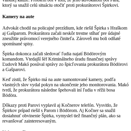
ktorý sa snažil celú situáciu otočiť proti prokurátorovi Špirkovi.
Kamery na aute
Advokát chodil na policajné prezídium, kde riešil Špirka s Hraškom
aj Gašparom. Prokurátora začali neskôr trestne stíhať pre údajné
zneužitie právomocí verejného činiteľa. Zároveň mu boli odňaté
spomínané spisy.
Špirka dokonca začali sledovať ľudia najatí Bödörovým
komandom. Vtedajší šéf Kriminálneho úradu finančnej správy
Ľudovít Makó posúval správy zo špicľovania prokurátora Bödörovi
a Gašparovi.
Keď zistil, že Špirko má na aute namontované kamery, podľa
vlastných slov vydal pokyn na ukončenie jeho monitorovania. Makó
tvrdí, že prokurátora následne špehovali iní ľudia v réžii bosa
Bödöra.
Dôkazy proti Parovi vyplavil aj Kočnerov telefón. Vysvitlo, že
Špirkov prípad riešil s Parom i Bödörom. Aj Kočner sa snažil
dosiahnuť obvinenie Špirka, vymyslel tiež finančný plán, ako sa
revanšovať zainteresovaným.