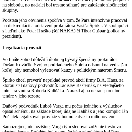
na slobodu, no naďalej bol trestne stíhaný pre založenie zločineckej
skupiny.
Podstata jeho obvinenia spočíva v tom, že Para intenzívne pracoval
na diskreditácii a odstavení prokurátora Vasiľa Špirka. V spolupráci
s ľuďmi ako Peter Hraško (šéf NAKA) či Tibor Gašpar (policajný
prezident).
Legalizácia provízií
Vo finále zohral dôležitú úlohu aj bývalý špeciálny prokurátor
Dušan Kováčik. Svojho podriadeného Špirka odsunul na vedľajšiu
koľaj, aby nemohol vyšetrovať kauzy s politickým náterom Smeru.
Špirko chcel preveriť napríklad prevod akcií firmy B.A. Haus, za
ktorou stál daňový podvodník Ladislav Bašternák, na vtedajšieho
ministra vnútra Roberta Kaliňáka. Narazil aj na netransparentné
tendre v jeho rezorte.
Daňový podvodník Ľuboš Varga mu počas jedného z výsluchov
opísal schému, na základe ktorej údajne Kaliňák a jeho komplic Ján
Počiatek legalizovali provízie v hodnote dvesto miliónov eur.
Samozrejme, nie nezištne, Varga tým sledoval zníženie trestu vo
vlastnej kauze. Problém bol v tom, že jeho advokátom bol Para,