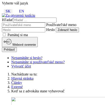
Vyberte váš jazyk
SK
EN
Hľadať
Používateľské meno
Heslo
Zobraziť heslo
Pamätaj si ma
Webové overenie
Prihlásiť
Nepamätáte si heslo?
Nepamätáte si používateľské meno?
Vytvoriť účet
Nachádzate sa tu:
Hlavná stránka
Články
Externé
Keď sa z advokáta stane vybavovač