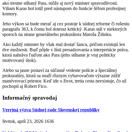
ako trestne stíhaný Para, môže aj nový minister spravodlivosti.
Viliam Karas bol totiž pred nástupom do funkcie šéfom profesijnej
komory.
Jeho výkon sa bude merať aj cez postoje k súdnej reforme či rušeniu
paragrafu 363, k čomu bol doteraz kritický. Karas stál v niektorých
sporoch na strane generálneho prokurátora Maroša Žilinku.
Ako každý minister by však mal dostať šancu, pričom existujú len
dve možnosti. Buď pôjde v línii presadzovania a interpretácie práva,
ktorá nahráva ľuďom ako Para (jeho stíhanie je vraj politicky
motivovaný útok).
Alebo sa jasne postaví za súčasné vedenie polície a špeciálnej
prokuratúry, ktorá sa snaží rôznym vybavovačom výrazne zúžiť
manévrovací priestor. Keď ide o život, tretia cesta neexistuje, čo už
pochopil aj Robert Fico.
Informačný spravodaj
Verejná výzva Súdnej rade Slovenskej republiky
štvrtok, apríl 23, 2026
1636