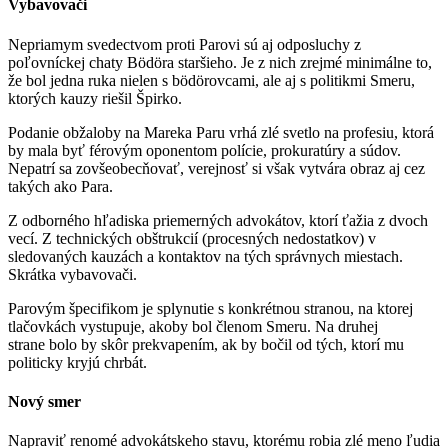
Vybavovači
Nepriamym svedectvom proti Parovi sú aj odposluchy z
poľovníckej chaty Bödöra staršieho. Je z nich zrejmé minimálne to,
že bol jedna ruka nielen s bödörovcami, ale aj s politikmi Smeru,
ktorých kauzy riešil Špirko.
Podanie obžaloby na Mareka Paru vrhá zlé svetlo na profesiu, ktorá
by mala byť férovým oponentom polície, prokuratúry a súdov.
Nepatrí sa zovšeobecňovať, verejnosť si však vytvára obraz aj cez
takých ako Para.
Z odborného hľadiska priemerných advokátov, ktorí ťažia z dvoch
vecí. Z technických obštrukcií (procesných nedostatkov) v
sledovaných kauzách a kontaktov na tých správnych miestach.
Skrátka vybavovači.
Parovým špecifikom je splynutie s konkrétnou stranou, na ktorej
tlačovkách vystupuje, akoby bol členom Smeru. Na druhej
strane bolo by skôr prekvapením, ak by bočil od tých, ktorí mu
politicky kryjú chrbát.
Nový smer
Napraviť renomé advokátskeho stavu, ktorému robia zlé meno ľudia