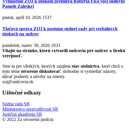
Vyhlásenie ZOJ k útokom premiéra Roberta Fica voči sudkyni
Pamele Záleskej
piatok, apríl 10, 2026
1537
Tlačová správa ZOJ k postupu súdnej rady pri verbálnych
útokoch na sudcov
pondelok, marec 30, 2026
1933
Vitajte na stránke, ktorú vytvorili sudcovia pre sudcov a širokú
verejnosť.
Sme tu pre všetkých, ktorých zaujíma
stav súdnictva
, ktorí chcú o
tejto téme
otvorene diskutovať
, slobodne si vymieňať názory,
dávať podnety a návrhy na zmeny.
zoj@sudcovia.sk
Užitočné odkazy
Súdna rada SR
Ministerstvo spravodlivosti SR
Justičná akadémia SR
© 2022 Za otvorenú justíciu