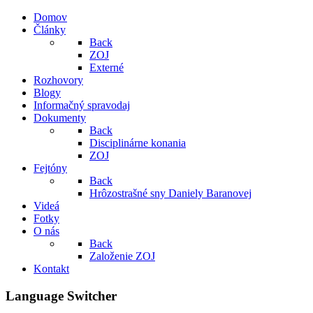
Domov
Články
Back
ZOJ
Externé
Rozhovory
Blogy
Informačný spravodaj
Dokumenty
Back
Disciplinárne konania
ZOJ
Fejtóny
Back
Hrôzostrašné sny Daniely Baranovej
Videá
Fotky
O nás
Back
Založenie ZOJ
Kontakt
Language Switcher