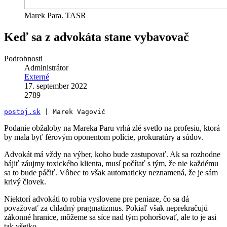
Marek Para. TASR
Keď sa z advokáta stane vybavovač
Podrobnosti
Administrátor
Externé
17. september 2022
2789
postoj.sk
 | Marek Vagovič
Podanie obžaloby na Mareka Paru vrhá zlé svetlo na profesiu, ktorá
by mala byť férovým oponentom polície, prokuratúry a súdov.
Advokát má vždy na výber, koho bude zastupovať. Ak sa rozhodne
hájiť záujmy toxického klienta, musí počítať s tým, že nie každému
sa to bude páčiť. Vôbec to však automaticky neznamená, že je sám
krivý človek.
Niektorí advokáti to robia vyslovene pre peniaze, čo sa dá
považovať za chladný pragmatizmus. Pokiaľ však neprekračujú
zákonné hranice, môžeme sa síce nad tým pohoršovať, ale to je asi
tak všetko.