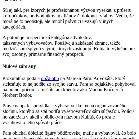
Sú aj takí, pre ktorých je profesionánou výzvou vysekať z prúseru
korupčníkov, podvodníkov, mafiánov či dokonca vrahov. Vedia, že
morálne to neobstojí, ale mnohí právnici uvažujú v iných
kategóriách.
A potom je tu špecifická kategória advokátov,
takzvaných vybavovačov. Používajú zakázané zbrane, takže
medzičasom splynú s tými, ktorých zastupujú. Robia to výlučne pre
svoj osobný, primárne finančný prospech.
Nulové zábrany
Prokuratúra podala
obžalobu
na Mareka Paru. Advokáta, ktorý
stelesňuje to najhoršie zo svojho stavu. Para sa odjakživa pohyboval
na hrane, pričom sa neštítil ani klientov ako Marian Kočner či
Norbert Bödör.
Práve naopak, spravidla si vyberal veľké mená organizovaného
zločinu, ktorého sa stal podľa vyšetrovateľov sám súčasťou. Polícia
ho zadržala v akcii s biblickým názvom Kaifáš, čo presne
vystihovalo jeho spôsob práce.
Para obiehal dôležité figúry bödörovskej mafie a vybavoval, čo bolo
potrebné. Po necelých dvoch mesiacoch ho síce prokurátor prepustil