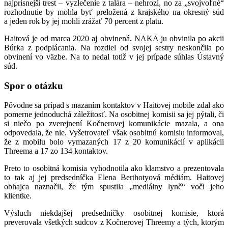
najprísnejší trest – vyzlečenie z talára – nehrozí, no za „svojvoľné“
rozhodnutie by mohla byť preložená z krajského na okresný súd
a jeden rok by jej mohli zrážať 70 percent z platu.
Haitová je od marca 2020 aj obvinená. NAKA ju obvinila po akcii
Búrka z podplácania. Na rozdiel od svojej sestry neskončila po
obvinení vo väzbe. Na to nedal totiž v jej prípade súhlas Ústavný
súd.
Spor o otázku
Pôvodne sa prípad s mazaním kontaktov v Haitovej mobile zdal ako
pomerne jednoduchá záležitosť. Na osobitnej komisii sa jej pýtali, či
si niečo po zverejnení Kočnerovej komunikácie mazala, a ona
odpovedala, že nie. Vyšetrovateľ však osobitnú komisiu informoval,
že z mobilu bolo vymazaných 17 z 20 komunikácií v aplikácii
Threema a 17 zo 134 kontaktov.
Preto to osobitná komisia vyhodnotila ako klamstvo a prezentovala
to tak aj jej predsedníčka Elena Berthotyová médiám. Haitovej
obhajca naznačil, že tým spustila „mediálny lynč“ voči jeho
klientke.
Výsluch niekdajšej predsedníčky osobitnej komisie, ktorá
preverovala všetkých sudcov z Kočnerovej Threemy a tých, ktorým