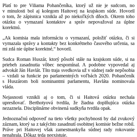
Platí to pre Viliama Pohančeníka, ktorý už nie je sudcom, no
v minulosti bol aj kolegom Haitovej na krajskom súde. Hovoril
o tom, že zápisnica vznikla až po niekoľkých dňoch. Okrem toho
otázku o vymazaní kontaktov a správ nepovažoval za úplne
korektnú.
„Ak komisia mala informáciu o vymazaní, položiť otázku, či si
vymazala správy a kontakty bez konkrétneho časového určenia, sa
mi zdá nie úplne korektné,“ hovoril.
Sudca Roman Huszár, ktorý pôsobí stále na krajskom súde, si na
priebeh zasadnutia vôbec nespomínal. A podobne vypovedal aj
advokát Ján Havlát. Títo traja svedkovia už v súdnej rade nepôsobia
– vzdali sa funkcie po parlamentných voľbách 2020. Pohančeník
s Huszárom boli nominantmi parlamentu, Havláta nominovala
vláda.
Nejasnosti vznikli aj o tom, či si Haitová otázku nechala
upresňovať. Berthotyová tvrdila, že žiadna doplňujúca otázka
nezaznela. Disciplinárne obvinená sudkyňa tvrdila opak.
Jednoznačnú odpoveď na tieto všetky pochybnosti by dal zvukový
záznam, ktorý sa z takýchto zasadnutí osobitnej komisie bežne robil.
Práve pri Haitovej však zamestnankyňa súdnej rady rokovanie
nenahrala. Dôkaz teda neexistuje.