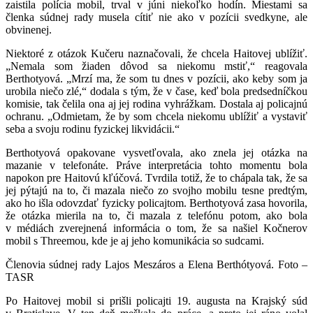
zaistila polícia mobil, trval v júni niekoľko hodín. Miestami sa
členka súdnej rady musela cítiť nie ako v pozícii svedkyne, ale
obvinenej.
Niektoré z otázok Kučeru naznačovali, že chcela Haitovej ublížiť.
„Nemala som žiaden dôvod sa niekomu mstiť,“ reagovala
Berthotyová. „Mrzí ma, že som tu dnes v pozícii, ako keby som ja
urobila niečo zlé,“ dodala s tým, že v čase, keď bola predsedníčkou
komisie, tak čelila ona aj jej rodina vyhrážkam. Dostala aj policajnú
ochranu. „Odmietam, že by som chcela niekomu ublížiť a vystaviť
seba a svoju rodinu fyzickej likvidácii.“
Berthotyová opakovane vysvetľovala, ako znela jej otázka na
mazanie v telefonáte. Práve interpretácia tohto momentu bola
napokon pre Haitovú kľúčová. Tvrdila totiž, že to chápala tak, že sa
jej pýtajú na to, či mazala niečo zo svojho mobilu tesne predtým,
ako ho išla odovzdať fyzicky policajtom. Berthotyová zasa hovorila,
že otázka mierila na to, či mazala z telefónu potom, ako bola
v médiách zverejnená informácia o tom, že sa našiel Kočnerov
mobil s Threemou, kde je aj jeho komunikácia so sudcami.
Členovia súdnej rady Lajos Meszáros a Elena Berthótyová. Foto –
TASR
Po Haitovej mobil si prišli policajti 19. augusta na Krajský súd