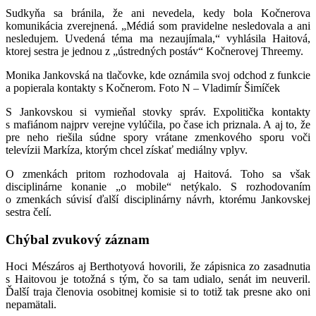
Sudkyňa sa bránila, že ani nevedela, kedy bola Kočnerova
komunikácia zverejnená. „Médiá som pravidelne nesledovala a ani
nesledujem. Uvedená téma ma nezaujímala,“ vyhlásila Haitová,
ktorej sestra je jednou z „ústredných postáv“ Kočnerovej Threemy.
Monika Jankovská na tlačovke, kde oznámila svoj odchod z funkcie
a popierala kontakty s Kočnerom. Foto N – Vladimír Šimíček
S Jankovskou si vymieňal stovky správ. Expolitička kontakty
s mafiánom najprv verejne vylúčila, po čase ich priznala. A aj to, že
pre neho riešila súdne spory vrátane zmenkového sporu voči
televízii Markíza, ktorým chcel získať mediálny vplyv.
O zmenkách pritom rozhodovala aj Haitová. Toho sa však
disciplinárne konanie „o mobile“ netýkalo. S rozhodovaním
o zmenkách súvisí ďalší disciplinárny návrh, ktorému Jankovskej
sestra čelí.
Chýbal zvukový záznam
Hoci Mészáros aj Berthotyová hovorili, že zápisnica zo zasadnutia
s Haitovou je totožná s tým, čo sa tam udialo, senát im neuveril.
Ďalší traja členovia osobitnej komisie si to totiž tak presne ako oni
nepamätali.