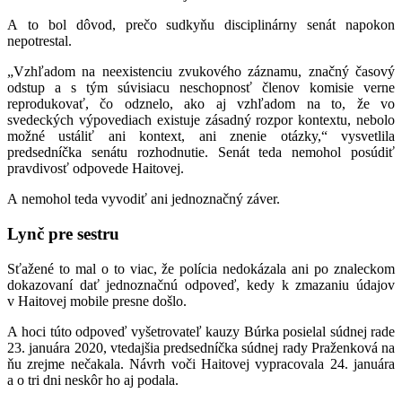
A to bol dôvod, prečo sudkyňu disciplinárny senát napokon
nepotrestal.
„Vzhľadom na neexistenciu zvukového záznamu, značný časový
odstup a s tým súvisiacu neschopnosť členov komisie verne
reprodukovať, čo odznelo, ako aj vzhľadom na to, že vo
svedeckých výpovediach existuje zásadný rozpor kontextu, nebolo
možné ustáliť ani kontext, ani znenie otázky,“ vysvetlila
predsedníčka senátu rozhodnutie. Senát teda nemohol posúdiť
pravdivosť odpovede Haitovej.
A nemohol teda vyvodiť ani jednoznačný záver.
Lynč pre sestru
Sťažené to mal o to viac, že polícia nedokázala ani po znaleckom
dokazovaní dať jednoznačnú odpoveď, kedy k zmazaniu údajov
v Haitovej mobile presne došlo.
A hoci túto odpoveď vyšetrovateľ kauzy Búrka posielal súdnej rade
23. januára 2020, vtedajšia predsedníčka súdnej rady Praženková na
ňu zrejme nečakala. Návrh voči Haitovej vypracovala 24. januára
a o tri dni neskôr ho aj podala.