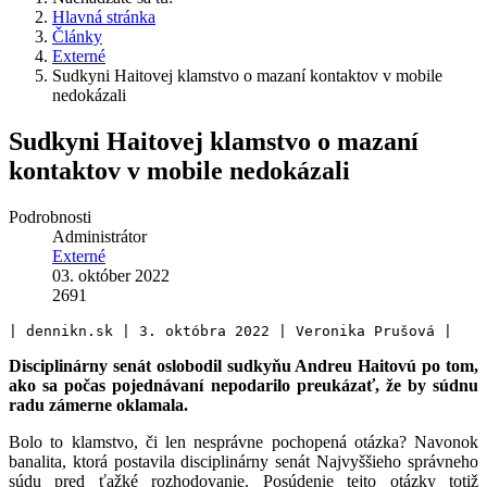
Hlavná stránka
Články
Externé
Sudkyni Haitovej klamstvo o mazaní kontaktov v mobile
nedokázali
Sudkyni Haitovej klamstvo o mazaní
kontaktov v mobile nedokázali
Podrobnosti
Administrátor
Externé
03. október 2022
2691
| dennikn.sk | 3. októbra 2022 | Veronika Prušová |
Disciplinárny senát oslobodil sudkyňu Andreu Haitovú po tom,
ako sa počas pojednávaní nepodarilo preukázať, že by súdnu
radu zámerne oklamala.
Bolo to klamstvo, či len nesprávne pochopená otázka? Navonok
banalita, ktorá postavila disciplinárny senát Najvyššieho správneho
súdu pred ťažké rozhodovanie. Posúdenie tejto otázky totiž