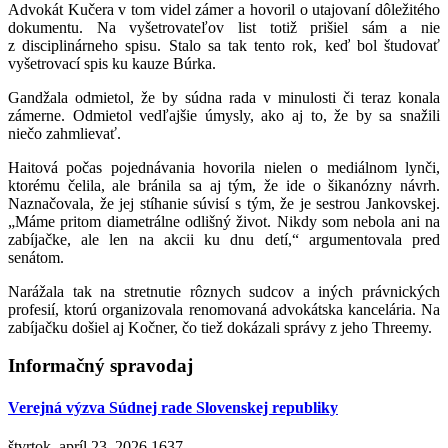
Advokát Kučera v tom videl zámer a hovoril o utajovaní dôležitého
dokumentu. Na vyšetrovateľov list totiž prišiel sám a nie
z disciplinárneho spisu. Stalo sa tak tento rok, keď bol študovať
vyšetrovací spis ku kauze Búrka.
Gandžala odmietol, že by súdna rada v minulosti či teraz konala
zámerne. Odmietol vedľajšie úmysly, ako aj to, že by sa snažili
niečo zahmlievať.
Haitová počas pojednávania hovorila nielen o mediálnom lynči,
ktorému čelila, ale bránila sa aj tým, že ide o šikanózny návrh.
Naznačovala, že jej stíhanie súvisí s tým, že je sestrou Jankovskej.
„Máme pritom diametrálne odlišný život. Nikdy som nebola ani na
zabíjačke, ale len na akcii ku dnu detí,“ argumentovala pred
senátom.
Narážala tak na stretnutie rôznych sudcov a iných právnických
profesií, ktorú organizovala renomovaná advokátska kancelária. Na
zabíjačku došiel aj Kočner, čo tiež dokázali správy z jeho Threemy.
Informačný spravodaj
Verejná výzva Súdnej rade Slovenskej republiky
štvrtok, apríl 23, 2026
1637