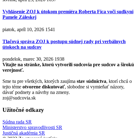
Vyhlásenie ZOJ k útokom premiéra Roberta Fica voči sudkyni
Pamele Záleskej
piatok, apríl 10, 2026
1541
Tlačová správa ZOJ k postupu súdnej rady pri verbálnych
útokoch na sudcov
pondelok, marec 30, 2026
1938
Vitajte na stránke, ktorú vytvorili sudcovia pre sudcov a širokú
verejnosť.
Sme tu pre všetkých, ktorých zaujíma
stav súdnictva
, ktorí chcú o
tejto téme
otvorene diskutovať
, slobodne si vymieňať názory,
dávať podnety a návrhy na zmeny.
zoj@sudcovia.sk
Užitočné odkazy
Súdna rada SR
Ministerstvo spravodlivosti SR
Justičná akadémia SR