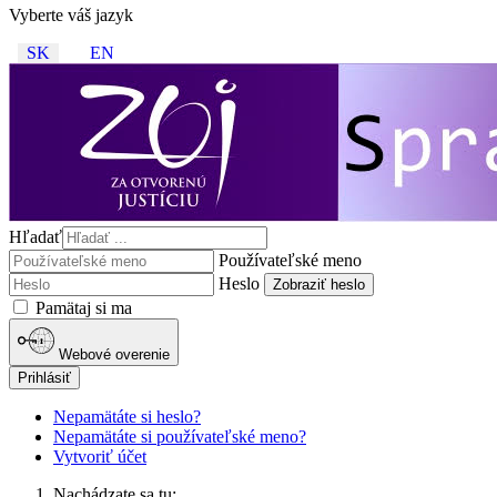
Vyberte váš jazyk
SK
EN
Hľadať
Používateľské meno
Heslo
Zobraziť heslo
Pamätaj si ma
Webové overenie
Prihlásiť
Nepamätáte si heslo?
Nepamätáte si používateľské meno?
Vytvoriť účet
Nachádzate sa tu: