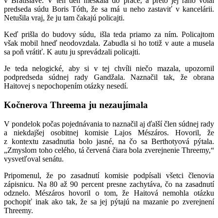
v Bratislave. V ten deň meškala do práce, a preto jej ráno volal
predseda súdu Boris Tóth, že sa má u neho zastaviť v kancelárii.
Netušila vraj, že ju tam čakajú policajti.
Keď prišla do budovy súdu, išla teda priamo za ním. Policajtom
však mobil hneď neodovzdala. Zabudla si ho totiž v aute a musela
sa poň vrátiť. K autu ju sprevádzali policajti.
Je teda nelogické, aby si v tej chvíli niečo mazala, upozornil
podpredseda súdnej rady Gandžala. Naznačil tak, že obrana
Haitovej s nepochopením otázky nesedí.
Kočnerova Threema ju nezaujímala
V pondelok počas pojednávania to naznačil aj ďalší člen súdnej rady
a niekdajšej osobitnej komisie Lajos Mészáros. Hovoril, že
z kontextu zasadnutia bolo jasné, na čo sa Berthotyová pýtala.
„Zmyslom toho celého, tá červená čiara bola zverejnenie Threemy,“
vysvetľoval senátu.
Pripomenul, že po zasadnutí komisie podpísali všetci členovia
zápisnicu. Na 80 až 90 percent presne zachytáva, čo na zasadnutí
odznelo. Mészáros hovoril o tom, že Haitová nemohla otázku
pochopiť inak ako tak, že sa jej pýtajú na mazanie po zverejnení
Threemy.