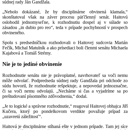
súdnej rady Ján Gandžala.
„Nebolo dokázané, že by disciplinárne obvinená klamala,“
skonštatoval však na záver procesu päťčlenný senát. Haitovú
oslobodil jednomyseľne, k rozhodnutiu dospel aj v súlade so
zásadou „in dubio pro reo“, teda v prípade pochybností v prospech
obvineného.
Spolu s predsedníčkou rozhodovali o Haitovej sudcovia Marián
Fečík, Michal Matulník a ako prísediaci boli členmi senátu Michaela
Kajabová a Tomáš Strémy.
Nie je to jediné obvinenie
Rozhodnutie senátu nie je právoplatné, navrhovateľ sa voči nemu
môže odvolať. Podpredseda súdnej rady Gandžala pri odchode zo
súdu hovoril, že rozhodnutie rešpektuje, a nepovedal jednoznačne,
či sa voči nemu odvolajú. „Necháme si čas a vyjadríme sa po
preštudovaní písomného zdôvodnenia,“ dodal.
„Je to logické a správne rozhodnutie,“ reagoval Haitovej obhajca Jiří
Kučera, ktorý po pondelkovom verdikte považuje prípad za
„uzavretú záležitosť“.
Haitová je disciplinárne stíhaná ešte v jednom prípade. Tam jej síce