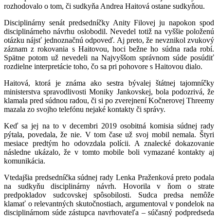
rozhodovalo o tom, či sudkyňa Andrea Haitová ostane sudkyňou.
Disciplinárny senát predsedníčky Anity Filovej ju napokon spod
disciplinárneho návrhu oslobodil. Nevedel totiž na vyššie položenú
otázku nájsť jednoznačnú odpoveď. Aj preto, že nevznikol zvukový
záznam z rokovania s Haitovou, hoci bežne ho súdna rada robí.
Spätne potom už nevedeli na Najvyššom správnom súde posúdiť
rozdielne interpretácie toho, čo sa pri pohovore s Haitovou dialo.
Haitová, ktorá je známa ako sestra bývalej štátnej tajomníčky
ministerstva spravodlivosti Moniky Jankovskej, bola podozrivá, že
klamala pred súdnou radou, či si po zverejnení Kočnerovej Threemy
mazala zo svojho telefónu nejaké kontakty či správy.
Keď sa jej na to v decembri 2019 osobitná komisia súdnej rady
pýtala, povedala, že nie. V tom čase už svoj mobil nemala. Štyri
mesiace predtým ho odovzdala polícii. A znalecké dokazovanie
následne ukázalo, že v tomto mobile boli vymazané kontakty aj
komunikácia.
Vtedajšia predsedníčka súdnej rady Lenka Praženková preto podala
na sudkyňu disciplinárny návrh. Hovorila v ňom o strate
predpokladov sudcovskej spôsobilosti. Sudca predsa nemôže
klamať o relevantných skutočnostiach, argumentoval v pondelok na
disciplinárnom súde zástupca navrhovateľa – súčasný podpredseda