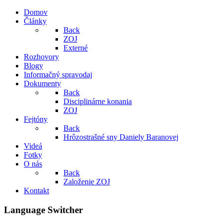
Domov
Články
Back
ZOJ
Externé
Rozhovory
Blogy
Informačný spravodaj
Dokumenty
Back
Disciplinárne konania
ZOJ
Fejtóny
Back
Hrôzostrašné sny Daniely Baranovej
Videá
Fotky
O nás
Back
Založenie ZOJ
Kontakt
Language Switcher