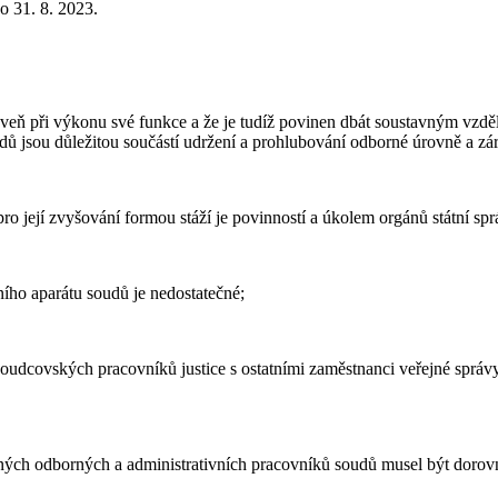
o 31. 8. 2023.
veň při výkonu své funkce a že je tudíž povinen dbát soustavným vzdě
dů jsou důležitou součástí udržení a prohlubování odborné úrovně a zá
ro její zvyšování formou stáží je povinností a úkolem orgánů státní sp
ního aparátu soudů je nedostatečné;
udcovských pracovníků justice s ostatními zaměstnanci veřejné správy
naných odborných a administrativních pracovníků soudů musel být doro