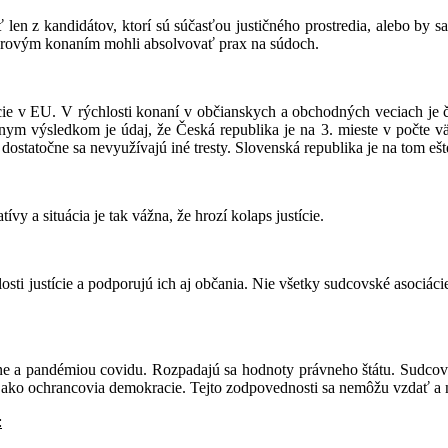
 len z kandidátov, ktorí sú súčasťou justičného prostredia, alebo by
erovým konaním mohli absolvovať prax na súdoch.
e v EU. V rýchlosti konaní v občianskych a obchodných veciach je čes
vnym výsledkom je údaj, že Česká republika je na 3. mieste v počte 
ostatočne sa nevyužívajú iné tresty. Slovenská republika je na tom ešt
vy a situácia je tak vážna, že hrozí kolaps justície.
osti justície a podporujú ich aj občania. Nie všetky sudcovské asociáci
jine a pandémiou covidu. Rozpadajú sa hodnoty právneho štátu. Sudcovia
oli ako ochrancovia demokracie. Tejto zodpovednosti sa nemôžu vzdať a
: