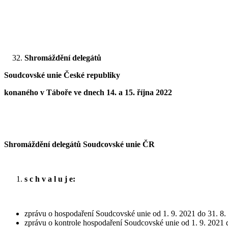
Shromáždění delegátů
Soudcovské unie České republiky
konaného v Táboře ve dnech 14. a 15. října 2022
Shromáždění delegátů Soudcovské unie ČR
s c h v a l u j e:
zprávu o hospodaření Soudcovské unie od 1. 9. 2021 do 31. 8.
zprávu o kontrole hospodaření Soudcovské unie od 1. 9. 2021 