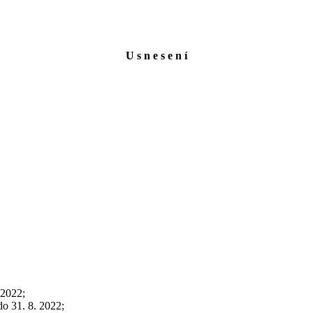
U s n e s e n í
 2022;
do 31. 8. 2022;