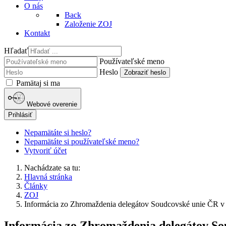
O nás
Back
Založenie ZOJ
Kontakt
Hľadať
Používateľské meno
Heslo
Zobraziť heslo
Pamätaj si ma
Webové overenie
Prihlásiť
Nepamätáte si heslo?
Nepamätáte si používateľské meno?
Vytvoriť účet
Nachádzate sa tu:
Hlavná stránka
Články
ZOJ
Informácia zo Zhromaždenia delegátov Soudcovské unie ČR v
Informácia zo Zhromaždenia delegátov Sou