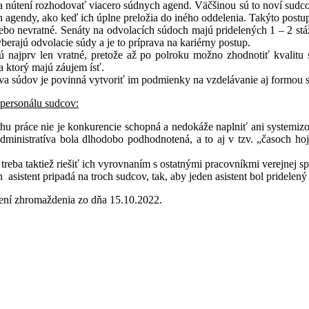
 nútení rozhodovať viacero súdnych agend. Väčšinou sú to noví sudcov
uh agendy, ako keď ich úplne preložia do iného oddelenia. Takýto postu
lebo nevratné. Senáty na odvolacích súdoch majú pridelených 1 – 2 st
yberajú odvolacie súdy a je to príprava na kariérny postup.
najprv len vratné, pretože až po polroku možno zhodnotiť kvalitu s
a ktorý majú záujem ísť.
va súdov je povinná vytvoriť im podmienky na vzdelávanie aj formou s
 personálu sudcov:
rhu práce nie je konkurencie schopná a nedokáže naplniť ani systemizo
inistratíva bola dlhodobo podhodnotená, a to aj v tzv. „časoch hojnos
reba taktiež riešiť ich vyrovnaním s ostatnými pracovníkmi verejnej sp
asistent pripadá na troch sudcov, tak, aby jeden asistent bol pridele
ení zhromaždenia zo dňa 15.10.2022.