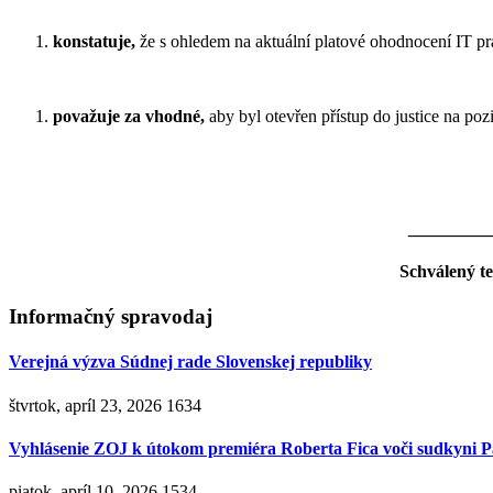
konstatuje,
že s ohledem na aktuální platové ohodnocení IT pra
považuje za vhodné,
aby byl otevřen přístup do justice na po
_________
Schválený t
Informačný spravodaj
Verejná výzva Súdnej rade Slovenskej republiky
štvrtok, apríl 23, 2026
1634
Vyhlásenie ZOJ k útokom premiéra Roberta Fica voči sudkyni P
piatok, apríl 10, 2026
1534