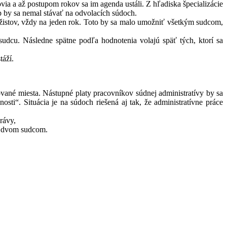
ia a až postupom rokov sa im agenda ustáli. Z hľadiska špecializácie
p by sa nemal stávať na odvolacích súdoch.
ážistov, vždy na jeden rok. Toto by sa malo umožniť všetkým sudcom,
udcu. Následne spätne podľa hodnotenia volajú späť tých, ktorí sa
táží.
vané miesta. Nástupné platy pracovníkov súdnej administratívy by sa
ti“. Situácia je na súdoch riešená aj tak, že administratívne práce
rávy,
ný dvom sudcom.