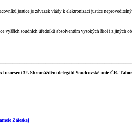
covníků justice je závazek vlády k elektronizaci justice neproveditelný
zice vyšších soudních úředníků absolventům vysokých škol i z jiných ob
________________________________________________________
ext usnesení 32. Shromáždění delegátů Soudcovské unie ČR. Tábor 
amele Záleskej