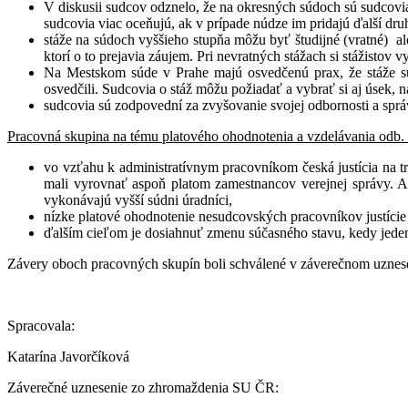
V diskusii sudcov odznelo, že na okresných súdoch sú sudcovia
sudcovia viac oceňujú, ak v prípade núdze im pridajú ďalší dr
stáže na súdoch vyššieho stupňa môžu byť študijné (vratné) a
ktorí o to prejavia záujem. Pri nevratných stážach si stážistov v
Na Mestskom súde v Prahe majú osvedčenú prax, že stáže sú 
osvedčili. Sudcovia o stáž môžu požiadať a vybrať si aj úsek, n
sudcovia sú zodpovední za zvyšovanie svojej odbornosti a sprá
Pracovná skupina na tému platového ohodnotenia a vzdelávania odb.
vo vzťahu k administratívnym pracovníkom česká justícia na t
mali vyrovnať aspoň platom zamestnancov verejnej správy. Adm
vykonávajú vyšší súdni úradníci,
nízke platové ohodnotenie nesudcovských pracovníkov justície t
ďalším cieľom je dosiahnuť zmenu súčasného stavu, kedy jeden 
Závery oboch pracovných skupín boli schválené v záverečnom uznes
Spracovala:
Katarína Javorčíková
Záverečné uznesenie zo zhromaždenia SU ČR: