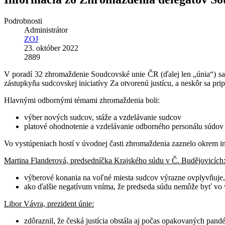
Podrobnosti
Administrátor
ZOJ
23. október 2022
2889
V poradí 32 zhromaždenie Soudcovské unie ČR (ďalej len „únia“) sa 
zástupkyňa sudcovskej iniciatívy Za otvorenú justícu, a neskôr sa pr
Hlavnými odbornými témami zhromaždenia boli:
výber nových sudcov, stáže a vzdelávanie sudcov
platové ohodnotenie a vzdelávanie odborného personálu súdov
Vo vystúpeniach hostí v úvodnej časti zhromaždenia zaznelo okrem i
Martina Flanderová, predsedníčka Krajského súdu v Č. Budějovicích
výberové konania na voľné miesta sudcov výrazne ovplyvňuje, ž
ako ďalšie negatívum vníma, že predseda súdu nemôže byť vo 
Libor Vávra, prezident únie:
zdôraznil, že česká justícia obstála aj počas opakovaných pand