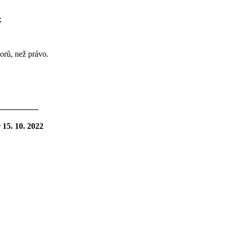
;
orů, než právo.
__________
15. 10. 2022