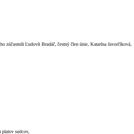
 zúčastnili Ľudovít Bradáč, čestný člen únie, Katarína Javorčíková,
u platov sudcov,