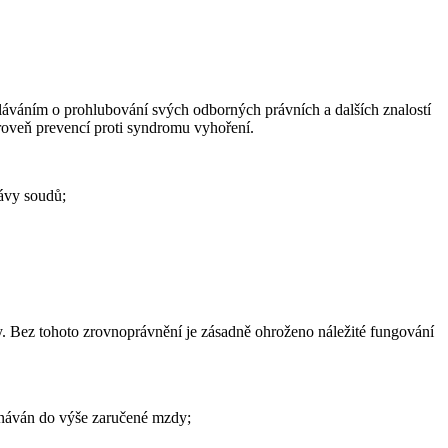
láváním o prohlubování svých odborných právních a dalších znalostí
roveň prevencí proti syndromu vyhoření.
rávy soudů;
. Bez tohoto zrovnoprávnění je zásadně ohroženo náležité fungování
vnáván do výše zaručené mzdy;