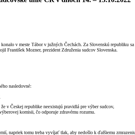
konalo v meste Tábor v južných Čechách. Za Slovenskú republiku sa ho
ipojil František Mozner, prezident Združenia sudcov Slovenska.
ného nasledovné:
:
e v Českej republike neexistujú pravidlá pre výber sudcov,
výberovej komisii, čo odporuje zdravému rozumu.
émií, napriek tomu treba vyvíjať tlak, aby nedošlo k ďalšiemu zmrazeni