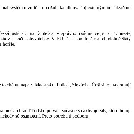
 sa mal systém otvoriť a umožniť kandidovať aj externým uchádzačom.
ká justícia 3. najrýchlejšia. V správnom súdnictve je na 14. mieste,
väzňov k počtu obyvateľov. V EU sú na tom lepšie aj chudobné štáty.
e horšie.
e to chápu, napr. v Maďarsku. Poliaci, Slováci aj Češi si to uvedomujú
 musia chrániť ľudské práva a súčasne sa aktivujú sily, ktoré bojujú
 niekedy sú osamotení. Preto potrebujú podporu.