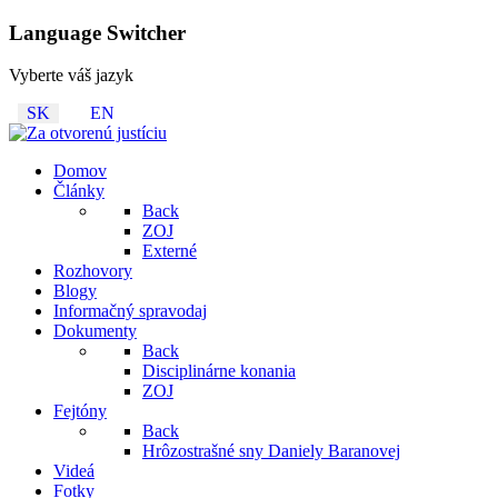
Language Switcher
Vyberte váš jazyk
SK
EN
Domov
Články
Back
ZOJ
Externé
Rozhovory
Blogy
Informačný spravodaj
Dokumenty
Back
Disciplinárne konania
ZOJ
Fejtóny
Back
Hrôzostrašné sny Daniely Baranovej
Videá
Fotky