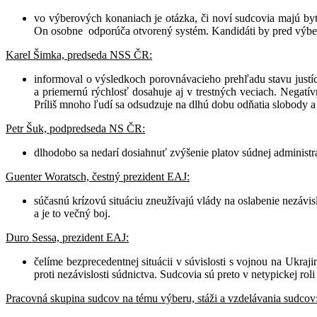
vo výberových konaniach je otázka, či noví sudcovia majú byť
On osobne odporúča otvorený systém. Kandidáti by pred výb
Karel Šimka, predseda NSS ČR:
informoval o výsledkoch porovnávacieho prehľadu stavu justíci
a priemernú rýchlosť dosahuje aj v trestných veciach. Negatí
Príliš mnoho ľudí sa odsudzuje na dlhú dobu odňatia slobody a d
Petr Šuk, podpredseda NS ČR:
dlhodobo sa nedarí dosiahnuť zvýšenie platov súdnej administratí
Guenter Woratsch, čestný prezident EAJ:
súčasnú krízovú situáciu zneužívajú vlády na oslabenie nezávisl
a je to večný boj.
Duro Sessa, prezident EAJ:
čelíme bezprecedentnej situácii v súvislosti s vojnou na Ukra
proti nezávislosti súdnictva. Sudcovia sú preto v netypickej r
Pracovná skupina sudcov na tému výberu, stáži a vzdelávania sudcov