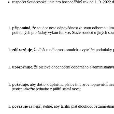
rozpočet Soudcovské unie pro hospodářský rok od 1. 9. 2022 d
připomíná
, že soudce nese odpovědnost za svou odbornou úro
potřebných pro řádný výkon funkce. Stáže soudců u jiných sou
zdůrazňuje
, že dbát o odbornost soudců a vytvářet podmínky p
upozorňuje
, že platové ohodnocení odborného a administrativ
požaduje
, aby došlo k úplnému platovému zrovnoprávnění neso
justice jakožto jednoho z pilířů státní moci;
považuje
za nepřijatelné, aby tarifní plat dlouhodobě zaměst