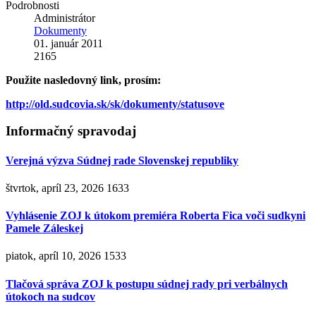
Podrobnosti
Administrátor
Dokumenty
01. január 2011
2165
Použite nasledovný link, prosím:
http://old.sudcovia.sk/sk/dokumenty/statusove
Informačný spravodaj
Verejná výzva Súdnej rade Slovenskej republiky
štvrtok, apríl 23, 2026
1633
Vyhlásenie ZOJ k útokom premiéra Roberta Fica voči sudkyni
Pamele Záleskej
piatok, apríl 10, 2026
1533
Tlačová správa ZOJ k postupu súdnej rady pri verbálnych
útokoch na sudcov