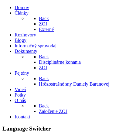
Domov
Články
Back
ZOJ
Externé
Rozhovory
Blogy
Informačný spravodaj
Dokumenty
Back
Disciplinárne konania
ZOJ
Fejtóny
Back
Hrôzostrašné sny Daniely Baranovej
Videá
Fotky
O nás
Back
Založenie ZOJ
Kontakt
Language Switcher