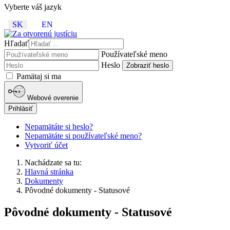
Vyberte váš jazyk
SK
EN
Hľadať
Používateľské meno
Heslo
Zobraziť heslo
Pamätaj si ma
Webové overenie
Prihlásiť
Nepamätáte si heslo?
Nepamätáte si používateľské meno?
Vytvoriť účet
Nachádzate sa tu:
Hlavná stránka
Dokumenty
Pôvodné dokumenty - Statusové
Pôvodné dokumenty - Statusové