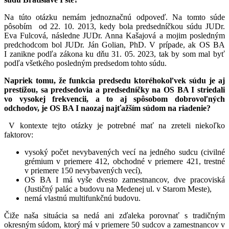
Na túto otázku nemám jednoznačnú odpoveď. Na tomto súde
pôsobím od 22. 10. 2013, kedy bola predsedníčkou súdu JUDr.
Eva Fulcová, následne JUDr. Anna Kašajová a mojim posledným
predchodcom bol JUDr. Ján Golian, PhD. V prípade, ak OS BA
I zanikne podľa zákona ku dňu 31. 05. 2023, tak by som mal byť
podľa všetkého posledným predsedom tohto súdu.
Napriek tomu, že funkcia predsedu ktoréhokoľvek súdu je aj
prestížou, sa predsedovia a predsedníčky na OS BA I striedali
vo vysokej frekvencii, a to aj spôsobom dobrovoľných
odchodov, je OS BA I naozaj najťažším súdom na riadenie?
V kontexte tejto otázky je potrebné mať na zreteli niekoľko
faktorov:
vysoký počet nevybavených vecí na jedného sudcu (civilné
grémium v priemere 412, obchodné v priemere 421, trestné
v priemere 150 nevybavených vecí),
OS BA I má vyše dvesto zamestnancov, dve pracoviská
(Justičný palác a budovu na Medenej ul. v Starom Meste),
nemá vlastnú multifunkčnú budovu.
Čiže naša situácia sa nedá ani zďaleka porovnať s tradičným
okresným súdom, ktorý má v priemere 50 sudcov a zamestnancov v