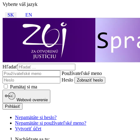
Vyberte váš jazyk
SK
EN
Hľadať
Používateľské meno
Heslo
Zobraziť heslo
Pamätaj si ma
Webové overenie
Prihlásiť
Nepamätáte si heslo?
Nepamätáte si používateľské meno?
Vytvoriť účet
Nachádzate sa tu: