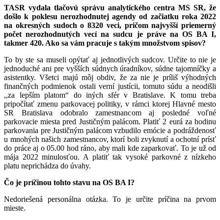
TASR vydala tlačovú správu analytického centra MS SR, že
došlo k poklesu nerozhodnutej agendy od začiatku roka 2022
na okresných sudoch o 8320 veci, pričom najvyšší priemerný
počet nerozhodnutých vecí na sudcu je práve na OS BA I,
takmer 420. Ako sa vám pracuje s takým množstvom spisov?
To by ste sa museli opýtať aj jednotlivých sudcov. Určite to nie je
jednoduché ani pre vyšších súdnych úradníkov, súdne tajomníčky a
asistentky. Všetci majú môj obdiv, že za nie je príliš výhodných
finančných podmienok ostali verní justícii, tomuto súdu a neodišli
,,za lepším platom“ do iných sfér v Bratislave. K tomu treba
pripočítať zmenu parkovacej politiky, v rámci ktorej Hlavné mesto
SR Bratislava odobralo zamestnancom aj posledné voľné
parkovacie miesta pred Justičným palácom. Platiť 2 eurá za hodinu
parkovania pre Justičným palácom vzbudilo emócie a podráždenosť
u mnohých našich zamestnancov, ktorí boli zvyknutí a ochotní prísť
do práce aj o 05.00 hod ráno, aby mali kde zaparkovať. To je už od
mája 2022 minulosťou. A platiť tak vysoké parkovné z nízkeho
platu neprichádza do úvahy.
Čo je príčinou tohto stavu na OS BA I?
Nedoriešená personálna otázka. To je určite príčina na prvom
mieste.