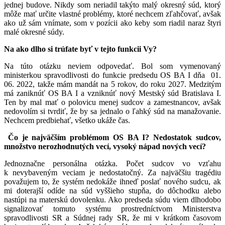
jednej budove. Nikdy som neriadil takýto malý okresný súd, ktorý
môže mať určite vlastné problémy, ktoré nechcem zľahčovať, avšak
ako už sám vnímate, som v pozícii ako keby som riadil naraz štyri
malé okresné súdy.
Na ako dlho si trúfate byť v tejto funkcii Vy?
Na túto otázku neviem odpovedať. Bol som vymenovaný
ministerkou spravodlivosti do funkcie predsedu OS BA I dňa 01.
06. 2022, takže mám mandát na 5 rokov, do roku 2027. Medzitým
má zaniknúť OS BA I a vzniknúť nový Mestský súd Bratislava I.
Ten by mal mať o polovicu menej sudcov a zamestnancov, avšak
nedovolím si tvrdiť, že by sa jednalo o ľahký súd na manažovanie.
Nechcem predbiehať, všetko ukáže čas.
Čo je najväčším problémom OS BA I? Nedostatok sudcov,
množstvo nerozhodnutých vecí, vysoký nápad nových vecí?
Jednoznačne personálna otázka. Počet sudcov vo vzťahu
k nevybaveným veciam je nedostatočný. Za najväčšiu tragédiu
považujem to, že systém nedokáže ihneď poslať nového sudcu, ak
mi doterajší odíde na súd vyššieho stupňa, do dôchodku alebo
nastúpi na materskú dovolenku. Ako predseda súdu viem dlhodobo
signalizovať tomuto systému prostredníctvom Ministerstva
spravodlivosti SR a Súdnej rady SR, že mi v krátkom časovom