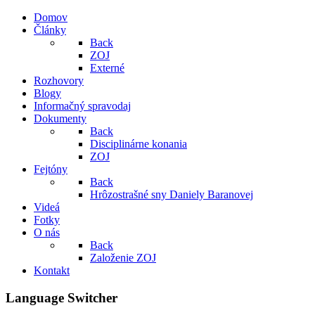
Domov
Články
Back
ZOJ
Externé
Rozhovory
Blogy
Informačný spravodaj
Dokumenty
Back
Disciplinárne konania
ZOJ
Fejtóny
Back
Hrôzostrašné sny Daniely Baranovej
Videá
Fotky
O nás
Back
Založenie ZOJ
Kontakt
Language Switcher