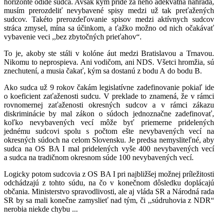
horizonte odíde sudca. Avšak kým príde za neho adekvátna náhrada,
musím prerozdeliť nevybavené spisy medzi už tak preťažených
sudcov. Takéto prerozdeľovanie spisov medzi aktívnych sudcov
stráca zmysel, mína sa účinkom, a ťažko možno od nich očakávať
vybavenie veci ,,bez zbytočných prieťahov“.
To je, akoby ste stáli v kolóne áut medzi Bratislavou a Trnavou.
Nikomu to neprospieva. Ani vodičom, ani NDS. Všetci hromžia, sú
znechutení, a musia čakať, kým sa dostanú z bodu A do bodu B.
Ako sudca už 9 rokov čakám legislatívne zadefinovanie pokiaľ ide
o koeficient zaťaženosti sudcu. V preklade to znamená, že v rámci
rovnomernej zaťaženosti okresných sudcov a v rámci zákazu
diskriminácie by mal zákon o súdoch jednoznačne zadefinovať,
koľko nevybavených vecí môže byť priemerne pridelených
jednému sudcovi spolu s počtom ešte nevybavených vecí na
okresných súdoch na celom Slovensku. Je predsa nemysliteľné, aby
sudca na OS BA I mal pridelených vyše 400 nevybavených vecí
a sudca na tradičnom okresnom súde 100 nevybavených vecí.
Logicky potom sudcovia z OS BA I pri najbližšej možnej príležitosti
odchádzajú z tohto súdu, na čo v konečnom dôsledku doplácajú
občania. Ministerstvo spravodlivosti, ale aj vláda SR a Národná rada
SR by sa mali konečne zamyslieť nad tým, či ,,súdruhovia z NDR“
nerobia niekde chybu ...