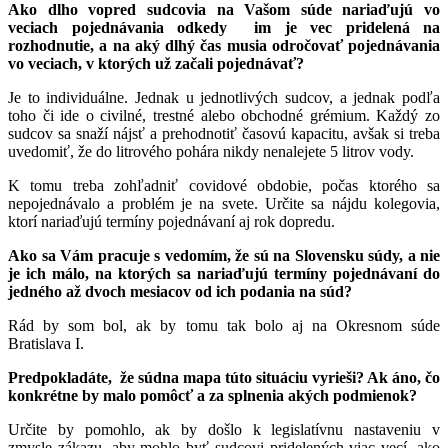
Ako dlho vopred sudcovia na Vašom súde nariaďujú vo
veciach pojednávania odkedy im je vec pridelená na
rozhodnutie, a na aký dlhý čas musia odročovať pojednávania
vo veciach, v ktorých už začali pojednávať?
Je to individuálne. Jednak u jednotlivých sudcov, a jednak podľa
toho či ide o civilné, trestné alebo obchodné grémium. Každý zo
sudcov sa snaží nájsť a prehodnotiť časovú kapacitu, avšak si treba
uvedomiť, že do litrového pohára nikdy nenalejete 5 litrov vody.
K tomu treba zohľadniť covidové obdobie, počas ktorého sa
nepojednávalo a problém je na svete. Určite sa nájdu kolegovia,
ktorí nariaďujú termíny pojednávaní aj rok dopredu.
Ako sa Vám pracuje s vedomím, že sú na Slovensku súdy, a nie
je ich málo, na ktorých sa nariaďujú termíny pojednávaní do
jedného až dvoch mesiacov od ich podania na súd?
Rád by som bol, ak by tomu tak bolo aj na Okresnom súde
Bratislava I.
Predpokladáte, že súdna mapa túto situáciu vyrieši? Ak áno, čo
konkrétne by malo pomôcť a za splnenia akých podmienok?
Určite by pomohlo, ak by došlo k legislatívnu nastaveniu v
zmysle zákazu, aby mohlo byť sudcovi pridelených viac vecí, ako