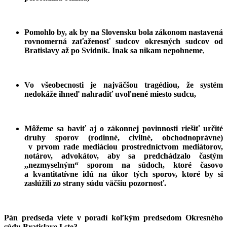
Pomohlo by, ak by na Slovensku bola zákonom nastavená
rovnomerná zaťaženosť sudcov okresných sudcov od
Bratislavy až po Svidník. Inak sa nikam nepohneme
,
Vo všeobecnosti je najväčšou tragédiou, že systém
nedokáže ihneď nahradiť uvoľnené miesto sudcu,
Môžeme sa baviť aj o zákonnej povinnosti riešiť určité
druhy sporov (rodinné, civilné, obchodnoprávne)
v prvom rade mediáciou prostredníctvom mediátorov,
notárov, advokátov, aby sa predchádzalo častým
,,nezmyselným“ sporom na súdoch, ktoré časovo
a kvantitatívne idú na úkor tých sporov, ktoré by si
zaslúžili zo strany súdu väčšiu pozornosť.
Pán predseda viete v poradí koľkým predsedom Okresného
súdu Bratislave I ste?