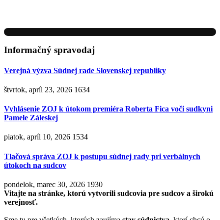
Informačný spravodaj
Verejná výzva Súdnej rade Slovenskej republiky
štvrtok, apríl 23, 2026
1634
Vyhlásenie ZOJ k útokom premiéra Roberta Fica voči sudkyni
Pamele Záleskej
piatok, apríl 10, 2026
1534
Tlačová správa ZOJ k postupu súdnej rady pri verbálnych
útokoch na sudcov
pondelok, marec 30, 2026
1930
Vitajte na stránke, ktorú vytvorili sudcovia pre sudcov a širokú
verejnosť.
Sme tu pre všetkých, ktorých zaujíma
stav súdnictva
, ktorí chcú o