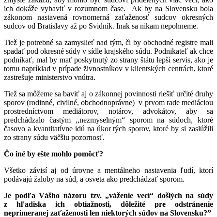
ich dokáže vybaviť v rozumnom čase. Ak by na Slovensku bola
zákonom nastavená rovnomerná zaťaženosť sudcov okresných
sudcov od Bratislavy až po Svidník. Inak sa nikam nepohneme.
Tiež je potrebné sa zamyslieť nad tým, či by obchodné registre mali
spadať pod okresné súdy v sídle krajského súdu. Podnikateľ ak chce
podnikať, mal by mať poskytnutý zo strany štátu lepší servis, ako je
tomu napríklad v prípade živnostníkov v klientských centrách, ktoré
zastrešuje ministerstvo vnútra.
Tiež sa môžeme sa baviť aj o zákonnej povinnosti riešiť určité druhy
sporov (rodinné, civilné, obchodnoprávne) v prvom rade mediáciou
prostredníctvom mediátorov, notárov, advokátov, aby sa
predchádzalo častým ,,nezmyselným“ sporom na súdoch, ktoré
časovo a kvantitatívne idú na úkor tých sporov, ktoré by si zaslúžili
zo strany súdu väčšiu pozornosť.
Čo iné by ešte mohlo pomôcť?
Všetko závisí aj od úrovne a mentálneho nastavenia ľudí, ktorí
podávajú žaloby na súd, a osveta ako predchádzať sporom.
Je podľa Vášho názoru tzv. „váženie vecí“ došlých na súdy
z hľadiska ich obtiažnosti, dôležité pre odstránenie
neprimeranej zaťaženosti len niektorých súdov na Slovensku?”