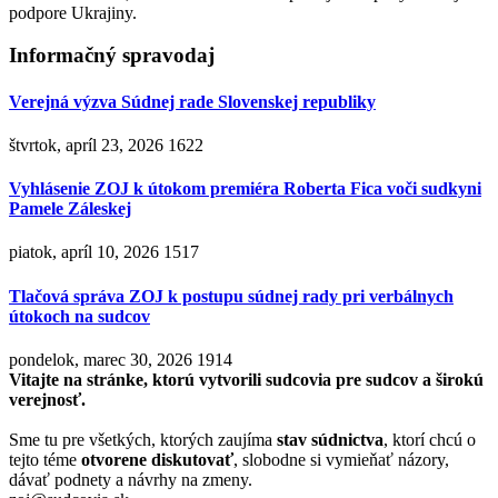
podpore Ukrajiny.
Informačný spravodaj
Verejná výzva Súdnej rade Slovenskej republiky
štvrtok, apríl 23, 2026
1622
Vyhlásenie ZOJ k útokom premiéra Roberta Fica voči sudkyni
Pamele Záleskej
piatok, apríl 10, 2026
1517
Tlačová správa ZOJ k postupu súdnej rady pri verbálnych
útokoch na sudcov
pondelok, marec 30, 2026
1914
Vitajte na stránke, ktorú vytvorili sudcovia pre sudcov a širokú
verejnosť.
Sme tu pre všetkých, ktorých zaujíma
stav súdnictva
, ktorí chcú o
tejto téme
otvorene diskutovať
, slobodne si vymieňať názory,
dávať podnety a návrhy na zmeny.