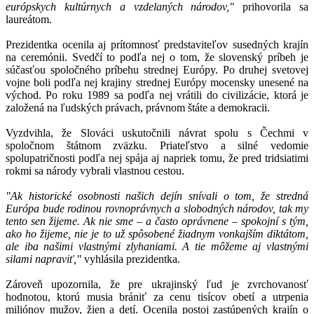
európskych kultúrnych a vzdelaných národov,"
prihovorila sa
laureátom.
Prezidentka ocenila aj prítomnosť predstaviteľov susedných krajín
na ceremónii. Svedčí to podľa nej o tom, že slovenský príbeh je
súčasťou spoločného príbehu strednej Európy. Po druhej svetovej
vojne boli podľa nej krajiny strednej Európy mocensky unesené na
východ. Po roku 1989 sa podľa nej vrátili do civilizácie, ktorá je
založená na ľudských právach, právnom štáte a demokracii.
Vyzdvihla, že Slováci uskutočnili návrat spolu s Čechmi v
spoločnom štátnom zväzku. Priateľstvo a silné vedomie
spolupatričnosti podľa nej spája aj napriek tomu, že pred tridsiatimi
rokmi sa národy vybrali vlastnou cestou.
"Ak historické osobnosti našich dejín snívali o tom, že stredná
Európa bude rodinou rovnoprávnych a slobodných národov, tak my
tento sen žijeme. Ak nie sme – a často oprávnene – spokojní s tým,
ako ho žijeme, nie je to už spôsobené žiadnym vonkajším diktátom,
ale iba našimi vlastnými zlyhaniami. A tie môžeme aj vlastnými
silami napraviť,"
vyhlásila prezidentka.
Zároveň upozornila, že pre ukrajinský ľud je zvrchovanosť
hodnotou, ktorú musia brániť za cenu tisícov obetí a utrpenia
miliónov mužov, žien a detí. Ocenila postoj zastúpených krajín o