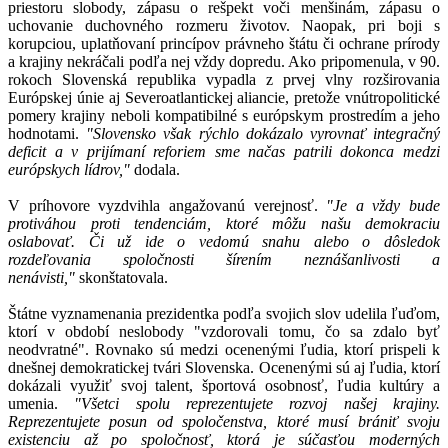
priestoru slobody, zápasu o rešpekt voči menšinám, zápasu o
uchovanie duchovného rozmeru životov. Naopak, pri boji s
korupciou, uplatňovaní princípov právneho štátu či ochrane prírody
a krajiny nekráčali podľa nej vždy dopredu. Ako pripomenula, v 90.
rokoch Slovenská republika vypadla z prvej vlny rozširovania
Európskej únie aj Severoatlantickej aliancie, pretože vnútropolitické
pomery krajiny neboli kompatibilné s európskym prostredím a jeho
hodnotami.
"Slovensko však rýchlo dokázalo vyrovnať integračný
deficit a v prijímaní reforiem sme načas patrili dokonca medzi
európskych lídrov,"
dodala.
V príhovore vyzdvihla angažovanú verejnosť.
"Je a vždy bude
protiváhou proti tendenciám, ktoré môžu našu demokraciu
oslabovať. Či už ide o vedomú snahu alebo o dôsledok
rozdeľovania spoločnosti šírením neznášanlivosti a
nenávisti,"
skonštatovala.
Štátne vyznamenania prezidentka podľa svojich slov udelila ľuďom,
ktorí v období neslobody "vzdorovali tomu, čo sa zdalo byť
neodvratné". Rovnako sú medzi ocenenými ľudia, ktorí prispeli k
dnešnej demokratickej tvári Slovenska. Ocenenými sú aj ľudia, ktorí
dokázali využiť svoj talent, športová osobnosť, ľudia kultúry a
umenia.
"Všetci spolu reprezentujete rozvoj našej krajiny.
Reprezentujete posun od spoločenstva, ktoré musí brániť svoju
existenciu až po spoločnosť, ktorá je súčasťou moderných