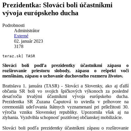
Prezidentka: Slováci boli účastníkmi
vývoja európskeho ducha
Podrobnosti
Administrátor
Externé
02. január 2023
3178
teraz.sk| TASR
Slováci boli podľa prezidentky účastníkmi zápasu o
rozširovanie priestoru slobody, zápasu o rešpekt voči
menšinám, zápasu o uchovanie duchovného rozmeru životov.
Bratislava 1. januára (TASR) - Slováci a Slovenky, ako aj ďalší
občania SR boli vo svojich špičkových výkonoch za posledné
desaťročia trvalými účastníkmi vývoja európskeho ducha.
Prezidentka SR Zuzana Čaputová to uviedla v príhovore na
ceremoniáli udeľovania štátnych vyznamenaní pri príležitosti 30.
výročia vzniku Slovenskej republiky. Upozornila však aj na
zlyhania. Vyzdvihla schopnosť pozitívnej občianskej mobilizácie.
Slováci boli podľa prezidentky účastníkmi zápasu o rozširovanie