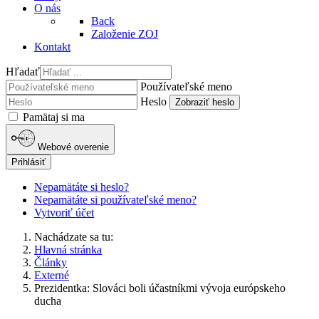
O nás
Back
Založenie ZOJ
Kontakt
Hľadať
Používateľské meno
Heslo
Zobraziť heslo
Pamätaj si ma
Webové overenie
Prihlásiť
Nepamätáte si heslo?
Nepamätáte si používateľské meno?
Vytvoriť účet
Nachádzate sa tu:
Hlavná stránka
Články
Externé
Prezidentka: Slováci boli účastníkmi vývoja európskeho
ducha