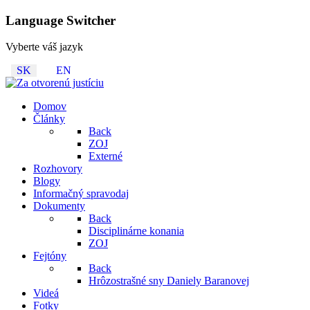
Language Switcher
Vyberte váš jazyk
SK
EN
Domov
Články
Back
ZOJ
Externé
Rozhovory
Blogy
Informačný spravodaj
Dokumenty
Back
Disciplinárne konania
ZOJ
Fejtóny
Back
Hrôzostrašné sny Daniely Baranovej
Videá
Fotky