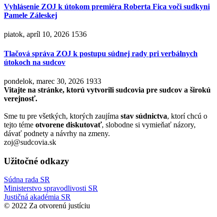
Vyhlásenie ZOJ k útokom premiéra Roberta Fica voči sudkyni
Pamele Záleskej
piatok, apríl 10, 2026
1536
Tlačová správa ZOJ k postupu súdnej rady pri verbálnych
útokoch na sudcov
pondelok, marec 30, 2026
1933
Vitajte na stránke, ktorú vytvorili sudcovia pre sudcov a širokú
verejnosť.
Sme tu pre všetkých, ktorých zaujíma
stav súdnictva
, ktorí chcú o
tejto téme
otvorene diskutovať
, slobodne si vymieňať názory,
dávať podnety a návrhy na zmeny.
zoj@sudcovia.sk
Užitočné odkazy
Súdna rada SR
Ministerstvo spravodlivosti SR
Justičná akadémia SR
© 2022 Za otvorenú justíciu