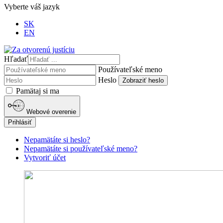
Vyberte váš jazyk
SK
EN
Hľadať
Používateľské meno
Heslo
Zobraziť heslo
Pamätaj si ma
Webové overenie
Prihlásiť
Nepamätáte si heslo?
Nepamätáte si používateľské meno?
Vytvoriť účet