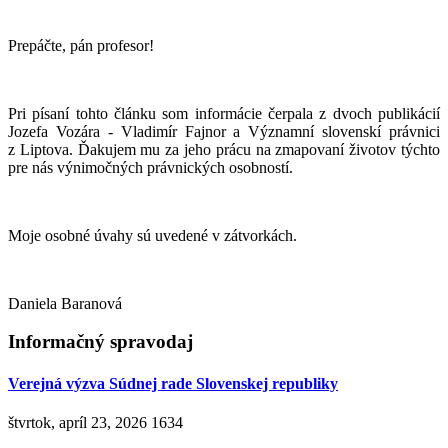
Prepáčte, pán profesor!
Pri písaní tohto článku som informácie čerpala z dvoch publikácií
Jozefa Vozára - Vladimír Fajnor a Významní slovenskí právnici
z Liptova. Ďakujem mu za jeho prácu na zmapovaní životov týchto
pre nás výnimočných právnických osobností.
Moje osobné úvahy sú uvedené v zátvorkách.
Daniela Baranová
Informačný spravodaj
Verejná výzva Súdnej rade Slovenskej republiky
štvrtok, apríl 23, 2026
1634