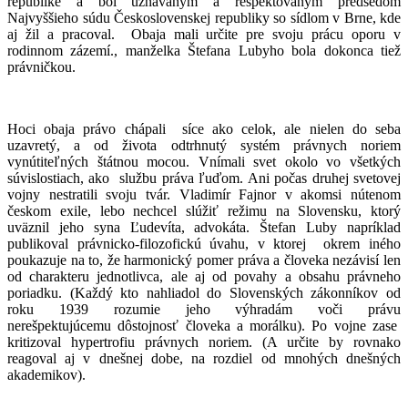
republike a bol uznávaným a rešpektovaným predsedom
Najvyššieho súdu Československej republiky so sídlom v Brne, kde
aj žil a pracoval. Obaja mali určite pre svoju prácu oporu v
rodinnom zázemí., manželka Štefana Lubyho bola dokonca tiež
právničkou.
Hoci obaja právo chápali síce ako celok, ale nielen do seba
uzavretý, a od života odtrhnutý systém právnych noriem
vynútiteľných štátnou mocou. Vnímali svet okolo vo všetkých
súvislostiach, ako službu práva ľuďom. Ani počas druhej svetovej
vojny nestratili svoju tvár. Vladimír Fajnor v akomsi nútenom
českom exile, lebo nechcel slúžiť režimu na Slovensku, ktorý
uväznil jeho syna Ľudevíta, advokáta. Štefan Luby napríklad
publikoval právnicko-filozofickú úvahu, v ktorej okrem iného
poukazuje na to, že harmonický pomer práva a človeka nezávisí len
od charakteru jednotlivca, ale aj od povahy a obsahu právneho
poriadku. (Každý kto nahliadol do Slovenských zákonníkov od
roku 1939 rozumie jeho výhradám voči právu
nerešpektujúcemu dôstojnosť človeka a morálku). Po vojne zase
kritizoval hypertrofiu právnych noriem. (A určite by rovnako
reagoval aj v dnešnej dobe, na rozdiel od mnohých dnešných
akademikov).