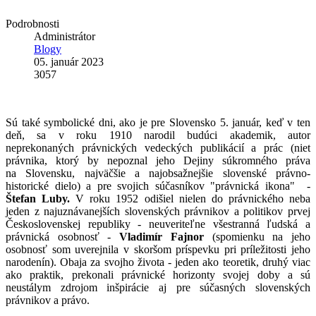
Podrobnosti
Administrátor
Blogy
05. január 2023
3057
Sú také symbolické dni, ako je pre Slovensko 5. január, keď v ten
deň, sa v roku 1910 narodil budúci akademik, autor
neprekonaných právnických vedeckých publikácií a prác (niet
právnika, ktorý by nepoznal jeho Dejiny súkromného práva
na Slovensku, najväčšie a najobsažnejšie slovenské právno-
historické dielo) a pre svojich súčasníkov "právnická ikona" -
Štefan Luby.
V roku 1952 odišiel nielen do právnického neba
jeden z najuznávanejších slovenských právnikov a politikov prvej
Československej republiky - neuveriteľne všestranná ľudská a
právnická osobnosť -
Vladimír Fajnor
(spomienku na jeho
osobnosť som uverejnila v skoršom príspevku pri príležitosti jeho
narodenín). Obaja za svojho života - jeden ako teoretik, druhý viac
ako praktik, prekonali právnické horizonty svojej doby a sú
neustálym zdrojom inšpirácie aj pre súčasných slovenských
právnikov a právo.