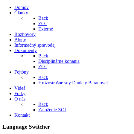
Domov
Články
Back
ZOJ
Externé
Rozhovory
Blogy
Informačný spravodaj
Dokumenty
Back
Disciplinárne konania
ZOJ
Fejtóny
Back
Hrôzostrašné sny Daniely Baranovej
Videá
Fotky
O nás
Back
Založenie ZOJ
Kontakt
Language Switcher