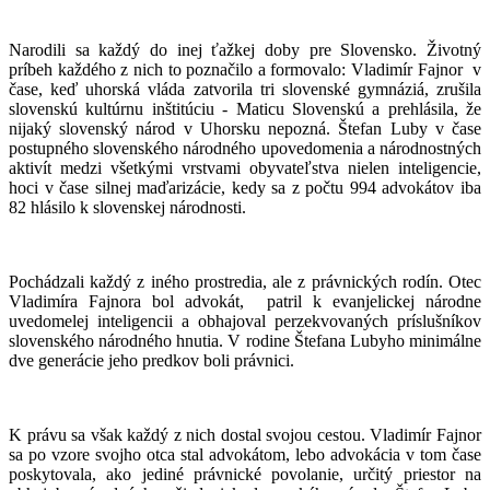
Narodili sa každý do inej ťažkej doby pre Slovensko. Životný
príbeh každého z nich to poznačilo a formovalo: Vladimír Fajnor v
čase, keď uhorská vláda zatvorila tri slovenské gymnáziá, zrušila
slovenskú kultúrnu inštitúciu - Maticu Slovenskú a prehlásila, že
nijaký slovenský národ v Uhorsku nepozná. Štefan Luby v čase
postupného slovenského národného upovedomenia a národnostných
aktivít medzi všetkými vrstvami obyvateľstva nielen inteligencie,
hoci v čase silnej maďarizácie, kedy sa z počtu 994 advokátov iba
82 hlásilo k slovenskej národnosti.
Pochádzali každý z iného prostredia, ale z právnických rodín. Otec
Vladimíra Fajnora bol advokát, patril k evanjelickej národne
uvedomelej inteligencii a obhajoval perzekvovaných príslušníkov
slovenského národného hnutia. V rodine Štefana Lubyho minimálne
dve generácie jeho predkov boli právnici.
K právu sa však každý z nich dostal svojou cestou. Vladimír Fajnor
sa po vzore svojho otca stal advokátom, lebo advokácia v tom čase
poskytovala, ako jediné právnické povolanie, určitý priestor na