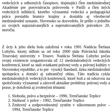
vedeckých a odborných časopisov, dopisujúci člen medzinárodnej
Akadémie pre porovnávaciu právovedu v Paríži a člen iných
vedeckých inštitúcií, ktorého významná vedecká a pedagogická
práca presiahla hranice krajiny a dosiahla aj všeobecné
medzinárodné uznanie, Slovensko sa dozvedelo, že prišlo o jedného
zo svojich najuznávanejších a najerudovanejších právnikov 20.
storočia.
Z úcty k jeho dielu bola založená v roku 1991 Nadácia Štefana
Lubyho, ktorej sídlom sa od roku 2000 stala Právnická fakulta
Trnavskej univerzity v Trnave. Nadácia Štefana Lubyho počas
svojej existencie zorganizovala už 12 medzinárodných vedeckých
konferencií, ktoré sa stali sviatkami právnej vedy a právnej kultúry v
Slovenskej republike, a to pre vysoký štandard, úzku medzinárodnú
spoluprácu a domáci aj zahraničný ohlas. Táto tradícia cyklu
medzinárodných vedeckých konferencií, ktoré boli a sú odozvou na
spoločensky významné a zároveň aktuálne problémy právnej vedy a
praxe, je doložená aj zvolenými témami:
Sloboda, právo a bezprávie – 1990, Trenčianske Teplice
Slušnosť v práve – 1992, Trenčianske Teplice
Zmluvný a zodpovednostný systém v súkromnom práve –
1994, Trenčianske Teplice