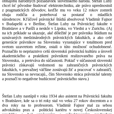
obhajobu národných požiadaviek slovenského národa. Štefan Luby
chcel ísť pôvodne študovať elektrotechniku, ale právo uprednostnil
z pragmatických dôvodov, keďže mu vo veku 12 rokov zomreli
obaja rodičia a potreboval sa postarať o mladších
súrodencov. Kľúčové právnické štúdiá absolvoval Vladimír Fajnor
v Budapešti a v Berlíne, Štefan Luby na Právnickej fakulte v
Bratislave a v Paríži a neskôr v Lipsku, vo Viedni a v Zurichu. (Aj
na ich príklade sa ukazuje, aké dôležité je pre právnika štúdium na
uznávaných medzinárodných právnických fakultách, a ako celé
generácie právnikov na Slovensku vyrastajúce v totalitnom pred
svetom uzavretom režime, ostali o túto možnosť ochudobnené.
Poznačilo to nepriaznivo celú slovenskú právnickú kultúru a úroveň
akademického a praktikmi právnikmi realizovaného práva na
Slovensku, a pretrváva do súčasnosti. Pokiaľ v súčasnosti slovenskí
právnici získavajú vedomosti na zahraničných právnických
fakultách, v prevažnej väčšine zostávajú žiť a pracovať v zahraničí,
na Slovensko sa nevracajú., čím Slovensko stráca právnické talenty
a poznačí to negatívne budúcnosť právnického stavu.)
Štefan Luby nastúpil v roku 1934 ako asistent na Právnickú fakultu
v Bratislave, kde sa o tri roky stal vo veku 27 rokov docentom a o
dva roky na to profesorom. Vladimír Fajnor mal za sebou
advokátsku prax a politickú kariéru v novej Československej