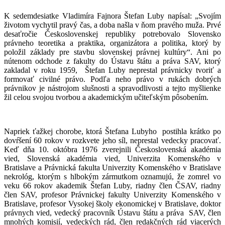
K sedemdesiatke Vladimíra Fajnora Štefan Luby napísal: „Svojím
životom vychytil pravý čas, a doba našla v ňom pravého muža. Prvé
desaťročie Československej republiky potrebovalo Slovensko
právneho teoretika a praktika, organizátora a politika, ktorý by
položil základy pre stavbu slovenskej právnej kultúry“. Ani po
nútenom odchode z fakulty do Ústavu štátu a práva SAV, ktorý
zakladal v roku 1959, Štefan Luby neprestal právnicky tvoriť a
formovať civilné právo. Podľa neho právo v rukách dobrých
právnikov je nástrojom slušnosti a spravodlivosti a tejto myšlienke
žil celou svojou tvorbou a akademickým učiteľským pôsobením.
Napriek ťažkej chorobe, ktorá Štefana Lubyho postihla krátko po
dovŕšení 60 rokov v rozkvete jeho síl, neprestal vedecky pracovať.
Keď dňa 10. októbra 1976 zverejnili Československá akadémia
vied, Slovenská akadémia vied, Univerzita Komenského v
Bratislave a Právnická fakulta Univerzity Komenského v Bratislave
nekrológ, ktorým s hlbokým zármutkom oznamujú, že zomrel vo
veku 66 rokov akademik Štefan Luby, riadny člen ČSAV, riadny
člen SAV, profesor Právnickej fakulty Univerzity Komenského v
Bratislave, profesor Vysokej školy ekonomickej v Bratislave, doktor
právnych vied, vedecký pracovník Ústavu štátu a práva SAV, člen
mnohých komisií, vedeckých rád, člen redakčných rád viacerých