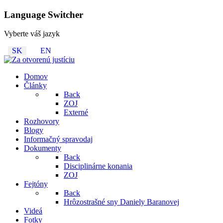
Language Switcher
Vyberte váš jazyk
SK
EN
Domov
Články
Back
ZOJ
Externé
Rozhovory
Blogy
Informačný spravodaj
Dokumenty
Back
Disciplinárne konania
ZOJ
Fejtóny
Back
Hrôzostrašné sny Daniely Baranovej
Videá
Fotky