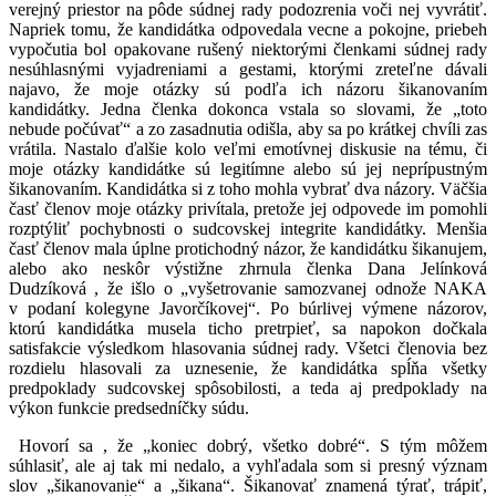
verejný priestor na pôde súdnej rady podozrenia voči nej vyvrátiť.
Napriek tomu, že kandidátka odpovedala vecne a pokojne, priebeh
vypočutia bol opakovane rušený niektorými členkami súdnej rady
nesúhlasnými vyjadreniami a gestami, ktorými zreteľne dávali
najavo, že moje otázky sú podľa ich názoru šikanovaním
kandidátky. Jedna členka dokonca vstala so slovami, že „toto
nebude počúvať“ a zo zasadnutia odišla, aby sa po krátkej chvíli zas
vrátila. Nastalo ďalšie kolo veľmi emotívnej diskusie na tému, či
moje otázky kandidátke sú legitímne alebo sú jej neprípustným
šikanovaním. Kandidátka si z toho mohla vybrať dva názory. Väčšia
časť členov moje otázky privítala, pretože jej odpovede im pomohli
rozptýliť pochybnosti o sudcovskej integrite kandidátky. Menšia
časť členov mala úplne protichodný názor, že kandidátku šikanujem,
alebo ako neskôr výstižne zhrnula členka Dana Jelínková
Dudzíková , že išlo o „vyšetrovanie samozvanej odnože NAKA
v podaní kolegyne Javorčíkovej“. Po búrlivej výmene názorov,
ktorú kandidátka musela ticho pretrpieť, sa napokon dočkala
satisfakcie výsledkom hlasovania súdnej rady. Všetci členovia bez
rozdielu hlasovali za uznesenie, že kandidátka spĺňa všetky
predpoklady sudcovskej spôsobilosti, a teda aj predpoklady na
výkon funkcie predsedníčky súdu.
Hovorí sa , že „koniec dobrý, všetko dobré“. S tým môžem
súhlasiť, ale aj tak mi nedalo, a vyhľadala som si presný význam
slov „šikanovanie“ a „šikana“. Šikanovať znamená týrať, trápiť,