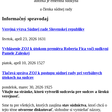
autorka je emeritná sudkyňa
a členka súdnej rady
Informačný spravodaj
Verejná výzva Súdnej rade Slovenskej republiky
štvrtok, apríl 23, 2026
1631
Vyhlásenie ZOJ k útokom premiéra Roberta Fica voči sudkyni
Pamele Záleskej
piatok, apríl 10, 2026
1527
Tlačová správa ZOJ k postupu súdnej rady pri verbálnych
útokoch na sudcov
pondelok, marec 30, 2026
1925
Vitajte na stránke, ktorú vytvorili sudcovia pre sudcov a širokú
verejnosť.
Sme tu pre všetkých, ktorých zaujíma
stav súdnictva
, ktorí chcú o
tejto téme
otvorene diskutovať
, slobodne si vymieňať názory,