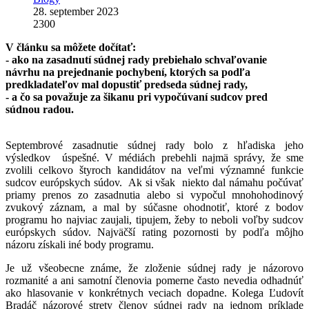
28. september 2023
2300
V článku sa môžete dočítať:
- ako na zasadnutí súdnej rady prebiehalo schvaľovanie
návrhu na prejednanie pochybení, ktorých sa podľa
predkladateľov mal dopustiť predseda súdnej rady,
- a čo sa považuje za šikanu pri vypočúvaní sudcov pred
súdnou radou.
Septembrové zasadnutie súdnej rady bolo z hľadiska jeho
výsledkov úspešné. V médiách prebehli najmä správy, že sme
zvolili celkovo štyroch kandidátov na veľmi významné funkcie
sudcov európskych súdov. Ak si však niekto dal námahu počúvať
priamy prenos zo zasadnutia alebo si vypočul mnohohodinový
zvukový záznam, a mal by súčasne ohodnotiť, ktoré z bodov
programu ho najviac zaujali, tipujem, žeby to neboli voľby sudcov
európskych súdov. Najväčší rating pozornosti by podľa môjho
názoru získali iné body programu.
Je už všeobecne známe, že zloženie súdnej rady je názorovo
rozmanité a ani samotní členovia pomerne často nevedia odhadnúť
ako hlasovanie v konkrétnych veciach dopadne. Kolega Ľudovít
Bradáč názorové strety členov súdnej rady na jednom príklade