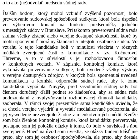
o to ako (ne)odvolať predsedu súdnej rady.
Ďalším bodom, ktorý mohol vzbudiť zvýšenú pozornosť, bolo
preverovanie sudcovskej spôsobilosti sudkyne, ktorá bola úspešná
vo výberovom konaní na funkciu predsedníčky jedného
z mestských súdov v Bratislave. Pri takomto preverovaní súdna rada
skúma všetky zistené alebo verejne dostupné skutočnosti, ktoré by
mohli spochybniť morálny štandard a integritu osobnosti sudcu. Vo
vzťahu k tejto kandidátke boli v minulosti viackrát v rôznych
médiách zverejnené časti z komunikácie v tzv. Kočnerovej
Threeme, a to v súvislostí s jej rozhodovacou činnosťou
v konkrétnych veciach. V zápisnici kontrolnej komisie, ktorá
vykonávala preverovanie sudkyne, boli uvedené všetky výstupy
z verejne dostupných zdrojov, v ktorých bola spomenutá uvedená
komunikácia a komisia odporučila súdnej rade, aby k tomu
kandidátku vypočula. Navyše, pred zasadnutím súdnej rady bol
členom doručený ďalší podnet so žiadosťou, aby sa súdna rada
podozreniami z ovplyvňovania rozhodovacej činnosti kandidátky
zaoberala. V rámci svojej prezentácie sama kandidátka uviedla, že
sa chcela verejne vyjadriť a vyvrátiť medializované podozrenia, ale
jej vysvetlenie nezverejnilo žiadne z mienkotvorných médií. Keďže
som bola členkou kontrolnej komisie, ktorá kandidátku preverovala,
postupne som jej položila otázky k tomu, čo bolo v súvislosti s ňou
zverejnené. Hneď na úvod som uviedla, že otázky budem klásť nie
preto, aby som jej osobnosť spochybňovala, ale preto, aby dostala