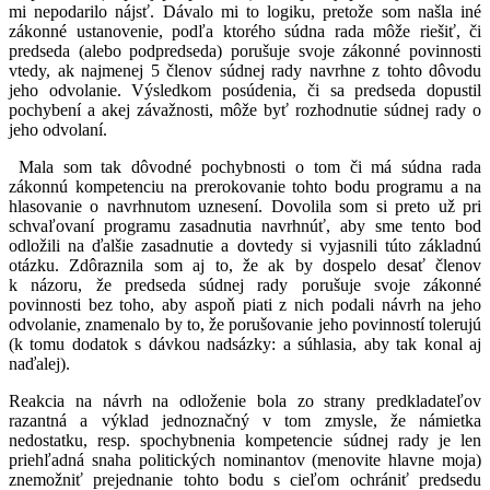
mi nepodarilo nájsť. Dávalo mi to logiku, pretože som našla iné
zákonné ustanovenie, podľa ktorého súdna rada môže riešiť, či
predseda (alebo podpredseda) porušuje svoje zákonné povinnosti
vtedy, ak najmenej 5 členov súdnej rady navrhne z tohto dôvodu
jeho odvolanie. Výsledkom posúdenia, či sa predseda dopustil
pochybení a akej závažnosti, môže byť rozhodnutie súdnej rady o
jeho odvolaní.
Mala som tak dôvodné pochybnosti o tom či má súdna rada
zákonnú kompetenciu na prerokovanie tohto bodu programu a na
hlasovanie o navrhnutom uznesení. Dovolila som si preto už pri
schvaľovaní programu zasadnutia navrhnúť, aby sme tento bod
odložili na ďalšie zasadnutie a dovtedy si vyjasnili túto základnú
otázku. Zdôraznila som aj to, že ak by dospelo desať členov
k názoru, že predseda súdnej rady porušuje svoje zákonné
povinnosti bez toho, aby aspoň piati z nich podali návrh na jeho
odvolanie, znamenalo by to, že porušovanie jeho povinností tolerujú
(k tomu dodatok s dávkou nadsázky: a súhlasia, aby tak konal aj
naďalej).
Reakcia na návrh na odloženie bola zo strany predkladateľov
razantná a výklad jednoznačný v tom zmysle, že námietka
nedostatku, resp. spochybnenia kompetencie súdnej rady je len
priehľadná snaha politických nominantov (menovite hlavne moja)
znemožniť prejednanie tohto bodu s cieľom ochrániť predsedu