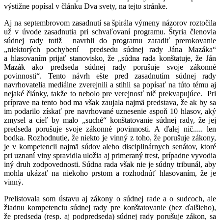
výstižne popísal v článku Dva svety, na tejto stránke.
Aj na septembrovom zasadnutí sa špirála výmeny názorov roztočila
už v úvode zasadnutia pri schvaľovaní programu. Štyria členovia
súdnej rady totiž navrhli do programu zaradiť prerokovanie
„niektorých pochybení predsedu súdnej rady Jána Mazáka“
a hlasovaním prijať stanovisko, že „súdna rada konštatuje, že Ján
Mazák ako predseda súdnej rady porušuje svoje zákonné
povinnosti“. Tento návrh ešte pred zasadnutím súdnej rady
navrhovatelia mediálne zverejnili a stihli sa popísať na túto tému aj
nejaké články, takže to nebolo pre verejnosť nič prekvapujúce. Pri
príprave na tento bod ma však zaujala najmä predstava, že ak by sa
im podarilo získať pre navrhované uznesenie aspoň 10 hlasov, aký
zmysel a cieľ by malo „suché“ konštatovanie súdnej rady, že jej
predseda porušuje svoje zákonné povinnosti. A ďalej nič..... len
bodka. Rozhodnutie, že niekto je vinný z toho, že porušuje zákony,
je v kompetencii najmä súdov alebo disciplinárnych senátov, ktoré
pri uznaní viny spravidla uložia aj primeraný trest, prípadne vyvodia
iný druh zodpovednosti. Súdna rada však nie je súdny tribunál, aby
mohla ukázať na niekoho prstom a rozhodnúť hlasovaním, že je
vinný.
Prelistovala som ústavu aj zákony o súdnej rade a o sudcoch, ale
žiadnu kompetenciu súdnej rady pre konštatovanie (bez ďalšieho),
že predseda (resp. aj podpredseda) súdnej rady porušuje zákon, sa