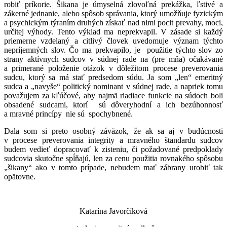
robiť príkorie. Šikana je úmyselná zlovoľná prekážka, ľstivé a
zákerné jednanie, alebo spôsob správania, ktorý umožňuje fyzickým
a psychickým týraním druhých získať nad nimi pocit prevahy, moci,
určitej výhody. Tento výklad ma neprekvapil. V zásade si každý
priemerne vzdelaný a citlivý človek uvedomuje význam týchto
nepríjemných slov. Čo ma prekvapilo, je použitie týchto slov zo
strany aktívnych sudcov v súdnej rade na (pre mňa) očakávané
a primerané položenie otázok v dôležitom procese preverovania
sudcu, ktorý sa má stať predsedom súdu. Ja som „len“ emeritný
sudca a „navyše“ politický nominant v súdnej rade, a napriek tomu
považujem za kľúčové, aby najmä riadiace funkcie na súdoch boli
obsadené sudcami, ktorí sú dôveryhodní a ich bezúhonnosť
a mravné princípy nie sú spochybnené.
Dala som si preto osobný záväzok, že ak sa aj v budúcnosti
v procese preverovania integrity a mravného štandardu sudcov
budem vedieť dopracovať k zisteniu, či požadované predpoklady
sudcovia skutočne spĺňajú, len za cenu použitia rovnakého spôsobu
„šikany“ ako v tomto prípade, nebudem mať zábrany urobiť tak
opätovne.
Katarína Javorčíková