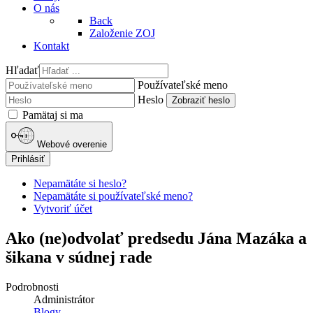
O nás
Back
Založenie ZOJ
Kontakt
Hľadať
Používateľské meno
Heslo
Zobraziť heslo
Pamätaj si ma
Webové overenie
Prihlásiť
Nepamätáte si heslo?
Nepamätáte si používateľské meno?
Vytvoriť účet
Ako (ne)odvolať predsedu Jána Mazáka a
šikana v súdnej rade
Podrobnosti
Administrátor
Blogy