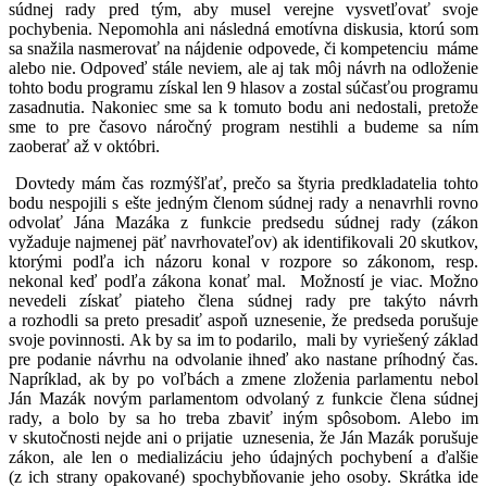
súdnej rady pred tým, aby musel verejne vysvetľovať svoje
pochybenia. Nepomohla ani následná emotívna diskusia, ktorú som
sa snažila nasmerovať na nájdenie odpovede, či kompetenciu máme
alebo nie. Odpoveď stále neviem, ale aj tak môj návrh na odloženie
tohto bodu programu získal len 9 hlasov a zostal súčasťou programu
zasadnutia. Nakoniec sme sa k tomuto bodu ani nedostali, pretože
sme to pre časovo náročný program nestihli a budeme sa ním
zaoberať až v októbri.
Dovtedy mám čas rozmýšľať, prečo sa štyria predkladatelia tohto
bodu nespojili s ešte jedným členom súdnej rady a nenavrhli rovno
odvolať Jána Mazáka z funkcie predsedu súdnej rady (zákon
vyžaduje najmenej päť navrhovateľov) ak identifikovali 20 skutkov,
ktorými podľa ich názoru konal v rozpore so zákonom, resp.
nekonal keď podľa zákona konať mal. Možností je viac. Možno
nevedeli získať piateho člena súdnej rady pre takýto návrh
a rozhodli sa preto presadiť aspoň uznesenie, že predseda porušuje
svoje povinnosti. Ak by sa im to podarilo, mali by vyriešený základ
pre podanie návrhu na odvolanie ihneď ako nastane príhodný čas.
Napríklad, ak by po voľbách a zmene zloženia parlamentu nebol
Ján Mazák novým parlamentom odvolaný z funkcie člena súdnej
rady, a bolo by sa ho treba zbaviť iným spôsobom. Alebo im
v skutočnosti nejde ani o prijatie uznesenia, že Ján Mazák porušuje
zákon, ale len o medializáciu jeho údajných pochybení a ďalšie
(z ich strany opakované) spochybňovanie jeho osoby. Skrátka ide