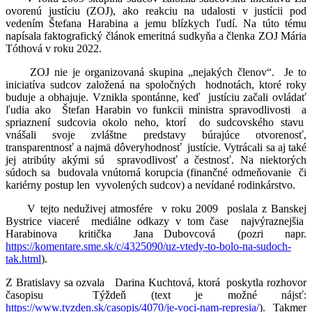
ovorenú justíciu (ZOJ), ako reakciu na udalosti v justícii pod
vedením Štefana Harabina a jemu blízkych ľudí. Na túto tému
napísala faktografický článok emeritná sudkyňa a členka ZOJ Mária
Tóthová v roku 2022.
ZOJ nie je organizovaná skupina „nejakých členov“. Je to
iniciatíva sudcov založená na spoločných hodnotách, ktoré roky
buduje a obhajuje. Vznikla spontánne, keď justíciu začali ovládať
ľudia ako Štefan Harabin vo funkcii ministra spravodlivosti a
spriaznení sudcovia okolo neho, ktorí
do sudcovského stavu
vnášali svoje zvláštne predstavy búrajúce otvorenosť,
transparentnosť a najmä dôveryhodnosť justície. Vytrácali sa aj také
jej atribúty akými sú spravodlivosť a čestnosť. Na niektorých
súdoch sa
budovala vnútorná korupcia (finančné odmeňovanie či
kariérny postup len vyvolených sudcov) a nevídané rodinkárstvo.
V tejto neduživej atmosfére v roku 2009 poslala z Banskej
Bystrice viaceré mediálne odkazy v tom čase najvýraznejšia
Harabinova kritička Jana Dubovcová (pozri napr.
https://komentare.sme.sk/c/4325090/uz-vtedy-to-bolo-na-sudoch-
tak.html
).
Z Bratislavy sa ozvala Darina Kuchtová, ktorá poskytla rozhovor
časopisu Týždeň (text je možné nájsť:
https://www.tyzden.sk/casopis/4070/je-voci-nam-represia/
). Takmer