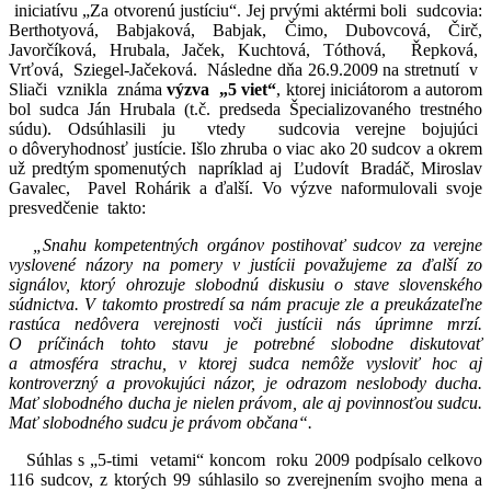
iniciatívu „Za otvorenú justíciu“. Jej prvými aktérmi boli sudcovia:
Berthotyová, Babjaková, Babjak, Čimo, Dubovcová, Čirč,
Javorčíková, Hrubala, Jaček, Kuchtová, Tóthová, Řepková,
Vrťová, Sziegel-Jačeková. Následne dňa 26.9.2009 na stretnutí v
Sliači vznikla známa
výzva „5 viet“
, ktorej iniciátorom a autorom
bol sudca Ján Hrubala (t.č. predseda Špecializovaného trestného
súdu). Odsúhlasili ju vtedy sudcovia verejne bojujúci
o dôveryhodnosť justície. Išlo zhruba o viac ako 20 sudcov a okrem
už predtým spomenutých napríklad aj Ľudovít Bradáč, Miroslav
Gavalec, Pavel Rohárik a ďalší. Vo výzve naformulovali svoje
presvedčenie takto:
„Snahu kompetentných orgánov postihovať sudcov za verejne
vyslovené názory na pomery v justícii považujeme za ďalší zo
signálov, ktorý ohrozuje slobodnú diskusiu o stave slovenského
súdnictva. V takomto prostredí sa nám pracuje zle a preukázateľne
rastúca nedôvera verejnosti voči justícii nás úprimne mrzí.
O príčinách tohto stavu je potrebné slobodne diskutovať
a atmosféra strachu, v ktorej sudca nemôže vysloviť hoc aj
kontroverzný a provokujúci názor, je odrazom neslobody ducha.
Mať slobodného ducha je nielen právom, ale aj povinnosťou sudcu.
Mať slobodného sudcu je právom občana“.
Súhlas s „5-timi vetami“ koncom roku 2009 podpísalo celkovo
116 sudcov, z ktorých 99 súhlasilo so zverejnením svojho mena a