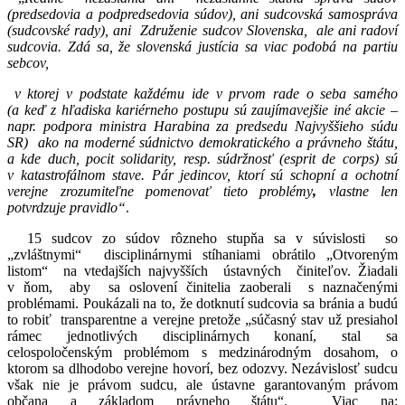
(predsedovia a podpredsedovia súdov), ani
sudcovská samospráva
(sudcovské rady), ani
Združenie sudcov Slovenska, ale ani radoví
sudcovia. Zdá sa, že slovenská justícia sa viac podobá na partiu
sebcov,
v ktorej v podstate každému ide v prvom rade o seba samého
(a keď z hľadiska kariérneho postupu sú zaujímavejšie iné akcie –
napr. podpora ministra Harabina za predsedu Najvyššieho súdu
SR) ako na moderné súdnictvo demokratického a právneho štátu,
a kde duch, pocit solidarity, resp. súdržnosť (esprit de corps) sú
v katastrofálnom stave. Pár jedincov, ktorí sú schopní a ochotní
verejne zrozumiteľne
pomenovať tieto problémy
,
vlastne len
potvrdzuje pravidlo“
.
15 sudcov zo súdov rôzneho stupňa sa v súvislosti so
„zvláštnymi“ disciplinárnymi stíhaniami obrátilo „Otvoreným
listom“ na vtedajších najvyšších ústavných činiteľov. Žiadali
v ňom, aby sa oslovení činitelia zaoberali s naznačenými
problémami. Poukázali na to, že dotknutí sudcovia sa bránia a budú
to robiť transparentne a verejne pretože „súčasný stav už presiahol
rámec jednotlivých disciplinárnych konaní, stal sa
celospoločenským problémom s medzinárodným dosahom, o
ktorom sa dlhodobo verejne hovorí, bez odozvy. Nezávislosť sudcu
však nie je právom sudcu, ale ústavne garantovaným právom
občana a základom právneho štátu“. Viac na: