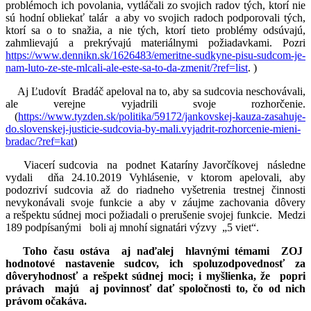
problémoch ich povolania, vytláčali zo svojich radov tých, ktorí nie
sú hodní obliekať talár a aby vo svojich radoch podporovali tých,
ktorí sa o to snažia, a nie tých, ktorí tieto problémy odsúvajú,
zahmlievajú a prekrývajú materiálnymi požiadavkami. Pozri
https://www.dennikn.sk/1626483/emeritne-sudkyne-pisu-sudcom-je-
nam-luto-ze-ste-mlcali-ale-este-sa-to-da-zmenit/?ref=list
. )
Aj Ľudovít Bradáč apeloval na to, aby sa sudcovia neschovávali,
ale verejne vyjadrili svoje rozhorčenie.
(
https://www.tyzden.sk/politika/59172/jankovskej-kauza-zasahuje-
do.slovenskej-justicie-sudcovia-by-mali.vyjadrit-rozhorcenie-mieni-
bradac/?ref=kat
)
Viacerí sudcovia na podnet Kataríny Javorčíkovej následne
vydali dňa 24.10.2019 Vyhlásenie, v ktorom apelovali, aby
podozriví sudcovia až do riadneho vyšetrenia trestnej činnosti
nevykonávali svoje funkcie a aby v záujme zachovania dôvery
a rešpektu súdnej moci požiadali o prerušenie svojej funkcie. Medzi
189 podpísanými boli aj mnohí signatári výzvy „5 viet“.
Toho času ostáva aj naďalej hlavnými témami ZOJ
hodnotové nastavenie sudcov, ich spoluzodpovednosť za
dôveryhodnosť a rešpekt súdnej moci; i myšlienka, že popri
právach majú aj povinnosť dať spoločnosti to, čo od nich
právom očakáva.