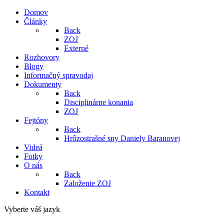
Domov
Články
Back
ZOJ
Externé
Rozhovory
Blogy
Informačný spravodaj
Dokumenty
Back
Disciplinárne konania
ZOJ
Fejtóny
Back
Hrôzostrašné sny Daniely Baranovej
Videá
Fotky
O nás
Back
Založenie ZOJ
Kontakt
Vyberte váš jazyk