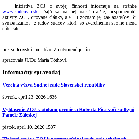
Iniciatíva ZOJ o svojej činnosti informuje na stránke
www.sudcovia.sk
. Dajú sa na nej nájsť ďalšie, nespomenuté
aktivity ZOJ, citované články, ale i zoznam jej zakladateľov či
sympatizantov z radov sudcov, ktorí so zverejnením svojho mena
súhlasili.
pre sudcovskú iniciatívu Za otvorenú justíciu
spracovala JUDr. Mária Tóthová
Informačný spravodaj
Verejná výzva Súdnej rade Slovenskej republiky
štvrtok, apríl 23, 2026
1636
Vyhlásenie ZOJ k útokom premiéra Roberta Fica voči sudkyni
Pamele Záleskej
piatok, apríl 10, 2026
1537