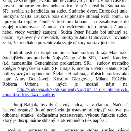
za to, že sa údajne „svedomito nevzdelával“, hoci už v tom čase mal
povesť odborne erudovaného sudcu. V súčasnosti ho Súdna rada
SR zvolila za kandidáta na sudcu Súdneho dvora Európskej únie.
Sudkyňa Marta Lauková bola disciplinárne stíhaná kvôli tomu, že
upozornila orgány činné v trestnom konaní na zasahovanie do
svojej rozhodovacej činnosti (o vyšetrenie tejto trestnej činnosti
nebol vtedy verejný záujem). Sudca Peter Paluda bol stíhaný za
názor vyslovený v novinách, sudkyňa Jana Dubovcová rovnako
za to, že mediálne prezentovala svoje názory na stav justície.
Podrobnosti o disciplinárnom stíhaní sudcov Juraja Majchráka
(vtedajšieho podpredsedu Najvyššieho súdu SR), Jozefa Kanderu
(t.č. námestníka Generálneho prokurátora SR), sudcov trestného
kolégia Najvyššieho súdu SR Juraja Klimenta a Petra Hatalu, ktorí
boli výraznými oponentmi Štefana Harabina, a ďalších sudcov ako
napr. Anny Benešovej, Kristíny Glezgovej, Milana Růžičku,
Róberta Urbana a iných je možné nájsť na:
http://sudcovia.sk/sk/dokumenty/zoj/104-14-disciplinarnych-
konani-sudcov-14-otaznikov
Juraj Babjak, bývalý ústavný sudca, sa v článku „Načo sú
ústavné orgány? (ktoré nerešpektujú ústavné princípy)“ venoval po
odbornej stránke dočasnému pozastaveniu výkonu funkcie sudcu,
ktorý je disciplinárne stíhaný a okrem iného tiež napísal:
„
Reálne nezasiahla ani
nezasiahne štátna správa súdov