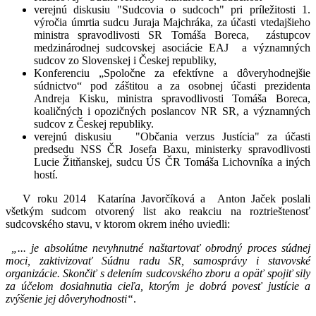
verejnú diskusiu "Sudcovia o sudcoch" pri príležitosti 1.
výročia úmrtia sudcu Juraja Majchráka, za účasti vtedajšieho
ministra spravodlivosti SR Tomáša Boreca, zástupcov
medzinárodnej sudcovskej asociácie EAJ a významných
sudcov zo Slovenskej i Českej republiky,
Konferenciu „Spoločne za efektívne a dôveryhodnejšie
súdnictvo“ pod záštitou a za osobnej účasti prezidenta
Andreja Kisku, ministra spravodlivosti Tomáša Boreca,
koaličných i opozičných poslancov NR SR, a významných
sudcov z Českej republiky.
verejnú diskusiu "Občania verzus Justícia" za účasti
predsedu NSS ČR Josefa Baxu, ministerky spravodlivosti
Lucie Žitňanskej, sudcu ÚS ČR Tomáša Lichovníka a iných
hostí.
V roku 2014 Katarína Javorčíková a Anton Jaček poslali
všetkým sudcom otvorený list ako reakciu na roztrieštenosť
sudcovského stavu, v ktorom okrem iného uviedli:
„
... je absolútne nevyhnutné naštartovať obrodný proces súdnej
moci, zaktivizovať Súdnu radu SR, samosprávy i stavovské
organizácie. Skončiť s delením sudcovského zboru a opäť spojiť sily
za účelom dosiahnutia cieľa, ktorým je dobrá povesť justície a
zvýšenie jej dôveryhodnosti“
.