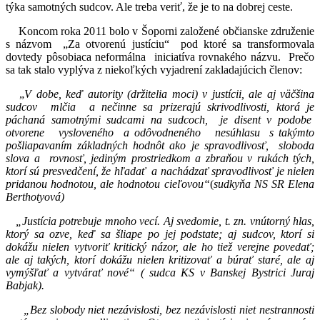
týka samotných sudcov. Ale treba veriť, že je to na dobrej ceste.
Koncom roka 2011 bolo v Šoporni založené občianske združenie
s názvom „Za otvorenú justíciu“ pod ktoré sa transformovala
dovtedy pôsobiaca neformálna iniciatíva rovnakého názvu. Prečo
sa tak stalo vyplýva z niekoľkých vyjadrení zakladajúcich členov:
„
V dobe, keď autority (držitelia moci) v justícii, ale aj väčšina
sudcov mlčia a nečinne sa prizerajú skrivodlivosti, ktorá je
páchaná samotnými sudcami na sudcoch, je disent v podobe
otvorene vysloveného a odôvodneného nesúhlasu s takýmto
pošliapavaním základných hodnôt ako je spravodlivosť, sloboda
slova a rovnosť, jediným prostriedkom a zbraňou v rukách tých,
ktorí sú presvedčení, že hľadať a nachádzať spravodlivosť je nielen
pridanou hodnotou, ale hodnotou cieľovou“
(
sudkyňa NS SR Elena
Berthotyová)
„Justícia potrebuje mnoho vecí. Aj svedomie, t. zn. vnútorný hlas,
ktorý sa ozve, keď sa šliape po jej podstate; aj sudcov, ktorí si
dokážu nielen vytvoriť kritický názor, ale ho tiež verejne povedať;
ale aj takých, ktorí dokážu nielen kritizovať a búrať staré, ale aj
vymýšľať a vytvárať nové“ ( sudca KS v Banskej Bystrici Juraj
Babjak).
„Bez slobody niet nezávislosti, bez nezávislosti niet nestrannosti