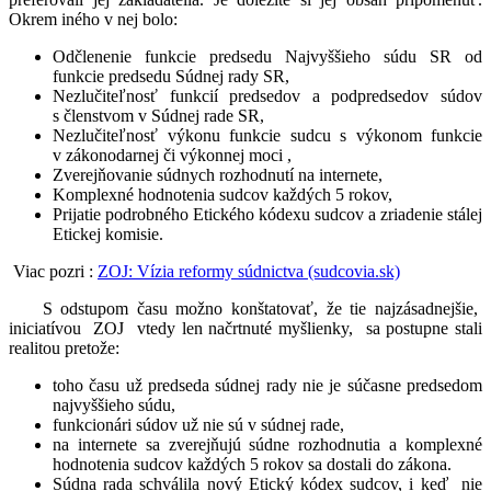
Okrem iného v nej bolo:
Odčlenenie funkcie predsedu Najvyššieho súdu SR od
funkcie predsedu Súdnej rady SR,
Nezlučiteľnosť funkcií predsedov a podpredsedov súdov
s členstvom v Súdnej rade SR,
Nezlučiteľnosť výkonu funkcie sudcu s výkonom funkcie
v zákonodarnej či výkonnej moci ,
Zverejňovanie súdnych rozhodnutí na internete,
Komplexné hodnotenia sudcov každých 5 rokov,
Prijatie podrobného Etického kódexu sudcov a zriadenie stálej
Etickej komisie.
Viac pozri :
ZOJ: Vízia reformy súdnictva (sudcovia.sk)
S odstupom času možno konštatovať, že tie najzásadnejšie,
iniciatívou ZOJ vtedy len načrtnuté myšlienky, sa postupne stali
realitou pretože:
toho času už predseda súdnej rady nie je súčasne predsedom
najvyššieho súdu,
funkcionári súdov už nie sú v súdnej rade,
na internete sa zverejňujú súdne rozhodnutia a komplexné
hodnotenia sudcov každých 5 rokov sa dostali do zákona.
Súdna rada schválila nový Etický kódex sudcov, i keď nie