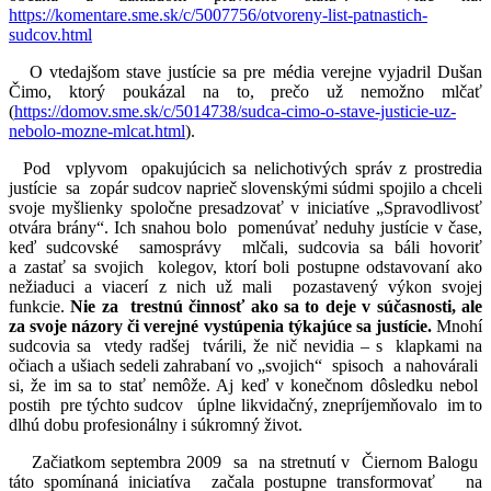
https://komentare.sme.sk/c/5007756/otvoreny-list-patnastich-
sudcov.html
O vtedajšom stave justície sa pre média verejne vyjadril Dušan
Čimo, ktorý poukázal na to, prečo už nemožno mlčať
(
https://domov.sme.sk/c/5014738/sudca-cimo-o-stave-justicie-uz-
nebolo-mozne-mlcat.html
).
Pod vplyvom opakujúcich sa nelichotivých správ z prostredia
justície sa zopár sudcov naprieč slovenskými súdmi spojilo a chceli
svoje myšlienky spoločne presadzovať v iniciatíve „Spravodlivosť
otvára brány“. Ich snahou bolo pomenúvať neduhy justície v čase,
keď sudcovské samosprávy mlčali, sudcovia sa báli hovoriť
a zastať sa svojich kolegov, ktorí boli postupne odstavovaní ako
nežiaduci a viacerí z nich už mali pozastavený výkon svojej
funkcie.
Nie za trestnú činnosť ako sa to deje v súčasnosti, ale
za svoje názory či verejné vystúpenia týkajúce sa justície.
Mnohí
sudcovia sa vtedy radšej tvárili, že nič nevidia – s klapkami na
očiach a ušiach sedeli zahrabaní vo „svojich“ spisoch a nahovárali
si, že im sa to stať nemôže. Aj keď v konečnom dôsledku nebol
postih pre týchto sudcov úplne likvidačný, znepríjemňovalo im to
dlhú dobu profesionálny i súkromný život.
Začiatkom septembra 2009 sa na stretnutí v Čiernom Balogu
táto spomínaná iniciatíva začala postupne transformovať na