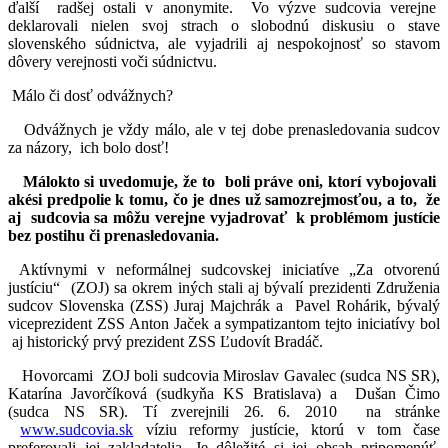
ďalší radšej ostali v anonymite. Vo výzve sudcovia verejne
deklarovali nielen svoj strach o slobodnú diskusiu o stave
slovenského súdnictva, ale vyjadrili aj nespokojnosť so stavom
dôvery verejnosti voči súdnictvu.
Málo či dosť odvážnych?
Odvážnych je vždy málo, ale v tej dobe prenasledovania sudcov
za názory, ich bolo dosť!
Málokto si uvedomuje, že to boli práve oni, ktorí vybojovali
akési predpolie k tomu, čo je dnes už samozrejmosťou, a to, že
aj sudcovia sa môžu verejne vyjadrovať k problémom justície
bez postihu či prenasledovania.
Aktívnymi v neformálnej sudcovskej iniciatíve „Za otvorenú
justíciu“ (ZOJ) sa okrem iných stali aj bývalí prezidenti Združenia
sudcov Slovenska (ZSS) Juraj Majchrák a Pavel Rohárik, bývalý
viceprezident ZSS Anton Jaček a sympatizantom tejto iniciatívy bol
aj historický prvý prezident ZSS Ľudovít Bradáč.
Hovorcami ZOJ boli sudcovia Miroslav Gavalec (sudca NS SR),
Katarína Javorčíková (sudkyňa KS Bratislava) a Dušan Čimo
(sudca NS SR). Tí zverejnili 26. 6. 2010 na stránke
www.sudcovia.sk
víziu reformy justície, ktorú v tom čase
preferovali jej zakladatelia. Je dôležité si jej obsah pripomenúť.