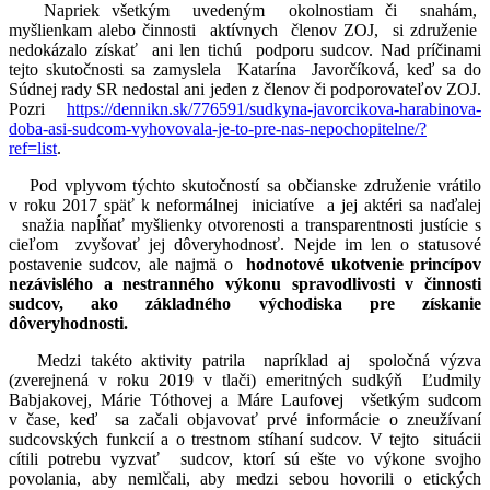
Napriek všetkým uvedeným okolnostiam či snahám,
myšlienkam alebo činnosti aktívnych členov ZOJ, si združenie
nedokázalo získať ani len tichú podporu sudcov. Nad príčinami
tejto skutočnosti sa zamyslela Katarína Javorčíková, keď sa do
Súdnej rady SR nedostal ani jeden z členov či podporovateľov ZOJ.
Pozri
https://dennikn.sk/776591/sudkyna-javorcikova-harabinova-
doba-asi-sudcom-vyhovovala-je-to-pre-nas-nepochopitelne/?
ref=list
.
Pod vplyvom týchto skutočností sa občianske združenie vrátilo
v roku 2017 späť k neformálnej iniciatíve a jej aktéri sa naďalej
snažia napĺňať myšlienky otvorenosti a transparentnosti justície s
cieľom zvyšovať jej dôveryhodnosť. Nejde im len o statusové
postavenie sudcov, ale najmä o
hodnotové ukotvenie princípov
nezávislého a nestranného výkonu spravodlivosti v činnosti
sudcov, ako základného východiska pre získanie
dôveryhodnosti.
Medzi takéto aktivity patrila napríklad aj spoločná výzva
(zverejnená v roku 2019 v tlači) emeritných sudkýň
Ľudmily
Babjakovej, Márie Tóthovej a Máre Laufovej všetkým sudcom
v čase, keď sa začali objavovať prvé informácie o zneužívaní
sudcovských funkcií a o trestnom stíhaní sudcov. V tejto situácii
cítili potrebu vyzvať sudcov, ktorí sú ešte vo výkone svojho
povolania, aby nemlčali, aby medzi sebou hovorili o etických