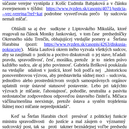
súčasne verejne vystúpila z Košíc Ľudmila Babjaková a v článku
zverejnenom v týždni:
https://www.tyzden.sk/casopis/4071/justicia-
--vec-verejna/?ref=kat
podrobne vysvetľovala prečo by sudcovia
nemali mlčať.
Ohlásili sa aj dve sudkyne z Liptovského Mikuláša, ktoré
reagovali na článok Moniky Jankovskej, v tom čase predsedníčky
Okresného súdu Trenčín, obhajujúcej vtedajšie pomery a Štefana
Harabina (pozri:
https://www.tyzden.sk/casopis/4263/diskusia-
pokracuje/
). Mária Laufová okrem iného vyzvala všetkých sudcov,
aby sa zaujímali o justíciu a poctivo diskutovali o jej stave, hľadali
pravdu, spravodlivosť, česť, morálku, pretože je to nielen právo
každého sudcu, ale aj jeho povinnosť. Gabriela Brišková poukázala
na vtedajšie udalosti v justícii, ktoré boli podľa nej „historickou
ponovembrovou výzvou, aby predstavitelia súdnej moci – sudcovia,
jednotlivo alebo prostredníctvom svojich samosprávnych orgánov
uplatnili svoje ústavné statusové postavenie. Lebo pri takýchto
výzvach je mlčanie, ľahostajnosť, pohodlie, neutralita a pasivita
nedostatočne zodpovednou odpoveďou ústavného činiteľa. Mlčiaca
väčšina/menšina neexistuje, pretože ústava a systém trojdelenia
štátnej moci mlčanie nepredpokladá“.
Keď sa Štefan Harabin chcel presúvať z politickej funkcie
ministra spravodlivosti do justície a mal záujem o významný
sudcovský post, tak sa proti takmer beznádejnej voľbe predsedu