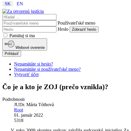
SK
EN
Používateľské meno
Heslo
Zobraziť heslo
Pamätaj si ma
Webové overenie
Prihlásiť
Nepamätáte si heslo?
Nepamätáte si používateľské meno?
Vytvoriť účet
Čo je a kto je ZOJ (prečo vznikla)?
Podrobnosti
JUDr. Mária Tóthová
Root
01. január 2022
5318
V roku 2009 skupina sudcov založila sudcovskú iniciatívu Za