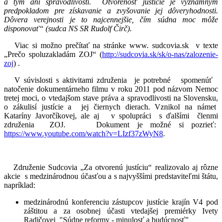
a tým ani spravodlivosti. Otvorenosť justície je významným
predpokladom pre získavanie a zvyšovanie jej dôveryhodnosti.
Dôvera verejnosti je to najcennejšie, čím súdna moc môže
disponovať“ (
sud
ca NS SR Rudolf Čirč).
Viac si možno prečítať na stránke www. sudcovia.sk v texte
„Prečo spoluzakladám ZOJ“ (
http://sudcovia.sk/sk/o-nas/zalozenie-
zoj
) .
V súvislosti s aktivitami združenia je potrebné spomenúť
natočenie dokumentárneho filmu v roku 2011 pod názvom Nemoc
tretej moci, o vtedajšom stave práva a spravodlivosti na Slovensku,
o zákulisí justície a jej čiernych dierach. Vznikol na námet
Kataríny Javorčíkovej, ale aj v spolupráci s ďalšími členmi
združenia ZOJ. Dokument je možné si pozrieť:
https://www.youtube.com/watch?v=LIzf37zWyN8
.
Združenie Sudcovia „Za otvorenú justíciu“ realizovalo aj rôzne
akcie s medzinárodnou účasťou a s najvyššími predstaviteľmi štátu,
napríklad:
medzinárodnú konferenciu zástupcov justície krajín V4 pod
záštitou a za osobnej účasti vtedajšej premiérky Ivety
Radičovej "Súdne reformy - minulosť a budúcnosť"