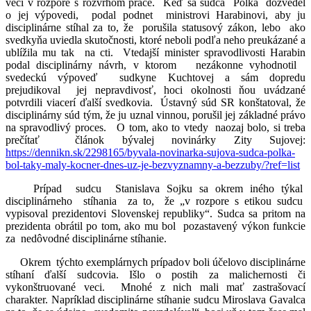
vecí v rozpore s rozvrhom práce. Keď sa sudca Polka dozvedel
o jej výpovedi, podal podnet ministrovi Harabinovi, aby ju
disciplinárne stíhal za to, že porušila statusový zákon, lebo ako
svedkyňa uviedla skutočnosti, ktoré neboli podľa neho preukázané a
ublížila mu tak na cti. Vtedajší minister spravodlivosti Harabin
podal disciplinárny návrh, v ktorom nezákonne vyhodnotil
svedeckú výpoveď sudkyne Kuchtovej a sám dopredu
prejudikoval jej nepravdivosť, hoci okolnosti ňou uvádzané
potvrdili viacerí ďalší svedkovia. Ústavný súd SR konštatoval, že
disciplinárny súd tým, že ju uznal vinnou, porušil jej základné právo
na spravodlivý proces. O tom, ako to vtedy naozaj bolo, si treba
prečítať článok bývalej novinárky Zity Sujovej:
https://dennikn.sk/2298165/byvala-novinarka-sujova-sudca-polka-
bol-taky-maly-kocner-dnes-uz-je-bezvyznamny-a-bezzuby/?ref=list
Prípad sudcu Stanislava Sojku sa okrem iného týkal
disciplinárneho stíhania za to, že „v rozpore s etikou sudcu
vypisoval prezidentovi Slovenskej republiky“. Sudca sa pritom na
prezidenta obrátil po tom, ako mu bol pozastavený výkon funkcie
za nedôvodné disciplinárne stíhanie.
Okrem týchto exemplárnych prípadov boli účelovo disciplinárne
stíhaní ďalší sudcovia. Išlo o postih za malichernosti či
vykonštruované veci. Mnohé z nich mali mať zastrašovací
charakter. Napríklad disciplinárne stíhanie sudcu Miroslava Gavalca