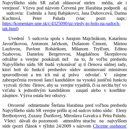
Najvyššieho súdu SR začali ohlasovať nielen média, ale i
verejnosť. Výzvu pod názvom Červená pre Harabina podporili aj
sudcovia: Ľudmila a Juraj Babjakovci, Jana Dubovcová, Darina
Kuchtová, Peter Paluda (viac pozri napr.:
https://komentare.sme.sk/c/4325090/uz-vtedy-to-bolo-na-sudoch-
tak.html
)
Uvedení 5 sudcovia spolu s Jurajom Majchrákom, Katarínou
Javorčíkovou, Antonom Jačekom, Dušanom Čimom, Máriou
Laufovou, Pavlom Rohárikom, Milanom Trylčom, Editou
Szabovou, Danielou Bergerovou, Magdalénou Škorpilovou
odvážne a verejne poukázali tiež na to, že voľbu predsedu
Najvyššieho súdu SR budú vykonávať aj tí členova súdnej rady,
ktorí boli do funkcií predsedov súdov nominovaní ministrom
spravodlivosti a ten ich má aj právo odvolať. V záujme
zabezpečenia rovnosti šancí kandidátov na vysokú justičnú funkciu
vyzvali týchto členov, aby sa verejne vyjadrili, či sa necítia byť vo
vzťahu k jednotlivým kandidátom zaujatí alebo v konflikte
záujmov. Výzva ostala bez odozvy.
Otvorené odmietnutie Štefana Harabina pred voľbou predsedu
Najvyššieho súdu SR verejne prišlo aj od sudcov tohto súdu: Eleny
Berthotyovej, Zuzany Ďurišovej, Miroslava Gavalca a Petra Paludu.
Všetci dávali do pozornosti atmosféru strachu na najvyššom
súde (pozri článok v týždni 24/2009 s názvom
Chceme osobnosť