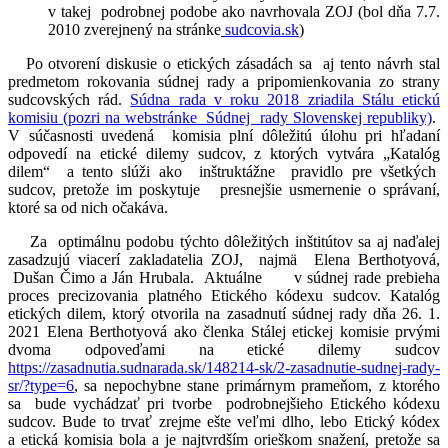
v takej podrobnej podobe ako navrhovala ZOJ (bol dňa 7.7.
2010 zverejnený na stránke
sudcovia.sk
)
Po otvorení diskusie o etických zásadách sa aj tento návrh stal
predmetom rokovania súdnej rady a pripomienkovania zo strany
sudcovských rád.
Súdna rada v roku 2018 zriadila Stálu etickú
komisiu (pozri na webstránke Súdnej rady Slovenskej republiky)
.
V súčasnosti uvedená komisia plní dôležitú úlohu pri hľadaní
odpovedí na etické dilemy sudcov, z ktorých vytvára „Katalóg
dilem“ a tento slúži ako inštruktážne pravidlo pre všetkých
sudcov, pretože im poskytuje presnejšie usmernenie o správaní,
ktoré sa od nich očakáva.
Za optimálnu podobu týchto dôležitých inštitútov sa aj naďalej
zasadzujú viacerí zakladatelia ZOJ, najmä Elena Berthotyová,
Dušan Čimo a Ján Hrubala. Aktuálne v súdnej rade prebieha
proces precizovania platného Etického kódexu sudcov. Katalóg
etických dilem, ktorý otvorila na zasadnutí súdnej rady dňa 26. 1.
2021 Elena Berthotyová ako členka Stálej etickej komisie prvými
dvoma odpoveďami na etické dilemy sudcov
https://zasadnutia.sudnarada.sk/148214-sk/2-zasadnutie-sudnej-rady-
sr/?type=6
, sa nepochybne stane primárnym prameňom, z ktorého
sa bude vychádzať pri tvorbe podrobnejšieho Etického kódexu
sudcov. Bude to trvať zrejme ešte veľmi dlho, lebo Etický kódex
a etická komisia bola a je najtvrdším orieškom snažení, pretože sa