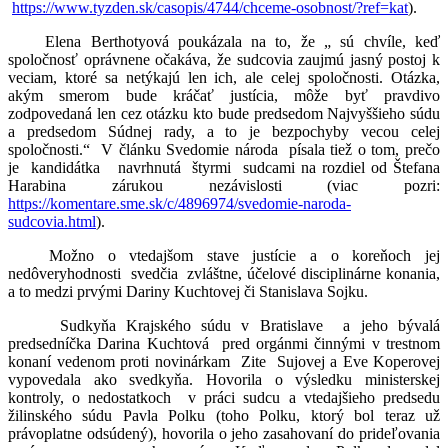
https://www.tyzden.sk/casopis/4744/chceme-osobnost/?ref=kat
).
Elena Berthotyová poukázala na to, že „ sú chvíle, keď
spoločnosť oprávnene očakáva, že sudcovia zaujmú jasný postoj k
veciam, ktoré sa netýkajú len ich, ale celej spoločnosti. Otázka,
akým smerom bude kráčať justícia, môže byť pravdivo
zodpovedaná len cez otázku kto bude predsedom Najvyššieho súdu
a predsedom Súdnej rady, a to je bezpochyby vecou celej
spoločnosti.“ V článku Svedomie národa písala tiež o tom, prečo
je kandidátka navrhnutá štyrmi sudcami na rozdiel od Štefana
Harabina zárukou nezávislosti (viac pozri:
https://komentare.sme.sk/c/4896974/svedomie-naroda-
sudcovia.html
).
Možno o vtedajšom stave justície a o koreňoch jej
nedôveryhodnosti svedčia zvláštne, účelové disciplinárne konania,
a to medzi prvými Dariny Kuchtovej či Stanislava Sojku.
Sudkyňa Krajského súdu v Bratislave a jeho bývalá
predsedníčka Darina Kuchtová pred orgánmi činnými v trestnom
konaní vedenom proti novinárkam Zite Sujovej a Eve Koperovej
vypovedala ako svedkyňa. Hovorila o výsledku ministerskej
kontroly, o nedostatkoch v práci sudcu a vtedajšieho predsedu
žilinského súdu Pavla Polku (toho Polku, ktorý bol teraz už
právoplatne odsúdený), hovorila o jeho zasahovaní do prideľovania