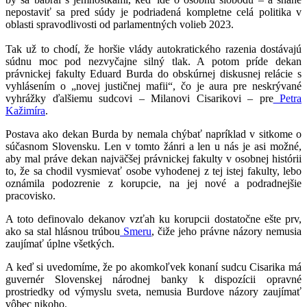
nepostaviť sa pred súdy je podriadená kompletne celá politika v
oblasti spravodlivosti od parlamentných volieb 2023.
Tak už to chodí, že horšie vlády autokratického razenia dostávajú
súdnu moc pod nezvyčajne silný tlak. A potom príde dekan
právnickej fakulty Eduard Burda do obskúrnej diskusnej relácie s
vyhlásením o „novej justičnej mafii“, čo je aura pre neskrývané
vyhrážky ďalšiemu sudcovi – Milanovi Cisarikovi – pre
Petra
Kažimíra
.
Postava ako dekan Burda by nemala chýbať napríklad v sitkome o
súčasnom Slovensku. Len v tomto žánri a len u nás je asi možné,
aby mal práve dekan najväčšej právnickej fakulty v osobnej histórii
to, že sa chodil vysmievať osobe vyhodenej z tej istej fakulty, lebo
oznámila podozrenie z korupcie, na jej nové a podradnejšie
pracovisko.
A toto definovalo dekanov vzťah ku korupcii dostatočne ešte prv,
ako sa stal hlásnou trúbou
Smeru
, čiže jeho právne názory nemusia
zaujímať úplne všetkých.
A keď si uvedomíme, že po akomkoľvek konaní sudcu Cisarika má
guvernér Slovenskej národnej banky k dispozícii opravné
prostriedky od výmyslu sveta, nemusia Burdove názory zaujímať
vôbec nikoho.