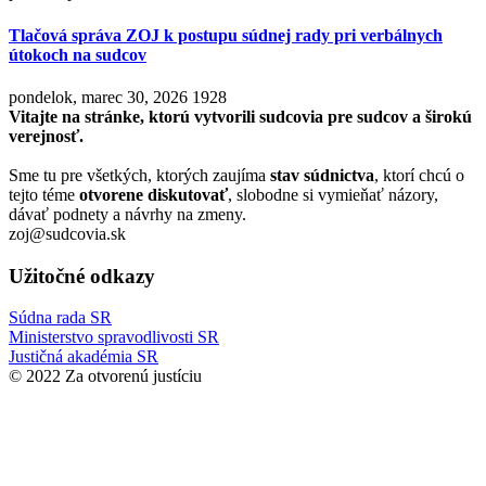
Tlačová správa ZOJ k postupu súdnej rady pri verbálnych
útokoch na sudcov
pondelok, marec 30, 2026
1928
Vitajte na stránke, ktorú vytvorili sudcovia pre sudcov a širokú
verejnosť.
Sme tu pre všetkých, ktorých zaujíma
stav súdnictva
, ktorí chcú o
tejto téme
otvorene diskutovať
, slobodne si vymieňať názory,
dávať podnety a návrhy na zmeny.
zoj@sudcovia.sk
Užitočné odkazy
Súdna rada SR
Ministerstvo spravodlivosti SR
Justičná akadémia SR
© 2022 Za otvorenú justíciu