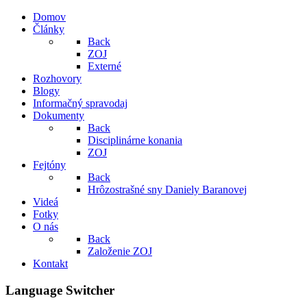
Domov
Články
Back
ZOJ
Externé
Rozhovory
Blogy
Informačný spravodaj
Dokumenty
Back
Disciplinárne konania
ZOJ
Fejtóny
Back
Hrôzostrašné sny Daniely Baranovej
Videá
Fotky
O nás
Back
Založenie ZOJ
Kontakt
Language Switcher