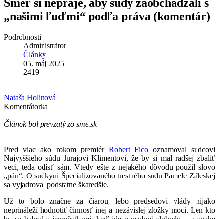
Smer si nepraje, aby súdy zaobchádzali s
„našimi ľuďmi“ podľa práva (komentár)
Podrobnosti
Administrátor
Články
05. máj 2025
2419
Nataša Holinová
Komentátorka
Článok bol prevzatý zo sme.sk
Pred viac ako rokom premiér
Robert Fico
oznamoval sudcovi
Najvyššieho súdu Jurajovi Klimentovi, že by si mal radšej zbaliť
veci, teda odísť sám. Vtedy ešte z nejakého dôvodu použil slovo
„pán“. O sudkyni Špecializovaného trestného súdu Pamele Záleskej
sa vyjadroval podstatne škaredšie.
Už to bolo značne za čiarou, lebo predsedovi vlády nijako
neprináleží hodnotiť činnosť inej a nezávislej zložky moci. Len kto
by sa babral s jemnôstkami, keď ide o osobnú slobodu – a snahe