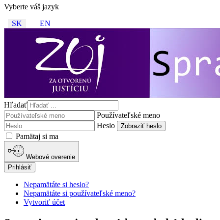
Vyberte váš jazyk
SK
EN
Hľadať
Používateľské meno
Heslo
Zobraziť heslo
Pamätaj si ma
Webové overenie
Prihlásiť
Nepamätáte si heslo?
Nepamätáte si používateľské meno?
Vytvoriť účet