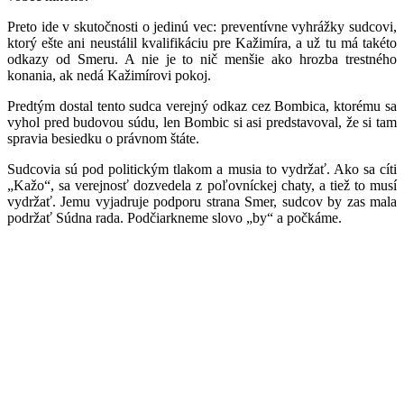
Preto ide v skutočnosti o jedinú vec: preventívne vyhrážky sudcovi,
ktorý ešte ani neustálil kvalifikáciu pre Kažimíra, a už tu má takéto
odkazy od Smeru. A nie je to nič menšie ako hrozba trestného
konania, ak nedá Kažimírovi pokoj.
Predtým dostal tento sudca verejný odkaz cez Bombica, ktorému sa
vyhol pred budovou súdu, len Bombic si asi predstavoval, že si tam
spravia besiedku o právnom štáte.
Sudcovia sú pod politickým tlakom a musia to vydržať. Ako sa cíti
„Kažo“, sa verejnosť dozvedela z poľovníckej chaty, a tiež to musí
vydržať. Jemu vyjadruje podporu strana Smer, sudcov by zas mala
podržať Súdna rada. Podčiarkneme slovo „by“ a počkáme.