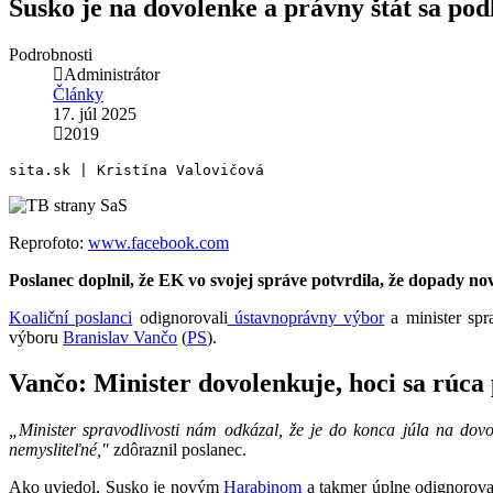
Susko je na dovolenke a právny štát sa p
Podrobnosti
Administrátor
Články
17. júl 2025
2019
sita.sk | Kristína Valovičová
Reprofoto:
www.facebook.com
Poslanec doplnil, že EK vo svojej správe potvrdila, že dopady no
Koaliční poslanci
odignorovali
ústavnoprávny výbor
a minister spr
výboru
Branislav Vančo
(
PS
).
Vančo: Minister dovolenkuje, hoci sa rúca 
„Minister spravodlivosti nám odkázal, že je do konca júla na dovo
nemysliteľné,"
zdôraznil poslanec.
Ako uviedol, Susko je novým
Harabinom
a takmer úplne odignorov