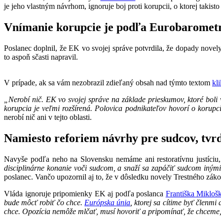
je jeho vlastným návrhom, ignoruje boj proti korupcii, o ktorej takist
Vnímanie korupcie je podľa Eurobaromet
Poslanec doplnil, že EK vo svojej správe potvrdila, že dopady novely 
to aspoň sčasti napravil.
V prípade, ak sa vám nezobrazil zdieľaný obsah nad týmto textom
kl
„Nerobí nič. EK vo svojej správe na základe prieskumov, ktoré boli
korupcia je veľmi rozšírená. Polovica podnikateľov hovorí o korupc
nerobí nič ani v tejto oblasti.
Namiesto reforiem návrhy pre sudcov, tvr
Navyše podľa neho na Slovensku nemáme ani restoratívnu justíciu, 
disciplinárne konanie voči sudcom, a snaží sa zapáčiť sudcom inými
poslanec. Vančo upozornil aj to, že v dôsledku novely Trestného zákona
Vláda ignoruje pripomienky EK aj podľa poslanca
Františka Mikloš
bude môcť robiť čo chce.
Európska únia
, ktorej sa cítime byť členmi
chce. Opozícia nemôže mlčať, musí hovoriť a pripomínať, že chceme,