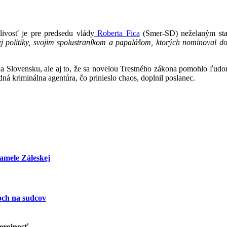
livosť je pre predsedu vlády
Roberta Fica
(Smer-SD) neželaným stav
 politiky, svojim spolustraníkom a papalášom, ktorých nominoval do 
 Slovensku, ale aj to, že sa novelou Trestného zákona pomohlo ľudom
dná kriminálna agentúra, čo prinieslo chaos, doplnil poslanec.
amele Záleskej
och na sudcov
erejnosť.