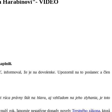
vom Harabinovi"- VIDEO
aplnili.
ť, informoval, že je na dovolenke. Upozornil na to poslanec a člen
i rúca právny štát na hlavu, aj vzhľadom na jeho zlyhania, je toto
lynulý rok. Ignoruje negatívne dopady novely
Trestného zákona
, ktorá