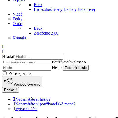
Back
Hrôzostrašné sny Daniely Baranovej
Videá
Fotky
O nás
Back
Založenie ZOJ
Kontakt
Hľadať
Používateľské meno
Heslo
Zobraziť heslo
Pamätaj si ma
Webové overenie
Prihlásiť
Nepamätáte si heslo?
Nepamätáte si používateľské meno?
Vytvoriť účet