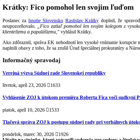
Krátky: Fico pomohol len svojim ľuďom
Poslanec za
hnutie Slovensko
Rastislav Krátky
doplnil, že spravod
neupozorňovalo.
„Fico zatiaľ pomohol len svojim kolegom z vysokej
klientelizmu a papalášizmu,"
vyhlásil Krátky.
Ako zdôraznil, správa EK nehodnotí len vysoké vnímanie korupcie na
naplnili obavy z toho, že sa zrušil Úrad špeciálnej prokuratúry a Náro
Informačný spravodaj
Verejná výzva Súdnej rade Slovenskej republiky
štvrtok, apríl 23, 2026
1633
Vyhlásenie ZOJ k útokom premiéra Roberta Fica voči sudkyni P
piatok, apríl 10, 2026
1533
Tlačová správa ZOJ k postupu súdnej rady pri verbálnych útok
pondelok, marec 30, 2026
1926
Vitajte na stránke, ktorú vytvorili sudcovia pre sudcov a širokú v