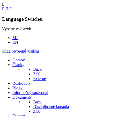
Language Switcher
Vyberte váš jazyk
SK
EN
Domov
Články
Back
ZOJ
Externé
Rozhovory
Blogy
Informačný spravodaj
Dokumenty
Back
Disciplinárne konania
ZOJ
Fejtóny