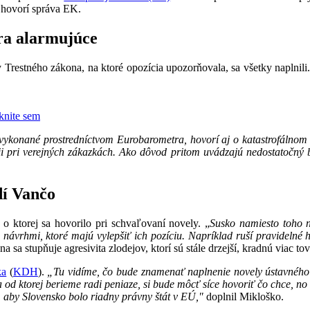
o hovorí správa EK.
ra alarmujúce
Trestného zákona, na ktoré opozícia upozorňovala, sa všetky naplnili. 
iknite sem
 vykonané prostredníctvom Eurobarometra, hovorí aj o katastrofálnom 
ii pri verejných zákazkách. Ako dôvod pritom uvádzajú nedostatočný bo
dí Vančo
o ktorej sa hovorilo pri schvaľovaní novely. „
Susko namiesto toho n
 návrhmi, ktoré majú vylepšiť ich pozíciu. Napríklad ruší pravidelné
 sa stupňuje agresivita zlodejov, ktorí sú stále drzejší, kradnú viac tov
ka
(
KDH
).
„Tu vidíme, čo bude znamenať naplnenie novely ústavného z
 a od ktorej berieme radi peniaze, si bude môcť síce hovoriť čo chce, n
 aby Slovensko bolo riadny právny štát v EÚ,"
doplnil Mikloško.