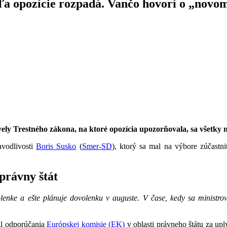
odľa opozície rozpadá. Vančo hovorí o „no
vely Trestného zákona, na ktoré opozícia upozorňovala, sa všetky n
avodlivosti
Boris Susko
(
Smer-SD
), ktorý sa mal na výbore zúčastni
právny štát
lenke a ešte plánuje dovolenku v auguste. V čase, kedy sa ministrov
al odporúčania
Európskej komisie (EK)
v oblasti právneho štátu za up