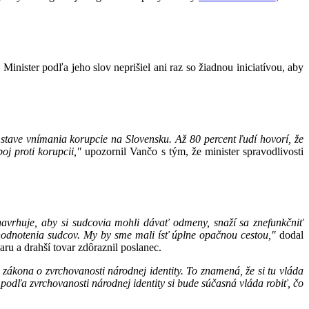
Minister podľa jeho slov neprišiel ani raz so žiadnou iniciatívou, aby
stave vnímania korupcie na Slovensku. Až 80 percent ľudí hovorí, že
j proti korupcii,"
upozornil Vančo s tým, že minister spravodlivosti
avrhuje, aby si sudcovia mohli dávať odmeny, snaží sa znefunkčniť
 hodnotenia sudcov. My by sme mali ísť úplne opačnou cestou,"
dodal
aru a drahší tovar zdôraznil poslanec.
ákona o zvrchovanosti národnej identity. To znamená, že si tu vláda
o podľa zvrchovanosti národnej identity si bude súčasná vláda robiť, čo