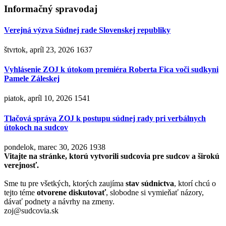
Informačný spravodaj
Verejná výzva Súdnej rade Slovenskej republiky
štvrtok, apríl 23, 2026
1637
Vyhlásenie ZOJ k útokom premiéra Roberta Fica voči sudkyni
Pamele Záleskej
piatok, apríl 10, 2026
1541
Tlačová správa ZOJ k postupu súdnej rady pri verbálnych
útokoch na sudcov
pondelok, marec 30, 2026
1938
Vitajte na stránke, ktorú vytvorili sudcovia pre sudcov a širokú
verejnosť.
Sme tu pre všetkých, ktorých zaujíma
stav súdnictva
, ktorí chcú o
tejto téme
otvorene diskutovať
, slobodne si vymieňať názory,
dávať podnety a návrhy na zmeny.
zoj@sudcovia.sk