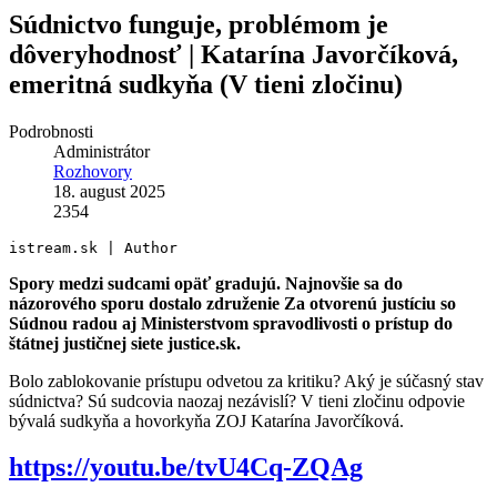
Súdnictvo funguje, problémom je
dôveryhodnosť | Katarína Javorčíková,
emeritná sudkyňa (V tieni zločinu)
Podrobnosti
Administrátor
Rozhovory
18. august 2025
2354
istream.sk | Author
Spory medzi sudcami opäť gradujú. Najnovšie sa do
názorového sporu dostalo združenie Za otvorenú justíciu so
Súdnou radou aj Ministerstvom spravodlivosti o prístup do
štátnej justičnej siete justice.sk.
Bolo zablokovanie prístupu odvetou za kritiku? Aký je súčasný stav
súdnictva? Sú sudcovia naozaj nezávislí? V tieni zločinu odpovie
bývalá sudkyňa a hovorkyňa ZOJ Katarína Javorčíková.
https://youtu.be/tvU4Cq-ZQAg