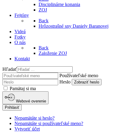
Disciplinárne konania
ZOJ
Fejtóny
Back
Hrôzostrašné sny Daniely Baranovej
Videá
Fotky
O nás
Back
Založenie ZOJ
Kontakt
Hľadať
Používateľské meno
Heslo
Zobraziť heslo
Pamätaj si ma
Webové overenie
Prihlásiť
Nepamätáte si heslo?
Nepamätáte si používateľské meno?
Vytvoriť účet