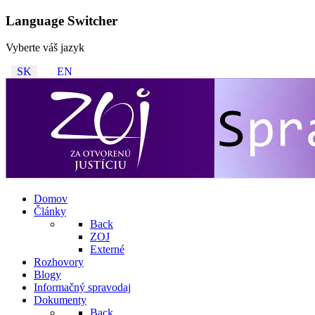
Language Switcher
Vyberte váš jazyk
SK
EN
Domov
Články
Back
ZOJ
Externé
Rozhovory
Blogy
Informačný spravodaj
Dokumenty
Back