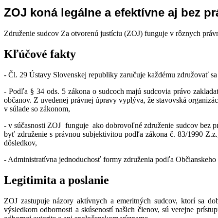
ZOJ koná legálne a efektívne aj bez pr
Združenie sudcov Za otvorenú justíciu (ZOJ) funguje v rôznych práv
Kľúčové fakty
- Čl. 29 Ústavy Slovenskej republiky zaručuje každému združovať sa 
- Podľa § 34 ods. 5 zákona o sudcoch majú sudcovia právo zakladať
občanov. Z uvedenej právnej úpravy vyplýva, že stavovská organizá
v súlade so zákonom,
- v súčasnosti ZOJ funguje ako dobrovoľné združenie sudcov bez prá
byť združenie s právnou subjektivitou podľa zákona č. 83/1990 Z.z.
dôsledkov,
- Administratívna jednoduchosť formy združenia podľa Občianskeho 
Legitimita a poslanie
ZOJ zastupuje názory aktívnych a emeritných sudcov, ktorí sa do
výsledkom odbornosti a skúseností našich členov, sú verejne príst