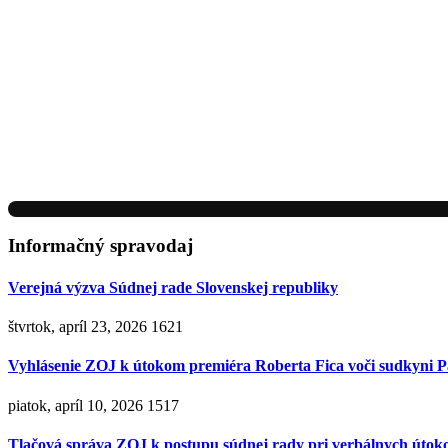
Informačný spravodaj
Verejná výzva Súdnej rade Slovenskej republiky
štvrtok, apríl 23, 2026
1621
Vyhlásenie ZOJ k útokom premiéra Roberta Fica voči sudkyni P
piatok, apríl 10, 2026
1517
Tlačová správa ZOJ k postupu súdnej rady pri verbálnych útok