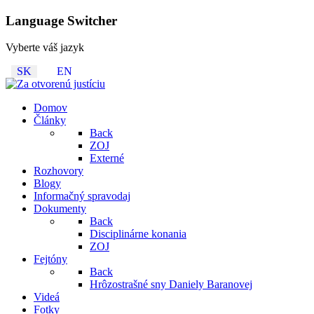
Language Switcher
Vyberte váš jazyk
SK
EN
Domov
Články
Back
ZOJ
Externé
Rozhovory
Blogy
Informačný spravodaj
Dokumenty
Back
Disciplinárne konania
ZOJ
Fejtóny
Back
Hrôzostrašné sny Daniely Baranovej
Videá
Fotky