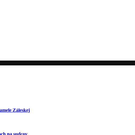
amele Záleskej
och na sudcov