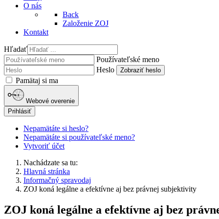
O nás
Back
Založenie ZOJ
Kontakt
Hľadať
Používateľské meno
Heslo
Zobraziť heslo
Pamätaj si ma
Webové overenie
Prihlásiť
Nepamätáte si heslo?
Nepamätáte si používateľské meno?
Vytvoriť účet
Nachádzate sa tu:
Hlavná stránka
Informačný spravodaj
ZOJ koná legálne a efektívne aj bez právnej subjektivity
ZOJ koná legálne a efektívne aj bez právne