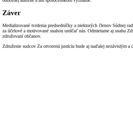
odbornej autorite a ani spoločenskom význame.
Záver
Medializované tvrdenia predsedníčky a niektorých členov Súdnej rad
za účelové a motivované snahou umlčať nás. Odmietame aj snahu Zdr
združovaní občanov.
Združenie sudcov Za otvorenú justíciu bude aj naďalej nezávislým a 