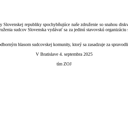
y Slovenskej republiky spochybňujúce naše združenie so snahou diskv
uženia sudcov Slovenska vydávať sa za jedinú stavovskú organizáciu 
odborným hlasom sudcovskej komunity, ktorý sa zasadzuje za spravodli
V Bratislave 4. septembra 2025
tím ZOJ