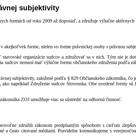
ávnej subjektivity
nych formách od roku 2009 až doposiaľ, a združuje výlučne aktívnych 
v akejkoľvek forme, nielen vo forme právnickej osoby s právnou subje
 stavovské organizácie sudcov a združovať sa v nich. Tým nie je do
cia sudcov nemusí mať výlučne formu občianskeho združenia podľa zák
vnej subjektivity, založené podľa § 829 Občianskeho zákonníka, čo j
, ako napríklad Združenie sudcov Slovenska. Obe uvedené formy sú leg
zákonníka ZOJ umožňuje viac sa sústrediť na odbornú činnosť.
brovoľne združili zákonom predpísaným spôsobom s cieľom zlepšova
upné a často citované médiami. Pravidelne komunikujeme s verejnosťo