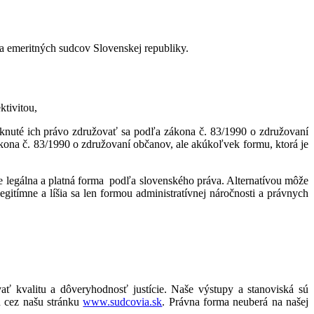
a emeritných sudcov Slovenskej republiky.
ktivitou,
tknuté ich právo združovať sa podľa zákona č. 83/1990 o združovaní
ona č. 83/1990 o združovaní občanov, ale akúkoľvek formu, ktorá je
e legálna a platná forma podľa slovenského práva. Alternatívou môže
itímne a líšia sa len formou administratívnej náročnosti a právnych
ť kvalitu a dôveryhodnosť justície. Naše výstupy a stanoviská sú
u cez našu stránku
www.sudcovia.sk
. Právna forma neuberá na našej