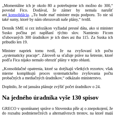
„Momentálne ich je okolo 80 a potrebujeme ich možno do 300,“
povedal Fico. Dodával, že zámer by nemala narušiť
ani
konsolidácia
. „Tu bude mať minister moju podporu. To nie sú
také sumy, ktoré by nám ohrozovali naše plány,“ tvrdil.
Denník SME si cez infozákon vyžiadal presné dáta, ako si minister
Susko počína pri napĺňaní týchto slov. Namiesto Ficom
sľubovaných 300 úradníkov je ich dnes asi iba 115. Za Suska ich
pribudlo len 19.
Minister napriek tomu tvrdí, že na zvyšovaní ich počtu
„systematicky pracuje“. Zároveň sa sťažuje práve na šetrenie, ktoré
podľa Fica nijako nemalo ohroziť plány v tejto oblasti.
„Konsolidačné opatrenia, ktoré sa dotýkajú všetkých rezortov, však
mierne komplikujú proces systematického zvyšovania počtu
probačných a mediačných úradníkov,“ odkázalo ministerstvo.
Doplnilo, že od januára plánuje zvýšiť počet úradníkov o 24.
Na jedného úradníka vyše 130 spisov
GRECO v spomínanej správe o Slovensku píše aj o znepokojení, že
do rozsahu podmienečných a alternatívnych trestov, na ktoré majú