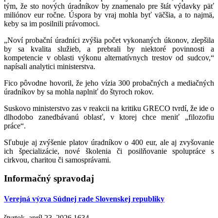
tým, že sto nových úradníkov by znamenalo pre štát výdavky päť
miliónov eur ročne. Úspora by vraj mohla byť väčšia, a to najmä,
keby sa im posilnili právomoci.
„Noví probační úradníci zvýšia počet vykonaných úkonov, zlepšila
by sa kvalita služieb, a prebrali by niektoré povinnosti a
kompetencie v oblasti výkonu alternatívnych trestov od sudcov,“
napísali analytici ministerstva.
Fico pôvodne hovoril, že jeho vízia 300 probačných a mediačných
úradníkov by sa mohla naplniť do štyroch rokov.
Suskovo ministerstvo zas v reakcii na kritiku GRECO tvrdí, že ide o
dlhodobo zanedbávanú oblasť, v ktorej chce meniť „filozofiu
práce“.
Sľubuje aj zvýšenie platov úradníkov o 400 eur, ale aj zvyšovanie
ich špecializácie, nové školenia či posilňovanie spolupráce s
cirkvou, charitou či samosprávami.
Informačný spravodaj
Verejná výzva Súdnej rade Slovenskej republiky
štvrtok, apríl 23, 2026
1634