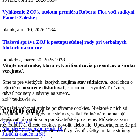
Vyhlásenie ZOJ k útokom premiéra Roberta Fica voči sudkyni
Pamele Záleskej
piatok, apríl 10, 2026
1534
Tlačová správa ZOJ k postupu súdnej rady pri verbálnych
útokoch na sudcov
pondelok, marec 30, 2026
1928
Vitajte na stránke, ktorú vytvorili sudcovia pre sudcov a širokú
verejnosť.
Sme tu pre všetkých, ktorých zaujíma
stav súdnictva
, ktorí chcú o
tejto téme
otvorene diskutovať
, slobodne si vymieňať názory,
dávať podnety a návrhy na zmeny.
zoj@sudcovia.sk
Na našej webovej stránke používame cookies. Niektoré z nich sú
Užitočné odkazy
nevyhnutné pre fungovanie stránky, zatiaľ čo iné nám pomáhajú
zlepšovať túto stránku a používateľské prostredie. Môžete sa sami
Súdna rada SR
rozhodnúť, či chcete cookies povoliť alebo nie. Upozorňujeme, že pri
Ministerstvo spravodlivosti SR
odmietnutí možno nebudete môcť využívať všetky funkcie stránky.
Justičná akadémia SR