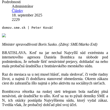
Podrobnosti
Administrátor
Články
18. september 2025
2229
domov.sme.sk | Peter Kováč
Minister spravodlivosti Boris Susko. (Zdroj: SME/Marko Erd)
BRATISLAVA. Keď na jar nechal Najvyšší súd extrémistu a
internetového agresora Daniela Bombica na slobode pod
podmienkou, že nebude šíriť nenávistné prejavy, dohliadať na neho
mala probačná úradníčka z bratislavského mestského súdu.
Raz do mesiaca sa u nej musel hlásiť, mala sledovať, či vedie riadny
život, a najmä či dodržiava stanovené obmedzenia. Okrem zákazu
ciest do zahraničia išlo najmä o jeho aktivitu na sociálnych sieťach.
Bombicova rétorika na ruskej sieti telegram bola naďalej plná
nenávisti, ale úradníčke to ušlo. Keď sa na to pýtali denníky SME a
N, ich otázky postúpila Najvyššiemu súdu, ktorý vydal zákaz.
Tvrdila však, že probačný dohľad plní svoj účel.