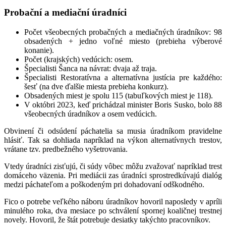
Probační a mediační úradníci
Počet všeobecných probačných a mediačných úradníkov: 98
obsadených + jedno voľné miesto (prebieha výberové
konanie).
Počet (krajských) vedúcich: osem.
Špecialisti Šanca na návrat: dvaja až traja.
Špecialisti Restoratívna a alternatívna justícia pre každého:
šesť (na dve ďalšie miesta prebieha konkurz).
Obsadených miest je spolu 115 (tabuľkových miest je 118).
V októbri 2023, keď prichádzal minister Boris Susko, bolo 88
všeobecných úradníkov a osem vedúcich.
Obvinení či odsúdení páchatelia sa musia úradníkom pravidelne
hlásiť. Tak sa dohliada napríklad na výkon alternatívnych trestov,
vrátane tzv. predbežného vyšetrovania.
Vtedy úradníci zisťujú, či súdy vôbec môžu zvažovať napríklad trest
domáceho väzenia. Pri mediácii zas úradníci sprostredkúvajú dialóg
medzi páchateľom a poškodeným pri dohadovaní odškodného.
Fico o potrebe veľkého náboru úradníkov hovoril naposledy v apríli
minulého roka, dva mesiace po schválení spornej koaličnej trestnej
novely. Hovoril, že štát potrebuje desiatky takýchto pracovníkov.