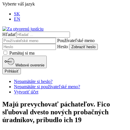
Vyberte váš jazyk
SK
EN
Hľadať
Používateľské meno
Heslo
Zobraziť heslo
Pamätaj si ma
Webové overenie
Prihlásiť
Nepamätáte si heslo?
Nepamätáte si používateľské meno?
Vytvoriť účet
Majú prevychovať páchateľov. Fico
sľuboval dvesto nových probačných
úradníkov, pribudlo ich 19