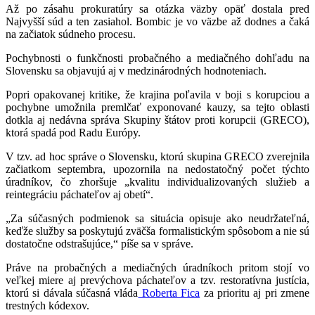
Až po zásahu prokuratúry sa otázka väzby opäť dostala pred
Najvyšší súd a ten zasiahol. Bombic je vo väzbe až dodnes a čaká
na začiatok súdneho procesu.
Pochybnosti o funkčnosti probačného a mediačného dohľadu na
Slovensku sa objavujú aj v medzinárodných hodnoteniach.
Popri opakovanej kritike, že krajina poľavila v boji s korupciou a
pochybne umožnila premlčať exponované kauzy, sa tejto oblasti
dotkla aj nedávna správa Skupiny štátov proti korupcii (GRECO),
ktorá spadá pod Radu Európy.
V tzv. ad hoc správe o Slovensku, ktorú skupina GRECO zverejnila
začiatkom septembra, upozornila na nedostatočný počet týchto
úradníkov, čo zhoršuje „kvalitu individualizovaných služieb a
reintegráciu páchateľov aj obetí“.
„Za súčasných podmienok sa situácia opisuje ako neudržateľná,
keďže služby sa poskytujú zväčša formalistickým spôsobom a nie sú
dostatočne odstrašujúce,“ píše sa v správe.
Práve na probačných a mediačných úradníkoch pritom stojí vo
veľkej miere aj prevýchova páchateľov a tzv. restoratívna justícia,
ktorú si dávala súčasná vláda
Roberta Fica
za prioritu aj pri zmene
trestných kódexov.