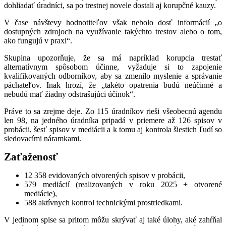
dohliadať úradníci, sa po trestnej novele dostali aj korupčné kauzy.
V čase návštevy hodnotiteľov však nebolo dosť informácií „o
dostupných zdrojoch na využívanie takýchto trestov alebo o tom,
ako fungujú v praxi“.
Skupina upozorňuje, že sa má napríklad korupcia trestať
alternatívnym spôsobom účinne, vyžaduje si to zapojenie
kvalifikovaných odborníkov, aby sa zmenilo myslenie a správanie
páchateľov. Inak hrozí, že „takéto opatrenia budú neúčinné a
nebudú mať žiadny odstrašujúci účinok“.
Práve to sa zrejme deje. Zo 115 úradníkov rieši všeobecnú agendu
len 98, na jedného úradníka pripadá v priemere až 126 spisov v
probácii, šesť spisov v mediácii a k tomu aj kontrola šiestich ľudí so
sledovacími náramkami.
Zaťaženosť
12 358 evidovaných otvorených spisov v probácii,
579 mediácií (realizovaných v roku 2025 + otvorené
mediácie),
588 aktívnych kontrol technickými prostriedkami.
V jedinom spise sa pritom môžu skrývať aj také úlohy, aké zahŕňal