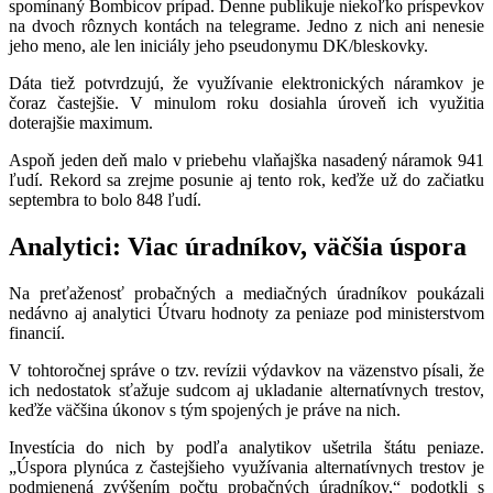
spomínaný Bombicov prípad. Denne publikuje niekoľko príspevkov
na dvoch rôznych kontách na telegrame. Jedno z nich ani nenesie
jeho meno, ale len iniciály jeho pseudonymu DK/bleskovky.
Dáta tiež potvrdzujú, že využívanie elektronických náramkov je
čoraz častejšie. V minulom roku dosiahla úroveň ich využitia
doterajšie maximum.
Aspoň jeden deň malo v priebehu vlaňajška nasadený náramok 941
ľudí. Rekord sa zrejme posunie aj tento rok, keďže už do začiatku
septembra to bolo 848 ľudí.
Analytici: Viac úradníkov, väčšia úspora
Na preťaženosť probačných a mediačných úradníkov poukázali
nedávno aj analytici Útvaru hodnoty za peniaze pod ministerstvom
financií.
V tohtoročnej správe o tzv. revízii výdavkov na väzenstvo písali, že
ich nedostatok sťažuje sudcom aj ukladanie alternatívnych trestov,
keďže väčšina úkonov s tým spojených je práve na nich.
Investícia do nich by podľa analytikov ušetrila štátu peniaze.
„Úspora plynúca z častejšieho využívania alternatívnych trestov je
podmienená zvýšením počtu probačných úradníkov,“ podotkli s