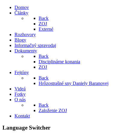
Domov
Články
Back
ZOJ
Externé
Rozhovory
Blogy
Informačný spravodaj
Dokumenty
Back
Disciplinárne konania
ZOJ
Fejtóny
Back
Hrôzostrašné sny Daniely Baranovej
Videá
Fotky
O nás
Back
Založenie ZOJ
Kontakt
Language Switcher