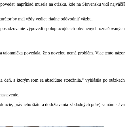
povedať napríklad musela na otázku, kde na Slovensku vidí najväčší
okurátor by mal vždy vedieť riadne odôvodniť väzbu.
 posudzovanie výpovedí spolupracujúcich obvinených označovaných
a tajomníčka povedala, že s novelou nemá problém. Viac tento názor
 deň, s ktorým som sa absolútne stotožnila," vyhlásila po otázkach
nastavenie.
kracie, právneho štátu a dodržiavania základných práv) sa nám stáva