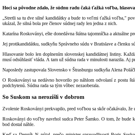
Hoci sa pôvodne zdalo, že súdnu radu čaká ťažká voľba, hlasov
„Stretli sa tu dve silné kandidátky a bude to veľmi ťažká voľba," 
ukázal, že silná bola pre členov súdnej rady len jedna z nich.
Katarína Roskoványi, ešte donedávna štátna tajomníčka a aktuálne pro
Jej protikandidátku, sudkyňu
Správneho súdu v Bratislave a členku sú
Hlasovanie bolo len doplnením slovenskej kandidátnej listiny. Kaž
musí odsúhlasiť vláda. A tam už súdna rada v minulosti narazila. Aj 
Naposledy zastupovala Slovensko v Štrasburgu sudkyňa Alena Poláč
O Roskoványi sa nedávno hovorilo po náhlom odvolaní z postu štát
podchytenú. Súdna rada sa tým vôbec nezaoberala.
So Suskom sa nerozišli v dobrom
Zvolenie Roskoványi prekvapilo, pred voľbou sa skôr očakávalo, že 
Roskoványi do voľby navrhol sudca Peter Šamko. O tom, že bude kand
bod dostal náhle.
Keď sa Denník N pýtal, prečo minister spravodlivosti Boris Susk