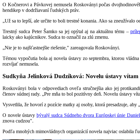
O Kočnerovi a Pávkovej nemusela Roskoványi počas dvojhodinového v
hendikep v dodržiavaní ľudských práv.
„Už sa to lepší, ale určite to boli trestné konania. Ako sa zneužíva
Trestný sudca Peter Šamko sa jej opýtal aj na aktuálnu tému –
príl
laicky ako kajúcnikov. Sudca to označil za zlú zmenu.
„Nie je to najšťastnejšie riešenie," zareagovala Roskoványi.
Témou vypočutia bola aj novela ústavy zo septembra, ktorou vládna
rozvíjať nemusela.
Sudkyňa Jelinková Dudzíková: Novelu ústavy vítam
Roskoványi bola v odpovediach oveľa stručnejšia ako jej protikand
členov súdnej rady. „Pre mňa to bol pozitívny deň. Novelu ústavy vít
Vysvetlila, že hovorí z pozície matky aj osoby, ktorá presadzuje, aby
O novele ústavy
bývalý sudca Súdneho dvora Európskej únie Danie
znova cudzou".
Podľa mnohých mimovládnych organizácií novela najviac oslabila ľu