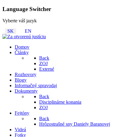
Language Switcher
Vyberte váš jazyk
SK
EN
Domov
Články
Back
ZOJ
Externé
Rozhovory
Blogy
Informačný spravodaj
Dokumenty
Back
Disciplinárne konania
ZOJ
Fejtóny
Back
Hrôzostrašné sny Daniely Baranovej
Videá
Fotky