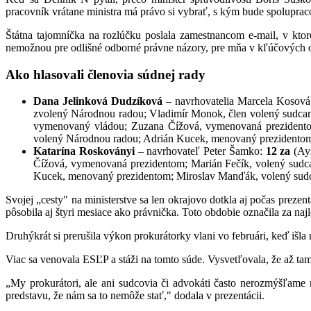
pracovník vrátane ministra má právo si vybrať, s kým bude spoluprac
Štátna tajomníčka na rozlúčku poslala zamestnancom e-mail, v ktoro
nemožnou pre odlišné odborné právne názory, pre mňa v kľúčových ob
Ako hlasovali členovia súdnej rady
Dana Jelinková Dudzíková
– navrhovatelia Marcela Kosov
zvolený Národnou radou; Vladimír Monok, člen volený sudca
vymenovaný vládou; Zuzana Čížová, vymenovaná prezidentom
volený Národnou radou; Adrián Kucek, menovaný prezidentom;
Katarína Roskoványi
– navrhovateľ Peter Šamko:
12 za
(Ay
Čížová, vymenovaná prezidentom; Marián Fečík, volený sudc
Kucek, menovaný prezidentom; Miroslav Manďák, volený sudc
Svojej „cesty" na ministerstve sa len okrajovo dotkla aj počas prezen
pôsobila aj štyri mesiace ako právnička. Toto obdobie označila za naj
Druhýkrát si prerušila výkon prokurátorky vlani vo februári, keď išl
Viac sa venovala ESĽP a stáži na tomto súde. Vysvetľovala, že až tam
„My prokurátori, ale ani sudcovia či advokáti často nerozmýšľame
predstavu, že nám sa to nemôže stať," dodala v prezentácii.