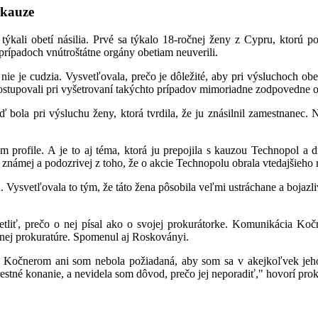
 kauze
ýkali obetí násilia. Prvé sa týkalo 18-ročnej ženy z Cypru, ktorú po
prípadoch vnútroštátne orgány obetiam neuverili.
nie je cudzia. Vysvetľovala, prečo je dôležité, aby pri výsluchoch obe
postupovali pri vyšetrovaní takýchto prípadov mimoriadne zodpovedne od
bola pri výsluchu ženy, ktorá tvrdila, že ju znásilnil zamestnanec. 
m profile. A je to aj téma, ktorá ju prepojila s kauzou Technopo
námej a podozrivej z toho, že o akcie Technopolu obrala vtedajšieho m
 Vysvetľovala to tým, že táto žena pôsobila veľmi ustráchane a bojazl
iť, prečo o nej písal ako o svojej prokurátorke. Komunikácia Kočne
nej prokuratúre. Spomenul aj Roskoványi.
m Kočnerom ani som nebola požiadaná, aby som sa v akejkoľvek jeho
estné konanie, a nevidela som dôvod, prečo jej neporadiť," hovorí pro