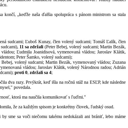
ácu.
 sa končí, „keďže naša ďalšia spolupráca s pánom ministrom sa stala
lená sudcami; Ľuboš Kunay, člen volený sudcami; Tomáš Ľalík, člen
á sudcami),
11 sa
zdržali
(Peter Bebej, volený sudcami; Martin Bezák,
ádou; Ľudmila Joanidisová, vymenovaná vládou; Jaroslav Klátik,
dentom; Peter Šamko, volený sudcami);
er Bebej, volený sudcami; Martin Bezák, vymenovaný vládou; Zuzana
ymenovaná vládou; Jaroslav Klátik, volený Národnou radou; Adrián
udcami);
proti 0
,
zdržali sa 4
;
očila dva razy. Prvýkrát, keď išla na ročnú stáž na ESĽP, kde následne
zmysel," povedala.
úsenosť, ktorá ma naučila komunikovať s ľuďmi."
vedomila, že za každým spisom je konkrétny človek, ľudský osud.
si by sme sa voči niečomu takému nedokázali ani brániť, lebo máme