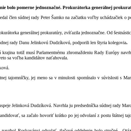
anie bolo pomerne jednoznačné. Prokurátorka generálnej prokurat
povedal člen súdnej rady Peter Šamko na začiatku voľby uchádzačiek o
kurátorka generálnej prokuratúry, zvíťazila jednoznačne. Od šestnástic
dnej rady Danu Jelinkovú Dudzíkovú, podporili len štyria kolegovia
.
dá krajina totiž musí Parlamentnému zhromaždeniu Rady Európy navrh
preto sa voľba kandidátov naťahovala.
ková.
nej tajomníčky, jej meno sa v minulosti spomínalo v súvislosti s 
uspeje Jelinková Dudzíková. Navrhla ju predsedníčka súdnej rady Marc
idovať, sa začalo hovoriť krátko po jej odvolaní z postu štátnej ta
o navrhol Roskoványi odvolať, tlačové oddelenie bolo stručné. „Ot