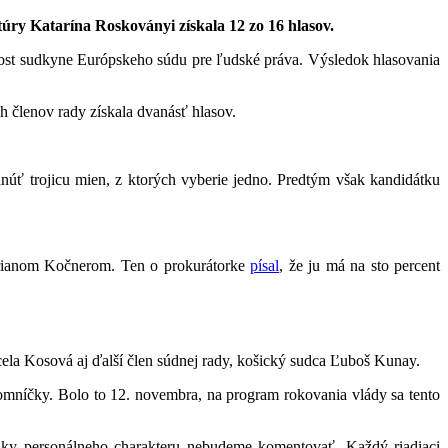
úry Katarína Roskoványi získala 12 zo 16 hlasov.
 post sudkyne Európskeho súdu pre ľudské práva. Výsledok hlasovania
h členov rady získala dvanásť hlasov.
núť trojicu mien, z ktorých vyberie jedno. Predtým však kandidátku
Marianom Kočnerom. Ten o prokurátorke
písal
, že ju má na sto percent
ela Kosová aj ďalší člen súdnej rady, košický sudca Ľuboš Kunay.
jomníčky. Bolo to 12. novembra, na program rokovania vlády sa tento
ázky personálneho charakteru nebudeme komentovať. Každý riadiaci