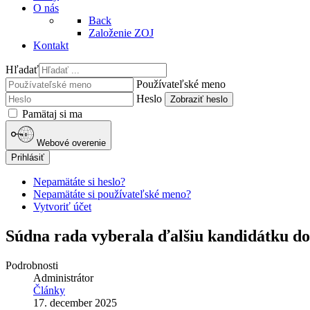
O nás
Back
Založenie ZOJ
Kontakt
Hľadať
Používateľské meno
Heslo
Zobraziť heslo
Pamätaj si ma
Webové overenie
Prihlásiť
Nepamätáte si heslo?
Nepamätáte si používateľské meno?
Vytvoriť účet
Súdna rada vyberala ďalšiu kandidátku do
Podrobnosti
Administrátor
Články
17. december 2025