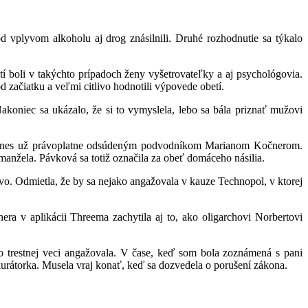
d vplyvom alkoholu aj drog znásilnili. Druhé rozhodnutie sa týkalo
tí boli v takýchto prípadoch ženy vyšetrovateľky a aj psychológovia.
 začiatku a veľmi citlivo hodnotili výpovede obetí.
Nakoniec sa ukázalo, že si to vymyslela, lebo sa bála priznať mužovi
l a dnes už právoplatne odsúdeným podvodníkom Marianom Kočnerom.
anžela. Pávková sa totiž označila za obeť domáceho násilia.
ivo. Odmietla, že by sa nejako angažovala v kauze Technopol, v ktorej
ra v aplikácii Threema zachytila aj to, ako oligarchovi Norbertovi
 trestnej veci angažovala. V čase, keď som bola zoznámená s pani
kurátorka. Musela vraj konať, keď sa dozvedela o porušení zákona.