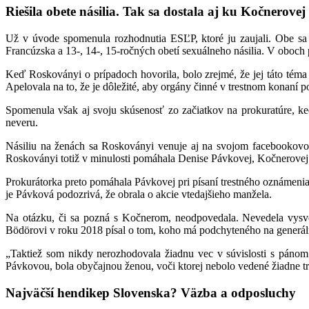
Riešila obete násilia. Tak sa dostala aj ku Kočnerovej
Už v úvode spomenula rozhodnutia ESĽP, ktoré ju zaujali. Obe sa t
Francúzska a 13-, 14-, 15-ročných obetí sexuálneho násilia. V oboch 
Keď Roskoványi o prípadoch hovorila, bolo zrejmé, že jej táto téma 
Apelovala na to, že je dôležité, aby orgány činné v trestnom konaní 
Spomenula však aj svoju skúsenosť zo začiatkov na prokuratúre, keď 
neveru.
Násiliu na ženách sa Roskoványi venuje aj na svojom facebookovo
Roskoványi totiž v minulosti pomáhala Denise Pávkovej, Kočnerovej z
Prokurátorka preto pomáhala Pávkovej pri písaní trestného oznámenia.
je Pávková podozrivá, že obrala o akcie vtedajšieho manžela.
Na otázku, či sa pozná s Kočnerom, neodpovedala. Nevedela vysvetl
Bödörovi v roku 2018 písal o tom, koho má podchyteného na generál
„Taktiež som nikdy nerozhodovala žiadnu vec v súvislosti s páno
Pávkovou, bola obyčajnou ženou, voči ktorej nebolo vedené žiadne tr
Najväčší hendikep Slovenska? Väzba a odposluchy