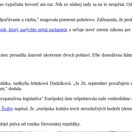
ypočutia hovoriť ani raz. Nik zo súdnej rady sa na to nespýtal. Od
lo odpočúvanie a väzba," reagovala pomerne pohotovo. Zdôraznila, že pr
epok, ktorý narýchlo prijal parlament
a určuje nové znenie zákona pre
 moc presadila ústavné ukotvenie dvoch pohlaví. Ešte donedávna štátn
idátka, sudkyňa Jelinková Dudzíková. „Ja 26. september považujem za
am," dodala.
 „expanzívna legislatíva" Európskej únie rešpektovala naše vnútroštátne 
l Šváby
napísal, že „európska kultúra troch nerozlučných hodnôt (demo
dské práva od vzniku Slovenskej republiky.