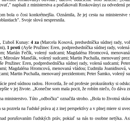
ovať," napísali z ministerstva a poďakovali Roskoványi za odvedenú pr
m bola o čosi konkrétnejšia. Oznámila, že jej cesta na ministerstve
lastiach". Svoje slová nespresnila.
á, Ľuboš Kunay:
4
za
(Marcela Kosová, predsedníčka súdnej rady, vo
mi),
1 proti
(Ayše Pružinec Eren, podpredsedníčka súdnej rady, volen
; Marián Fečík, volený sudcami; Magdaléna Hromcová, menovaná vl
 Miroslav Manďák, volený sudcami; Martin Puchalla, menovaný prezi
še Pružinec Eren, podpredsedníčka súdnej rady, volená sudcami; Pet
ami; Magdaléna Hromcová, menovaná vládou; Ľudmila Joanidisová, v
ami; Martin Puchalla, menovaný prezidentom; Peter Šamko, volený s
tácie pred súdnou radou. Hovorila, že od profesie prokurátorky si odsk
lepšie v jej živote. „Konečne som mala pocit, že robím niečo, čo dáva 
a na ministerstvo. Túto „odbočku" označila stroho. „Bola to životná sk
 sa pozrela na ľudské práva aj z inej perspektívy a v plnej miere si u
 nad porušovaním ľudských práv, pokiaľ sa nás to osobne netýka. A