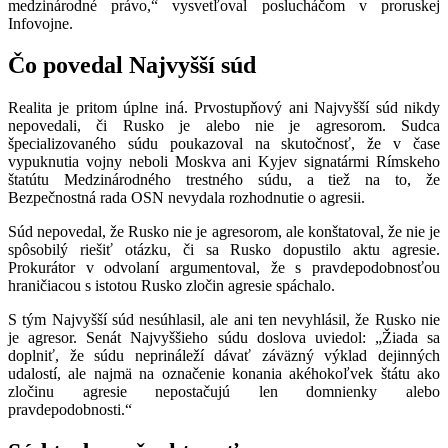
medzinárodné právo,“ vysvetľoval poslucháčom v proruskej
Infovojne.
Čo povedal Najvyšší súd
Realita je pritom úplne iná. Prvostupňový ani Najvyšší súd nikdy
nepovedali, či Rusko je alebo nie je agresorom. Sudca
špecializovaného súdu poukazoval na skutočnosť, že v čase
vypuknutia vojny neboli Moskva ani Kyjev signatármi Rímskeho
štatútu Medzinárodného trestného súdu, a tiež na to, že
Bezpečnostná rada OSN nevydala rozhodnutie o agresii.
Súd nepovedal, že Rusko nie je agresorom, ale konštatoval, že nie je
spôsobilý riešiť otázku, či sa Rusko dopustilo aktu agresie.
Prokurátor v odvolaní argumentoval, že s pravdepodobnosťou
hraničiacou s istotou Rusko zločin agresie spáchalo.
S tým Najvyšší súd nesúhlasil, ale ani ten nevyhlásil, že Rusko nie
je agresor. Senát Najvyššieho súdu doslova uviedol: „Žiada sa
doplniť, že súdu neprináleží dávať záväzný výklad dejinných
udalostí, ale najmä na označenie konania akéhokoľvek štátu ako
zločinu agresie nepostačujú len domnienky alebo
pravdepodobnosti.“