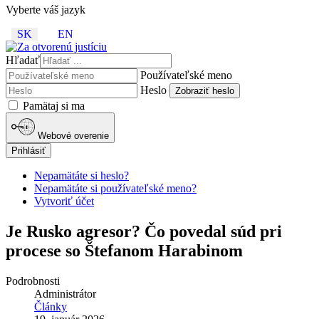
Vyberte váš jazyk
SK
EN
Hľadať
Používateľské meno
Heslo
Zobraziť heslo
Pamätaj si ma
Webové overenie
Prihlásiť
Nepamätáte si heslo?
Nepamätáte si používateľské meno?
Vytvoriť účet
Je Rusko agresor? Čo povedal súd pri
procese so Štefanom Harabinom
Podrobnosti
Administrátor
Články