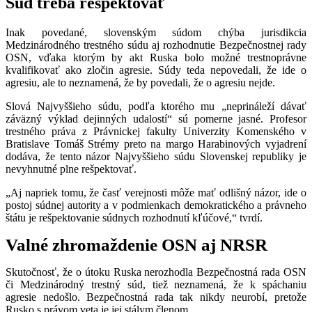
Súd treba rešpektovať
Inak povedané, slovenským súdom chýba jurisdikcia
Medzinárodného trestného súdu aj rozhodnutie Bezpečnostnej rady
OSN, vďaka ktorým by akt Ruska bolo možné trestnoprávne
kvalifikovať ako zločin agresie. Súdy teda nepovedali, že ide o
agresiu, ale to neznamená, že by povedali, že o agresiu nejde.
Slová Najvyššieho súdu, podľa ktorého mu „neprináleží dávať
záväzný výklad dejinných udalostí“ sú pomerne jasné. Profesor
trestného práva z Právnickej fakulty Univerzity Komenského v
Bratislave Tomáš Strémy preto na margo Harabinových vyjadrení
dodáva, že tento názor Najvyššieho súdu Slovenskej republiky je
nevyhnutné plne rešpektovať.
„Aj napriek tomu, že časť verejnosti môže mať odlišný názor, ide o
postoj súdnej autority a v podmienkach demokratického a právneho
štátu je rešpektovanie súdnych rozhodnutí kľúčové,“ tvrdí.
Valné zhromaždenie OSN aj NRSR
Skutočnosť, že o útoku Ruska nerozhodla Bezpečnostná rada OSN
či Medzinárodný trestný súd, tiež neznamená, že k spáchaniu
agresie nedošlo. Bezpečnostná rada tak nikdy neurobí, pretože
Rusko s právom veta je jej stálym členom.