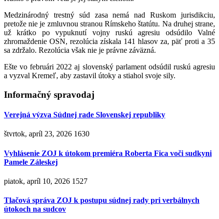
Medzinárodný trestný súd zasa nemá nad Ruskom jurisdikciu,
pretože nie je zmluvnou stranou Rímskeho štatútu. Na druhej strane,
už krátko po vypuknutí vojny ruskú agresiu odsúdilo Valné
zhromaždenie OSN, rezolúcia získala 141 hlasov za, päť proti a 35
sa zdržalo. Rezolúcia však nie je právne záväzná.
Ešte vo februári 2022 aj slovenský parlament odsúdil ruskú agresiu
a vyzval Kremeľ, aby zastavil útoky a stiahol svoje sily.
Informačný spravodaj
Verejná výzva Súdnej rade Slovenskej republiky
štvrtok, apríl 23, 2026
1630
Vyhlásenie ZOJ k útokom premiéra Roberta Fica voči sudkyni
Pamele Záleskej
piatok, apríl 10, 2026
1527
Tlačová správa ZOJ k postupu súdnej rady pri verbálnych
útokoch na sudcov