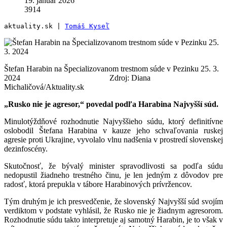
19. január 2026
3914
aktuality.sk | 
Tomáš Kyseľ
Štefan Harabin na Špecializovanom trestnom súde v Pezinku 25. 3.
2024
Zdroj: Diana
Michaličová/Aktuality.sk
„Rusko nie je agresor,“ povedal podľa Harabina Najvyšší súd.
Minulotýždňové rozhodnutie Najvyššieho súdu, ktorý definitívne
oslobodil Štefana Harabina v kauze jeho schvaľovania ruskej
agresie proti Ukrajine, vyvolalo vlnu nadšenia v prostredí slovenskej
dezinfoscény.
Skutočnosť, že bývalý minister spravodlivosti sa podľa súdu
nedopustil žiadneho trestného činu, je len jedným z dôvodov pre
radosť, ktorá prepukla v tábore Harabinových prívržencov.
Tým druhým je ich presvedčenie, že slovenský Najvyšší súd svojím
verdiktom v podstate vyhlásil, že Rusko nie je žiadnym agresorom.
Rozhodnutie súdu takto interpretuje aj samotný Harabin, je to však v