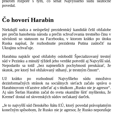
príkrom rozpore s tým, čo senát Najvyššieho súdu skutočne
povedal.
Čo hovorí Harabin
Niekdajší sudca a neúspešný prezidentský kandidát čelil obžalobe
pre prečin hanobenia národa a prečin schvaľovania trestného činu v
súvislosti so statusom na Facebooku, v ktorom krátko po útoku
Ruska napísal, že rozhodnutie prezidenta Putina zaútočiť na
Ukrajinu schvaľuje.
Harabina najskôr spod obžaloby oslobodil Špecializovaný trestný
súd v Pezinku a minulý týždeň jeho verdikt potvrdil aj Najvyšší súd.
Nepodarilo sa totiž „bez najmenších pochybností preukázať, že
skutok, pre ktorý bol obžalovaný stíhaný, je trestným činom“.
Už krátko po rozhodnutí Najvyššieho súdu množstvo
dezinformačných stránok na sociálnych sieťach začalo správu o
Harabinovom víťazstve zdieľať aj s titulkom „Rusko nie je agresor“.
Aj sám Štefan Harabin začal do sveta okamžite šíriť myšlienku, že
Kremeľ dostal od slovenských súdov nečakaný darček.
„Je to najvyšší súd členského štátu EÚ, ktorý povedal právoplatným
konečným spôsobom, že Rusko nie je agresor, že Rusko neporušuje