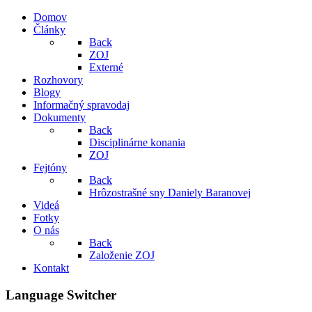
Domov
Články
Back
ZOJ
Externé
Rozhovory
Blogy
Informačný spravodaj
Dokumenty
Back
Disciplinárne konania
ZOJ
Fejtóny
Back
Hrôzostrašné sny Daniely Baranovej
Videá
Fotky
O nás
Back
Založenie ZOJ
Kontakt
Language Switcher