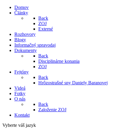
Domov
Články
Back
ZOJ
Externé
Rozhovory
Blogy
Informačný spravodaj
Dokumenty
Back
Disciplinárne konania
ZOJ
Fejtóny
Back
Hrôzostrašné sny Daniely Baranovej
Videá
Fotky
O nás
Back
Založenie ZOJ
Kontakt
Vyberte váš jazyk