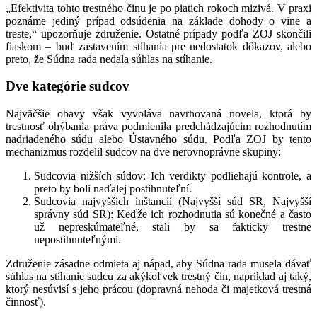
„Efektivita tohto trestného činu je po piatich rokoch mizivá. V praxi
poznáme jediný prípad odsúdenia na základe dohody o vine a
treste,“ upozorňuje združenie. Ostatné prípady podľa ZOJ skončili
fiaskom – buď zastavením stíhania pre nedostatok dôkazov, alebo
preto, že Súdna rada nedala súhlas na stíhanie.
Dve kategórie sudcov
Najväčšie obavy však vyvoláva navrhovaná novela, ktorá by
trestnosť ohýbania práva podmienila predchádzajúcim rozhodnutím
nadriadeného súdu alebo Ústavného súdu. Podľa ZOJ by tento
mechanizmus rozdelil sudcov na dve nerovnoprávne skupiny:
Sudcovia nižších súdov:
Ich verdikty podliehajú kontrole, a
preto by boli naďalej postihnuteľní.
Sudcovia najvyšších inštancií (Najvyšší súd SR, Najvyšší
správny súd SR):
Keďže ich rozhodnutia sú konečné a často
už nepreskúmateľné, stali by sa fakticky trestne
nepostihnuteľnými.
Združenie zásadne odmieta aj nápad, aby Súdna rada musela dávať
súhlas na stíhanie sudcu za akýkoľvek trestný čin, napríklad aj taký,
ktorý nesúvisí s jeho prácou (dopravná nehoda či majetková trestná
činnosť).