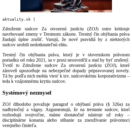
aktuality.sk |
Združenie sudcov Za otvorenú justíciu (ZOJ) ostro kritizuje
navrhované zmeny v Trestnom zákone. Trestný čin ohýbania práva
žiadajú úplne zrušiť. Varujú, že nové pravidlá by z niektorých
sudcov urobili nedotknuteľnú elitu.
Trestný čin ohýbania práva, ktorý je v slovenskom právnom
poriadku od roku 2021, sa v praxi neosvedčil a mal by byť zrušený.
Tvrdí to Združenie sudcov Za otvorenú justíciu (ZOJ), ktoré
zároveň upozorňuje na nebezpečné dopady pripravovanej novely.
Tá by podľa nich mohla viesť k tzv. sudcovskému korporativizmu –
teda k vzájomnému krytiu sudcov.
Systémový nezmysel
ZOJ dlhodobo považuje paragraf o ohýbaní práva (§ 326a) za
nadbytočný a vágny. Argumentujú, že na trestanie sudcov, ktorí
rozhodujú svojvoľne, máme dostatočné nástroje už roky –
disciplinárne konania alebo stíhanie za zneužívanie právomoci
verejného činiteľa.