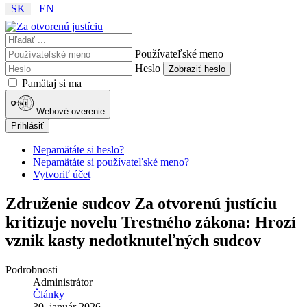
SK
EN
Používateľské meno
Heslo
Zobraziť heslo
Pamätaj si ma
Webové overenie
Prihlásiť
Nepamätáte si heslo?
Nepamätáte si používateľské meno?
Vytvoriť účet
Združenie sudcov Za otvorenú justíciu
kritizuje novelu Trestného zákona: Hrozí
vznik kasty nedotknuteľných sudcov
Podrobnosti
Administrátor
Články
30. január 2026