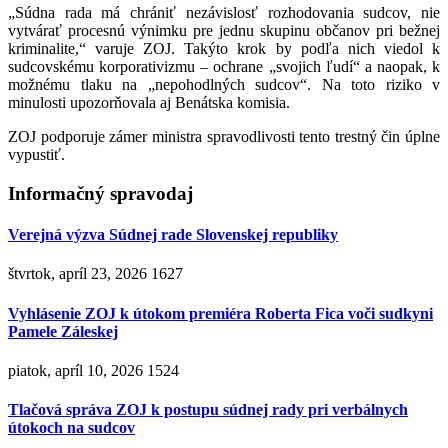
„Súdna rada má chrániť nezávislosť rozhodovania sudcov, nie
vytvárať procesnú výnimku pre jednu skupinu občanov pri bežnej
kriminalite,“ varuje ZOJ. Takýto krok by podľa nich viedol k
sudcovskému korporativizmu – ochrane „svojich ľudí“ a naopak, k
možnému tlaku na „nepohodlných sudcov“. Na toto riziko v
minulosti upozorňovala aj Benátska komisia.
ZOJ podporuje zámer ministra spravodlivosti tento trestný čin úplne
vypustiť.
Informačný spravodaj
Verejná výzva Súdnej rade Slovenskej republiky
štvrtok, apríl 23, 2026
1627
Vyhlásenie ZOJ k útokom premiéra Roberta Fica voči sudkyni
Pamele Záleskej
piatok, apríl 10, 2026
1524
Tlačová správa ZOJ k postupu súdnej rady pri verbálnych
útokoch na sudcov