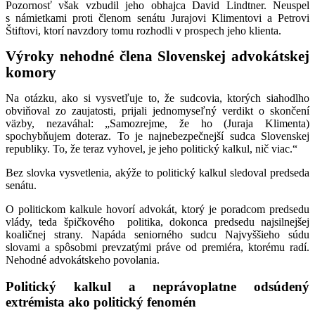
Pozornosť však vzbudil jeho obhajca David Lindtner. Neuspel
s námietkami proti členom senátu Jurajovi Klimentovi a Petrovi
Štiftovi, ktorí navzdory tomu rozhodli v prospech jeho klienta.
Výroky nehodné člena Slovenskej advokátskej
komory
Na otázku, ako si vysvetľuje to, že sudcovia, ktorých siahodlho
obviňoval zo zaujatosti, prijali jednomyseľný verdikt o skončení
väzby, nezaváhal: „Samozrejme, že ho (Juraja Klimenta)
spochybňujem doteraz. To je najnebezpečnejší sudca Slovenskej
republiky. To, že teraz vyhovel, je jeho politický kalkul, nič viac.“
Bez slovka vysvetlenia, akýže to politický kalkul sledoval predseda
senátu.
O politickom kalkule hovorí advokát, ktorý je poradcom predsedu
vlády, teda špičkového politika, dokonca predsedu najsilnejšej
koaličnej strany. Napáda seniorného sudcu Najvyššieho súdu
slovami a spôsobmi prevzatými práve od premiéra, ktorému radí.
Nehodné advokátskeho povolania.
Politický kalkul a neprávoplatne odsúdený
extrémista ako politický fenomén