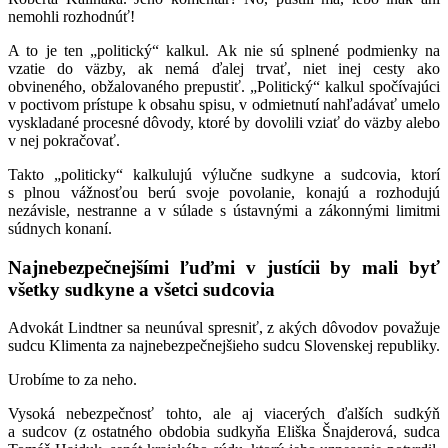
nemohli rozhodnúť!
A to je ten „politický“ kalkul.
Ak nie sú splnené podmienky na
vzatie do väzby, ak nemá ďalej trvať, niet inej cesty ako
obvineného, obžalovaného prepustiť. „Politický“ kalkul spočívajúci
v poctivom prístupe k obsahu spisu, v odmietnutí nahľadávať umelo
vyskladané procesné dôvody, ktoré by dovolili vziať do väzby alebo
v nej pokračovať.
Takto „politicky“ kalkulujú výlučne sudkyne a sudcovia, ktorí
s plnou vážnosťou berú svoje povolanie, konajú a rozhodujú
nezávisle, nestranne a v súlade s ústavnými a zákonnými limitmi
súdnych konaní.
Najnebezpečnejšími ľuďmi v justícii by mali byť
všetky sudkyne a všetci sudcovia
Advokát Lindtner sa neunúval spresniť, z akých dôvodov považuje
sudcu Klimenta za najnebezpečnejšieho sudcu Slovenskej republiky.
Urobíme to za neho.
Vysoká nebezpečnosť tohto, ale aj viacerých ďalších sudkýň
a sudcov (z ostatného obdobia sudkyňa Eliška Šnajderová, sudca