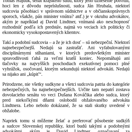
Tomáš Hajduk, senát krajského súdu, ktorý jeho uznesenie potvrdil,
hoci len z dôvodu nepríslušnosti, sudca Ján Hrubala, niektorí
sudcovia pôsobiaci v správnom súdnictve a v občianskoprávnych
sporoch, všakže, pán minister vnútra? atď.) je v okruhu advokátov,
akým je napríklad aj David Lindtner, vnímaná ako neschopnosť
rozhodnúť podľa ich predstáv, najmä vo veciach ich politicky či
ekonomicky vysokopostavených klientov.
Takí a podobní sudcovia – a že je ich dosť – sú nebezpeční. Niektorí
najnebezpečnejší. Nedajú sa zastrašiť. Ani vyfabulovanými
disciplinárnymi stíhaniami, v ktorých predovšetkým minister
spravodlivosti ťahá za veľmi kratší koniec. Nepomáhajú ani
tlačovky na najvyšších poschodiach exekutívnej pomoci plné
vyhrážok, osočovaní, ktorým sekundujú niektorí advokáti. Nedajú
sa nijako ani „kúpiť“.
Prirodzene, nie všetky sudkyne a všetci sudcovia patria do kategórie
nebezpečných, ba najnebezpečnejších. Určite tam nepatrí zostava
dovolacieho senátu vo veci Dušana Kováčika alebo sudca, ktorý
pred niekoľkými dňami oslobodil obžalovaného advokáta
Lindtnera. Lebo nebolo dokázané, že sa stali skutky uvedené v
obžalobe.
Napriek tomu si môžeme želať a preferovať pôsobenie sudkýň
a sudcov Slovenskej republiky, ktorí budú takými a podobnými
advokátmi, akým je David Lindtner, označovaní za