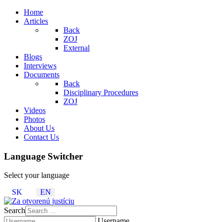
Home
Articles
Back
ZOJ
External
Blogs
Interviews
Documents
Back
Disciplinary Procedures
ZOJ
Videos
Photos
About Us
Contact Us
Language Switcher
Select your language
SK
EN
Search
Username