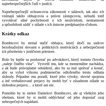
najnebezpečnejších ľudí v justícii.
Najnebezpečnejší ochrancovia zákonnosti v talároch, tak ako ich
vnímajú takíto obhajcovia a právni zástupcovia, nebudú totiž
vyvolávať silné pochybnosti o ich nezávislosti, nestrannosti
a spôsobilosti súdiť v súlade s ich ústavne predpísaným sľubom.
Krátky odkaz
Bombicovi by nemal stačiť obhajca, ktorý útočí na sudcov
bezobsažnými slovami o politických motiváciách a nebezpečnosti
ich pôsobenia v justičnom priestore.
Bolo by lepšie sa poobzerať po advokátovi, ktorý tomuto človeku
„naleje čistého vína“. Vysvetlí mu, kde sa momentálne nachádza,
a ak bude právoplatne odsúdený, ako by sa mal správať a konať,
aby sa vyhol výkonu podmienečne odloženého trestu odňatia
slobody. Prípadne mu poradí, ktoré jeho výroky, slovné spojenia
a iné verbalizované prejavy by mohli byť v zásadnom súlade so
slobodou prejavu… a ktoré ani nie.
Pomohlo by to nielen Danielovi Bombicovi, ale aj všetkým jeho
obetiam, ktoré by si mohli oddýchnuť od jeho doposiaľ ozaj
nebezpečných napádaní.