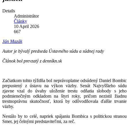
Details
Administrátor
Články
10 April 2026
667
Ján Mazák
Autor je bývalý predseda Ústavného súdu a súdnej rady
Článok bol prevzatý z denníkn.sk
Začiatkom tohto týždňa bol neprávoplatne odsúdený Daniel Bombic
prepustený z ústavu na výkon väzby. Senát Najvyššieho súdu
zjavne vzal do úvahy uloženie trestu odňatia slobody s jeho
podmienečným odkladom na štyri roky, pričom nezistil žiadnu
trestnoprávnu skutočnosť, ktorá by odôvodňovala ďalšie trvanie
väzby.
Nestálo by to celé, napriek spájaniu Bombica s politickou stranou
Smer, jej čelnými predstaviteľmi, za reč.