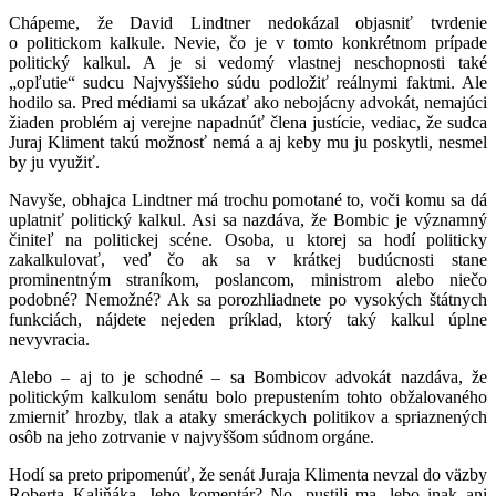
Chápeme, že David Lindtner nedokázal objasniť tvrdenie
o politickom kalkule. Nevie, čo je v tomto konkrétnom prípade
politický kalkul. A je si vedomý vlastnej neschopnosti také
„opľutie“ sudcu Najvyššieho súdu podložiť reálnymi faktmi. Ale
hodilo sa. Pred médiami sa ukázať ako nebojácny advokát, nemajúci
žiaden problém aj verejne napadnúť člena justície, vediac, že sudca
Juraj Kliment takú možnosť nemá a aj keby mu ju poskytli, nesmel
by ju využiť.
Navyše, obhajca Lindtner má trochu pomotané to, voči komu sa dá
uplatniť politický kalkul. Asi sa nazdáva, že Bombic je významný
činiteľ na politickej scéne. Osoba, u ktorej sa hodí politicky
zakalkulovať, veď čo ak sa v krátkej budúcnosti stane
prominentným straníkom, poslancom, ministrom alebo niečo
podobné? Nemožné? Ak sa porozhliadnete po vysokých štátnych
funkciách, nájdete nejeden príklad, ktorý taký kalkul úplne
nevyvracia.
Alebo – aj to je schodné – sa Bombicov advokát nazdáva, že
politickým kalkulom senátu bolo prepustením tohto obžalovaného
zmierniť hrozby, tlak a ataky smeráckych politikov a spriaznených
osôb na jeho zotrvanie v najvyššom súdnom orgáne.
Hodí sa preto pripomenúť, že senát Juraja Klimenta nevzal do väzby
Roberta Kaliňáka. Jeho komentár? No, pustili ma, lebo inak ani