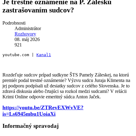
Je trestné oznámenie na P. Záleskú
zastrašovaním sudcov?
Podrobnosti
Administrátor
Rozhovory
08. máj 2026
921
youtube.com | 
Kanal1
Rozdeľuje sudcov prípad sudkyne ŠTS Pamely Záleskej, na ktorú
premiér podal trestné oznámenie? Výzvu sudcu Juraja Klimenta na
jej podporu podpísali už desiatky sudcov z celého Slovenska. Je to
zdravá diskusia alebo črtajúci sa rozkol medzi sudcami? ‎V relácii
Krimi Online odpovie emeritný súdca Anton Jaček.
https://youtu.be/ZTRevEXWvVE?
is=Ls6945mbu1UoiaXi
Informačný spravodaj