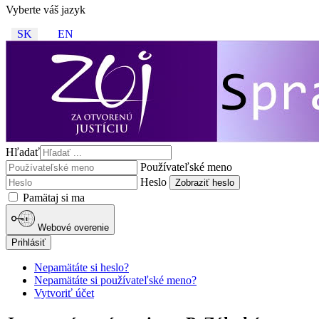
Vyberte váš jazyk
SK
EN
Hľadať
Používateľské meno
Heslo
Zobraziť heslo
Pamätaj si ma
Webové overenie
Prihlásiť
Nepamätáte si heslo?
Nepamätáte si používateľské meno?
Vytvoriť účet