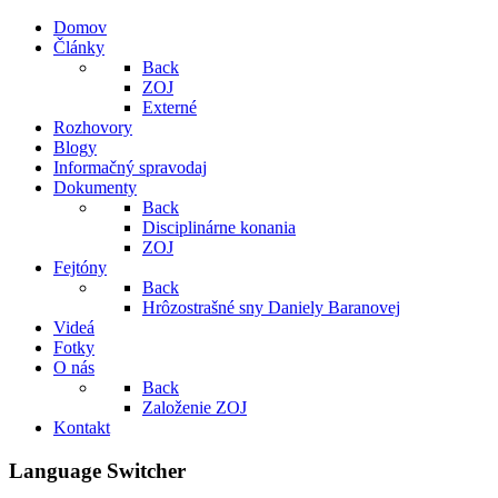
Domov
Články
Back
ZOJ
Externé
Rozhovory
Blogy
Informačný spravodaj
Dokumenty
Back
Disciplinárne konania
ZOJ
Fejtóny
Back
Hrôzostrašné sny Daniely Baranovej
Videá
Fotky
O nás
Back
Založenie ZOJ
Kontakt
Language Switcher