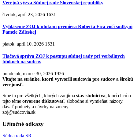
Verejná výzva Súdnej rade Slovenskej republiky
štvrtok, apríl 23, 2026
1631
Vyhlásenie ZOJ k útokom premiéra Roberta Fica voči sudkyni
Pamele Záleskej
piatok, apríl 10, 2026
1531
Tlačová správa ZOJ k postupu súdnej rady pri verbálnych
útokoch na sudcov
pondelok, marec 30, 2026
1926
Vitajte na stránke, ktorú vytvorili sudcovia pre sudcov a širokú
verejnosť.
Sme tu pre všetkých, ktorých zaujíma
stav súdnictva
, ktorí chcú o
tejto téme
otvorene diskutovať
, slobodne si vymieňať názory,
dávať podnety a návrhy na zmeny.
zoj@sudcovia.sk
Užitočné odkazy
Súdna rada SR