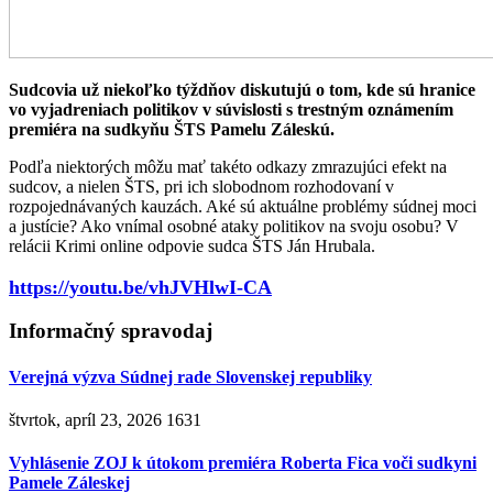
Sudcovia už niekoľko týždňov diskutujú o tom, kde sú hranice
vo vyjadreniach politikov v súvislosti s trestným oznámením
premiéra na sudkyňu ŠTS Pamelu Záleskú.
Podľa niektorých môžu mať takéto odkazy zmrazujúci efekt na
sudcov, a nielen ŠTS, pri ich slobodnom rozhodovaní v
rozpojednávaných kauzách. Aké sú aktuálne problémy súdnej moci
a justície? Ako vnímal osobné ataky politikov na svoju osobu? V
relácii Krimi online odpovie sudca ŠTS Ján Hrubala.
https://youtu.be/vhJVHlwI-CA
Informačný spravodaj
Verejná výzva Súdnej rade Slovenskej republiky
štvrtok, apríl 23, 2026
1631
Vyhlásenie ZOJ k útokom premiéra Roberta Fica voči sudkyni
Pamele Záleskej