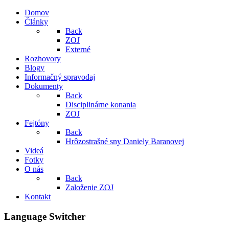
Domov
Články
Back
ZOJ
Externé
Rozhovory
Blogy
Informačný spravodaj
Dokumenty
Back
Disciplinárne konania
ZOJ
Fejtóny
Back
Hrôzostrašné sny Daniely Baranovej
Videá
Fotky
O nás
Back
Založenie ZOJ
Kontakt
Language Switcher