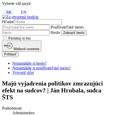
Vyberte váš jazyk
SK
EN
Hľadať
Používateľské meno
Heslo
Zobraziť heslo
Pamätaj si ma
Webové overenie
Prihlásiť
Nepamätáte si heslo?
Nepamätáte si používateľské meno?
Vytvoriť účet
Majú vyjadrenia politikov zmrazujúci
efekt na sudcov? | Ján Hrubala, sudca
ŠTS
Podrobnosti
Administrátor