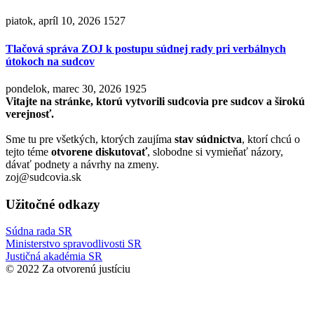
piatok, apríl 10, 2026
1527
Tlačová správa ZOJ k postupu súdnej rady pri verbálnych
útokoch na sudcov
pondelok, marec 30, 2026
1925
Vitajte na stránke, ktorú vytvorili sudcovia pre sudcov a širokú
verejnosť.
Sme tu pre všetkých, ktorých zaujíma
stav súdnictva
, ktorí chcú o
tejto téme
otvorene diskutovať
, slobodne si vymieňať názory,
dávať podnety a návrhy na zmeny.
zoj@sudcovia.sk
Užitočné odkazy
Súdna rada SR
Ministerstvo spravodlivosti SR
Justičná akadémia SR
© 2022 Za otvorenú justíciu