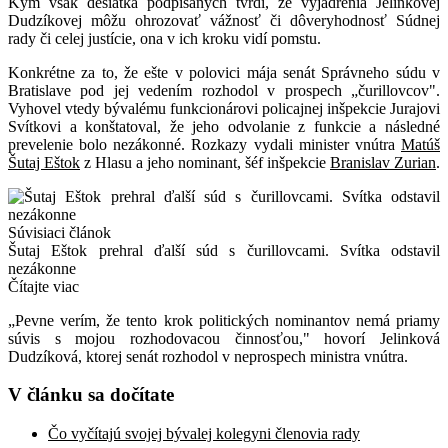
Kým však desiatka podpísaných tvrdí, že vyjadrenia Jelinkovej
Dudzíkovej môžu ohrozovať vážnosť či dôveryhodnosť Súdnej
rady či celej justície, ona v ich kroku vidí pomstu.
Konkrétne za to, že ešte v polovici mája senát Správneho súdu v
Bratislave pod jej vedením rozhodol v prospech „čurillovcov".
Vyhovel vtedy bývalému funkcionárovi policajnej inšpekcie Jurajovi
Svítkovi a konštatoval, že jeho odvolanie z funkcie a následné
prevelenie bolo nezákonné. Rozkazy vydali minister vnútra
Matúš
Šutaj Eštok
z Hlasu a jeho nominant, šéf inšpekcie
Branislav Zurian
.
Súvisiaci článok
Šutaj Eštok prehral ďalší súd s čurillovcami. Svítka odstavil
nezákonne
Čítajte viac
„Pevne verím, že tento krok politických nominantov nemá priamy
súvis s mojou rozhodovacou činnosťou," hovorí Jelinková
Dudzíková, ktorej senát rozhodol v neprospech ministra vnútra.
V článku sa dočítate
Čo vyčítajú svojej bývalej kolegyni členovia rady