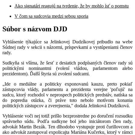
Ako signatári reagujú na tvrdenie, že by mohlo ísť o pomstu
V čom sa sudcovia medzi sebou sporia
Súbor s názvom DJD
Vyhlásenie týkajúce sa Jelinkovej Dudzíkovej pribudlo na webe
Súdnej rady v sekcii s názormi, príspevkami a vystúpeniami členov
rady.
Sudkyňa si všíma, že šesť z desiatich podpísaných členov rady sú
politickými nominantmi (volení vládou, parlamentom alebo
prezidentom). Ďalší štyria sú zvolení sudcami.
„Ide o mediálne a politicky exponovanú kauzu, preto pokiaľ
zástupcovia vlády, parlamentu a prezidenta verejne 'poľujú' na
sudcu, ktorý rozhodol v neprospech politických predstáv, natíska sa
do popredia otázka, či práve toto nebolo motívom konania
politických zástupcov a zverejnenia," dodala Jelinková Dudzíková.
Vyhlásenie voči nej totiž prišlo bezprostredne po doručení rozsudku
správneho súdu. Podľa sudkyne bol jeho iniciátorom člen rady,
advokát Martin Bezák. Ten dlhodobo vystupuje proti čurillovcom a
ako advokát zastupoval expolicajta Mariána Kučerku, ktorý v rámci