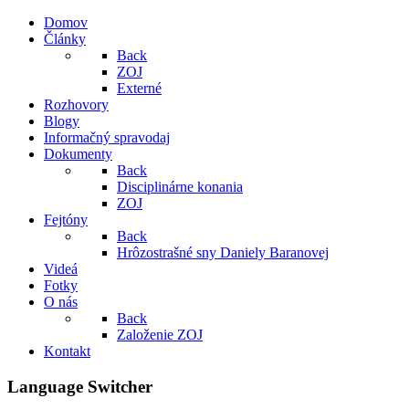
Domov
Články
Back
ZOJ
Externé
Rozhovory
Blogy
Informačný spravodaj
Dokumenty
Back
Disciplinárne konania
ZOJ
Fejtóny
Back
Hrôzostrašné sny Daniely Baranovej
Videá
Fotky
O nás
Back
Založenie ZOJ
Kontakt
Language Switcher