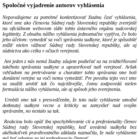
Spoločné vyjadrenie autorov vyhlásenia
Nepovažujeme za potrebné konkretizovať žiadnu časť vyhlásenia,
ktoré sme ako členovia Súdnej rady Slovenskej republiky zverejnili
na oficiálnom webovom sídle tohto ústavného orgánu sudcovskej
legitimity. Z obsahu nášho vyhlásenia jednoznačne vyplýva, čo bolo
jeho účelom: vymedziť sa voči správaniu sudkyne, ktoré je spôsobilé
znížiť nielen vážnosť Súdnej rady Slovenskej republiky, ale aj
súdnictva ako celku v očiach verejnosti.
Ani jeden z nás nemá žiadny záujem podieľať sa na zviditeľňovaní
takéhoto správania sudkyne a upozorňovať naň verejnosť. Avšak
vzhľadom na pretrvávanie a charakter tohto správania sme boli
donútení verejne sa voči nemu vymedziť. Pre povahu tejto veci sme
sa snažili urobiť tak čo najcitlivejšie, čomu zodpovedá nielen
formulácia nášho vyhlásenia, ale aj spôsob jeho zverejnenia.
Urobili sme tak s presvedčením, že toto naše vyhlásenie umožní
dotknutej sudkyni vecne a kriticky sa zamyslieť nad svojím
správaním, no nestalo sa tak.
Reakciou bolo opäť iba spochybňovanie cti a profesionality členov
Súdnej rady Slovenskej republiky, keď uvedená sudkyňa bez
akéhokoľvek pravdivostného základu naznačila, že naše vyhlásenie
má byť odvetou za jej rozhodovaciu činnosť.