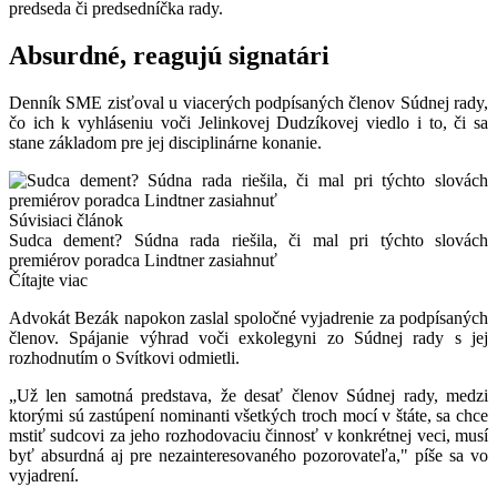
predseda či predsedníčka rady.
Absurdné, reagujú signatári
Denník SME zisťoval u viacerých podpísaných členov Súdnej rady,
čo ich k vyhláseniu voči Jelinkovej Dudzíkovej viedlo i to, či sa
stane základom pre jej disciplinárne konanie.
Súvisiaci článok
Sudca dement? Súdna rada riešila, či mal pri týchto slovách
premiérov poradca Lindtner zasiahnuť
Čítajte viac
Advokát Bezák napokon zaslal spoločné vyjadrenie za podpísaných
členov. Spájanie výhrad voči exkolegyni zo Súdnej rady s jej
rozhodnutím o Svítkovi odmietli.
„Už len samotná predstava, že desať členov Súdnej rady, medzi
ktorými sú zastúpení nominanti všetkých troch mocí v štáte, sa chce
mstiť sudcovi za jeho rozhodovaciu činnosť v konkrétnej veci, musí
byť absurdná aj pre nezainteresovaného pozorovateľa," píše sa vo
vyjadrení.