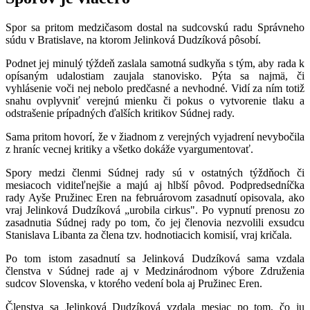
Spor sa pritom medzičasom dostal na sudcovskú radu Správneho
súdu v Bratislave, na ktorom Jelinková Dudzíková pôsobí.
Podnet jej minulý týždeň zaslala samotná sudkyňa s tým, aby rada k
opísaným udalostiam zaujala stanovisko. Pýta sa najmä, či
vyhlásenie voči nej nebolo predčasné a nevhodné. Vidí za ním totiž
snahu ovplyvniť verejnú mienku či pokus o vytvorenie tlaku a
odstrašenie prípadných ďalších kritikov Súdnej rady.
Sama pritom hovorí, že v žiadnom z verejných vyjadrení nevybočila
z hraníc vecnej kritiky a všetko dokáže vyargumentovať.
Spory medzi členmi Súdnej rady sú v ostatných týždňoch či
mesiacoch viditeľnejšie a majú aj hlbší pôvod. Podpredsedníčka
rady Ayše Pružinec Eren na februárovom zasadnutí opisovala, ako
vraj Jelinková Dudzíková „urobila cirkus". Po vypnutí prenosu zo
zasadnutia Súdnej rady po tom, čo jej členovia nezvolili exsudcu
Stanislava Libanta za člena tzv. hodnotiacich komisií, vraj kričala.
Po tom istom zasadnutí sa Jelinková Dudzíková sama vzdala
členstva v Súdnej rade aj v Medzinárodnom výbore Združenia
sudcov Slovenska, v ktorého vedení bola aj Pružinec Eren.
Členstva sa Jelinková Dudzíková vzdala mesiac po tom, čo ju