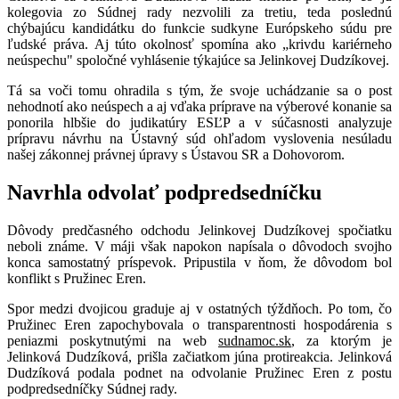
kolegovia zo Súdnej rady nezvolili za tretiu, teda poslednú
chýbajúcu kandidátku do funkcie sudkyne Európskeho súdu pre
ľudské práva. Aj túto okolnosť spomína ako „krivdu kariérneho
neúspechu" spoločné vyhlásenie týkajúce sa Jelinkovej Dudzíkovej.
Tá sa voči tomu ohradila s tým, že svoje uchádzanie sa o post
nehodnotí ako neúspech a aj vďaka príprave na výberové konanie sa
ponorila hlbšie do judikatúry ESĽP a v súčasnosti analyzuje
prípravu návrhu na Ústavný súd ohľadom vyslovenia nesúladu
našej zákonnej právnej úpravy s Ústavou SR a Dohovorom.
Navrhla odvolať podpredsedníčku
Dôvody predčasného odchodu Jelinkovej Dudzíkovej spočiatku
neboli známe. V máji však napokon napísala o dôvodoch svojho
konca samostatný príspevok. Pripustila v ňom, že dôvodom bol
konflikt s Pružinec Eren.
Spor medzi dvojicou graduje aj v ostatných týždňoch. Po tom, čo
Pružinec Eren zapochybovala o transparentnosti hospodárenia s
peniazmi poskytnutými na web
sudnamoc.sk
, za ktorým je
Jelinková Dudzíková, prišla začiatkom júna protireakcia. Jelinková
Dudzíková podala podnet na odvolanie Pružinec Eren z postu
podpredsedníčky Súdnej rady.