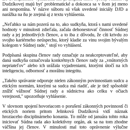
Dudzíkovej majú byť problematické a dokonca sa v ňom jej meno
ani nespomína. V názve súboru sú však uvedené iniciály DJD a
narážka na ňu je zrejmá aj z textu vyhlásenia.
„Neľahko sa nám pozerá na to, ako sudkyňa, ktorá s nami uvedené
hodnoty v minulosti zdieľala, začala dehonestovať činnosť Súdnej
rady a jej jednotlivých členov, a to iba z dôvodu, že cíti krivdu zo
svojho kariérneho neúspechu, ktorý kladie za vinu svojim bývalým
kolegom v Súdnej rade," stojí vo vyhlásení.
Podpísaná skupina členov rady označuje za neakceptovateľné, aby
daná sudkyňa označovala konkrétnych členov rady za „vnútorných
nepriateľov" alebo ich urážala vyjadreniami, ktorými útočí na ich
inteligenciu, odbornosť a morálnu integritu.
„Takéto správanie odporuje nielen zákonným povinnostiam sudcu a
etickým normám, ktorými sa sudca má riadiť, ale je tiež spôsobilé
znížiť vážnosť Súdnej rady a súdnictva ako celku v očiach
verejnosti," upozorňuje vyhlásenie.
V slovnom spojení hovoriacom o porušení zákonných povinností či
etických noriem pritom Jelinková Dudzíková vidí náznak
hroziaceho disciplinárneho konania. To môže od januára tohto roka
iniciovať Súdna rada ako kolektívny orgán, ak sa na tom zhodne
väčšina jej členov. V minulosti mal toto oprávnenie výlučne