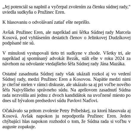
„Jej potenciál sa naplnil a vyčerpal zvolením za členku súdnej rady,"
uviedla sudkyňa o Pružinec Eren.
K hlasovaniu o odvolávaní zatiaľ ešte neprišlo.
Avšak Pružinec Eren, ale napríklad ani šéfka Súdnej rady Marcela
Kosová, pod vyhlásením desiatich členov o Jelinkovej Dudzíkovej
podpísané nie sú.
V minulosti vystupovali tieto tri sudkyne v zhode. Všetky tri, ale
napríklad aj spomínaný advokát Bezák, stáli ešte v roku 2024 za
návrhom na odvolanie vtedajšieho šéfa Súdnej rady Jána Mazáka.
Ostatné zasadnutia Súdnej rady však ukázali rozkol aj vo vedení
Súdnej rady, medzi Pružinec Eren a Kosovou. Napätie medzi nimi
je citeľné nielen v rámci diskusie, ale ukázalo sa aj pri voľbe nového
šéfa Najvyššieho správneho súdu. Na aprílovom zasadnutí Súdna
rada nezvolila ani jednu z dvoch kandidátok na uvoľnené miesto po
dnes už bývalom predsedovi súdu Pavlovi Naďovi.
Očakávalo sa pritom zvolenie Petry Príbelskej, za ktorú hlasovala aj
Kosová. Avšak napokon ju nepodporila Pružinec Eren. Jeden
chýbajúci hlas napokon rozhodol o tom, že Súdna rada si voľbu v
auguste zopakuje.