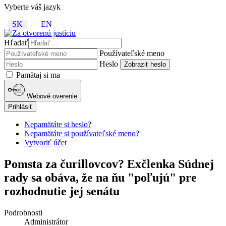
Vyberte váš jazyk
SK
EN
Hľadať
Používateľské meno
Heslo
Zobraziť heslo
Pamätaj si ma
Webové overenie
Prihlásiť
Nepamätáte si heslo?
Nepamätáte si používateľské meno?
Vytvoriť účet
Pomsta za čurillovcov? Exčlenka Súdnej
rady sa obáva, že na ňu "poľujú" pre
rozhodnutie jej senátu
Podrobnosti
Administrátor