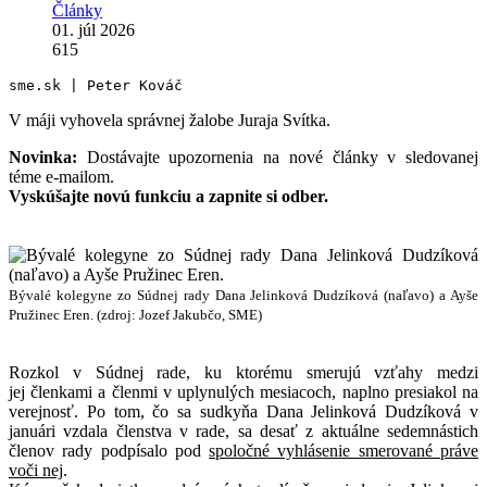
Články
01. júl 2026
615
sme.sk | Peter Kováč
V máji vyhovela správnej žalobe Juraja Svítka.
Novinka:
Dostávajte upozornenia na nové články v sledovanej
téme e-mailom.
Vyskúšajte novú funkciu a zapnite si odber.
Bývalé kolegyne zo Súdnej rady Dana Jelinková Dudzíková (naľavo) a Ayše
Pružinec Eren. (zdroj: Jozef Jakubčo, SME)
Rozkol v Súdnej rade, ku ktorému smerujú vzťahy medzi
jej členkami a členmi v uplynulých mesiacoch, naplno presiakol na
verejnosť. Po tom, čo sa sudkyňa Dana Jelinková Dudzíková v
januári vzdala členstva v rade, sa desať z aktuálne sedemnástich
členov rady podpísalo pod
spoločné vyhlásenie smerované práve
voči nej
.