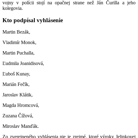
vojny v polícii stojí na opačnej strane než Ján Čurilla a jeho
kolegovia.
Kto podpísal vyhlásenie
Martin Bezák,
Vladimír Monok,
Martin Puchalla,
Ľudmila Joanidisová,
Ľuboš Kunay,
Marián Fečík,
Jaroslav Klátik,
Magda Hromcová,
Zuzana Čížová,
Miroslav Manďák.
Zo zverejneného vyhlásenia nie je zrejmé, ktoré výroky Jelinkovej