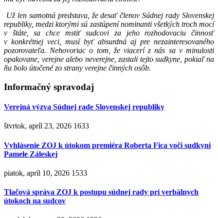
Už len samotná predstava, že desať členov Súdnej rady Slovenskej
republiky, medzi ktorými sú zastúpení nominanti všetkých troch mocí
v štáte, sa chce mstiť sudcovi za jeho rozhodovaciu činnosť
v konkrétnej veci, musí byť absurdná aj pre nezainteresovaného
pozorovateľa. Nehovoriac o tom, že viacerí z nás sa v minulosti
opakovane, verejne alebo neverejne, zastali tejto sudkyne, pokiaľ na
ňu bolo útočené zo strany verejne činných osôb.
Informačný spravodaj
Verejná výzva Súdnej rade Slovenskej republiky
štvrtok, apríl 23, 2026
1633
Vyhlásenie ZOJ k útokom premiéra Roberta Fica voči sudkyni
Pamele Záleskej
piatok, apríl 10, 2026
1533
Tlačová správa ZOJ k postupu súdnej rady pri verbálnych
útokoch na sudcov