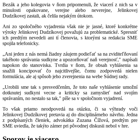
Bezák a jeho kolegovia v ňom pripomenuli, že viacerí z nich sa v
minulosti opakovane, verejne alebo neverejne, Jelinkovej
Dudzíkovej zastali, ak čelila nejakým útokom.
Ani zo spoločného vyjadrenia však nie je jasné, ktoré konkrétne
výroky Jelinkovej Dudzíkovej považujú za problematické. Spresniť
ich predtým nevedeli ani tí členovia, s ktorými sa redakcia SME
spojila telefonicky.
„Ani jeden z nás nemá žiadny záujem podieľať sa na zviditeľňovaní
takéhoto správania sudkyne a upozorňovať naň verejnosť," napísali
napokon do stanoviska. Tvrdia v ňom, že obsah vyhlásenia sa
snažili koncipovať čo najcitlivejšie, čomu zodpovedá nielen
formulácia, ale aj spôsob jeho zverejnenia na webe Súdnej rady.
„Urobili sme tak s presvedčením, že toto naše vyhlásenie umožní
dotknutej sudkyni vecne a kriticky sa zamyslieť nad svojím
správaním, no nestalo sa tak," píše sa v spoločnom vyjadrení.
To však priamo neodpovedá na otázku, či sa výhrady voči
Jelinkovej Dudzíkovej pretavia aj do disciplinárneho návrhu. Jedna
z podpísaných členiek, advokátka Zuzana Čížová, predtým pre
SME uviedla, že takýto zámer pri pôvodnej diskusii nebol v hre.
Sporov je viacero