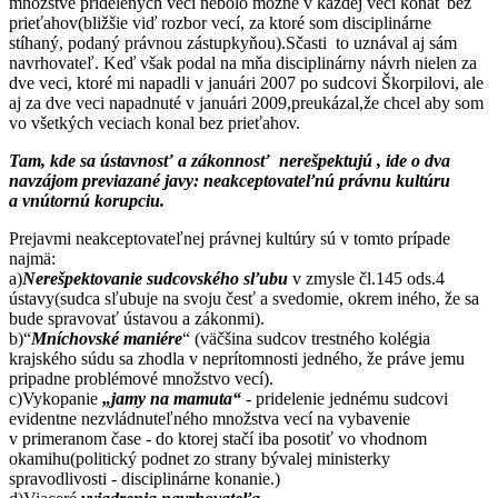
množstve pridelených vecí nebolo možné v každej veci konať bez
prieťahov(bližšie viď rozbor vecí, za ktoré som disciplinárne
stíhaný, podaný právnou zástupkyňou).Sčasti to uznával aj sám
navrhovateľ. Keď však podal na mňa disciplinárny návrh nielen za
dve veci, ktoré mi napadli v januári 2007 po sudcovi Škorpilovi, ale
aj za dve veci napadnuté v januári 2009,preukázal,že chcel aby som
vo všetkých veciach konal bez prieťahov.
Tam, kde sa ústavnosť a zákonnosť nerešpektujú , ide o dva
navzájom previazané javy: neakceptovateľnú právnu kultúru
a vnútornú korupciu.
Prejavmi neakceptovateľnej právnej kultúry sú v tomto prípade
najmä:
a)
Nerešpektovanie sudcovského sľubu
v zmysle čl.145 ods.4
ústavy(sudca sľubuje na svoju česť a svedomie, okrem iného, že sa
bude spravovať ústavou a zákonmi).
b)“
Mníchovské maniére
“ (väčšina sudcov trestného kolégia
krajského súdu sa zhodla v neprítomnosti jedného, že práve jemu
pripadne problémové množstvo vecí).
c)Vykopanie
„jamy na mamuta“
- pridelenie jednému sudcovi
evidentne nezvládnuteľného množstva vecí na vybavenie
v primeranom čase - do ktorej stačí iba posotiť vo vhodnom
okamihu(politický podnet zo strany bývalej ministerky
spravodlivosti - disciplinárne konanie.)