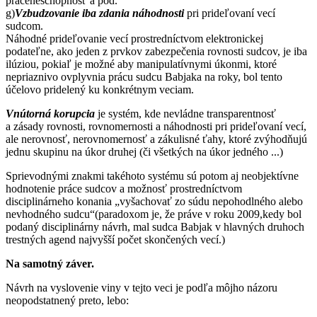
práceneschopnosť a pod.
g)
Vzbudzovanie iba zdania náhodnosti
pri prideľovaní vecí
sudcom.
Náhodné prideľovanie vecí prostredníctvom elektronickej
podateľne, ako jeden z prvkov zabezpečenia rovnosti sudcov, je iba
ilúziou, pokiaľ je možné aby manipulatívnymi úkonmi, ktoré
nepriaznivo ovplyvnia prácu sudcu Babjaka na roky, bol tento
účelovo pridelený ku konkrétnym veciam.
Vnútorná korupcia
je systém, kde nevládne transparentnosť
a zásady rovnosti, rovnomernosti a náhodnosti pri prideľovaní vecí,
ale nerovnosť, nerovnomernosť a zákulisné ťahy, ktoré zvýhodňujú
jednu skupinu na úkor druhej (či všetkých na úkor jedného ...)
Sprievodnými znakmi takéhoto systému sú potom aj neobjektívne
hodnotenie práce sudcov a možnosť prostredníctvom
disciplinárneho konania „vyšachovať zo súdu nepohodlného alebo
nevhodného sudcu“(paradoxom je, že práve v roku 2009,kedy bol
podaný disciplinárny návrh, mal sudca Babjak v hlavných druhoch
trestných agend najvyšší počet skončených vecí.)
Na samotný záver.
Návrh na vyslovenie viny v tejto veci je podľa môjho názoru
neopodstatnený preto, lebo: