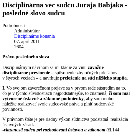
Disciplinárna vec sudcu Juraja Babjaka -
posledné slovo sudcu
Podrobnosti
Administrátor
Disciplinárne konania
07. apríl 2011
2604
Právo posledného slova
Disciplinárnym návrhom sa mi kladie za vinu
závažné
disciplinárne previnenie
– spôsobenie zbytočných prieťahov
v štyroch veciach – a navrhuje
preloženie na súd nižšieho stupňa
.
I.
Vo svojom záverečnom prejave sa v prvom rade sústredím na to,
čo je v týchto súvislostiach najpodstatnejšie, to znamená,
či som mal
vytvorené ústavné a zákonné podmienky
, aby som mohol
náležite realizovať svoje sudcovské práva a plniť sudcovské
povinnosti.
V právnom štáte je pre riadny výkon súdnictva podstatná realizácia
ústavných zásad:
-
viazanosti sudcu pri rozhodovaní ústavou a zákonom
(čl.144