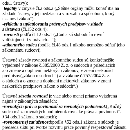
ods.1 ústavy);
-
legality
v zmysle čl.2 ods.2 („Štátne orgány môžu konať iba na
základe ústavy, v jej medziach a v rozsahu a spôsobom, ktorý
ustanoví zákon“);
-
výkladu a uplatňovania právnych predpisov v súlade
s ústavou
(čl.152 ods.4);
-
rovnosti
podľa čl.12 ods.1 („Ľudia sú slobodní a rovní
v dôstojnosti i v právach....“);
-
zákonného sudc
u (podľa čl.48 ods.1 nikoho nemožno odňať jeho
zákonnému sudcovi).
Ústavné zásady rovnosti a zákonného sudcu sú konkrétnejšie
vyjadrené v zákone č.385/2000 Z. z. o sudcoch a prísediacich
a o zmene a doplnení niektorých zákonov, v znení neskorších
predpisov(„zákon o sudcoch“) a v zákone č.757/2004 Z. z.
o súdoch a o zmene a doplnení niektorých zákonov v znení
neskorších predpisov(„zákon o súdoch“.)
Ústavná
zásada rovnosti
je viac alebo menej priamo vyjadrená
najmä v zákonných zásadách:
-rovnakých práv a povinností za rovnakých podmienok
(„Každý
sudca má za rovnakých podmienok rovnaké práva a povinnosti“-
§34 ods.1 zákona o sudcoch);
-
rovnomernej zaťaženosti
(podľa §52 ods.1 zákona o súdoch je
predseda súdu pri tvorbe rozvrhu práce povinný rešpektovať zásadu