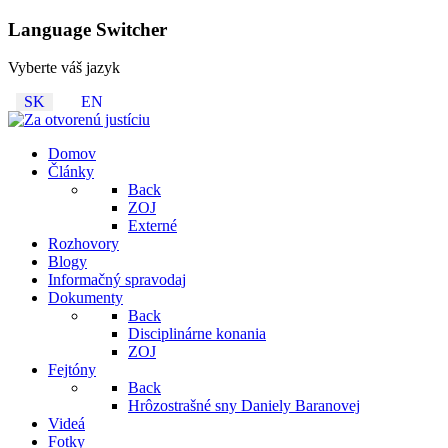
Language Switcher
Vyberte váš jazyk
SK
EN
Domov
Články
Back
ZOJ
Externé
Rozhovory
Blogy
Informačný spravodaj
Dokumenty
Back
Disciplinárne konania
ZOJ
Fejtóny
Back
Hrôzostrašné sny Daniely Baranovej
Videá
Fotky