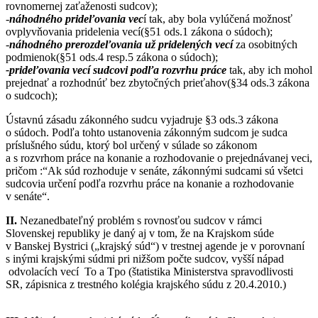
rovnomernej zaťaženosti sudcov);
-
náhodného prideľovania vec
í tak, aby bola vylúčená možnosť
ovplyvňovania pridelenia vecí(§51 ods.1 zákona o súdoch);
-
náhodného prerozdeľovania už pridelených vecí
za osobitných
podmienok(§51 ods.4 resp.5 zákona o súdoch);
-prideľovania vecí sudcovi podľa rozvrhu práce
tak, aby ich mohol
prejednať a rozhodnúť bez zbytočných prieťahov(§34 ods.3 zákona
o sudcoch);
Ústavnú zásadu zákonného sudcu vyjadruje §3 ods.3 zákona
o súdoch. Podľa tohto ustanovenia zákonným sudcom je sudca
príslušného súdu, ktorý bol určený v súlade so zákonom
a s rozvrhom práce na konanie a rozhodovanie o prejednávanej veci,
pričom :“Ak súd rozhoduje v senáte, zákonnými sudcami sú všetci
sudcovia určení podľa rozvrhu práce na konanie a rozhodovanie
v senáte“.
II.
Nezanedbateľný problém s rovnosťou sudcov v rámci
Slovenskej republiky je daný aj v tom, že na Krajskom súde
v Banskej Bystrici („krajský súd“) v trestnej agende je v porovnaní
s inými krajskými súdmi pri nižšom počte sudcov, vyšší nápad
odvolacích vecí To a Tpo (štatistika Ministerstva spravodlivosti
SR, zápisnica z trestného kolégia krajského súdu z 20.4.2010.)