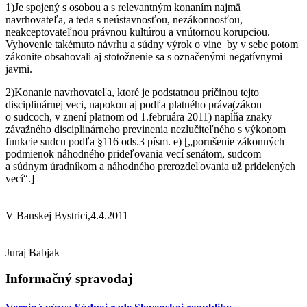
1)Je spojený s osobou a s relevantným konaním najmä
navrhovateľa, a teda s neústavnosťou, nezákonnosťou,
neakceptovateľnou právnou kultúrou a vnútornou korupciou.
Vyhovenie takémuto návrhu a súdny výrok o vine by v sebe potom
zákonite obsahovali aj stotožnenie sa s označenými negatívnymi
javmi.
2)Konanie navrhovateľa, ktoré je podstatnou príčinou tejto
disciplinárnej veci, napokon aj podľa platného práva(zákon
o sudcoch, v znení platnom od 1.februára 2011) napĺňa znaky
závažného disciplinárneho previnenia nezlučiteľného s výkonom
funkcie sudcu podľa §116 ods.3 písm. e) [„porušenie zákonných
podmienok náhodného prideľovania vecí senátom, sudcom
a súdnym úradníkom a náhodného prerozdeľovania už pridelených
vecí“.]
V Banskej Bystrici,4.4.2011
Juraj Babjak
Informačný spravodaj