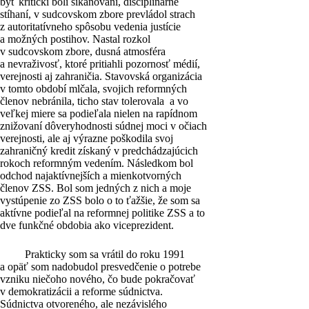
byť kritickí boli šikanovaní, disciplinárne
stíhaní, v sudcovskom zbore prevládol strach
z autoritatívneho spôsobu vedenia justície
a možných postihov. Nastal rozkol
v sudcovskom zbore, dusná atmosféra
a nevraživosť, ktoré pritiahli pozornosť médií,
verejnosti aj zahraničia. Stavovská organizácia
v tomto období mlčala, svojich reformných
členov nebránila, ticho stav tolerovala a vo
veľkej miere sa podieľala nielen na rapídnom
znižovaní dôveryhodnosti súdnej moci v očiach
verejnosti, ale aj výrazne poškodila svoj
zahraničný kredit získaný v predchádzajúcich
rokoch reformným vedením. Následkom bol
odchod najaktívnejších a mienkotvorných
členov ZSS. Bol som jedných z nich a moje
vystúpenie zo ZSS bolo o to ťažšie, že som sa
aktívne podieľal na reformnej politike ZSS a to
dve funkčné obdobia ako viceprezident.
Prakticky som sa vrátil do roku 1991
a opäť som nadobudol presvedčenie o potrebe
vzniku niečoho nového, čo bude pokračovať
v demokratizácii a reforme súdnictva.
Súdnictva otvoreného, ale nezávislého