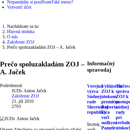
Nepamätáte si používateľské meno?
Vytvoriť účet
Nachádzate sa tu:
Hlavná stránka
O nás
Založenie ZOJ
Prečo spoluzakladám ZOJ – A. Jaček
Prečo spoluzakladám ZOJ –
Informačný
spravodaj
A. Jaček
Podrobnosti
Verejná
Vyhlásenie
Tlačov
JUDr. Anton Jaček
výzva
ZOJ k
správa
Založenie ZOJ
Súdnej
útokom
ZOJ k
21. júl 2010
rade
premiéra
postup
2793
Slovenskej
Roberta
súdnej
republiky
Fica
rady
voči
pri
sudkyni
verbál
štvrtok,
Pamele
útokoc
Okrem Združenia za otvorenú justíciu (ďalej
apríl