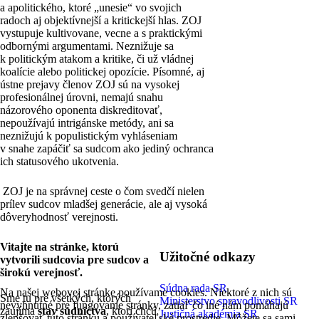
a apolitického, ktoré „unesie“ vo svojich
radoch aj objektívnejší a kritickejší hlas. ZOJ
vystupuje kultivovane, vecne a s praktickými
odbornými argumentami. Neznižuje sa
k politickým atakom a kritike, či už vládnej
koalície alebo politickej opozície. Písomné, aj
ústne prejavy členov ZOJ sú na vysokej
profesionálnej úrovni, nemajú snahu
názorového oponenta diskreditovať,
nepoužívajú intrigánske metódy, ani sa
neznižujú k populistickým vyhláseniam
v snahe zapáčiť sa sudcom ako jediný ochranca
ich statusového ukotvenia.
ZOJ je na správnej ceste o čom svedčí nielen
prílev sudcov mladšej generácie, ale aj vysoká
dôveryhodnosť verejnosti.
Vitajte na stránke, ktorú
Užitočné odkazy
vytvorili sudcovia pre sudcov a
širokú verejnosť.
Súdna rada SR
Na našej webovej stránke používame cookies. Niektoré z nich sú
Sme tu pre všetkých, ktorých
Ministerstvo spravodlivosti SR
nevyhnutné pre fungovanie stránky, zatiaľ čo iné nám pomáhajú
zaujíma
stav súdnictva
, ktorí chcú
Justičná akadémia SR
zlepšovať túto stránku a používateľské prostredie. Môžete sa sami