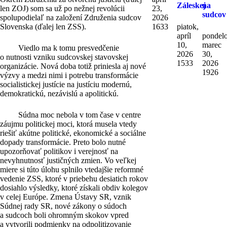
Záleskej
na
len ZOJ) som sa už po nežnej revolúcii
23,
sudcov
spolupodielaľ na založení Združenia sudcov
2026
Slovenska (ďalej len ZSS).
1633
piatok,
apríl
pondelo
10,
marec
Viedlo ma k tomu presvedčenie
2026
30,
o nutnosti vzniku sudcovskej stavovskej
1533
2026
organizácie. Nová doba totiž priniesla aj nové
1926
výzvy a medzi nimi i potrebu transformácie
socialistickej justície na justíciu modernú,
demokratickú, nezávislú a apolitickú.
Súdna moc nebola v tom čase v centre
záujmu politickej moci, ktorá musela vtedy
riešiť akútne politické, ekonomické a sociálne
dopady transformácie. Preto bolo nutné
upozorňovať politikov i verejnosť na
nevyhnutnosť justičných zmien. Vo veľkej
miere si túto úlohu splnilo vtedajšie reformné
vedenie ZSS, ktoré v priebehu desiatich rokov
dosiahlo výsledky, ktoré získali obdiv kolegov
v celej Európe. Zmena Ústavy SR, vznik
Súdnej rady SR, nové zákony o súdoch
a sudcoch boli ohromným skokov vpred
a vytvorili podmienky na odpolitizovanie