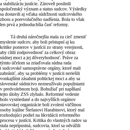
a stabilizáciu justície. Zároveň posilnili
spoločenský význam a status sudcov. Výsledky
sa dostavili aj vďaka súdržnosti sudcovského
zboru a porevolučného nadšenia. Bola to však
len prvá a jednoduchšia časť reformy.
Tá druhá náročnejšia mala za cieľ zmeniť
myslenie sudcov, aby boli prístupní aj ku
kritike pomerov v justícii zo strany verejnosti,
aby cítili zodpovednosť za celkový obraz
súdnej moci a jej dôveryhodnosť. Práve za
týmto účelom sa zriaďovala súdna rada
i sudcovské samosprávne orgány, ktoré mali
zabrániť, aby sa problémy v justícii neriešili
vonkajšími zásahmi politickej moci a aby sa
slovenské súdnictvo nezneužívalo populistami
v predvolebnom boji. Bohužiaľ pri napĺňaní
tejto úlohy ZSS zlyhalo. Reformné vedenie
bolo vystriedané a do najvyšších orgánov
stavovskej organizácie boli zvolení väčšinou
osoby lojálne Štefanovi Harabinovi, ktorý mal
rozhodujúci podiel na likvidácii reformného
procesu v justícii. Kritika do vlastných radov sa
stala neprípustná, sudcovia, ktorí sa odvážili