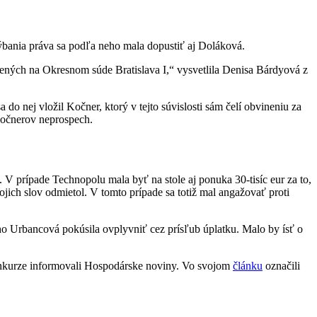
ýbania práva sa podľa neho mala dopustiť aj Doláková.
ených na Okresnom súde Bratislava I,“ vysvetlila Denisa Bárdyová z
 nej vložil Kočner, ktorý v tejto súvislosti sám čelí obvineniu za
Kočnerov neprospech.
 V prípade Technopolu mala byť na stole aj ponuka 30-tisíc eur za to,
ich slov odmietol. V tomto prípade sa totiž mal angažovať proti
ho Urbancová pokúsila ovplyvniť cez prísľub úplatku. Malo by ísť o
konkurze informovali Hospodárske noviny. Vo svojom
článku
označili