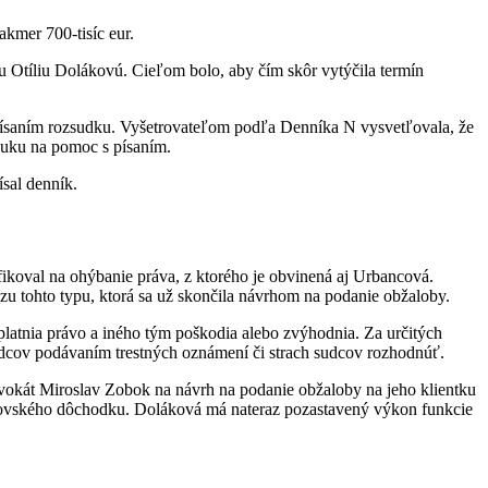
akmer 700-tisíc eur.
u Otíliu Dolákovú. Cieľom bolo, aby čím skôr vytýčila termín
apísaním rozsudku. Vyšetrovateľom podľa Denníka N vysvetľovala, že
onuku na pomoc s písaním.
sal denník.
ikoval na ohýbanie práva, z ktorého je obvinená aj Urbancová.
uzu tohto typu, ktorá sa už skončila návrhom na podanie obžaloby.
latnia právo a iného tým poškodia alebo zvýhodnia. Za určitých
 sudcov podávaním trestných oznámení či strach sudcov rozhodnúť.
dvokát Miroslav Zobok na návrh na podanie obžaloby na jeho klientku
dcovského dôchodku. Doláková má nateraz pozastavený výkon funkcie