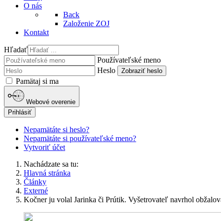
O nás
Back
Založenie ZOJ
Kontakt
Hľadať
Používateľské meno
Heslo
Zobraziť heslo
Pamätaj si ma
Webové overenie
Prihlásiť
Nepamätáte si heslo?
Nepamätáte si používateľské meno?
Vytvoriť účet
Nachádzate sa tu:
Hlavná stránka
Články
Externé
Kočner ju volal Jarinka či Prútik. Vyšetrovateľ navrhol obžal