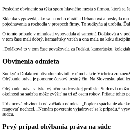
Posledné obvinenie sa týka sporu hlavného mesta s firmou, ktorá sa šp
Sklenka vypovedá, ako sa na neho obrátila Urbancová a poskytla mu ú
pojednávania a rozhodla v prospech firmy. To sudkyňa aj urobila. Ďalš
O tomto prípade v minulosti vypovedala aj samotná Doláková a v pod
v tom čase mali dobrý, kamarátsky vzťah a ona mala na krku discipli
„Doláková to v tom čase považovala za ľudskú, kamarátsku, kolegiáln
Obvinenia odmieta
Sudkyňu Dolákovú pôvodne obvinili v rámci akcie Víchrica zo zneužit
Ohýbanie práva je pomerne čerstvý trestný čin. Na Slovensku platí le
Ohýbanie práva sa týka výlučne sudcovskej profesie. Sudcovia môžu 
okolností sa sadzba môže zvýšiť na tri až osem rokov. Prijatie tohto
Urbancová obvinenia od začiatku odmieta. „Popiera spáchanie akejkoľ
reagovať nechcel. „Nemám poverenie vyjadrovať sa k prípadu,“ vysv
sudcu.
Prvý prípad ohýbania práva na súde