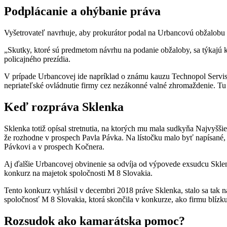
Podplácanie a ohýbanie práva
Vyšetrovateľ navrhuje, aby prokurátor podal na Urbancovú obžalobu 
„Skutky, ktoré sú predmetom návrhu na podanie obžaloby, sa týkajú 
policajného prezídia.
V prípade Urbancovej ide napríklad o známu kauzu Technopol Servis, 
nepriateľské ovládnutie firmy cez nezákonné valné zhromaždenie. Tu
Keď rozpráva Sklenka
Sklenka totiž opísal stretnutia, na ktorých mu mala sudkyňa Najvyšši
že rozhodne v prospech Pavla Pávka. Na lístočku malo byť napísané, 
Pávkovi a v prospech Kočnera.
Aj ďalšie Urbancovej obvinenie sa odvíja od výpovede exsudcu Sklen
konkurz na majetok spoločnosti M 8 Slovakia.
Tento konkurz vyhlásil v decembri 2018 práve Sklenka, stalo sa tak
spoločnosť M 8 Slovakia, ktorá skončila v konkurze, ako firmu blízku
Rozsudok ako kamarátska pomoc?