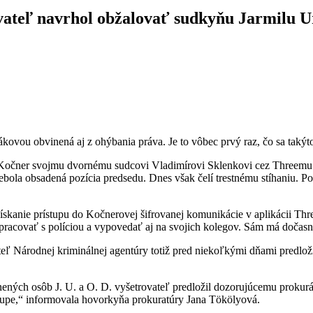
rovateľ navrhol obžalovať sudkyňu Jarmilu 
ovou obvinená aj z ohýbania práva. Je to vôbec prvý raz, čo sa takýt
Kočner svojmu dvornému sudcovi Vladimírovi Sklenkovi cez Threemu. P
bola obsadená pozícia predsedu. Dnes však čelí trestnému stíhaniu. Pol
ískanie prístupu do Kočnerovej šifrovanej komunikácie v aplikácii T
upracovať s políciou a vypovedať aj na svojich kolegov. Sám má dočas
 Národnej kriminálnej agentúry totiž pred niekoľkými dňami predložil 
bvinených osôb J. U. a O. D. vyšetrovateľ predložil dozorujúcemu prokur
upe,“ informovala hovorkyňa prokuratúry Jana Tökölyová.