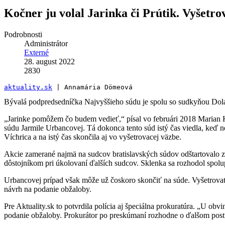
Kočner ju volal Jarinka či Prútik. Vyšet
Podrobnosti
Administrátor
Externé
28. august 2022
2830
aktuality.sk
 | Annamária Dömeová
Bývalá podpredsedníčka Najvyššieho súdu je spolu so sudkyňou Dolák
„Jarinke pomôžem čo budem vedieť,“ písal vo februári 2018 Marian 
súdu Jarmile Urbancovej. Tá dokonca tento súd istý čas viedla, keď ne
Víchrica a na istý čas skončila aj vo vyšetrovacej väzbe.
Akcie zamerané najmä na sudcov bratislavských súdov odštartovalo z
dôstojníkom pri úkolovaní ďalších sudcov. Sklenka sa rozhodol spol
Urbancovej prípad však môže už čoskoro skončiť na súde. Vyšetrovateľ
návrh na podanie obžaloby.
Pre Aktuality.sk to potvrdila polícia aj špeciálna prokuratúra. „U o
podanie obžaloby. Prokurátor po preskúmaní rozhodne o ďalšom post