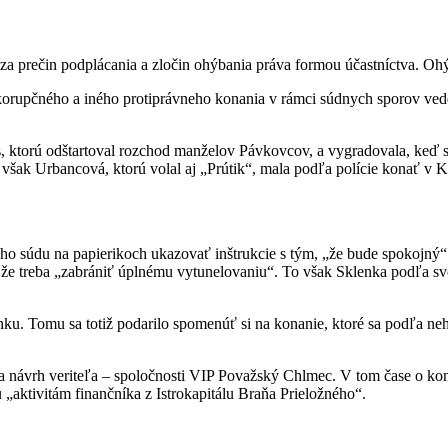
za prečin podplácania a zločin ohýbania práva formou účastníctva. Oh
korupčného a iného protiprávneho konania v rámci súdnych sporov ved
ktorú odštartoval rozchod manželov Pávkovcov, a vygradovala, keď sa do
 však Urbancová, ktorú volal aj „Prútik“, mala podľa polície konať v 
eho súdu na papierikoch ukazovať inštrukcie s tým, „že bude spokojný“.
že treba „zabrániť úplnému vytunelovaniu“. To však Sklenka podľa svoj
ku. Tomu sa totiž podarilo spomenúť si na konanie, ktoré sa podľa ne
 na návrh veriteľa – spoločnosti VIP Považský Chlmec. V tom čase o 
 „aktivitám finančníka z Istrokapitálu Braňa Prieložného“.