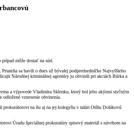
Urbancovú
o prípad môže dostať na súd.
riatelia sa bavili o dnes už bývalej podpredsedníčke Najvyššieho
icajti Národnej kriminálnej agentúry ju obvinili pri akciách Búrka a
hreema a výpovede Vladimíra Sklenku, ktorý bol jeho akýmsi styčným
ne odložené vznesenie obvinenia.
prokurátorovi na ňu aj na jej kolegyňu v talári Otíliu Dolákovú
átorovi Úradu špeciálnej prokuratúry spisový materiál s návrhom na