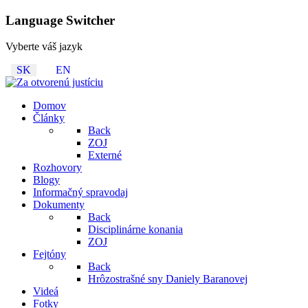
Language Switcher
Vyberte váš jazyk
SK
EN
Domov
Články
Back
ZOJ
Externé
Rozhovory
Blogy
Informačný spravodaj
Dokumenty
Back
Disciplinárne konania
ZOJ
Fejtóny
Back
Hrôzostrašné sny Daniely Baranovej
Videá
Fotky