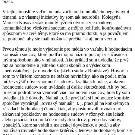
práci.
V tejto atmosfére veľmi nerada začínam komunikáciu negatívnymi
témami, a z vlastnej iniciatívy by som tak neurobila. Kolegyňa
Marcela Kosová však minulý týždeň otvorila v e-mailovej
komunikácii so všetkými sudcami z môjho pohľadu konfrontačným
spôsobom viaceré témy, ktoré sa ma priamo dotkli, a ja považujem
za potrebné, aby ste mali možnosť prečítať si aj moju verziu.
Prvou témou je moje vyjadrenie pre médiá vo vzťahu k hodnotiacim
komisiám sudcov, ktoré podľa môjho názoru pracujú v súčasnosti
iným spôsobom ako v minulosti. Ako príklad som uviedla, že prvý
raz sa hodnotenie u jedného sudcu skončilo s výsledkom
„nedostatočný“ (v obvode Krajského súdu v Bratislave). Hovorila
som to v širšom kontexte na otázku novinárky, ako sa podľa mňa
môže zvýšiť dôveryhodnosť sudcov a kvalita ich práce, a okrem
hodnotenia sudcov som uvádzala aj ďalšie skutočnosti. Ak by bol
priestor podrobne sa venovať viac hodnoteniu sudcov, bola by som
uviedla aj iné dôvody. Najmä to, že prvýkrát si hodnotiace komisie
spoločne vytvárajú „rovnaký manuál“, t. j. pracujú na konkrétnych
zásadách hodnotiacej činnosti tak, aby postupovali rovnako pri
získavaní podkladov na hodnotenie sudcov v rôznych situáciách
alebo pozíciách (u funkčne mladých sudcov, predsedov súdov,
u sudkýň, ktoré sa vrátili z materskej dovolenky, a pod.) a aby
používali rovnaké hodnotiace kritériá. Členovia hodnotiacej komisie