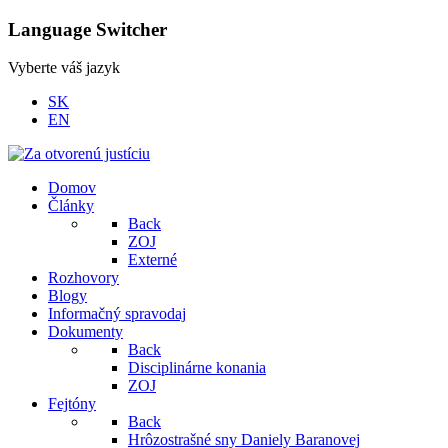
Language Switcher
Vyberte váš jazyk
SK
EN
Domov
Články
Back
ZOJ
Externé
Rozhovory
Blogy
Informačný spravodaj
Dokumenty
Back
Disciplinárne konania
ZOJ
Fejtóny
Back
Hrôzostrašné sny Daniely Baranovej