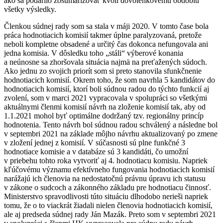
ako sa podarilo zosumarizovať kvôli dovolenkovému obdobiu
všetky výsledky.
Členkou súdnej rady som sa stala v máji 2020. V tomto čase bola
práca hodnotiacich komisií takmer úplne paralyzovaná, pretože
neboli kompletne obsadené a určitý čas dokonca nefungovala ani
jedna komisia. V dôsledku toho „stáli“ výberové konania
a neúnosne sa zhoršovala situácia najmä na preťažených súdoch.
Ako jednu zo svojich priorít som si preto stanovila sfunkčnenie
hodnotiacich komisií. Okrem toho, že som navrhla 5 kandidátov do
hodnotiacich komisií, ktorí boli súdnou radou do týchto funkcií aj
zvolení, som v marci 2021 vypracovala v spolupráci so všetkými
aktuálnymi členmi komisií návrh na zloženie komisií tak, aby od
1.1.2021 mohol byť optimálne dodržaný tzv. regionálny princíp
hodnotenia. Tento návrh bol súdnou radou schválený a následne bol
v septembri 2021 na základe môjho návrhu aktualizovaný po zmene
v zložení jednej z komisií. V súčasnosti sú plne funkčné 3
hodnotiace komisie a v databáze sú 3 kandidáti, čo umožní
v priebehu tohto roka vytvoriť aj 4. hodnotiacu komisiu. Napriek
kľúčovému významu efektívneho fungovania hodnotiacich komisií
narážajú ich členovia na nedostatočnú právnu úpravu ich statusu
v zákone o sudcoch a zákonného základu pre hodnotiacu činnosť.
Ministerstvo spravodlivosti túto situáciu dlhodobo nerieši napriek
tomu, že o to viackrát žiadali nielen členovia hodnotiacich komisií,
ale aj predseda súdnej rady Ján Mazák. Preto som v septembri 2021