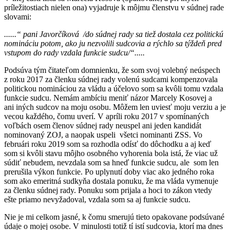
príležitostiach nielen ona) vyjadruje k môjmu členstvu v súdnej rade
slovami:
......“ pani Javorčíková /do súdnej rady sa tiež dostala cez politickú
nomináciu potom, ako ju nezvolili sudcovia a rýchlo sa týždeň pred
vstupom do rady vzdala funkcie sudcu/“.....
Podsúva tým čitateľom domnienku, že som svoj volebný neúspech
z roku 2017 za členku súdnej rady volenú sudcami kompenzovala
politickou nomináciou za vládu a účelovo som sa kvôli tomu vzdala
funkcie sudcu. Nemám ambíciu meniť názor Marcely Kosovej a
ani iných sudcov na moju osobu. Môžem len uviesť moju verziu a je
vecou každého, čomu uverí. V apríli roku 2017 v spomínaných
voľbách osem členov súdnej rady neuspel ani jeden kandidát
nominovaný ZOJ, a naopak uspeli všetci nominanti ZSS. Vo
februári roku 2019 som sa rozhodla odísť do dôchodku a aj keď
som si kvôli stavu môjho osobného vyhorenia bola istá, že viac už
súdiť nebudem, nevzdala som sa hneď funkcie sudcu, ale som len
prerušila výkon funkcie. Po uplynutí doby viac ako jedného roka
som ako emeritná sudkyňa dostala ponuku, že ma vláda vymenuje
za členku súdnej rady. Ponuku som prijala a hoci to zákon vtedy
ešte priamo nevyžadoval, vzdala som sa aj funkcie sudcu.
Nie je mi celkom jasné, k čomu smerujú tieto opakovane podsúvané
údaje o mojej osobe. V minulosti totiž tí istí sudcovia, ktorí ma dnes