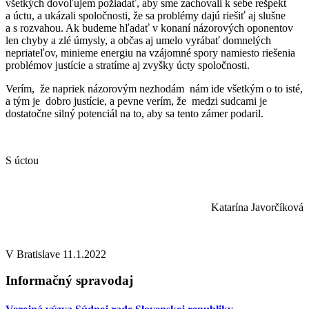
všetkých dovoľujem požiadať, aby sme zachovali k sebe rešpekt
a úctu, a ukázali spoločnosti, že sa problémy dajú riešiť aj slušne
a s rozvahou. Ak budeme hľadať v konaní názorových oponentov
len chyby a zlé úmysly, a občas aj umelo vyrábať domnelých
nepriateľov, minieme energiu na vzájomné spory namiesto riešenia
problémov justície a stratíme aj zvyšky úcty spoločnosti.
Verím, že napriek názorovým nezhodám nám ide všetkým o to isté,
a tým je dobro justície, a pevne verím, že medzi sudcami je
dostatočne silný potenciál na to, aby sa tento zámer podaril.
S úctou
Katarína Javorčíková
V Bratislave 11.1.2022
Informačný spravodaj