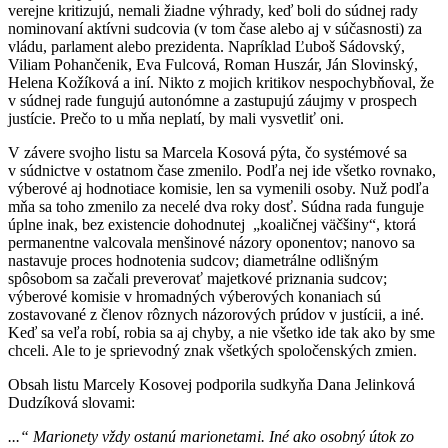
verejne kritizujú, nemali žiadne výhrady, keď boli do súdnej rady
nominovaní aktívni sudcovia (v tom čase alebo aj v súčasnosti) za
vládu, parlament alebo prezidenta. Napríklad Ľuboš Sádovský,
Viliam Pohančenik, Eva Fulcová, Roman Huszár, Ján Slovinský,
Helena Kožíková a iní. Nikto z mojich kritikov nespochybňoval, že
v súdnej rade fungujú autonómne a zastupujú záujmy v prospech
justície. Prečo to u mňa neplatí, by mali vysvetliť oni.
V závere svojho listu sa Marcela Kosová pýta, čo systémové sa
v súdnictve v ostatnom čase zmenilo. Podľa nej ide všetko rovnako,
výberové aj hodnotiace komisie, len sa vymenili osoby. Nuž podľa
mňa sa toho zmenilo za necelé dva roky dosť. Súdna rada funguje
úplne inak, bez existencie dohodnutej „koaličnej väčšiny“, ktorá
permanentne valcovala menšinové názory oponentov; nanovo sa
nastavuje proces hodnotenia sudcov; diametrálne odlišným
spôsobom sa začali preverovať majetkové priznania sudcov;
výberové komisie v hromadných výberových konaniach sú
zostavované z členov rôznych názorových prúdov v justícii, a iné.
Keď sa veľa robí, robia sa aj chyby, a nie všetko ide tak ako by sme
chceli. Ale to je sprievodný znak všetkých spoločenských zmien.
Obsah listu Marcely Kosovej podporila sudkyňa Dana Jelinková
Dudzíková slovami:
...“
Marionety vždy ostanú marionetami. Iné ako osobný útok zo