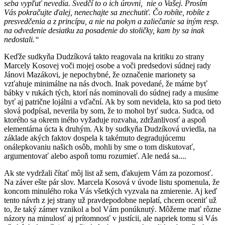
seba vypľuť nevedia. Svedčí to o ich úrovni, nie o Vašej. Prosím
Vás pokračujte ďalej, nenechajte sa znechutiť. Čo robíte, robíte z
presvedčenia a z princípu, a nie na pokyn a zaliečanie sa iným resp.
na odvedenie desiatku za posadenie do stoličky, kam by sa inak
nedostali.“
Keďže sudkyňa Dudzíková takto reagovala na kritiku zo strany
Marcely Kosovej voči mojej osobe a voči predsedovi súdnej rady
Jánovi Mazákovi, je nepochybné, že označenie marionety sa
vzťahuje minimálne na nás dvoch. Inak povedané, že máme byť
bábky v rukách tých, ktorí nás nominovali do súdnej rady a musíme
byť aj patrične lojálni a vďační. Ak by som nevidela, kto sa pod tieto
slová podpísal, neverila by som, že to mohol byť sudca. Sudca, od
ktorého sa okrem iného vyžaduje rozvaha, zdržanlivosť a aspoň
elementárna úcta k druhým. Ak by sudkyňa Dudzíková uviedla, na
základe akých faktov dospela k takémuto degradujúcemu
onálepkovaniu našich osôb, mohli by sme o tom diskutovať,
argumentovať alebo aspoň tomu rozumieť. Ale nedá sa....
Ak ste vydržali čítať môj list až sem, ďakujem Vám za pozornosť.
Na záver ešte pár slov. Marcela Kosová v úvode listu spomenula, že
koncom minulého roka Vás všetkých vyzvala na zmierenie. Aj keď
tento návrh z jej strany už pravdepodobne neplatí, chcem oceniť už
to, že taký zámer vznikol a bol Vám ponúknutý. Môžeme mať rôzne
názory na minulosť aj prítomnosť v justícii, ale napriek tomu si Vás