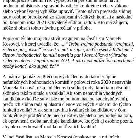
v spolupráci s členmi HK vypracovala pre súdnu radu návrh
podnetu ministerstvu spravodlivosti, čo konkrétne treba v zákone
alebo vykonávacej vyhláške upraviť. Tento návrh predseda súdnej
rady osobne prerokoval zo zástupcami všetkých komisií a následne
bol koncom roka 2021 schválený súdnou radou. Kto má záujem,
môže si obsah tohto návrhu prečítať v prílohe.
Popisom týchto mojich aktivít reagujem na časť listu Marcely
Kosovej, v ktorej uviedla, že:
....“
Treba zrejme podsunúť verejnosti,
že teraz po „očiste“ je všetko inak a super, keďže všetkých /takmer/
členov hodnotiacich komisií navrhla pani Javorčíková výhradne
z členov alebo sympatizantov ZOJ. A ako inak môžu ňou navrhnuté
osoby konať, ako super, že?“
A mám aj ja otázky. Prečo nových členov do takmer úplne
nefunkčných hodnotiacich komisií v polovici roka 2020 nenavrhla
Marcela Kosová, resp. iní členovia súdnej rady, ktorí tam pôsobili
skôr ako takáto situácia vznikla? Ak som nenavrhla vhodných
kandidátov (keďže sú v liste mojou nomináciou spochybňovaní),
prečo ich súdna rada aj hlasmi členov volených sudcami do týchto
funkcií zvolila? A ak som navrhla kvalitných kandidátov, v čom
konkrétne je problém? Je niečo neobvyklé alebo nevhodné na tom,
ak oprávnená osoba navrhuje kandidátov, ktorých aj osobne pozná,
aby ako navrhovateľ mohla ručiť za ich kvalitu?
V inej časti listu sa Marcela Kosová (opakovane, a pri iných