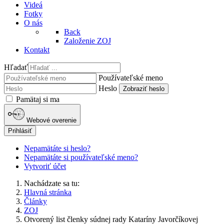
Videá
Fotky
O nás
Back
Založenie ZOJ
Kontakt
Hľadať
Používateľské meno
Heslo
Zobraziť heslo
Pamätaj si ma
Webové overenie
Prihlásiť
Nepamätáte si heslo?
Nepamätáte si používateľské meno?
Vytvoriť účet
Nachádzate sa tu:
Hlavná stránka
Články
ZOJ
Otvorený list členky súdnej rady Kataríny Javorčíkovej