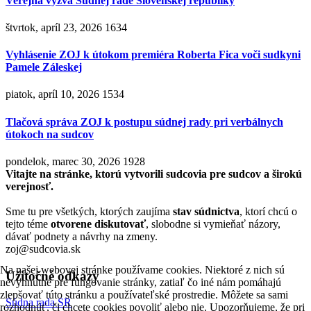
Verejná výzva Súdnej rade Slovenskej republiky
štvrtok, apríl 23, 2026
1634
Vyhlásenie ZOJ k útokom premiéra Roberta Fica voči sudkyni
Pamele Záleskej
piatok, apríl 10, 2026
1534
Tlačová správa ZOJ k postupu súdnej rady pri verbálnych
útokoch na sudcov
pondelok, marec 30, 2026
1928
Vitajte na stránke, ktorú vytvorili sudcovia pre sudcov a širokú
verejnosť.
Sme tu pre všetkých, ktorých zaujíma
stav súdnictva
, ktorí chcú o
tejto téme
otvorene diskutovať
, slobodne si vymieňať názory,
dávať podnety a návrhy na zmeny.
zoj@sudcovia.sk
Na našej webovej stránke používame cookies. Niektoré z nich sú
Užitočné odkazy
nevyhnutné pre fungovanie stránky, zatiaľ čo iné nám pomáhajú
zlepšovať túto stránku a používateľské prostredie. Môžete sa sami
Súdna rada SR
rozhodnúť, či chcete cookies povoliť alebo nie. Upozorňujeme, že pri