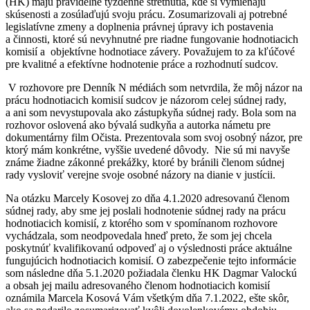
(HK) majú pravidelné týždenné stretnutia, kde si vymieňajú
skúsenosti a zosúlaďujú svoju prácu. Zosumarizovali aj potrebné
legislatívne zmeny a doplnenia právnej úpravy ich postavenia
a činnosti, ktoré sú nevyhnutné pre riadne fungovanie hodnotiacich
komisií a objektívne hodnotiace závery. Považujem to za kľúčové
pre kvalitné a efektívne hodnotenie práce a rozhodnutí sudcov.
V rozhovore pre Denník N médiách som netvrdila, že môj názor na
prácu hodnotiacich komisií sudcov je názorom celej súdnej rady,
a ani som nevystupovala ako zástupkyňa súdnej rady. Bola som na
rozhovor oslovená ako bývalá sudkyňa a autorka námetu pre
dokumentárny film Očista. Prezentovala som svoj osobný názor, pre
ktorý mám konkrétne, vyššie uvedené dôvody. Nie sú mi navyše
známe žiadne zákonné prekážky, ktoré by bránili členom súdnej
rady vysloviť verejne svoje osobné názory na dianie v justícii.
Na otázku Marcely Kosovej zo dňa 4.1.2020 adresovanú členom
súdnej rady, aby sme jej poslali hodnotenie súdnej rady na prácu
hodnotiacich komisií, z ktorého som v spomínanom rozhovore
vychádzala, som neodpovedala hneď preto, že som jej chcela
poskytnúť kvalifikovanú odpoveď aj o výslednosti práce aktuálne
fungujúcich hodnotiacich komisií. O zabezpečenie tejto informácie
som následne dňa 5.1.2020 požiadala členku HK Dagmar Valockú
a obsah jej mailu adresovaného členom hodnotiacich komisií
oznámila Marcela Kosová Vám všetkým dňa 7.1.2022, ešte skôr,