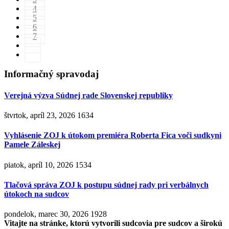
4
5
6
7
Informačný spravodaj
Verejná výzva Súdnej rade Slovenskej republiky
štvrtok, apríl 23, 2026
1634
Vyhlásenie ZOJ k útokom premiéra Roberta Fica voči sudkyni
Pamele Záleskej
piatok, apríl 10, 2026
1534
Tlačová správa ZOJ k postupu súdnej rady pri verbálnych
útokoch na sudcov
pondelok, marec 30, 2026
1928
Vitajte na stránke, ktorú vytvorili sudcovia pre sudcov a širokú