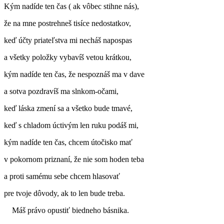
Kým nadíde ten čas ( ak vôbec stihne nás),
že na mne postrehneš tisíce nedostatkov,
keď účty priateľstva mi necháš napospas
a všetky položky vybavíš vetou krátkou,
kým nadíde ten čas, že nespoznáš ma v dave
a sotva pozdravíš ma slnkom-očami,
keď láska zmení sa a všetko bude tmavé,
keď s chladom úctivým len ruku podáš mi,
kým nadíde ten čas, chcem útočisko mať
v pokornom priznaní, že nie som hoden teba
a proti samému sebe chcem hlasovať
pre tvoje dôvody, ak to len bude treba.
Máš právo opustiť biedneho básnika.