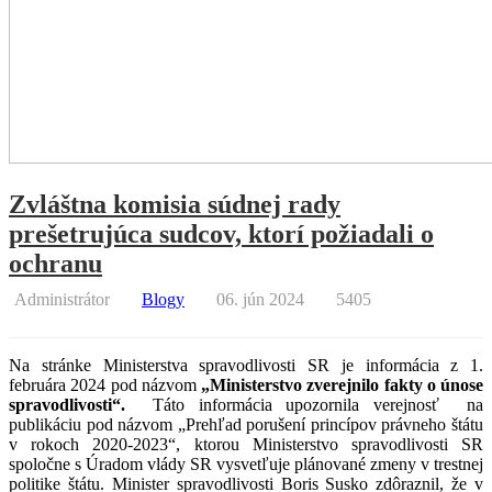
Zvláštna komisia súdnej rady
prešetrujúca sudcov, ktorí požiadali o
ochranu
Administrátor
Blogy
06. jún 2024
5405
Na stránke Ministerstva spravodlivosti SR je informácia z 1.
februára 2024 pod názvom
„Ministerstvo zverejnilo fakty o únose
spravodlivosti“.
Táto informácia upozornila verejnosť
na
publikáciu pod názvom „Prehľad porušení princípov právneho štátu
v rokoch 2020-2023“, ktorou Ministerstvo spravodlivosti SR
spoločne s Úradom vlády SR vysvetľuje plánované zmeny v trestnej
politike štátu. Minister spravodlivosti Boris Susko zdôraznil, že v