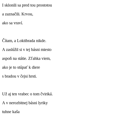
I sklonili sa pred tou prostotou
a zaznačili. Krvou,
ako sa vraví.
Čítam, a Loktibrada nikde.
A zaslúžil si v tej básni miesto
aspoň na státie. Zľahka viem,
ako je to stúpať k diere
s bradou v čejsi hrsti.
Už aj ten vrabec o tom čviriká.
A v nerozbitnej básni lyriky
tuhne kaša