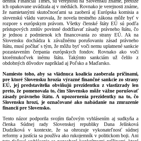
denník Financial Times, sú verejnosti na Slovensku známe, pretože
ich opakovane uvádzala aj v médiách. Rovnako je verejnosti známe,
že namietanými skutočnosťami sa zaoberá aj Európska komisia a
slovenskú vládu varovala, že novela trestného zákona môže byť v
rozpore s európskym právom. Všetky členské štáty EÚ sú podľa
prístupových zmlúv povinné dodržiavať zásady právneho štátu, čo
je jednou z podmienok ich financovania zo strany EÚ. Ak na
Slovensku dochádza k závažnému porušovaniu zásad právneho
štátu, musí počítať s tým, že môžu byť voči nemu uplatnené sankcie
pozastavením čerpania európskych fondov. Rovnako ako voči
ktorémukoľvek inému štátu. Takýmto sankciám už čelilo z
obdobných dôvodov napríklad aj Poľsko a Maďarsko.
Namiesto toho, aby sa vládnuca koalícia zaoberala príčinami,
pre ktoré Slovensku hrozia výrazné finančné sankcie zo strany
EÚ, jej predstavitelia obviňujú prezidentku z vlastizrady len
preto, že pomenovala to, čím Slovensko môže vážne porušovať
zásady právneho štátu. A upozornenia prezidentky na to, čo
Slovensku hrozí, je označované ako nabádanie na zmrazenie
financií pre Slovensko.
Tento názor podporila svojím tlačovým vyhlásením aj sudkyňa a
členka Súdnej rady Slovenskej republiky Dana Jelínková
Dudzíková v kontexte, že sa ohrozuje vykonateľnosť súdnej
reformy a justícia sa používa ako rukojemník v politickom boji. Ani