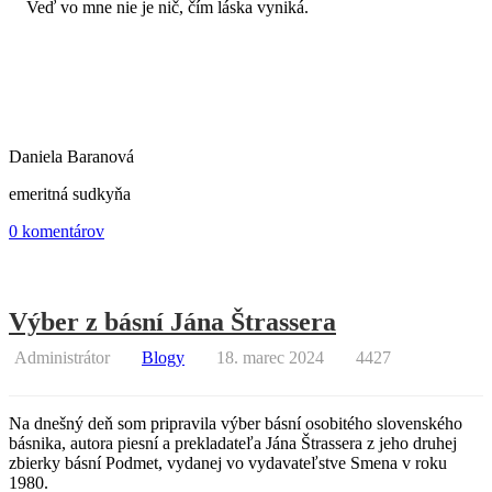
Veď vo mne nie je nič, čím láska vyniká.
Daniela Baranová
emeritná sudkyňa
0 komentárov
Výber z básní Jána Štrassera
Administrátor
Blogy
18. marec 2024
4427
Na dnešný deň som pripravila výber básní osobitého slovenského
básnika, autora piesní a prekladateľa Jána Štrassera z jeho druhej
zbierky básní Podmet, vydanej vo vydavateľstve Smena v roku
1980.