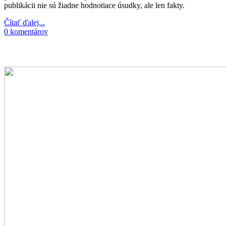
publikácii nie sú žiadne hodnotiace úsudky, ale len fakty.
Čítať ďalej...
0 komentárov