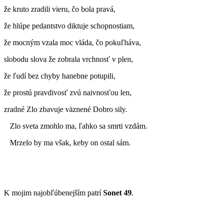
že kruto zradili vieru, čo bola pravá,
že hlúpe pedantstvo diktuje schopnostiam,
že mocným vzala moc vláda, čo pokuľháva,
slobodu slova že zobrala vrchnosť v plen,
že ľudí bez chyby hanebne potupili,
že prostú pravdivosť zvú naivnosťou len,
zradné Zlo zbavuje väznené Dobro sily.
Zlo sveta zmohlo ma, ľahko sa smrti vzdám.
Mrzelo by ma však, keby on ostal sám.
K mojim najobľúbenejším patrí
Sonet 49
.