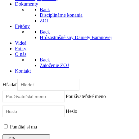
Dokumenty
Back
Disciplinárne konania
ZOJ
Fejtóny
Back
Hrôzostrašné sny Daniely Baranovej
Videá
Fotky
O nás
Back
Založenie ZOJ
Kontakt
Hľadať
Používateľské meno
Heslo
Pamätaj si ma