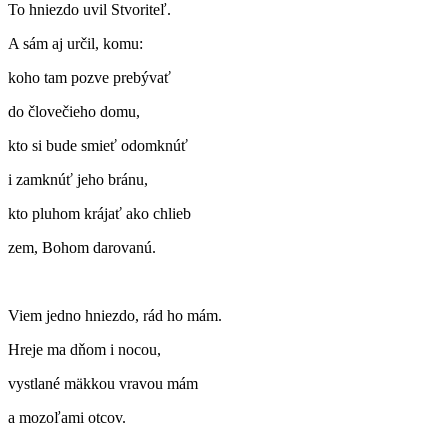
To hniezdo uvil Stvoriteľ.
A sám aj určil, komu:
koho tam pozve prebývať
do človečieho domu,
kto si bude smieť odomknúť
i zamknúť jeho bránu,
kto pluhom krájať ako chlieb
zem, Bohom darovanú.
Viem jedno hniezdo, rád ho mám.
Hreje ma dňom i nocou,
vystlané mäkkou vravou mám
a mozoľami otcov.