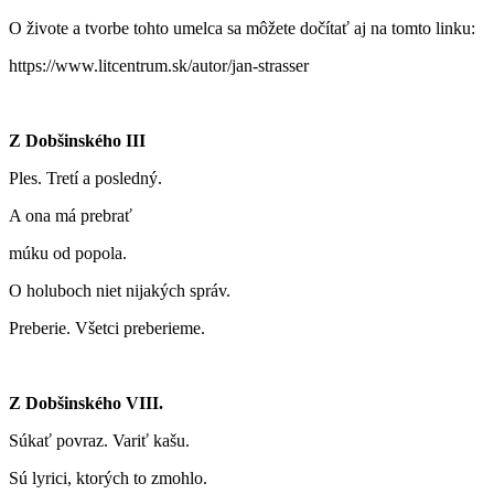
O živote a tvorbe tohto umelca sa môžete dočítať aj na tomto linku:
https://www.litcentrum.sk/autor/jan-strasser
Z Dobšinského III
Ples. Tretí a posledný.
A ona má prebrať
múku od popola.
O holuboch niet nijakých správ.
Preberie. Všetci preberieme.
Z Dobšinského VIII.
Súkať povraz. Variť kašu.
Sú lyrici, ktorých to zmohlo.