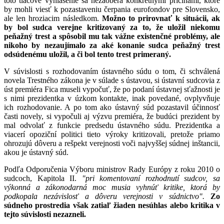
toto tlačové vyhlásenie sa nezaoberá konkrétnymi príčinami, ktoré
by mohli viesť k pozastaveniu čerpania eurofondov pre Slovensko,
ale len hroziacim následkom.
Možno to prirovnať k situácii, ak
by bol sudca verejne kritizovaný za to, že uložil niekomu
peňažný trest a spôsobil mu tak vážne existenčné problémy, ale
nikoho by nezaujímalo za aké konanie sudca peňažný trest
odsúdenému uložil, a či bol tento trest primeraný.
V súvislosti s rozhodovaním ústavného súdu o tom, či schválená
novela Trestného zákona je v súlade s ústavou, si ústavní sudcovia z
úst premiéra Fica museli vypočuť, že po podaní ústavnej sťažnosti je
s nimi prezidentka v úzkom kontakte, inak povedané, ovplyvňuje
ich rozhodovanie. A po tom ako ústavný súd pozastavil účinnosť
časti novely, si vypočuli aj výzvu premiéra, že budúci prezident by
mal odvolať z funkcie predsedu ústavného súdu. Prezidentka a
viacerí opoziční politici tieto výroky kritizovali, pretože priamo
ohrozujú dôveru a rešpekt verejnosti voči najvyššej súdnej inštancii,
akou je ústavný súd.
Podľa Odporučenia Výboru ministrov Rady Európy z roku 2010 o
sudcoch, Kapitola II.
"pri komentovaní rozhodnutí sudcov, sa
výkonná a zákonodarná moc musia vyhnúť kritike, ktorá by
podkopala nezávislosť a dôveru verejnosti v súdnictvo".
Zo
súdneho prostredia však zatiaľ žiaden nesúhlas alebo kritika v
tejto súvislosti nezazneli.