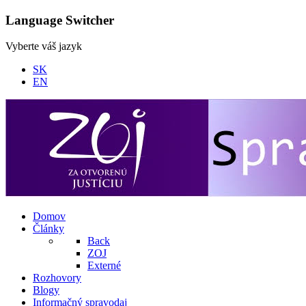
Language Switcher
Vyberte váš jazyk
SK
EN
Domov
Články
Back
ZOJ
Externé
Rozhovory
Blogy
Informačný spravodaj