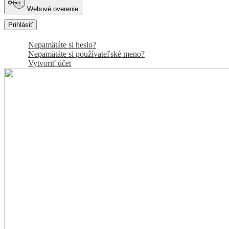
Webové overenie
Prihlásiť
Nepamätáte si heslo?
Nepamätáte si používateľské meno?
Vytvoriť účet