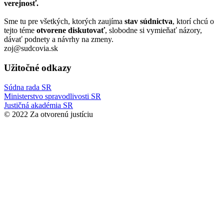
verejnosť.
Sme tu pre všetkých, ktorých zaujíma
stav súdnictva
, ktorí chcú o
tejto téme
otvorene diskutovať
, slobodne si vymieňať názory,
dávať podnety a návrhy na zmeny.
zoj@sudcovia.sk
Užitočné odkazy
Súdna rada SR
Ministerstvo spravodlivosti SR
Justičná akadémia SR
© 2022 Za otvorenú justíciu