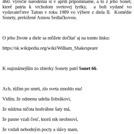
460. výročie narodenia si v apríli pripomíname, a to z jeho Sonet,
ktoré patria k vrcholom svetovej lyriky, a boli vydané vo
vydavateľstve Tatran v roku 1989 vo výbere z diela II. Komédie
Sonety, preložené Annou Sedlačkovou.
O jeho živote a diele sa môžete dočítať aj na tomto linku:
https://sk.wikipedia.org/wiki/William_Shakespeare
K najznámejším zo zbierky Sonety patrí
Sonet 66
.
Ach, túžim po smrti, zlo sveta zmohlo ma!
Vidím, že odmenu udelia žobrákovi,
že núdzna ničota hodvábne šaty má,
že panne vzali česť, ktorú nik neobnoví,
že vzdali nehodným pocty a slávy mam,