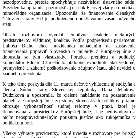
nezodpovedné, pretože spochybňuje nezávislosť ústavného súdu.
Prezidentka upriamila pozornosť aj na tlak Ficovej vlády na médiá a
mimovládne organizácie. Upozornila, že financovanie členských
štátov zo strany EÚ je podmienené dodržiavaním zásad právneho
štátu.
Obsah rozhovoru vyvolal emotívne reakcie niektorých
predstaviteľov vládnucej koalície. Podľa podpredsedu parlamentu
Ľuboša Blahu chce prezidentka nabádaním na zastavenie
financovania pripraviť Slovensko o miliardy z Európskej únie a
dopustila sa tým vlastizrady. Poradca premiéra a politický
komentátor Eduard Chmelár to obdobne vyhodnotil ako vedomé,
premyslené a zákerné poškodzovanie záujmov štátu, aké nevidel u
žiadneho prezidenta.
K tejto téme poskytla dňa 11. marca tlačové vyhlásenie aj sudkyňa a
členka Súdnej rady Slovenskej republiky Dana Jelínková
Dudzíková a upozornila, že cielené nabádanie na pozastavenie
platieb z Európskej únie zo strany slovenských politikov priamo
ohrozuje vykonateľnosť súdnej reformy v praxi, ktorá je
financovaná z prostriedkov Európskej únie, a je nedôvodným a
ničím neospravedlniteľným použitím justície ako rukojemníka v
politickom boji.
Všetky výhrady prezidentky, ktoré uviedla v rozhovore pre britský