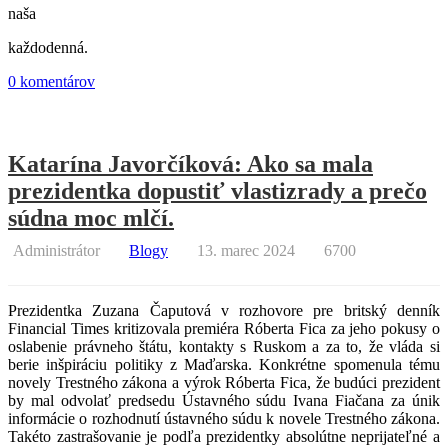
naša
každodenná.
0 komentárov
Katarína Javorčíková: Ako sa mala
prezidentka dopustiť vlastizrady a prečo
súdna moc mlčí.
Administrátor
Blogy
13. marec 2024
6700
Prezidentka Zuzana Čaputová v rozhovore pre britský denník
Financial Times kritizovala premiéra Róberta Fica za jeho pokusy o
oslabenie právneho štátu, kontakty s Ruskom a za to, že vláda si
berie inšpiráciu politiky z Maďarska. Konkrétne spomenula tému
novely Trestného zákona a výrok Róberta Fica, že budúci prezident
by mal odvolať predsedu Ústavného súdu Ivana Fiačana za únik
informácie o rozhodnutí ústavného súdu k novele Trestného zákona.
Takéto zastrašovanie je podľa prezidentky absolútne neprijateľné a