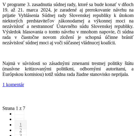
V programe 3. zasadnutia súdnej rady, ktoré sa bude konať v dňoch
19. až 21. marca 2024, je zaradené aj prerokovanie návrhu na
prijatie Vyhlásenia Súdnej rady Slovenskej republiky k útokom
niektorých predstaviteľov zákonodarnej a výkonnej moci na
nezávislosť a nestrannosť Ústavného súdu Slovenskej republiky.
Výsledok hlasovania o tomto návrhu v mnohom napovie, či súdna
rada v čiastočne novom zložení je schopná účinne brániť
nezávislosť súdnej moci aj voči súčasnej vládnucej koalícii.
Najmä v súvislosti so zásadnými zmenami trestnej politiky štátu
(masívne kritizovanými politikmi, odbornými autoritami, a
Európskou komisiou) totiž súdna rada žiadne stanovisko neprijala.
1 komentár
Strana 1 z 7
1
2
3