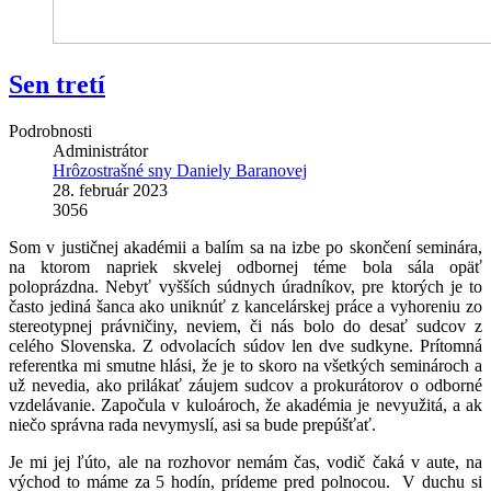
Sen tretí
Podrobnosti
Administrátor
Hrôzostrašné sny Daniely Baranovej
28. február 2023
3056
Som v justičnej akadémii a balím sa na izbe po skončení seminára,
na ktorom napriek skvelej odbornej téme bola sála opäť
poloprázdna. Nebyť vyšších súdnych úradníkov, pre ktorých je to
často jediná šanca ako uniknúť z kancelárskej práce a vyhoreniu zo
stereotypnej právničiny, neviem, či nás bolo do desať sudcov z
celého Slovenska. Z odvolacích súdov len dve sudkyne. Prítomná
referentka mi smutne hlási, že je to skoro na všetkých seminároch a
už nevedia, ako prilákať záujem sudcov a prokurátorov o odborné
vzdelávanie. Započula v kuloároch, že akadémia je nevyužitá, a ak
niečo správna rada nevymyslí, asi sa bude prepúšťať.
Je mi jej ľúto, ale na rozhovor nemám čas, vodič čaká v aute, na
východ to máme za 5 hodín, prídeme pred polnocou. V duchu si