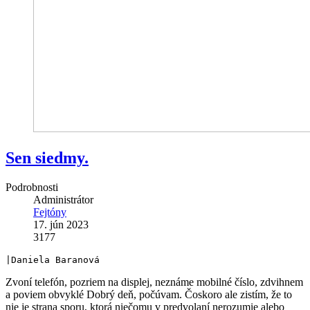
Sen siedmy.
Podrobnosti
Administrátor
Fejtóny
17. jún 2023
3177
|Daniela Baranová
Zvoní telefón, pozriem na displej, neznáme mobilné číslo, zdvihnem
a poviem obvyklé Dobrý deň, počúvam. Čoskoro ale zistím, že to
nie je strana sporu, ktorá niečomu v predvolaní nerozumie alebo