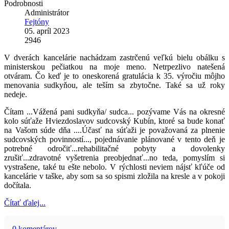
Podrobnosti
Administrátor
Fejtóny
05. apríl 2023
2946
V dverách kancelárie nachádzam zastrčenú veľkú bielu obálku s
ministerskou pečiatkou na moje meno. Netrpezlivo natešená
otváram. Čo keď je to oneskorená gratulácia k 35. výročiu môjho
menovania sudkyňou, ale teším sa zbytočne. Také sa už roky
nedeje.
Čítam ...Vážená pani sudkyňa/ sudca... pozývame Vás na okresné
kolo súťaže Hviezdoslavov sudcovský Kubín, ktoré sa bude konať
na Vašom súde dňa ....Účasť na súťaži je považovaná za plnenie
sudcovských povinností..., pojednávanie plánované v tento deň je
potrebné odročiť...rehabilitačné pobyty a dovolenky
zrušiť...zdravotné vyšetrenia preobjednať...no teda, pomyslím si
vystrašene, také tu ešte nebolo. V rýchlosti neviem nájsť kľúče od
kancelárie v taške, aby som sa so spismi zložila na kresle a v pokoji
dočítala.
Čítať ďalej...
0 komentárov