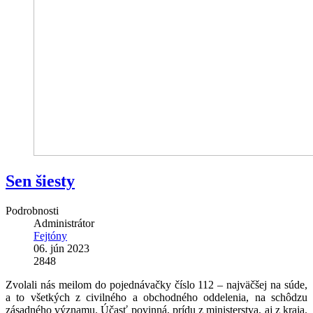
Sen šiesty
Podrobnosti
Administrátor
Fejtóny
06. jún 2023
2848
Zvolali nás meilom do pojednávačky číslo 112 – najväčšej na súde,
a to všetkých z civilného a obchodného oddelenia, na schôdzu
zásadného významu. Účasť povinná, prídu z ministerstva, aj z kraja.