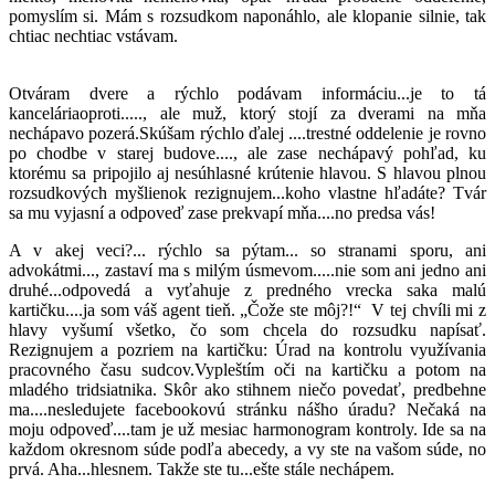
pomyslím si. Mám s rozsudkom naponáhlo, ale klopanie silnie, tak
chtiac nechtiac vstávam.
Otváram dvere a rýchlo podávam informáciu...je to tá
kanceláriaoproti....., ale muž, ktorý stojí za dverami na mňa
nechápavo pozerá.Skúšam rýchlo ďalej ....trestné oddelenie je rovno
po chodbe v starej budove...., ale zase nechápavý pohľad, ku
ktorému sa pripojilo aj nesúhlasné krútenie hlavou. S hlavou plnou
rozsudkových myšlienok rezignujem...koho vlastne hľadáte? Tvár
sa mu vyjasní a odpoveď zase prekvapí mňa....no predsa vás!
A v akej veci?... rýchlo sa pýtam... so stranami sporu, ani
advokátmi..., zastaví ma s milým úsmevom.....nie som ani jedno ani
druhé...odpovedá a vyťahuje z predného vrecka saka malú
kartičku....ja som váš agent tieň. „Čože ste môj?!“ V tej chvíli mi z
hlavy vyšumí všetko, čo som chcela do rozsudku napísať.
Rezignujem a pozriem na kartičku: Úrad na kontrolu využívania
pracovného času sudcov.Vypleštím oči na kartičku a potom na
mladého tridsiatnika. Skôr ako stihnem niečo povedať, predbehne
ma....nesledujete facebookovú stránku nášho úradu? Nečaká na
moju odpoveď....tam je už mesiac harmonogram kontroly. Ide sa na
každom okresnom súde podľa abecedy, a vy ste na vašom súde, no
prvá. Aha...hlesnem. Takže ste tu...ešte stále nechápem.