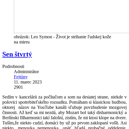
obrázok: Leo Symon - Život je strihanie ľudskej kože
na mieru
Sen štvrtý
Podrobnosti
Administrátor
Fejtóny
11. marec 2023
2901
Sedím v kancelárii za počítačom a som na desiatej strane, niekde v
polovici spotrebiteľského rozsudku. Pomáham si klasickou hudbou,
oktorej názov na YouTube kanáli sľubuje povzbudenie mozgovej
činnosti. Až keď sa mi nezdá, aby Mozart bol taký disharmonický a
Berlínski filharmonici takí falošní, zistím, že mi ktosi klope na dvere.
Tuším,že niekto cudzí, domáci by už po prvom zaklopaní vošli. Asi
niekto, menovka nemenovka, opäť hľadá probačné oddelenie,