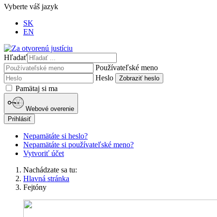
Vyberte váš jazyk
SK
EN
Hľadať
Používateľské meno
Heslo
Zobraziť heslo
Pamätaj si ma
Webové overenie
Prihlásiť
Nepamätáte si heslo?
Nepamätáte si používateľské meno?
Vytvoriť účet
Nachádzate sa tu:
Hlavná stránka
Fejtóny