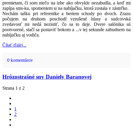
premietam, či som niečo na izbe ako obvykle nezabudla, a keď mi
zapípa sms-ka, spomeniem si na nabíjačku, ktorá zostala v zástrčke.
Nechám tašku pri referentke a beriem schody po dvoch. Zrazu
počujem na druhom poschodí vzrušené hlasy a sudcovská
zvedavosť mi nedá nezistiť, čo sa to deje. Dvere salónika sú
pootvorené, stačí sa postaviť bokom a ...v tej sekunde zabudnem na
nabíjačku aj vodiča.
Čítať ďalej...
0 komentárov
Hrôzostrašné sny Daniely Baranovej
Strana 1 z 2
1
2