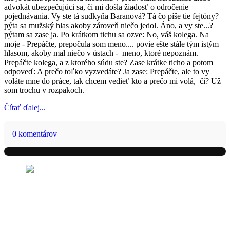
advokát ubezpečujúci sa, či mi došla žiadosť o odročenie
pojednávania. Vy ste tá sudkyňa Baranová? Tá čo píše tie fejtóny?
pýta sa mužský hlas akoby zároveň niečo jedol. Áno, a vy ste...?
pýtam sa zase ja. Po krátkom tichu sa ozve: No, váš kolega. Na
moje - Prepáčte, prepočula som meno.... povie ešte stále tým istým
hlasom, akoby mal niečo v ústach - meno, ktoré nepoznám.
Prepáčte kolega, a z ktorého súdu ste? Zase krátke ticho a potom
odpoveď: A prečo toľko vyzvedáte? Ja zase: Prepáčte, ale to vy
voláte mne do práce, tak chcem vedieť kto a prečo mi volá, či? Už
som trochu v rozpakoch.
Čítať ďalej...
0 komentárov