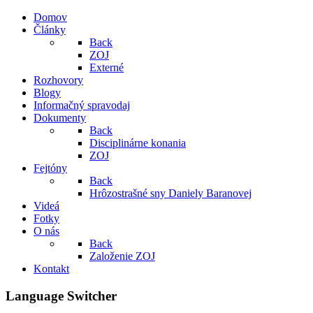
Domov
Články
Back
ZOJ
Externé
Rozhovory
Blogy
Informačný spravodaj
Dokumenty
Back
Disciplinárne konania
ZOJ
Fejtóny
Back
Hrôzostrašné sny Daniely Baranovej
Videá
Fotky
O nás
Back
Založenie ZOJ
Kontakt
Language Switcher