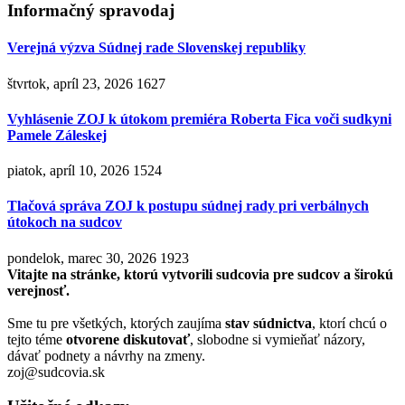
Informačný spravodaj
Verejná výzva Súdnej rade Slovenskej republiky
štvrtok, apríl 23, 2026
1627
Vyhlásenie ZOJ k útokom premiéra Roberta Fica voči sudkyni
Pamele Záleskej
piatok, apríl 10, 2026
1524
Tlačová správa ZOJ k postupu súdnej rady pri verbálnych
útokoch na sudcov
pondelok, marec 30, 2026
1923
Vitajte na stránke, ktorú vytvorili sudcovia pre sudcov a širokú
verejnosť.
Sme tu pre všetkých, ktorých zaujíma
stav súdnictva
, ktorí chcú o
tejto téme
otvorene diskutovať
, slobodne si vymieňať názory,
dávať podnety a návrhy na zmeny.
zoj@sudcovia.sk