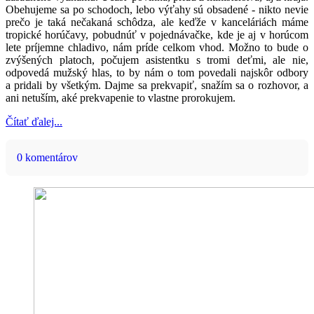
Obehujeme sa po schodoch, lebo výťahy sú obsadené - nikto nevie
prečo je taká nečakaná schôdza, ale keďže v kanceláriách máme
tropické horúčavy, pobudnúť v pojednávačke, kde je aj v horúcom
lete príjemne chladivo, nám príde celkom vhod. Možno to bude o
zvýšených platoch, počujem asistentku s tromi deťmi, ale nie,
odpovedá mužský hlas, to by nám o tom povedali najskôr odbory
a pridali by všetkým. Dajme sa prekvapiť, snažím sa o rozhovor, a
ani netuším, aké prekvapenie to vlastne prorokujem.
Čítať ďalej...
0 komentárov