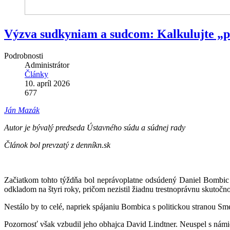
Výzva sudkyniam a sudcom: Kalkulujte „pol
Podrobnosti
Administrátor
Články
10. apríl 2026
677
Ján Mazák
Autor je bývalý predseda Ústavného súdu a súdnej rady
Článok bol prevzatý z denníkn.sk
Začiatkom tohto týždňa bol neprávoplatne odsúdený Daniel Bombic 
odkladom na štyri roky, pričom nezistil žiadnu trestnoprávnu skutočn
Nestálo by to celé, napriek spájaniu Bombica s politickou stranou Smer
Pozornosť však vzbudil jeho obhajca David Lindtner. Neuspel s námiet