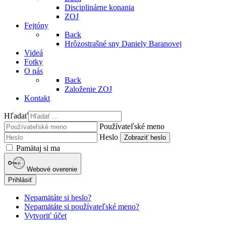
Disciplinárne konania
ZOJ
Fejtóny
Back
Hrôzostrašné sny Daniely Baranovej
Videá
Fotky
O nás
Back
Založenie ZOJ
Kontakt
Hľadať
Používateľské meno
Heslo
Zobraziť heslo
Pamätaj si ma
Webové overenie
Prihlásiť
Nepamätáte si heslo?
Nepamätáte si používateľské meno?
Vytvoriť účet