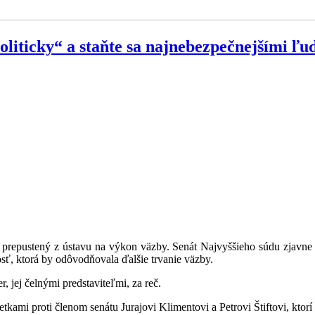
iticky“ a staňte sa najnebezpečnejšími ľuďm
prepustený z ústavu na výkon väzby. Senát Najvyššieho súdu zjavne 
osť, ktorá by odôvodňovala ďalšie trvanie väzby.
, jej čelnými predstaviteľmi, za reč.
kami proti členom senátu Jurajovi Klimentovi a Petrovi Štiftovi, ktorí