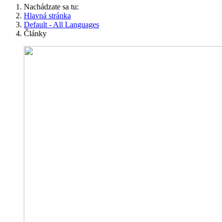
Nachádzate sa tu:
Hlavná stránka
Default - All Languages
Články