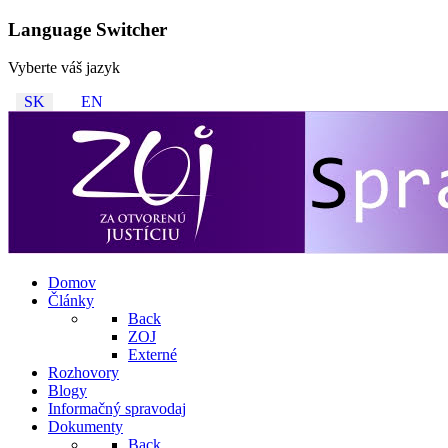
Language Switcher
Vyberte váš jazyk
SK
EN
Domov
Články
Back
ZOJ
Externé
Rozhovory
Blogy
Informačný spravodaj
Dokumenty
Back