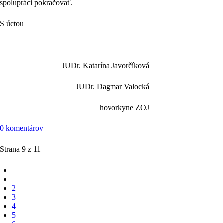
spolupráci pokračovať.
S úctou
JUDr. Katarína Javorčíková
JUDr. Dagmar Valocká
hovorkyne ZOJ
0 komentárov
Strana 9 z 11
2
3
4
5