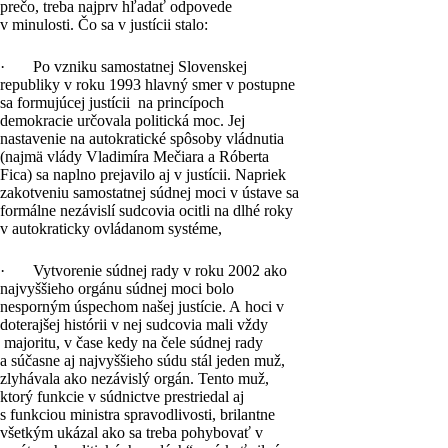
prečo, treba najprv hľadať odpovede
v minulosti. Čo sa v justícii stalo:
· Po vzniku samostatnej Slovenskej
republiky v roku 1993 hlavný smer v postupne
sa formujúcej justícii na princípoch
demokracie určovala politická moc. Jej
nastavenie na autokratické spôsoby vládnutia
(najmä vlády Vladimíra Mečiara a Róberta
Fica) sa naplno prejavilo aj v justícii. Napriek
zakotveniu samostatnej súdnej moci v ústave sa
formálne nezávislí sudcovia ocitli na dlhé roky
v autokraticky ovládanom systéme,
· Vytvorenie súdnej rady v roku 2002 ako
najvyššieho orgánu súdnej moci bolo
nesporným úspechom našej justície. A hoci v
doterajšej histórii v nej sudcovia mali vždy
majoritu, v čase kedy na čele súdnej rady
a súčasne aj najvyššieho súdu stál jeden muž,
zlyhávala ako nezávislý orgán. Tento muž,
ktorý funkcie v súdnictve prestriedal aj
s funkciou ministra spravodlivosti, brilantne
všetkým ukázal ako sa treba pohybovať v