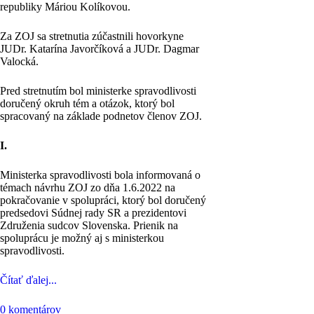
republiky Máriou Kolíkovou.
Za ZOJ sa stretnutia zúčastnili hovorkyne
JUDr. Katarína Javorčíková a JUDr. Dagmar
Valocká.
Pred stretnutím bol ministerke spravodlivosti
doručený okruh tém a otázok, ktorý bol
spracovaný na základe podnetov členov ZOJ.
I.
Ministerka spravodlivosti bola informovaná o
témach návrhu ZOJ zo dňa 1.6.2022 na
pokračovanie v spolupráci, ktorý bol doručený
predsedovi Súdnej rady SR a prezidentovi
Združenia sudcov Slovenska. Prienik na
spoluprácu je možný aj s ministerkou
spravodlivosti.
Čítať ďalej...
0 komentárov