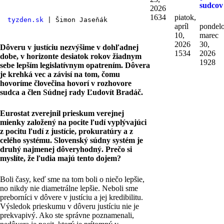
sudcov
2026
1634
piatok,
tyzden.sk
 | Šimon Jaseňák
apríl
pondelo
10,
marec
2026
30,
Dôveru v justíciu nezvýšime v dohľadnej
1534
2026
dobe, v horizonte desiatok rokov žiadnym
1928
sebe lepším legislatívnym opatrením. Dôvera
je krehká vec a závisí na tom, čomu
hovoríme človečina hovorí v rozhovore
sudca a člen Súdnej rady Ľudovít Bradáč.
Eurostat zverejnil prieskum verejnej
mienky založený na pocite ľudí vyplývajúci
z pocitu ľudí z justície, prokuratúry a z
celého systému. Slovenský súdny systém je
druhý najmenej dôveryhodný. Prečo si
myslíte, že ľudia majú tento dojem?
Boli časy, keď sme na tom boli o niečo lepšie,
no nikdy nie diametrálne lepšie. Neboli sme
preborníci v dôvere v justíciu a jej kredibilitu.
Výsledok prieskumu v dôveru justíciu nie je
prekvapivý. Ako ste správne poznamenali,