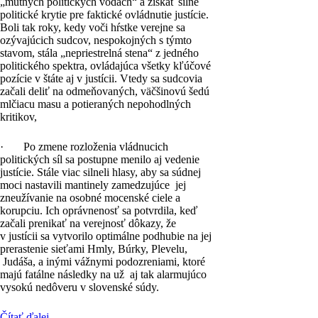
„mútnych politických vodách“ a získať silné
politické krytie pre faktické ovládnutie justície.
Boli tak roky, kedy voči hŕstke verejne sa
ozývajúcich sudcov, nespokojných s týmto
stavom, stála „nepriestrelná stena“ z jedného
politického spektra, ovládajúca všetky kľúčové
pozície v štáte aj v justícii. Vtedy sa sudcovia
začali deliť na odmeňovaných, väčšinovú šedú
mlčiacu masu a potieraných nepohodlných
kritikov,
· Po zmene rozloženia vládnucich
politických síl sa postupne menilo aj vedenie
justície. Stále viac silneli hlasy, aby sa súdnej
moci nastavili mantinely zamedzujúce jej
zneužívanie na osobné mocenské ciele a
korupciu. Ich oprávnenosť sa potvrdila, keď
začali prenikať na verejnosť dôkazy, že
v justícii sa vytvorilo optimálne podhubie na jej
prerastenie sieťami Hmly, Búrky, Plevelu,
Judáša, a inými vážnymi podozreniami, ktoré
majú fatálne následky na už aj tak alarmujúco
vysokú nedôveru v slovenské súdy.
Čítať ďalej...