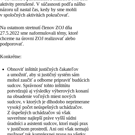
aktivity prerušené. V súčasnosti podľa nášho
názoru už nastal čas, kedy by sme mohli
v spoločných aktivitách pokračovať.
Na ostatnom stretnutí členov ZOJ dňa
27.5.2022 sme naformulovali témy, ktoré
chceme na úrovni ZOJ realizovať alebo
podporovať.
Konkrétne:
Obnoviť inštitút justičných čakateľov
a umožniť, aby si justičný systém sám
mohol zaučiť a odborne pripraviť budúcich
sudcov. Správnosť tohto inštitútu
potvrdzujú aj výsledky výberových konaní
na obsadenie voľných miest nových
sudcov, v ktorých je dlhodobo neprimerane
vysoký počet neúspešných uchádzačov.
Z úspešných uchádzačov sú však
suverénne najlepší práve vyšší súdni
úradníci a asistenti sudcov, ktorí majú prax
v justičnom prostredí. Ani oni však nemajú
možnosť tak komplexnej praxe na všetky