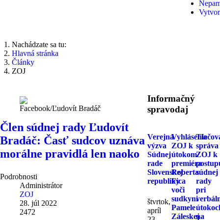
Nepamä
Vytvor
Nachádzate sa tu:
Hlavná stránka
Články
ZOJ
Informačný
spravodaj
Facebook/Ľudovít Bradáč
Člen súdnej rady Ľudovít
Verejná
Vyhlásenie
Tlačov
Bradáč: Časť sudcov uznáva
výzva
ZOJ k
správa
morálne pravidlá len naoko
Súdnej
útokom
ZOJ k
rade
premiéra
postup
Slovenskej
Roberta
súdnej
Podrobnosti
republiky
Fica
rady
Administrátor
voči
pri
ZOJ
sudkyni
verbál
štvrtok,
28. júl 2022
Pamele
útokoc
apríl
2472
Záleskej
na
23,