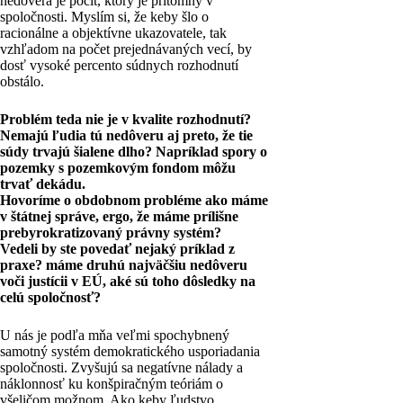
nedôvera je pocit, ktorý je prítomný v
spoločnosti. Myslím si, že keby šlo o
racionálne a objektívne ukazovatele, tak
vzhľadom na počet prejednávaných vecí, by
dosť vysoké percento súdnych rozhodnutí
obstálo.
Problém teda nie je v kvalite rozhodnutí?
Nemajú ľudia tú nedôveru aj preto, že tie
súdy trvajú šialene dlho? Napríklad spory o
pozemky s pozemkovým fondom môžu
trvať dekádu.
Hovoríme o obdobnom probléme ako máme
v štátnej správe, ergo, že máme prílišne
prebyrokratizovaný právny systém?
Vedeli by ste povedať nejaký príklad z
praxe? máme druhú najväčšiu nedôveru
voči justícii v EÚ, aké sú toho dôsledky na
celú spoločnosť?
U nás je podľa mňa veľmi spochybnený
samotný systém demokratického usporiadania
spoločnosti. Zvyšujú sa negatívne nálady a
náklonnosť ku konšpiračným teóriám o
všeličom možnom. Ako keby ľudstvo