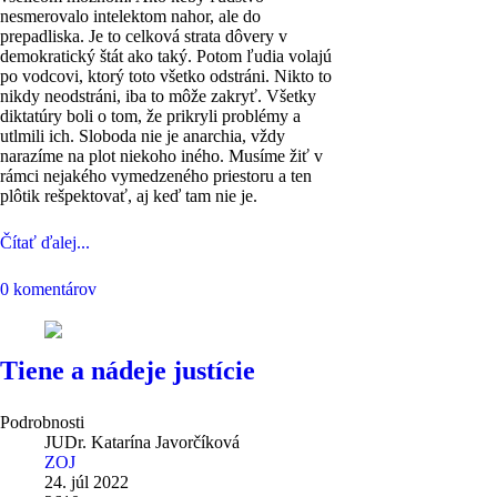
nesmerovalo intelektom nahor, ale do
prepadliska. Je to celková strata dôvery v
demokratický štát ako taký. Potom ľudia volajú
po vodcovi, ktorý toto všetko odstráni. Nikto to
nikdy neodstráni, iba to môže zakryť. Všetky
diktatúry boli o tom, že prikryli problémy a
utlmili ich. Sloboda nie je anarchia, vždy
narazíme na plot niekoho iného. Musíme žiť v
rámci nejakého vymedzeného priestoru a ten
plôtik rešpektovať, aj keď tam nie je.
Čítať ďalej...
0 komentárov
Tiene a nádeje justície
Podrobnosti
JUDr. Katarína Javorčíková
ZOJ
24. júl 2022