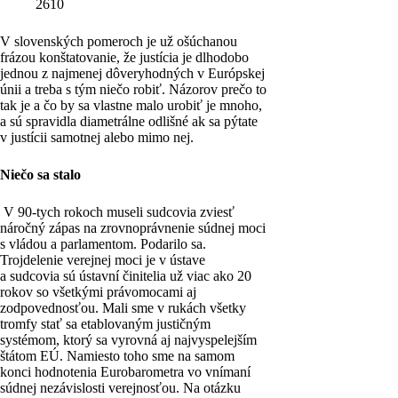
2610
V slovenských pomeroch je už ošúchanou
frázou konštatovanie, že justícia je dlhodobo
jednou z najmenej dôveryhodných v Európskej
únii a treba s tým niečo robiť. Názorov prečo to
tak je a čo by sa vlastne malo urobiť je mnoho,
a sú spravidla diametrálne odlišné ak sa pýtate
v justícii samotnej alebo mimo nej.
Niečo sa stalo
V 90-tych rokoch museli sudcovia zviesť
náročný zápas na zrovnoprávnenie súdnej moci
s vládou a parlamentom. Podarilo sa.
Trojdelenie verejnej moci je v ústave
a sudcovia sú ústavní činitelia už viac ako 20
rokov so všetkými právomocami aj
zodpovednosťou. Mali sme v rukách všetky
tromfy stať sa etablovaným justičným
systémom, ktorý sa vyrovná aj najvyspelejším
štátom EÚ. Namiesto toho sme na samom
konci hodnotenia Eurobarometra vo vnímaní
súdnej nezávislosti verejnosťou. Na otázku