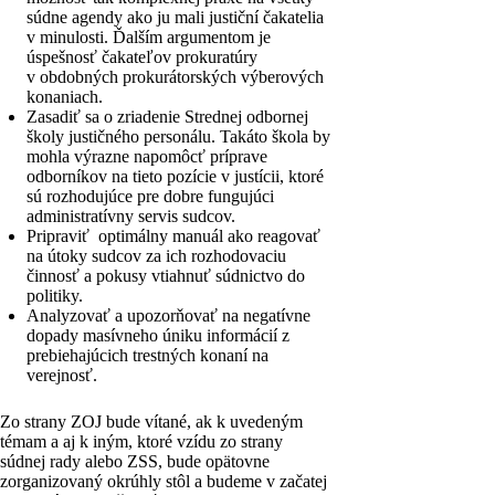
súdne agendy ako ju mali justiční čakatelia
v minulosti. Ďalším argumentom je
úspešnosť čakateľov prokuratúry
v obdobných prokurátorských výberových
konaniach.
Zasadiť sa o zriadenie Strednej odbornej
školy justičného personálu. Takáto škola by
mohla výrazne napomôcť príprave
odborníkov na tieto pozície v justícii, ktoré
sú rozhodujúce pre dobre fungujúci
administratívny servis sudcov.
Pripraviť optimálny manuál ako reagovať
na útoky sudcov za ich rozhodovaciu
činnosť a pokusy vtiahnuť súdnictvo do
politiky.
Analyzovať a upozorňovať na negatívne
dopady masívneho úniku informácií z
prebiehajúcich trestných konaní na
verejnosť.
Zo strany ZOJ bude vítané, ak k uvedeným
témam a aj k iným, ktoré vzídu zo strany
súdnej rady alebo ZSS, bude opätovne
zorganizovaný okrúhly stôl a budeme v začatej