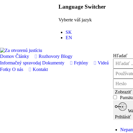
Language Switcher
Vyberte váš jazyk
SK
EN
Hľadať
Domov
Články
Rozhovory
Blogy
Informačný spravodaj
Dokumenty
Fejtóny
Videá
Fotky
O nás
Kontakt
Zobraziť 
Pamäta
We
Prihlásiť
Nepamä