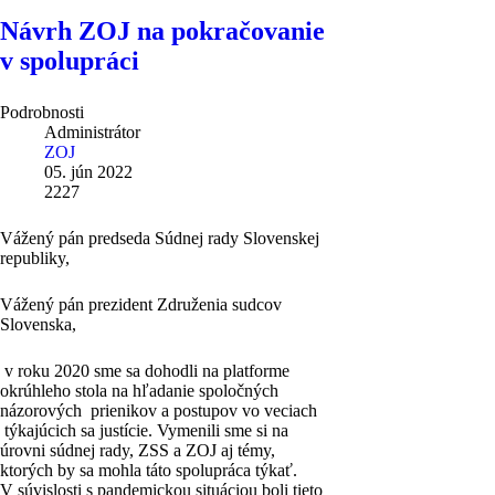
Návrh ZOJ na pokračovanie
v spolupráci
Podrobnosti
Administrátor
ZOJ
05. jún 2022
2227
Vážený pán predseda Súdnej rady Slovenskej
republiky,
Vážený pán prezident Združenia sudcov
Slovenska,
v roku 2020 sme sa dohodli na platforme
okrúhleho stola na hľadanie spoločných
názorových prienikov a postupov vo veciach
týkajúcich sa justície. Vymenili sme si na
úrovni súdnej rady, ZSS a ZOJ aj témy,
ktorých by sa mohla táto spolupráca týkať.
V súvislosti s pandemickou situáciou boli tieto