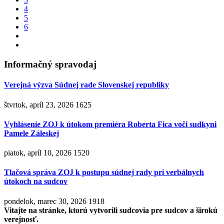
4
5
6
Informačný spravodaj
Verejná výzva Súdnej rade Slovenskej republiky
štvrtok, apríl 23, 2026
1625
Vyhlásenie ZOJ k útokom premiéra Roberta Fica voči sudkyni
Pamele Záleskej
piatok, apríl 10, 2026
1520
Tlačová správa ZOJ k postupu súdnej rady pri verbálnych
útokoch na sudcov
pondelok, marec 30, 2026
1918
Vitajte na stránke, ktorú vytvorili sudcovia pre sudcov a širokú
verejnosť.