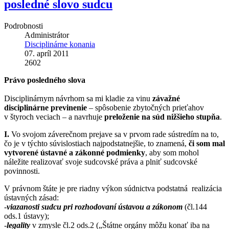
posledné slovo sudcu
Podrobnosti
Administrátor
Disciplinárne konania
07. apríl 2011
2602
Právo posledného slova
Disciplinárnym návrhom sa mi kladie za vinu
závažné
disciplinárne previnenie
– spôsobenie zbytočných prieťahov
v štyroch veciach – a navrhuje
preloženie na súd nižšieho stupňa
.
I.
Vo svojom záverečnom prejave sa v prvom rade sústredím na to,
čo je v týchto súvislostiach najpodstatnejšie, to znamená,
či som mal
vytvorené ústavné a zákonné podmienky
, aby som mohol
náležite realizovať svoje sudcovské práva a plniť sudcovské
povinnosti.
V právnom štáte je pre riadny výkon súdnictva podstatná realizácia
ústavných zásad:
-
viazanosti sudcu pri rozhodovaní ústavou a zákonom
(čl.144
ods.1 ústavy);
-
legality
v zmysle čl.2 ods.2 („Štátne orgány môžu konať iba na