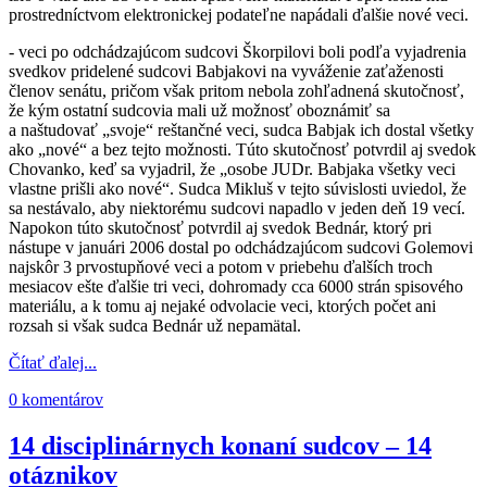
prostredníctvom elektronickej podateľne napádali ďalšie nové veci.
- veci po odchádzajúcom sudcovi Škorpilovi boli podľa vyjadrenia
svedkov pridelené sudcovi Babjakovi na vyváženie zaťaženosti
členov senátu, pričom však pritom nebola zohľadnená skutočnosť,
že kým ostatní sudcovia mali už možnosť oboznámiť sa
a naštudovať „svoje“ reštančné veci, sudca Babjak ich dostal všetky
ako „nové“ a bez tejto možnosti. Túto skutočnosť potvrdil aj svedok
Chovanko, keď sa vyjadril, že „osobe JUDr. Babjaka všetky veci
vlastne prišli ako nové“. Sudca Mikluš v tejto súvislosti uviedol, že
sa nestávalo, aby niektorému sudcovi napadlo v jeden deň 19 vecí.
Napokon túto skutočnosť potvrdil aj svedok Bednár, ktorý pri
nástupe v januári 2006 dostal po odchádzajúcom sudcovi Golemovi
najskôr 3 prvostupňové veci a potom v priebehu ďalších troch
mesiacov ešte ďalšie tri veci, dohromady cca 6000 strán spisového
materiálu, a k tomu aj nejaké odvolacie veci, ktorých počet ani
rozsah si však sudca Bednár už nepamätal.
Čítať ďalej...
0 komentárov
14 disciplinárnych konaní sudcov – 14
otáznikov