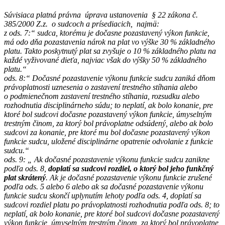
Súvisiaca platná právna úprava ustanovenia § 22 zákona č.
385/2000 Z.z. o sudcoch a prísediacich, najmä:
z ods. 7:“ sudca, ktorému je dočasne pozastavený výkon funkcie,
má odo dňa pozastavenia nárok na plat vo výške 30 % základného
platu. Takto poskytnutý plat sa zvyšuje o 10 % základného platu na
každé vyživované dieťa, najviac však do výšky 50 % základného
platu.“
ods. 8:“ Dočasné pozastavenie výkonu funkcie sudcu zaniká dňom
právoplatnosti uznesenia o zastavení trestného stíhania alebo
o podmienečnom zastavení trestného stíhania, rozsudku alebo
rozhodnutia disciplinárneho súdu; to neplatí, ak bolo konanie, pre
ktoré bol sudcovi dočasne pozastavený výkon funkcie, úmyselným
trestným činom, za ktorý bol právoplatne odsúdený, alebo ak bolo
sudcovi za konanie, pre ktoré mu bol dočasne pozastavený výkon
funkcie sudcu, uložené disciplinárne opatrenie odvolanie z funkcie
sudcu.“
ods. 9: „ Ak dočasné pozastavenie výkonu funkcie sudcu zanikne
podľa ods. 8,
doplatí sa sudcovi rozdiel, o ktorý bol jeho funkčný
plat skrátený
. Ak je dočasné pozastavenie výkonu funkcie zrušené
podľa ods. 5 alebo 6 alebo ak sa dočasné pozastavenie výkonu
funkcie sudcu skončí uplynutím lehoty podľa ods. 4, doplatí sa
sudcovi rozdiel platu po právoplatnosti rozhodnutia podľa ods. 8; to
neplatí, ak bolo konanie, pre ktoré bol sudcovi dočasne pozastavený
výkon funkcie, úmyselným trestným činom, za ktorý bol právoplatne