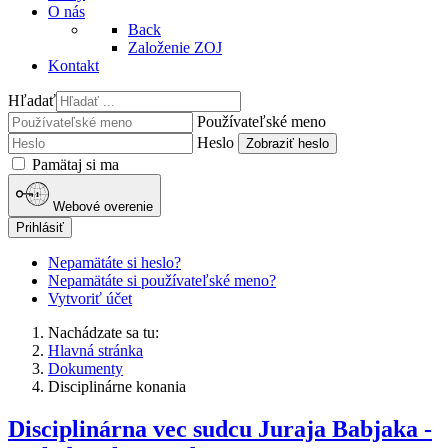
O nás
Back
Založenie ZOJ
Kontakt
Hľadať
Používateľské meno
Heslo
Zobraziť heslo
Pamätaj si ma
Webové overenie
Prihlásiť
Nepamätáte si heslo?
Nepamätáte si používateľské meno?
Vytvoriť účet
Nachádzate sa tu:
Hlavná stránka
Dokumenty
Disciplinárne konania
Disciplinárna vec sudcu Juraja Babjaka -