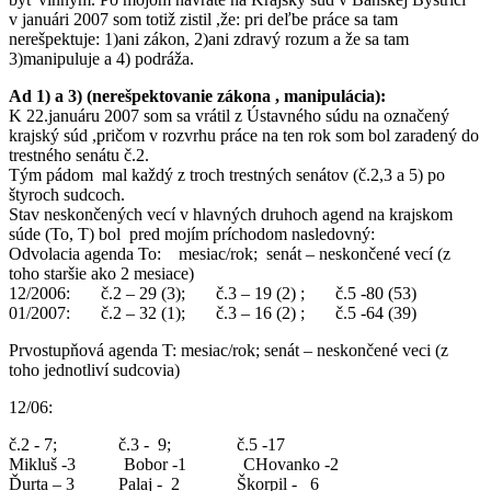
v januári 2007 som totiž zistil ,že: pri deľbe práce sa tam
nerešpektuje: 1)ani zákon, 2)ani zdravý rozum a že sa tam
3)manipuluje a 4) podráža.
Ad 1) a 3) (nerešpektovanie zákona , manipulácia):
K 22.januáru 2007 som sa vrátil z Ústavného súdu na označený
krajský súd ,pričom v rozvrhu práce na ten rok som bol zaradený do
trestného senátu č.2.
Tým pádom mal každý z troch trestných senátov (č.2,3 a 5) po
štyroch sudcoch.
Stav neskončených vecí v hlavných druhoch agend na krajskom
súde (To, T) bol pred mojím príchodom nasledovný:
Odvolacia agenda To: mesiac/rok; senát – neskončené vecí (z
toho staršie ako 2 mesiace)
12/2006: č.2 – 29 (3); č.3 – 19 (2) ; č.5 -80 (53)
01/2007: č.2 – 32 (1); č.3 – 16 (2) ; č.5 -64 (39)
Prvostupňová agenda T: mesiac/rok; senát – neskončené veci (z
toho jednotliví sudcovia)
12/06:
č.2 - 7; č.3 - 9; č.5 -17
Mikluš -3 Bobor -1 CHovanko -2
Ďurta – 3 Palaj - 2 Škorpil - 6