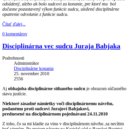
odsúdený, alebo ak bolo sudcovi za konanie, pre ktoré mu bol
dočasne pozastavený výkon funkcie sudcu, uložené disciplinárne
opatrenie odvolanie z funkcie sudcu.
Čítať ďalej...
0 komentárov
Disciplinárna vec sudcu Juraja Babjaka
Podrobnosti
Administrátor
Disciplinárne konania
25. november 2010
2556
Aj
obhajoba disciplinárne stíhaného sudcu
je obrazom súčasného
stavu justície.
Niektoré zásadné námietky voči disciplinárnemu návrhu,
podanému proti sudcovi Jurajovi Babjakovi,
prednesené na disciplinárnom pojednávaní 24.11.2010
Z toho, čo sa mi kladie za vinu v disciplinárnom návrhu ,sa necítim
byť vinným. Po mojom návrate na Krajský súd v Banskej Bystrici