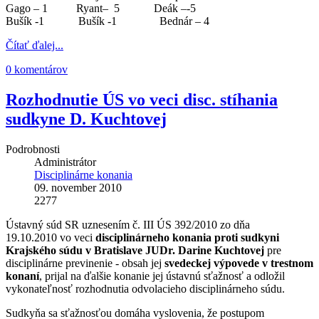
Gago – 1 Ryant– 5 Deák –-5
Bušík -1 Bušík -1 Bednár – 4
Čítať ďalej...
0 komentárov
Rozhodnutie ÚS vo veci disc. stíhania
sudkyne D. Kuchtovej
Podrobnosti
Administrátor
Disciplinárne konania
09. november 2010
2277
Ústavný súd SR uznesením č. III ÚS 392/2010 zo dňa
19.10.2010 vo veci
disciplinárneho konania proti sudkyni
Krajského súdu v Bratislave JUDr. Darine Kuchtovej
pre
disciplinárne previnenie - obsah jej
svedeckej výpovede v trestnom
konaní
, prijal na ďalšie konanie jej ústavnú sťažnosť a odložil
vykonateľnosť rozhodnutia odvolacieho disciplinárneho súdu.
Sudkyňa sa sťažnosťou domáha vyslovenia, že postupom