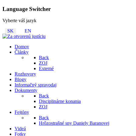
Language Switcher
Vyberte váš jazyk
SK
EN
Domov
Články
Back
ZOJ
Externé
Rozhovory
Blogy
Informačný spravodaj
Dokumenty
Back
Disciplinárne konania
ZOJ
Fejtóny
Back
Hrôzostrašné sny Daniely Baranovej
Videá
Fotky