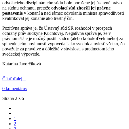
odvolacieho disciplinárneho súdu bolo porušené jej ústavné právo
na súdnu ochranu, pretože
odvolací súd zhoršil jej právne
postavenie
v konaní a nad rámec odvolania ministra spravodlivosti
kvalifikoval jej konanie ako trestný čin.
Pozitívna správa je, že Ústavný súd SR rozhodol v prospech
ochrany práv sudkyne Kuchtovej. Negatívna správa je, že v
právnom štáte je možný postih sudcu (alebo kohokoľvek iného) za
splnenie jeho povinnosti vypovedať ako svedok a uviesť všetko, čo
považuje za pravdivé a dôležité v súvislosti s predmetom jeho
svedeckej výpovede.
Katarína Javorčíková
Čítať ďalej...
0 komentárov
Strana 2 z 6
1
2
3