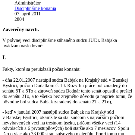
Administrátor
Disciplinárne konania
07. apríl 2011
2804
Záverečný návrh.
V právnej veci disciplinárne stíhaného sudcu JUDr. Babjaka
uvádzam nasledovné:
I.
Fakty, ktoré sa preukázali počas konania:
- dňa 22.01.2007 nastúpil sudca Babjak na Krajský súd v Banskej
Bystrici, pričom Dodatkom č. 1 k Rozvrhu práce bol zaradený do
senátu 5T a 5To a zároveň sudca Bednár tento senát opustil a prešiel
do senátu 2To, a to všetko bez zrejmého dôvodu (a napriek tomu, že
pôvodne bol sudca Babjak zaradený do senátu 2T a 2To),
- keď v januári 2007 nastúpil sudca Babjak na Krajský súd
v Banskej Bystrici, okamžite sa stal sudcom s najväčším počtom
nevybavených vecí na trestnom úseku, pričom všetky veci (14
odvolacích a 6 prvostupňových) boli staršie ako 7 mesiacov. Spolu
išlo o viac ako 33 000 strán spisového materiálu. Popri tomu mu