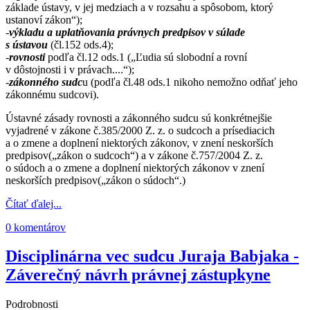
základe ústavy, v jej medziach a v rozsahu a spôsobom, ktorý
ustanoví zákon“);
-
výkladu a uplatňovania právnych predpisov v súlade
s ústavou
(čl.152 ods.4);
-
rovnosti
podľa čl.12 ods.1 („Ľudia sú slobodní a rovní
v dôstojnosti i v právach....“);
-
zákonného sudc
u (podľa čl.48 ods.1 nikoho nemožno odňať jeho
zákonnému sudcovi).
Ústavné zásady rovnosti a zákonného sudcu sú konkrétnejšie
vyjadrené v zákone č.385/2000 Z. z. o sudcoch a prísediacich
a o zmene a doplnení niektorých zákonov, v znení neskorších
predpisov(„zákon o sudcoch“) a v zákone č.757/2004 Z. z.
o súdoch a o zmene a doplnení niektorých zákonov v znení
neskorších predpisov(„zákon o súdoch“.)
Čítať ďalej...
0 komentárov
Disciplinárna vec sudcu Juraja Babjaka -
Záverečný návrh právnej zástupkyne
Podrobnosti