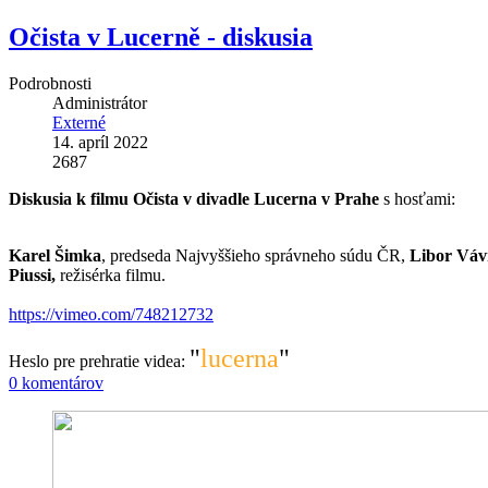
Očista v Lucerně - diskusia
Podrobnosti
Administrátor
Externé
14. apríl 2022
2687
Diskusia k filmu Očista v divadle Lucerna v Prahe
s hosťami:
Karel Šimka
, predseda Najvyššieho správneho súdu ČR,
Libor Váv
Piussi,
režisérka filmu.
https://vimeo.com/748212732
"
lucerna
"
Heslo pre prehratie videa:
0 komentárov