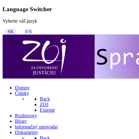
Language Switcher
Vyberte váš jazyk
SK
EN
Domov
Články
Back
ZOJ
Externé
Rozhovory
Blogy
Informačný spravodaj
Dokumenty
Back