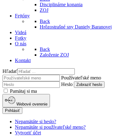
Disciplinárne konania
ZOJ
Fejtóny
Back
Hrôzostrašné sny Daniely Baranovej
Videá
Fotky
O nás
Back
Založenie ZOJ
Kontakt
Hľadať
Používateľské meno
Heslo
Zobraziť heslo
Pamätaj si ma
Webové overenie
Prihlásiť
Nepamätáte si heslo?
Nepamätáte si používateľské meno?
Vytvoriť účet