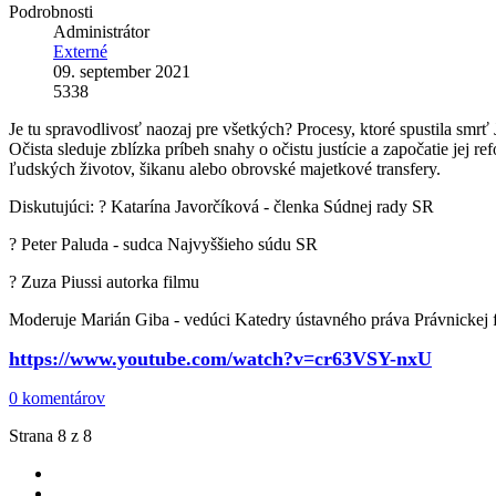
Podrobnosti
Administrátor
Externé
09. september 2021
5338
Je tu spravodlivosť naozaj pre všetkých? Procesy, ktoré spustila smrť
Očista sleduje zblízka príbeh snahy o očistu justície a započatie jej r
ľudských životov, šikanu alebo obrovské majetkové transfery.
Diskutujúci: ? Katarína Javorčíková - členka Súdnej rady SR
? Peter Paluda - sudca Najvyššieho súdu SR
? Zuza Piussi autorka filmu
Moderuje Marián Giba - vedúci Katedry ústavného práva Právnickej
https://www.youtube.com/watch?v=cr63VSY-nxU
0 komentárov
Strana 8 z 8