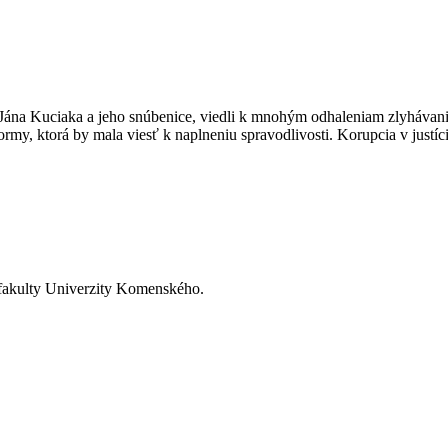
 Jána Kuciaka a jeho snúbenice, viedli k mnohým odhaleniam zlyhávania i
eformy, ktorá by mala viesť k naplneniu spravodlivosti. Korupcia v justíc
 fakulty Univerzity Komenského.