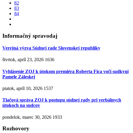
82
83
84
Informačný spravodaj
Verejná výzva Súdnej rade Slovenskej republiky
štvrtok, apríl 23, 2026
1636
Vyhlásenie ZOJ k útokom premiéra Roberta Fica voči sudkyni
Pamele Záleskej
piatok, apríl 10, 2026
1537
Tlačová správa ZOJ k postupu súdnej rady pri verbálnych
útokoch na sudcov
pondelok, marec 30, 2026
1933
Rozhovory