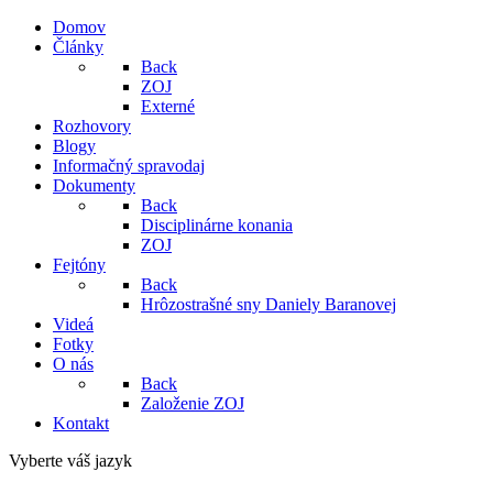
Domov
Články
Back
ZOJ
Externé
Rozhovory
Blogy
Informačný spravodaj
Dokumenty
Back
Disciplinárne konania
ZOJ
Fejtóny
Back
Hrôzostrašné sny Daniely Baranovej
Videá
Fotky
O nás
Back
Založenie ZOJ
Kontakt
Vyberte váš jazyk