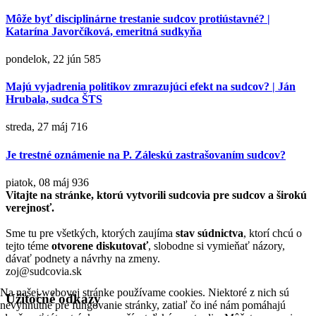
Môže byť disciplinárne trestanie sudcov protiústavné? |
Katarína Javorčíková, emeritná sudkyňa
pondelok, 22 jún
585
Majú vyjadrenia politikov zmrazujúci efekt na sudcov? | Ján
Hrubala, sudca ŠTS
streda, 27 máj
716
Je trestné oznámenie na P. Záleskú zastrašovaním sudcov?
piatok, 08 máj
936
Vitajte na stránke, ktorú vytvorili sudcovia pre sudcov a širokú
verejnosť.
Sme tu pre všetkých, ktorých zaujíma
stav súdnictva
, ktorí chcú o
tejto téme
otvorene diskutovať
, slobodne si vymieňať názory,
dávať podnety a návrhy na zmeny.
zoj@sudcovia.sk
Na našej webovej stránke používame cookies. Niektoré z nich sú
Užitočné odkazy
nevyhnutné pre fungovanie stránky, zatiaľ čo iné nám pomáhajú