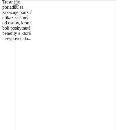
Trestného
poriadku sa
zakazuje použiť
dôkaz získaný
od osoby, ktorej
boli poskytnuté
benefity a ktorá
nevypovedala...