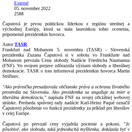
Externé
05. november 2022
2588
Čaputová je prvou politickou líderkou z regiónu strednej a
východnej Európy, ktorá sa stala laureátkou tohto ocenenia,
pripomenul prezidentkin hovorca.
Autor
TASR
Frankfurt nad Mohanom 5. novembra (TASR) - Slovenská
prezidentka Zuzana Čaputová si v sobotu vo Frankfurte nad
Mohanom prevzala Cenu slobody Nadácie Friedricha Naumanna
(FNF). Vo svojom prejave zdôraznila význam slobody a liberálnej
demokracie. TASR o tom informoval prezidentkin hovorca Martin
Strižinec.
"Ako právnička presadzovala občianske práva a ochranu životného
prostredia na Slovensku. Ako prezidentka sa angažuje za mier a
liberálnu demokraciu,"
napísala FNF na svojej oficiálnej webovej
stránke. Predseda správnej rady nadácie Karl-Heinz Paqué označil
Čaputovej pôsobenie vo funkcii prezidentky za príklad pre liberálov
v celej Európe.
Čaputová po prevzatí ceny vyjadrila poctenie a pokoru.
"Je
pôsobivé, ako sloboda, taká jednoduchá myšlienka, dokázala byť v