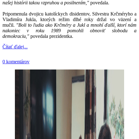
našej histórii takou vzpruhou a posilnením,"
povedala.
Pripomenula dvojicu katolíckych disidentov, Silvestra Krčméryho a
Vladimíra Jukla, ktorých režim dlhé roky držal vo väzení a
mučil.
"Boli to ľudia ako Krčméry a Jukl a mnohí ďalší, ktorí nám
nakoniec v roku 1989 pomohli obnoviť slobodu a
demokraciu,"
povedala prezidentka.
Čítať ďalej...
0 komentárov