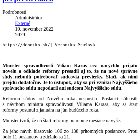
Podrobnosti
Administrátor
Externé
10. november 2022
5079
https://dennikn.sk/| Veronika Prušová
Minister spravodlivosti Viliam Karas cez narýchlo prijatú
novelu o odklade reformy presadil aj to, že na nové správne
súdy nebudú potrebovať sudcovia previerky. Stačí, ak nimi
prejdú dodatočne. Je to ústupok, aký sa pri vzniku Najvyššieho
správneho súdu nepodaril ani sudcom Najvyššieho súdu.
Reformu súdov od Nového roka nespustia. Poslanci súhlasili
s návrhom ministra spravodlivosti Viliama Karasa, aby sa štart
reformy posunul z januára na jún budúceho roka.
Minister tvrdí, že na štart reformy potrebuje mesiace navyše.
Za jeho návrh hlasovalo 106 zo 138 prítomných poslancov. Proti
bolo 11 poslancov a zdržalo sa 21.