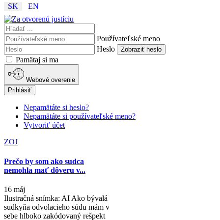
SK
EN
Používateľské meno
Heslo
Zobraziť heslo
Pamätaj si ma
Webové overenie
Prihlásiť
Nepamätáte si heslo?
Nepamätáte si používateľské meno?
Vytvoriť účet
ZOJ
Prečo by som ako sudca
nemohla mať dôveru v...
16 máj
Ilustračná snímka: AI Ako bývalá
sudkyňa odvolacieho súdu mám v
sebe hlboko zakódovaný rešpekt