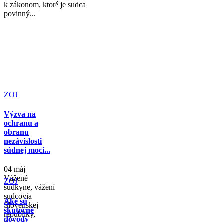
k zákonom, ktoré je sudca
povinný...
ZOJ
Výzva na
ochranu a
obranu
nezávislosti
súdnej moci...
04 máj
Vážené
ZOJ
sudkyne, vážení
sudcovia
Aké sú
Slovenskej
skutočné
republiky,
dôvody