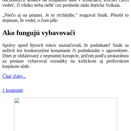
vedieť, či všetko treba riešiť cez predsedu súdu Imricha Volkaia.
„Niečo aj na priamo. Je to rýchlejšie,“ reagoval Sisák. Pôsobí to
dojmom, že vedel, o čom píše.
Ako fungujú vybavovači
Správy spred štyroch rokov naznačovali, že podnikateľ Sisák sa
neživil len konkurznými konaniami či podnikaním v agrosektore.
Dnes je obžalovaný z nepriamej korupcie, pričom podľa prokurátora
za peniaze vybavoval rozsudky na košickom aj prešovskom
krajskom súde.
Čítať ďalej...
1 komentár