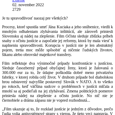
Externé
02. november 2022
2729
Je tu spravodlivosť naozaj pre všetkých?
Procesy, ktoré spustila smrť Jána Kuciaka a jeho snúbenice, viedli k
mnohým odhaleniam zlyhávania inštitúcií, ale zároveň priniesli
Slovensku aj nádej na zlepšenie. Film
Očista
sleduje zblízka príbeh
snahy o očistu justície a započatie jej reformy, ktorá by mala viesť k
naplneniu spravodlivosti. Korupcia v justícii nie je len abstraktný
pojem, tretia moc môže spôsobiť aj ničenie ľudských životov,
šikanu alebo obrovské majetkové transfery.
Film reflektuje dva výnimočné prípady konfrontácie s justíciou.
Sleduje časozberný prípad obyčajnej ženy, ktorá je žalovaná o
300.000 eur za to, že údajne poškodila dobré meno privatizéra
fabriky, v ktorej robila celý život. V druhom prípade bol diabolskou
hrou odstavený najvyššie postavený Slovák v NATO. A to všetko
po rokoch, keď väčšina sudcov o problémoch v justícii mlčala a
mnohí sa aj podieľali na jej zlyhávaní. Zmena politických pomerov
priniesla nádej na zlepšenie a očistu justície. No nič nie je
čiernobiele a dráma zápasu nie je vopred rozhodnutá...
„Film ukazuje aj to, že rozklad justície je jedným z dôvodov, prečo
ľudia volia antisystémové strany s vierou, že tieto veci napravia. V