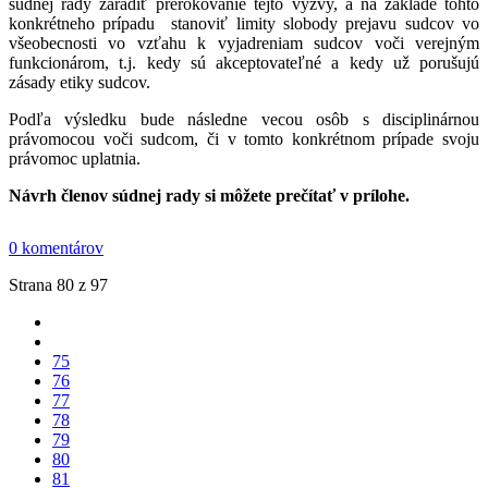
súdnej rady zaradiť prerokovanie tejto výzvy, a na základe tohto
konkrétneho prípadu stanoviť limity slobody prejavu sudcov vo
všeobecnosti vo vzťahu k vyjadreniam sudcov voči verejným
funkcionárom, t.j. kedy sú akceptovateľné a kedy už porušujú
zásady etiky sudcov.
Podľa výsledku bude následne vecou osôb s disciplinárnou
právomocou voči sudcom, či v tomto konkrétnom prípade svoju
právomoc uplatnia.
Návrh členov súdnej rady si môžete prečítať v prílohe.
0 komentárov
Strana 80 z 97
75
76
77
78
79
80
81