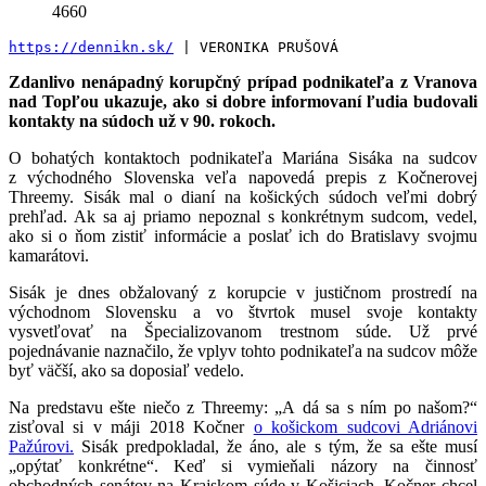
4660
https://dennikn.sk/
 | VERONIKA PRUŠOVÁ
Zdanlivo nenápadný korupčný prípad podnikateľa z Vranova
nad Topľou ukazuje, ako si dobre informovaní ľudia budovali
kontakty na súdoch už v 90. rokoch.
O bohatých kontaktoch podnikateľa Mariána Sisáka na sudcov
z východného Slovenska veľa napovedá prepis z Kočnerovej
Threemy. Sisák mal o dianí na košických súdoch veľmi dobrý
prehľad. Ak sa aj priamo nepoznal s konkrétnym sudcom, vedel,
ako si o ňom zistiť informácie a poslať ich do Bratislavy svojmu
kamarátovi.
Sisák je dnes obžalovaný z korupcie v justičnom prostredí na
východnom Slovensku a vo štvrtok musel svoje kontakty
vysvetľovať na Špecializovanom trestnom súde. Už prvé
pojednávanie naznačilo, že vplyv tohto podnikateľa na sudcov môže
byť väčší, ako sa doposiaľ vedelo.
Na predstavu ešte niečo z Threemy: „A dá sa s ním po našom?“
zisťoval si v máji 2018 Kočner
o košickom sudcovi Adriánovi
Pažúrovi.
Sisák predpokladal, že áno, ale s tým, že sa ešte musí
„opýtať konkrétne“. Keď si vymieňali názory na činnosť
obchodných senátov na Krajskom súde v Košiciach, Kočner chcel