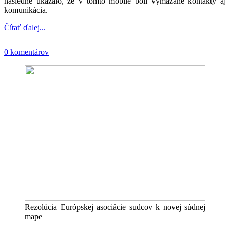
následne ukázalo, že v tomto mobile boli vymazané kontakty aj
komunikácia.
Čítať ďalej...
0 komentárov
Rezolúcia Európskej asociácie sudcov k novej súdnej
mape