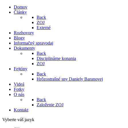
Domov
Články
Back
ZOJ
Externé
Rozhovory
Blogy
Informačný spravodaj
Dokumenty
Back
Disciplinárne konania
ZOJ
Fejtóny
Back
Hrôzostrašné sny Daniely Baranovej
Videá
Fotky
O nás
Back
Založenie ZOJ
Kontakt
Vyberte váš jazyk