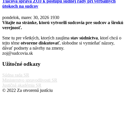
Tlačová správa ZOJ k postupu súdnej rady pri verbálnych
útokoch na sudcov
pondelok, marec 30, 2026
1930
Vitajte na stránke, ktorú vytvorili sudcovia pre sudcov a širokú
verejnosť.
Sme tu pre všetkých, ktorých zaujíma
stav súdnictva
, ktorí chcú o
tejto téme
otvorene diskutovať
, slobodne si vymieňať názory,
dávať podnety a návrhy na zmeny.
zoj@sudcovia.sk
Užitočné odkazy
Súdna rada SR
Ministerstvo spravodlivosti SR
Justičná akadémia SR
© 2022 Za otvorenú justíciu