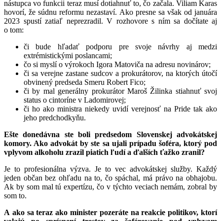
nástupca vo funkcii teraz musí dotiahnuť to, čo začala. Viliam Karas
hovorí, že súdnu reformu nezastaví. Ako presne sa však od januára
2023 spustí zatiaľ neprezradil. V rozhovore s ním sa dočítate aj
o tom:
či bude hľadať podporu pre svoje návrhy aj medzi
extrémistickými poslancami;
čo si myslí o výrokoch Igora Matoviča na adresu novinárov;
či sa verejne zastane sudcov a prokurátorov, na ktorých útočí
obvinený predseda Smeru Robert Fico;
či by mal generálny prokurátor Maroš Žilinka stiahnuť svoj
status o cintoríne v Ladomirovej;
či ho ako ministra niekedy uvidí verejnosť na Pride tak ako
jeho predchodkyňu.
Ešte donedávna ste boli predsedom Slovenskej advokátskej
komory. Ako advokát by ste sa ujali prípadu šoféra, ktorý pod
vplyvom alkoholu zrazil piatich ľudí a ďalších ťažko zranil?
Je to profesionálna výzva. Je to vec advokátskej služby. Každý
jeden občan bez ohľadu na to, čo spáchal, má právo na obhajobu.
Ak by som mal tú expertízu, čo v týchto veciach nemám, zobral by
som to.
A ako sa teraz ako minister pozeráte na reakcie politikov, ktorí