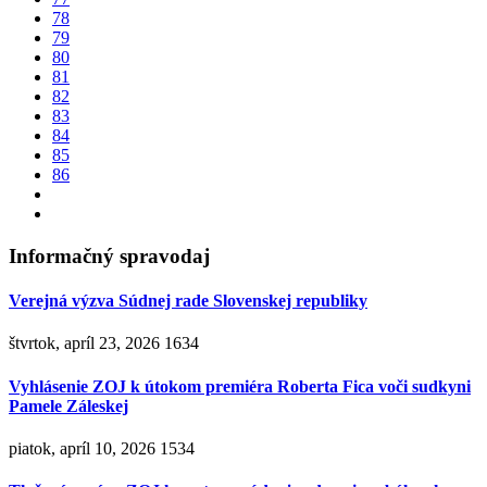
78
79
80
81
82
83
84
85
86
Informačný spravodaj
Verejná výzva Súdnej rade Slovenskej republiky
štvrtok, apríl 23, 2026
1634
Vyhlásenie ZOJ k útokom premiéra Roberta Fica voči sudkyni
Pamele Záleskej
piatok, apríl 10, 2026
1534