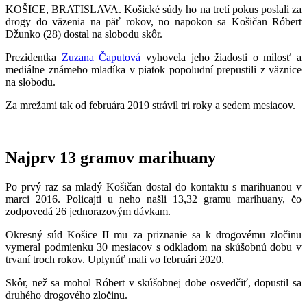
KOŠICE, BRATISLAVA. Košické súdy ho na tretí pokus poslali za
drogy do väzenia na päť rokov, no napokon sa Košičan Róbert
Džunko (28) dostal na slobodu skôr.
Prezidentka
Zuzana Čaputová
vyhovela jeho žiadosti o milosť a
mediálne známeho mladíka v piatok popoludní prepustili z väznice
na slobodu.
Za mrežami tak od februára 2019 strávil tri roky a sedem mesiacov.
Najprv 13 gramov marihuany
Po prvý raz sa mladý Košičan dostal do kontaktu s marihuanou v
marci 2016. Policajti u neho našli 13,32 gramu marihuany, čo
zodpovedá 26 jednorazovým dávkam.
Okresný súd Košice II mu za priznanie sa k drogovému zločinu
vymeral podmienku 30 mesiacov s odkladom na skúšobnú dobu v
trvaní troch rokov. Uplynúť mali vo februári 2020.
Skôr, než sa mohol Róbert v skúšobnej dobe osvedčiť, dopustil sa
druhého drogového zločinu.