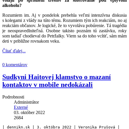
volajú po sprísnení trestov za šoférovanie pod vplyvom
alkoholu?
Rozumiem im. Aj v pondelok prebehla veľmi intenzívna diskusia
s kolegami z vlády na túto tému. Rozumiem tým ich reakciám, no aj
reakciám občanov. Je logické, že to vyvoláva pobúrenie. Tá tragédia
je neospravedlniteľná. Osobne takisto poznám tú zastávku, roky
som tadiaľ chodieval do Petržalky. Viem sa do toho vcítiť, sám mám
deti v približne rovnakom veku.
Čítať ďalej...
0 komentárov
Sudkyni Haitovej klamstvo o mazaní
kontaktov v mobile nedokázali
Podrobnosti
Administrátor
Externé
03. október 2022
2684
| dennikn.sk | 3. októbra 2022 | Veronika Prušová |