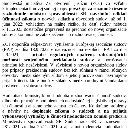
Sudcovská iniciatíva Za otvorenú justíciu (ZOJ) vo vzťahu
k implementácii novej súdnej mapy
považuje za rozumné riešenie
rozhodnutie ministra spravodlivosti SR navrhnúť odklad
účinnosti
zákona
o nových sídlach a obvodoch súdov až od 1.
júna 2022; vzhľadom na reálne riziko, že časť súdov nebude
k 1.1.2023 dostatočne pripravená na prechod do novej organizácie
súdov a kontinuálne zabezpečenie ich rozhodovacej činnosti.
ZOJ odporúča rešpektovať vyhlásenie Európskej asociácie sudcov
(EAJ) zo dňa 18.9.2022 v nadväznosti na rezolúciu EAJ zo dňa
2.9.2021, na
prijatie regulačných opatrení, zabraňujúcich
možnosti svojvoľného prekladania sudcov
a porušovania
princípu ich nezávislosti. V súvislosti s novou organizáciou súdov
pre prípady prekladania sudcov bez ich súhlasu v rámci súdnych
obvodov medzi sídelným súdom a jeho pracoviskami navrhujeme
prijať kritériá, ktoré budú v súlade s medzinárodnými štandardami
postavenia a statusu sudcov.
Hodnotiace komisie, ktoré hodnotia rozhodovaciu činnosť sudcov,
dlhodobo pracujú v podmienkach nedostatočnej legislatívnej úpravy
ich činnosti a aj samotného statusu ich členov. Konkrétne problémy
a návrhy na
doplnenie zákona o sudcoch a na prijatie
vykonávacej vyhlášky k činnosti hodnotiacich komisií
predložila
Ministerstvu spravodlivosti SR Súdna rada SR v uznesení č.
281/2021 zo dňa 25.11.2021 a aj samotní členovia hodnotiacich