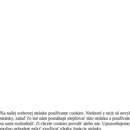
Na našej webovej stránke používame cookies. Niektoré z nich sú nevy
stránky, zatiaľ čo iné nám pomáhajú zlepšovať túto stránku a používat
sa sami rozhodnúť, či chcete cookies povoliť alebo nie. Upozorňujeme,
možno nebudete môcť využívať všetky funkcie stránky.