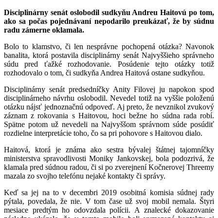
Disciplinárny senát oslobodil sudkyňu Andreu Haitovú po tom,
ako sa počas pojednávaní nepodarilo preukázať, že by súdnu
radu zámerne oklamala.
Bolo to klamstvo, či len nesprávne pochopená otázka? Navonok
banalita, ktorá postavila disciplinárny senát Najvyššieho správneho
súdu pred ťažké rozhodovanie. Posúdenie tejto otázky totiž
rozhodovalo o tom, či sudkyňa Andrea Haitová ostane sudkyňou.
Disciplinárny senát predsedníčky Anity Filovej ju napokon spod
disciplinárneho návrhu oslobodil. Nevedel totiž na vyššie položenú
otázku nájsť jednoznačnú odpoveď. Aj preto, že nevznikol zvukový
záznam z rokovania s Haitovou, hoci bežne ho súdna rada robí.
Spätne potom už nevedeli na Najvyššom správnom súde posúdiť
rozdielne interpretácie toho, čo sa pri pohovore s Haitovou dialo.
Haitová, ktorá je známa ako sestra bývalej štátnej tajomníčky
ministerstva spravodlivosti Moniky Jankovskej, bola podozrivá, že
klamala pred súdnou radou, či si po zverejnení Kočnerovej Threemy
mazala zo svojho telefónu nejaké kontakty či správy.
Keď sa jej na to v decembri 2019 osobitná komisia súdnej rady
pýtala, povedala, že nie. V tom čase už svoj mobil nemala. Štyri
mesiace predtým ho odovzdala polícii. A znalecké dokazovanie