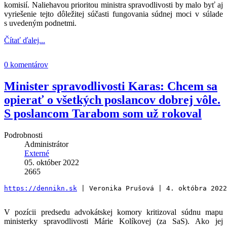
komisií. Naliehavou prioritou ministra spravodlivosti by malo byť aj
vyriešenie tejto dôležitej súčasti fungovania súdnej moci v súlade
s uvedeným podnetmi.
Čítať ďalej...
0 komentárov
Minister spravodlivosti Karas: Chcem sa
opierať o všetkých poslancov dobrej vôle.
S poslancom Tarabom som už rokoval
Podrobnosti
Administrátor
Externé
05. október 2022
2665
https://dennikn.sk
 | Veronika Prušová | 4. októbra 2022
V pozícii predsedu advokátskej komory kritizoval súdnu mapu
ministerky spravodlivosti Márie Kolíkovej (za SaS). Ako jej