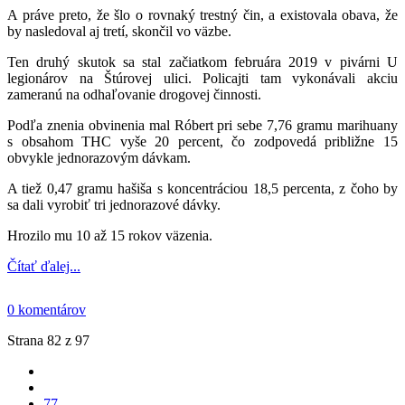
A práve preto, že šlo o rovnaký trestný čin, a existovala obava, že
by nasledoval aj tretí, skončil vo väzbe.
Ten druhý skutok sa stal začiatkom februára 2019 v pivárni U
legionárov na Štúrovej ulici. Policajti tam vykonávali akciu
zameranú na odhaľovanie drogovej činnosti.
Podľa znenia obvinenia mal Róbert pri sebe 7,76 gramu marihuany
s obsahom THC vyše 20 percent, čo zodpovedá približne 15
obvykle jednorazovým dávkam.
A tiež 0,47 gramu hašiša s koncentráciou 18,5 percenta, z čoho by
sa dali vyrobiť tri jednorazové dávky.
Hrozilo mu 10 až 15 rokov väzenia.
Čítať ďalej...
0 komentárov
Strana 82 z 97
77