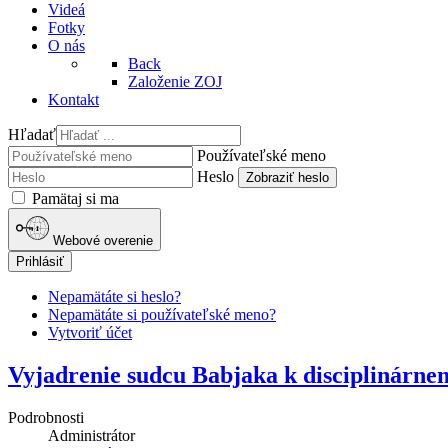
Videá
Fotky
O nás
Back
Založenie ZOJ
Kontakt
Hľadať
Používateľské meno
Heslo
Zobraziť heslo
Pamätaj si ma
Webové overenie
Prihlásiť
Nepamätáte si heslo?
Nepamätáte si používateľské meno?
Vytvoriť účet
Vyjadrenie sudcu Babjaka k disciplinárn
Podrobnosti
Administrátor