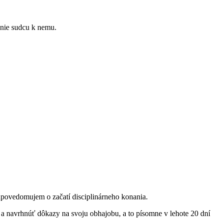
nie sudcu k nemu.
upovedomujem o začatí disciplinárneho konania.
 a navrhnúť dôkazy na svoju obhajobu, a to písomne v lehote 20 dní