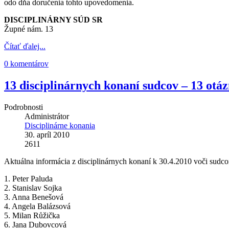
odo dňa doručenia tohto upovedomenia.
DISCIPLINÁRNY SÚD SR
Župné nám. 13
Čítať ďalej...
0 komentárov
13 disciplinárnych konaní sudcov – 13 otá
Podrobnosti
Administrátor
Disciplinárne konania
30. apríl 2010
2611
Aktuálna informácia z disciplinárnych konaní k 30.4.2010 voči sudc
1. Peter Paluda
2. Stanislav Sojka
3. Anna Benešová
4. Angela Balázsová
5. Milan Růžička
6. Jana Dubovcová