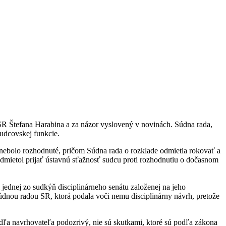
SR Štefana Harabina a za názor vyslovený v novinách. Súdna rada,
udcovskej funkcie.
 nebolo rozhodnuté, pričom Súdna rada o rozklade odmietla rokovať a
mietol prijať ústavnú sťažnosť sudcu proti rozhodnutiu o dočasnom
jednej zo sudkýň disciplinárneho senátu založenej na jeho
dnou radou SR, ktorá podala voči nemu disciplinárny návrh, pretože
odľa navrhovateľa podozrivý, nie sú skutkami, ktoré sú podľa zákona