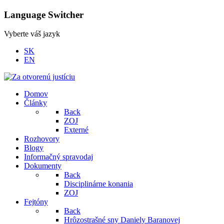
Language Switcher
Vyberte váš jazyk
SK
EN
Domov
Články
Back
ZOJ
Externé
Rozhovory
Blogy
Informačný spravodaj
Dokumenty
Back
Disciplinárne konania
ZOJ
Fejtóny
Back
Hrôzostrašné sny Daniely Baranovej