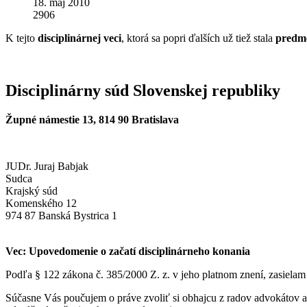
18. máj 2010
2906
K tejto
disciplinárnej veci
, ktorá sa popri ďalších už tiež stala
predm
Disciplinárny súd Slovenskej republiky
Župné námestie 13, 814 90 Bratislava
JUDr. Juraj Babjak
Sudca
Krajský súd
Komenského 12
974 87 Banská Bystrica 1
Vec: Upovedomenie o začatí disciplinárneho konania
Podľa § 122 zákona č. 385/2000 Z. z. v jeho platnom znení, zasiela
Súčasne Vás poučujem o práve zvoliť si obhajcu z radov advokátov al