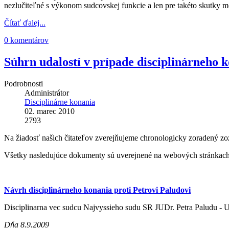
nezlučiteľné s výkonom sudcovskej funkcie a len pre takéto skutky 
Čítať ďalej...
0 komentárov
Súhrn udalostí v prípade disciplinárneho k
Podrobnosti
Administrátor
Disciplinárne konania
02. marec 2010
2793
Na žiadosť našich čitateľov zverejňujeme chronologicky zoradený zoz
Všetky nasledujúce dokumenty sú uverejnené na webových stránkac
Návrh disciplinárneho konania proti Petrovi Paludovi
Disciplinarna vec sudcu Najvyssieho sudu SR JUDr. Petra Paludu - U
Dňa 8.9.2009