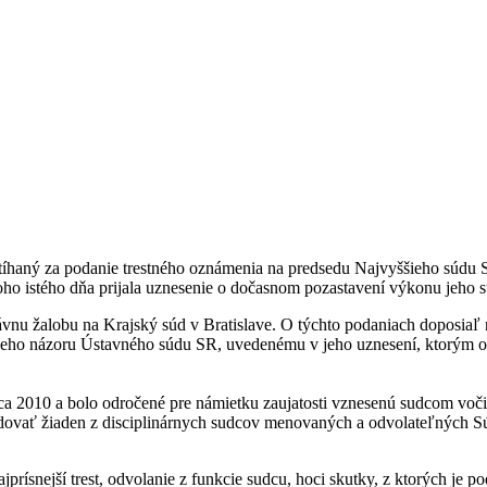
stíhaný za podanie trestného oznámenia na predsedu Najvyššieho súdu 
oho istého dňa prijala uznesenie o dočasnom pozastavení výkonu jeho s
ávnu žalobu na Krajský súd v Bratislave. O týchto podaniach doposiaľ
neho názoru Ústavného súdu SR, uvedenému v jeho uznesení, ktorým od
ca 2010 a bolo odročené pre námietku zaujatosti vznesenú sudcom voči 
dovať žiaden z disciplinárnych sudcov menovaných a odvolateľných Sú
ísnejší trest, odvolanie z funkcie sudcu, hoci skutky, z ktorých je p