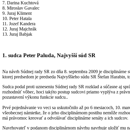
7. Darina Kuchtová
8. Miroslav Gavalec
9. Juraj Kliment
10. Peter Hatala
11. Jozef Kandera
12. Juraj Majchrák
13. Juraj Babjak
1. sudca Peter Paluda, Najvyšší súd SR
Na návrh Súdnej rady SR zo dňa 8. septembra 2009 je disciplinárne 
ktorej predsedom je predseda Najvyššieho súdu SR Štefan Harabin, t
Sudca podal proti uzneseniu Súdnej rady SR rozklad a súčasne aj spr
rozhodnúť vôbec, hoci takýto postup sudcovi priamo vyplýva z práv
pozastavení výkonu funkcie sudcu..
Prvé pojednávanie vo veci sa uskutočnilo až po 6 mesiacoch, 10. mar
všeobecnej námietke, že o jeho disciplinárnom postihu nemôže rozho
má právomoc kreovať a odvolávať disciplinárne senáty a ich sudcov.
Navrhovateľ v podanom disciplinárnom návrhu navrhuje uložiť mu najpr