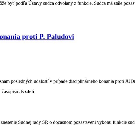
môže byť podľa Ústavy sudca odvolaný z funkcie. Sudca má stále pozas
onania proti P. Paludovi
nam posledných udalostí v prípade disciplinárneho konania proti JUDr
h časopisu
.týždeň
znesenie Sudnej rady SR o docasnom pozastaveni vykonu funkcie sudcu