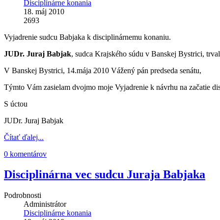
Disciplinárne konania
18. máj 2010
2693
Vyjadrenie sudcu Babjaka k disciplinárnemu konaniu.
JUDr. Juraj Babjak
, sudca Krajského súdu v Banskej Bystrici, tr
V Banskej Bystrici, 14.mája 2010 Vážený pán predseda senátu,
Týmto Vám zasielam dvojmo moje Vyjadrenie k návrhu na začatie disc
S úctou
JUDr. Juraj Babjak
Čítať ďalej...
0 komentárov
Disciplinárna vec sudcu Juraja Babjaka
Podrobnosti
Administrátor
Disciplinárne konania