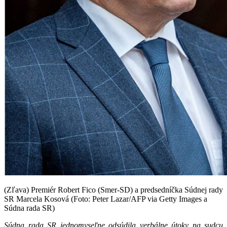
(Zľava) Premiér Robert Fico (Smer-SD) a predsedníčka Súdnej rady
SR Marcela Kosová (Foto: Peter Lazar/AFP via Getty Images a
Súdna rada SR)
Súdna rada SR jednomyseľne odsúdila verbálne útoky na sudcu