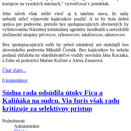
korupcie na vysokých miestach," vysvetľoval v pondelok.
Jeho návrh však môže viesť aj k takému stavu, že súdy
nebudú
môcť výpovede kajúcnikov použiť. A to by bola dobrá
správa pre podsvetie, pretože bez spolupracujúcich obvinených by
vyšetrovatelia Národnej kriminálnej agentúry neodhalili a nerozložili
zločinecké skupiny piťovcov, sýkorovcov, takáčovcov, sátorovcov.
Bez spolupracujúcich osôb by nebol odsúdený ani niekdajší bos
slovenského podsvetia Mikuláš Černák. Bez kajúcnikov by nebola
podaná obžaloba na objednávateľov vraždy novinára Jána Kuciaka,
z čoho sú podozriví Marian Kočner a Alena Zsuszová.
Čítať ďalej...
0 komentárov
Súdna rada odsúdila útoky Fica a
Kaliňáka na sudcu. Via Iuris však radu
kritizuje za selektívny prístup
Podrobnosti
Administrátor