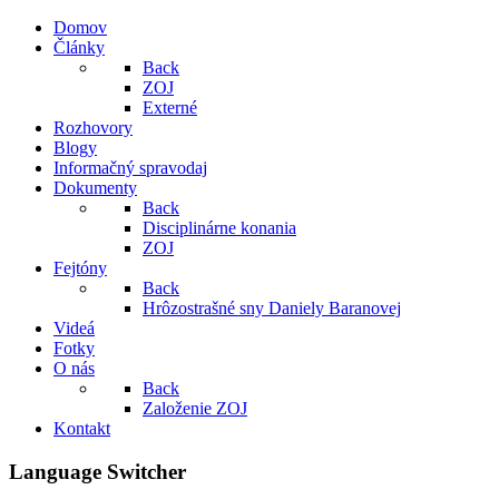
Domov
Články
Back
ZOJ
Externé
Rozhovory
Blogy
Informačný spravodaj
Dokumenty
Back
Disciplinárne konania
ZOJ
Fejtóny
Back
Hrôzostrašné sny Daniely Baranovej
Videá
Fotky
O nás
Back
Založenie ZOJ
Kontakt
Language Switcher