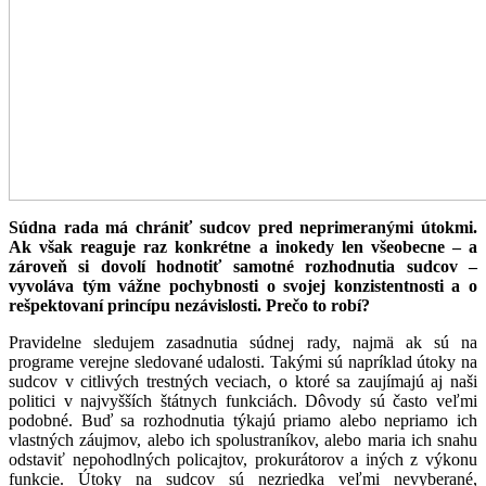
Súdna rada má chrániť sudcov pred neprimeranými útokmi.
Ak však reaguje raz konkrétne a inokedy len všeobecne – a
zároveň si dovolí hodnotiť samotné rozhodnutia sudcov –
vyvoláva tým vážne pochybnosti o svojej konzistentnosti a o
rešpektovaní princípu nezávislosti. Prečo to robí?
Pravidelne sledujem zasadnutia súdnej rady, najmä ak sú na
programe verejne sledované udalosti. Takými sú napríklad útoky na
sudcov v citlivých trestných veciach, o ktoré sa zaujímajú aj naši
politici v najvyšších štátnych funkciách. Dôvody sú často veľmi
podobné. Buď sa rozhodnutia týkajú priamo alebo nepriamo ich
vlastných záujmov, alebo ich spolustraníkov, alebo maria ich snahu
odstaviť nepohodlných policajtov, prokurátorov a iných z výkonu
funkcie. Útoky na sudcov sú nezriedka veľmi nevyberané,