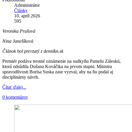
Administrátor
Články
10. apríl 2026
595
Veronika Prušová
Nina Janešíková
Článok bol prevzatý z denníkn.sk
Premiér podáva trestné oznámenie na sudkyňu Pamelu Záleskú,
ktorá odsúdila Dušana Kováčika na prvom stupni. Ministra
spravodlivosti Borisa Suska zase vyzval, aby na ňu podal aj
disciplinárny návrh.
Čítať ďalej...
0 komentárov