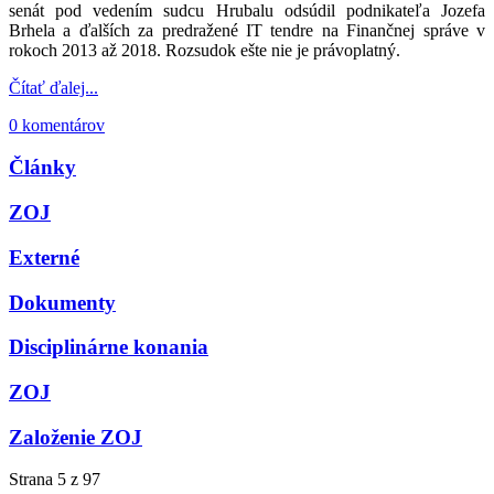
senát pod vedením sudcu Hrubalu odsúdil podnikateľa Jozefa
Brhela a ďalších za predražené IT tendre na Finančnej správe v
rokoch 2013 až 2018. Rozsudok ešte nie je právoplatný.
Čítať ďalej...
0 komentárov
Články
ZOJ
Externé
Dokumenty
Disciplinárne konania
ZOJ
Založenie ZOJ
Strana 5 z 97