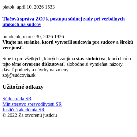
piatok, apríl 10, 2026
1533
Tlačová správa ZOJ k postupu súdnej rady pri verbálnych
útokoch na sudcov
pondelok, marec 30, 2026
1926
Vitajte na stránke, ktorú vytvorili sudcovia pre sudcov a širokú
verejnosť.
Sme tu pre všetkých, ktorých zaujíma
stav súdnictva
, ktorí chcú o
tejto téme
otvorene diskutovať
, slobodne si vymieňať názory,
dávať podnety a návrhy na zmeny.
zoj@sudcovia.sk
Užitočné odkazy
Súdna rada SR
Ministerstvo spravodlivosti SR
Justičná akadémia SR
© 2022 Za otvorenú justíciu