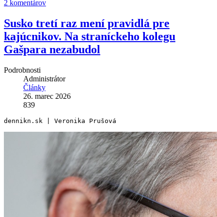
2 komentárov
Susko tretí raz mení pravidlá pre
kajúcnikov. Na straníckeho kolegu
Gašpara nezabudol
Podrobnosti
Administrátor
Články
26. marec 2026
839
dennikn.sk | Veronika Prušová