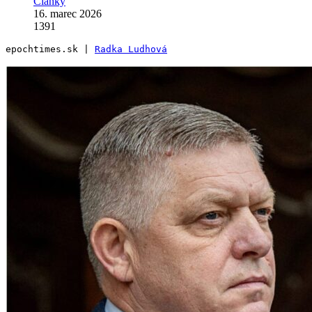
Články
16. marec 2026
1391
epochtimes.sk | 
Radka Ludhová