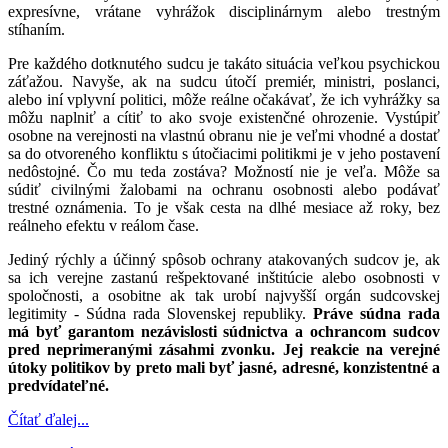
expresívne, vrátane vyhrážok disciplinárnym alebo trestným
stíhaním.
Pre každého dotknutého sudcu je takáto situácia veľkou psychickou
záťažou. Navyše, ak na sudcu útočí premiér, ministri, poslanci,
alebo iní vplyvní politici, môže reálne očakávať, že ich vyhrážky sa
môžu naplniť a cítiť to ako svoje existenčné ohrozenie. Vystúpiť
osobne na verejnosti na vlastnú obranu nie je veľmi vhodné a dostať
sa do otvoreného konfliktu s útočiacimi politikmi je v jeho postavení
nedôstojné. Čo mu teda zostáva? Možností nie je veľa. Môže sa
súdiť civilnými žalobami na ochranu osobnosti alebo podávať
trestné oznámenia. To je však cesta na dlhé mesiace až roky, bez
reálneho efektu v reálom čase.
Jediný rýchly a účinný spôsob ochrany atakovaných sudcov je, ak
sa ich verejne zastanú rešpektované inštitúcie alebo osobnosti v
spoločnosti, a osobitne ak tak urobí najvyšší orgán sudcovskej
legitimity - Súdna rada Slovenskej republiky.
Práve súdna rada
má byť garantom nezávislosti súdnictva a ochrancom sudcov
pred neprimeranými zásahmi zvonku. Jej reakcie na verejné
útoky politikov by preto mali byť jasné, adresné, konzistentné a
predvídateľné.
Čítať ďalej...