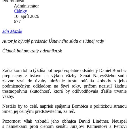
Podrobnosti
Administrátor
Články
10. apríl 2026
677
Ján Mazák
Autor je bývalý predseda Ústavného súdu a súdnej rady
Článok bol prevzatý z denníkn.sk
Začiatkom tohto týždňa bol neprávoplatne odsúdený Daniel Bombic
prepustený z ústavu na výkon väzby. Senát Najvyššieho súdu
zjavne vzal do úvahy uloženie trestu odňatia slobody s jeho
podmienečným odkladom na štyri roky, pričom nezistil žiadnu
trestnoprávnu skutočnosť, ktorá by odôvodňovala ďalšie trvanie
väzby.
Nestálo by to celé, napriek spájaniu Bombica s politickou stranou
Smer, jej čelnými predstaviteľmi, za reč.
Pozornosť však vzbudil jeho obhajca David Lindtner. Neuspel
s námietkami proti členom senátu Jurajovi Klimentovi a Petrovi