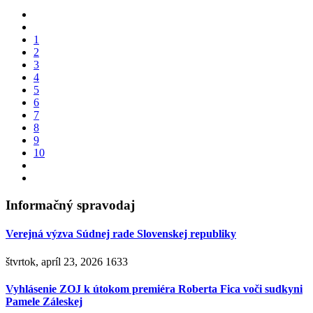
1
2
3
4
5
6
7
8
9
10
Informačný spravodaj
Verejná výzva Súdnej rade Slovenskej republiky
štvrtok, apríl 23, 2026
1633
Vyhlásenie ZOJ k útokom premiéra Roberta Fica voči sudkyni
Pamele Záleskej