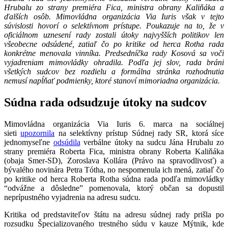
Hrubalu zo strany premiéra Fica, ministra obrany Kaliňáka a
ďalších osôb. Mimovládna organizácia Via Iuris však v tejto
súvislosti hovorí o selektívnom prístupe. Poukazuje na to, že v
oficiálnom uznesení rady zostali útoky najvyšších politikov len
všeobecne odsúdené, zatiaľ čo po kritike od herca Rotha rada
konkrétne menovala vinníka. Predsedníčka rady Kosová sa voči
vyjadreniam mimovládky ohradila. Podľa jej slov, rada bráni
všetkých sudcov bez rozdielu a formálna stránka rozhodnutia
nemusí napĺňať podmienky, ktoré stanoví mimoriadna organizácia.
Súdna rada odsudzuje útoky na sudcov
Mimovládna organizácia Via Iuris 6. marca na sociálnej
sieti
upozornila
na selektívny prístup Súdnej rady SR, ktorá síce
jednomyseľne
odsúdila
verbálne útoky na sudcu Jána Hrubalu zo
strany premiéra Roberta Fica, ministra obrany Roberta Kaliňáka
(obaja Smer-SD), Zoroslava Kollára (Právo na spravodlivosť) a
bývalého novinára Petra Tótha, no nespomenula ich mená, zatiaľ čo
po kritike od herca Roberta Rotha súdna rada podľa mimovládky
“odvážne a dôsledne” pomenovala, ktorý občan sa dopustil
neprípustného vyjadrenia na adresu sudcu.
Kritika od predstaviteľov štátu na adresu súdnej rady prišla po
rozsudku Špecializovaného trestného súdu v kauze Mýtnik, kde