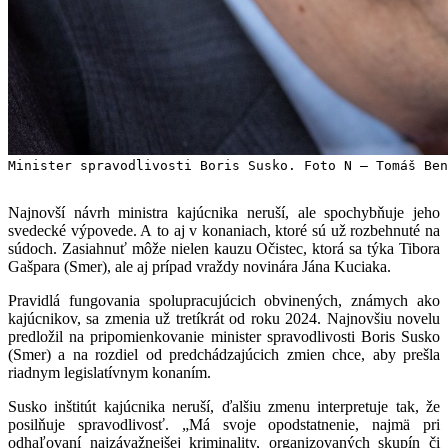
Minister spravodlivosti Boris Susko. Foto N – Tomáš Ben
Najnovší návrh ministra kajúcnika neruší, ale spochybňuje jeho
svedecké výpovede. A to aj v konaniach, ktoré sú už rozbehnuté na
súdoch. Zasiahnuť môže nielen kauzu Očistec, ktorá sa týka Tibora
Gašpara (Smer), ale aj prípad vraždy novinára Jána Kuciaka.
Pravidlá fungovania spolupracujúcich obvinených, známych ako
kajúcnikov, sa zmenia už tretíkrát od roku 2024. Najnovšiu novelu
predložil na pripomienkovanie minister spravodlivosti Boris Susko
(Smer) a na rozdiel od predchádzajúcich zmien chce, aby prešla
riadnym legislatívnym konaním.
Susko inštitút kajúcnika neruší, ďalšiu zmenu interpretuje tak, že
posilňuje spravodlivosť. „Má svoje opodstatnenie, najmä pri
odhaľovaní najzávažnejšej kriminality, organizovaných skupín či