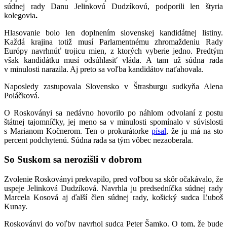
súdnej rady Danu Jelinkovú Dudzíkovú, podporili len štyria
kolegovia
.
Hlasovanie bolo len doplnením slovenskej kandidátnej listiny.
Každá krajina totiž musí Parlamentnému zhromaždeniu Rady
Európy navrhnúť trojicu mien, z ktorých vyberie jedno. Predtým
však kandidátku musí odsúhlasiť vláda. A tam už súdna rada
v minulosti narazila. Aj preto sa voľba kandidátov naťahovala.
Naposledy zastupovala Slovensko v Štrasburgu sudkyňa Alena
Poláčková.
O Roskoványi sa nedávno hovorilo po náhlom odvolaní z postu
štátnej tajomníčky, jej meno sa v minulosti spomínalo v súvislosti
s Marianom Kočnerom. Ten o prokurátorke
písal
, že ju má na sto
percent podchytenú. Súdna rada sa tým vôbec nezaoberala.
So Suskom sa nerozišli v dobrom
Zvolenie Roskoványi prekvapilo, pred voľbou sa skôr očakávalo, že
uspeje Jelinková Dudzíková. Navrhla ju predsedníčka súdnej rady
Marcela Kosová aj ďalší člen súdnej rady, košický sudca Ľuboš
Kunay.
Roskoványi do voľby navrhol sudca Peter Šamko. O tom, že bude