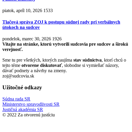
piatok, apríl 10, 2026
1533
Tlačová správa ZOJ k postupu súdnej rady pri verbálnych
útokoch na sudcov
pondelok, marec 30, 2026
1926
Vitajte na stránke, ktorú vytvorili sudcovia pre sudcov a širokú
verejnosť.
Sme tu pre všetkých, ktorých zaujíma
stav súdnictva
, ktorí chcú o
tejto téme
otvorene diskutovať
, slobodne si vymieňať názory,
dávať podnety a návrhy na zmeny.
zoj@sudcovia.sk
Užitočné odkazy
Súdna rada SR
Ministerstvo spravodlivosti SR
Justičná akadémia SR
© 2022 Za otvorenú justíciu