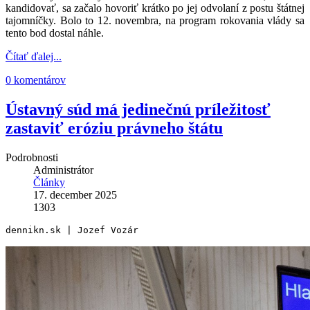
kandidovať, sa začalo hovoriť krátko po jej odvolaní z postu štátnej
tajomníčky. Bolo to 12. novembra, na program rokovania vlády sa
tento bod dostal náhle.
Čítať ďalej...
0 komentárov
Ústavný súd má jedinečnú príležitosť
zastaviť eróziu právneho štátu
Podrobnosti
Administrátor
Články
17. december 2025
1303
dennikn.sk | Jozef Vozár