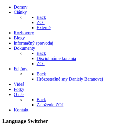
Domov
Články
Back
ZOJ
Externé
Rozhovory
Blogy
Informačný spravodaj
Dokumenty
Back
Disciplinárne konania
ZOJ
Fejtóny
Back
Hrôzostrašné sny Daniely Baranovej
Videá
Fotky
O nás
Back
Založenie ZOJ
Kontakt
Language Switcher