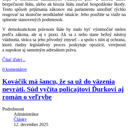
bezpečnosti štátu, alebo ak hrozia štátu značné hospodárske škody.
Tento spôsob prijímania zákonov má parlamentu umožniť rýchlo
reagovať na skutočne neodkladné situácie. Jeho použitie sa viaže na
splnenie stanovených podmienok.
V demokratickom právnom štáte by malo byť výnimočné nielen
podľa zákona, ale aj v praxi. Ak sa z neho stane bežný nástroj
vládnutia, stráca sa jeho pôvodný zmysel – a spolu s ním aj ochrana,
ktorú riadny legislatívny proces poskytuje opozícii, verejnosti
a napokon aj samotným adresátom práva.
Čítať ďalej...
0 komentárov
Kováčik má šancu, že sa už do väzenia
nevráti. Súd vyčíta policajtovi Ďurkovi aj
román o veľrybe
Podrobnosti
Administrátor
Články
12. december 2025