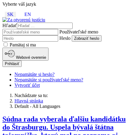
Vyberte váš jazyk
SK
EN
Hľadať
Používateľské meno
Heslo
Zobraziť heslo
Pamätaj si ma
Webové overenie
Prihlásiť
Nepamätáte si heslo?
Nepamätáte si používateľské meno?
Vytvoriť účet
Nachádzate sa tu:
Hlavná stránka
Default - All Languages
Súdna rada vyberala ďalšiu kandidátku
do Štrasburgu. Uspela bývalá štátna