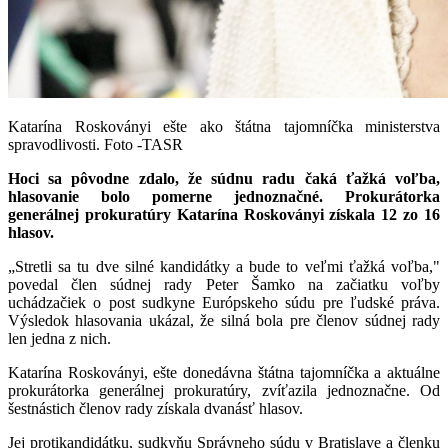
Katarína Roskoványi ešte ako štátna tajomníčka ministerstva
spravodlivosti. Foto -TASR
Hoci sa pôvodne zdalo, že súdnu radu čaká ťažká voľba,
hlasovanie bolo pomerne jednoznačné. Prokurátorka
generálnej prokuratúry Katarína Roskoványi získala 12 zo 16
hlasov.
„Stretli sa tu dve silné kandidátky a bude to veľmi ťažká voľba,"
povedal člen súdnej rady Peter Šamko na začiatku voľby
uchádzačiek o post sudkyne Európskeho súdu pre ľudské práva.
Výsledok hlasovania ukázal, že silná bola pre členov súdnej rady
len jedna z nich.
Katarína Roskoványi, ešte donedávna štátna tajomníčka a aktuálne
prokurátorka generálnej prokuratúry, zvíťazila jednoznačne. Od
šestnástich členov rady získala dvanásť hlasov.
Jej protikandidátku, sudkyňu
Správneho súdu v Bratislave a členku