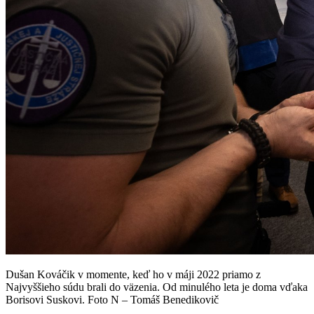
Dušan Kováčik v momente, keď ho v máji 2022 priamo z
Najvyššieho súdu brali do väzenia. Od minulého leta je doma vďaka
Borisovi Suskovi. Foto N – Tomáš Benedikovič