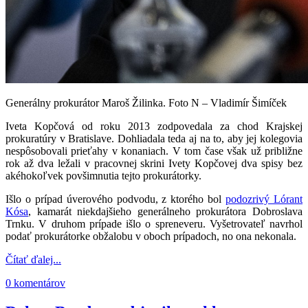
Generálny prokurátor Maroš Žilinka. Foto N – Vladimír Šimíček
Iveta Kopčová od roku 2013 zodpovedala za chod Krajskej
prokuratúry v Bratislave. Dohliadala teda aj na to, aby jej kolegovia
nespôsobovali prieťahy v konaniach. V tom čase však už približne
rok až dva ležali v pracovnej skrini Ivety Kopčovej dva spisy bez
akéhokoľvek povšimnutia tejto prokurátorky.
Išlo o prípad úverového podvodu, z ktorého bol
podozrivý Lórant
Kósa
, kamarát niekdajšieho generálneho prokurátora Dobroslava
Trnku. V druhom prípade išlo o spreneveru. Vyšetrovateľ navrhol
podať prokurátorke obžalobu v oboch prípadoch, no ona nekonala.
Čítať ďalej...
0 komentárov