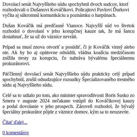
Dovolací senát Najvyššieho súdu spochybnil dvoch sudcov, ktorí
rozhodovali o Dušanovi Kováčikovi. Policajtovi Pavlovi Ďurkovi
vyčíta aj súkromnú komunikáciu a poznámku o harpúnach.
Dušan Kováčik má predčasné Vianoce. Najvyšší súd vo štvrtok
rozhodol o dovolaní v jeho korupčnej kauze tak, že má šancu
dosiahnuť, že sa už do väznice nevráti.
Prípad sa musí znova otvoriť a posúdiť, či je Kováčik vinný alebo
nie. Ak by ho aj opätovne odsúdili, vládna koalícia medzičasom
znížila tresty za korupciu, čo nahráva bývalému špeciálnemu
prokurátorovi.
Päťčlenný dovolací senát Najvyššieho súdu prakticky celý prípad
spochybnil, zrušil odsudzujúce rozsudky Špecializovaného trestného
súdu aj Najvyššieho súdu.
Celé sa to udialo po tom, ako minister spravodlivosti Boris Susko zo
Smeru v auguste 2024 nečakane vstúpil do Kováčikovej kauzy
a podal dovolanie v jeho prospech. Zároveň rozhodol, že bývalý
špeciálny prokurátor pôjde z väznice domov, kým sa to neuzavrie.
Čítať ďalej...
0 komentárov