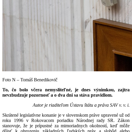
Foto N – Tomáš Benedikovič
To, čo bolo včera nemysliteľné, je dnes výnimkou, zajtra
nevzbudzuje pozornosť a o dva dni sa stáva pravidlom.
Autor je riaditeľom Ústavu štátu a práva SAV v. v. i.
Skrátené legislatívne konanie je v slovenskom práve upravené už od
roku 1996 v Rokovacom poriadku Národnej rady SR. Zákon
stanovuje, že je prípustné za mimoriadnych okolností, keď môže
dôjsť k ohrozeniu základných ľudských práv a slobôd alebo