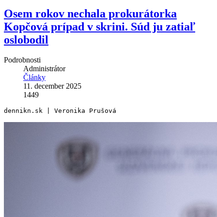
Osem rokov nechala prokurátorka
Kopčová prípad v skrini. Súd ju zatiaľ
oslobodil
Podrobnosti
Administrátor
Články
11. december 2025
1449
dennikn.sk | Veronika Prušová