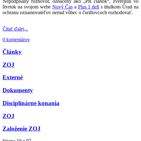
Nepodpísaný rozhovor, označený ako „PR článok“, zverejnili vo
štvrtok na svojom webe
Nový Čas
a
Plus 1 deň
s titulkom Úrad na
ochranu oznamovateľov nemal vôbec o čurillovcoch rozhodovať.
Čítať ďalej...
0 komentárov
Články
ZOJ
Externé
Dokumenty
Disciplinárne konania
ZOJ
Založenie ZOJ
Strana 10 z 97