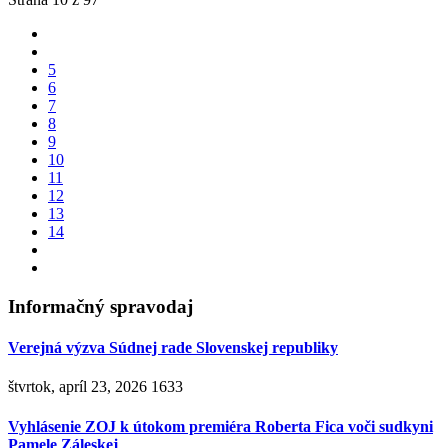
5
6
7
8
9
10
11
12
13
14
Informačný spravodaj
Verejná výzva Súdnej rade Slovenskej republiky
štvrtok, apríl 23, 2026
1633
Vyhlásenie ZOJ k útokom premiéra Roberta Fica voči sudkyni
Pamele Záleskej