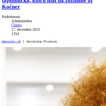
tajomníčka, ktorú mal na zozname aj
Kočner
Podrobnosti
Administrátor
Články
17. december 2025
1354
dennikn.sk
 | Veronika Prušová