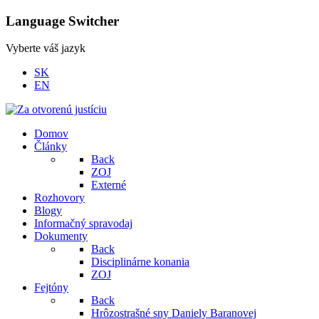
Language Switcher
Vyberte váš jazyk
SK
EN
Domov
Články
Back
ZOJ
Externé
Rozhovory
Blogy
Informačný spravodaj
Dokumenty
Back
Disciplinárne konania
ZOJ
Fejtóny
Back
Hrôzostrašné sny Daniely Baranovej