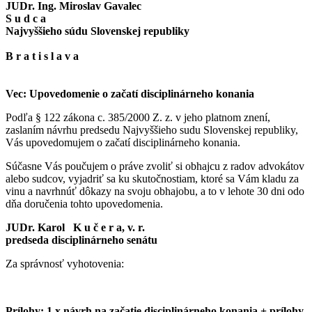
JUDr. Ing. Miroslav Gavalec
S u d c a
Najvyššieho súdu Slovenskej republiky
B r a t i s l a v a
Vec: Upovedomenie o začatí disciplinárneho konania
Podľa § 122 zákona c. 385/2000 Z. z. v jeho platnom znení,
zaslaním návrhu predsedu Najvyššieho sudu Slovenskej republiky,
Vás upovedomujem o začatí disciplinárneho konania.
Súčasne Vás poučujem o práve zvoliť si obhajcu z radov advokátov
alebo sudcov, vyjadriť sa ku skutočnostiam, ktoré sa Vám kladu za
vinu a navrhnúť dôkazy na svoju obhajobu, a to v lehote 30 dni odo
dňa doručenia tohto upovedomenia.
JUDr. Karol K u č e r a, v. r.
predseda disciplinárneho senátu
Za správnosť vyhotovenia:
Prílohy:
1 x návrh na začatie disciplinárneho konania + prílohy