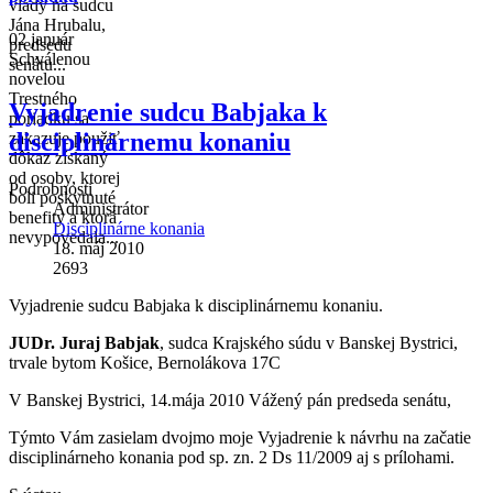
vlády na sudcu
Jána Hrubalu,
02 január
predsedu
Schválenou
senátu...
novelou
Trestného
Vyjadrenie sudcu Babjaka k
poriadku sa
disciplinárnemu konaniu
zakazuje použiť
dôkaz získaný
od osoby, ktorej
Podrobnosti
boli poskytnuté
Administrátor
benefity a ktorá
Disciplinárne konania
nevypovedala...
18. máj 2010
2693
Vyjadrenie sudcu Babjaka k disciplinárnemu konaniu.
JUDr. Juraj Babjak
, sudca Krajského súdu v Banskej Bystrici,
trvale bytom Košice, Bernolákova 17C
V Banskej Bystrici, 14.mája 2010 Vážený pán predseda senátu,
Týmto Vám zasielam dvojmo moje Vyjadrenie k návrhu na začatie
disciplinárneho konania pod sp. zn. 2 Ds 11/2009 aj s prílohami.