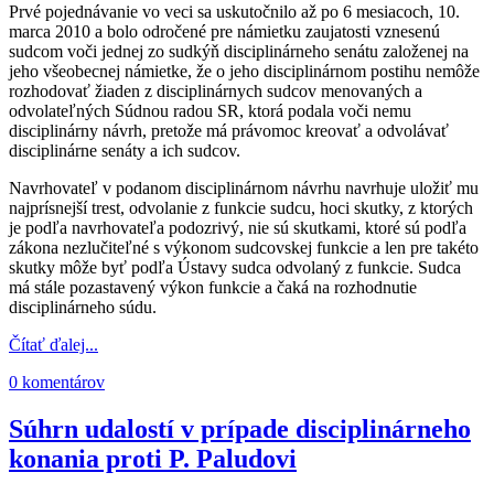
Prvé pojednávanie vo veci sa uskutočnilo až po 6 mesiacoch, 10.
marca 2010 a bolo odročené pre námietku zaujatosti vznesenú
sudcom voči jednej zo sudkýň disciplinárneho senátu založenej na
jeho všeobecnej námietke, že o jeho disciplinárnom postihu nemôže
rozhodovať žiaden z disciplinárnych sudcov menovaných a
odvolateľných Súdnou radou SR, ktorá podala voči nemu
disciplinárny návrh, pretože má právomoc kreovať a odvolávať
disciplinárne senáty a ich sudcov.
Navrhovateľ v podanom disciplinárnom návrhu navrhuje uložiť mu
najprísnejší trest, odvolanie z funkcie sudcu, hoci skutky, z ktorých
je podľa navrhovateľa podozrivý, nie sú skutkami, ktoré sú podľa
zákona nezlučiteľné s výkonom sudcovskej funkcie a len pre takéto
skutky môže byť podľa Ústavy sudca odvolaný z funkcie. Sudca
má stále pozastavený výkon funkcie a čaká na rozhodnutie
disciplinárneho súdu.
Čítať ďalej...
0 komentárov
Súhrn udalostí v prípade disciplinárneho
konania proti P. Paludovi