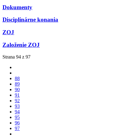
Dokumenty
Disciplinárne konania
ZOJ
Založenie ZOJ
Strana 94 z 97
88
89
90
91
92
93
94
95
96
97