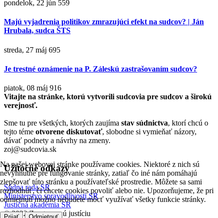
pondelok, 22 jún
559
Majú vyjadrenia politikov zmrazujúci efekt na sudcov? | Ján
Hrubala, sudca ŠTS
streda, 27 máj
695
Je trestné oznámenie na P. Záleskú zastrašovaním sudcov?
piatok, 08 máj
916
Vitajte na stránke, ktorú vytvorili sudcovia pre sudcov a širokú
verejnosť.
Sme tu pre všetkých, ktorých zaujíma
stav súdnictva
, ktorí chcú o
tejto téme
otvorene diskutovať
, slobodne si vymieňať názory,
dávať podnety a návrhy na zmeny.
zoj@sudcovia.sk
Na našej webovej stránke používame cookies. Niektoré z nich sú
Užitočné odkazy
nevyhnutné pre fungovanie stránky, zatiaľ čo iné nám pomáhajú
zlepšovať túto stránku a používateľské prostredie. Môžete sa sami
Súdna rada SR
rozhodnúť, či chcete cookies povoliť alebo nie. Upozorňujeme, že pri
Ministerstvo spravodlivosti SR
odmietnutí možno nebudete môcť využívať všetky funkcie stránky.
Justičná akadémia SR
© 2022 Za otvorenú justíciu
Prijať
Odmietnuť