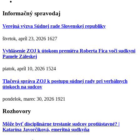
Informačný spravodaj
Verejná výzva Súdnej rade Slovenskej republiky
štvrtok, apríl 23, 2026
1627
Vyhlásenie ZOJ k útokom premiéra Roberta Fica voči sudkyni
Pamele Záleskej
piatok, apríl 10, 2026
1524
Tlačová správa ZOJ k postupu súdnej rady pri verbálnych
útokoch na sudcov
pondelok, marec 30, 2026
1921
Rozhovory
Môže byť disciplinárne trestanie sudcov protiústavné? |
Katarína Javorčíková, emeritná sudkyňa