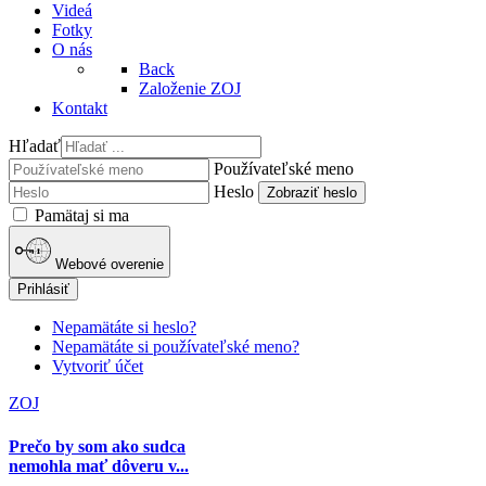
Videá
Fotky
O nás
Back
Založenie ZOJ
Kontakt
Hľadať
Používateľské meno
Heslo
Zobraziť heslo
Pamätaj si ma
Webové overenie
Prihlásiť
Nepamätáte si heslo?
Nepamätáte si používateľské meno?
Vytvoriť účet
ZOJ
Prečo by som ako sudca
nemohla mať dôveru v...