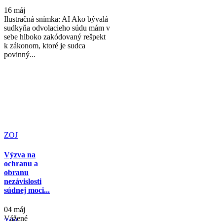
16 máj
Ilustračná snímka: AI Ako bývalá
sudkyňa odvolacieho súdu mám v
sebe hlboko zakódovaný rešpekt
k zákonom, ktoré je sudca
povinný...
ZOJ
Výzva na
ochranu a
obranu
nezávislosti
súdnej moci...
04 máj
Vážené