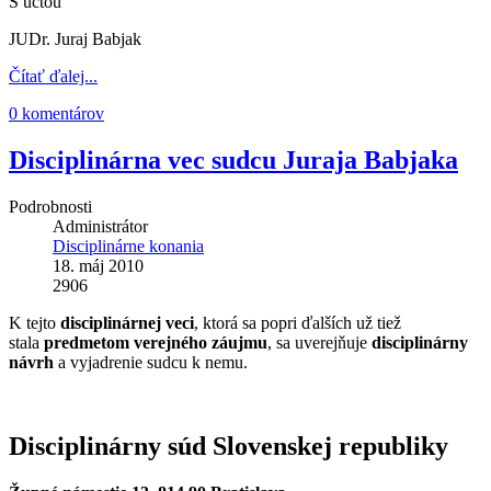
S úctou
JUDr. Juraj Babjak
Čítať ďalej...
0 komentárov
Disciplinárna vec sudcu Juraja Babjaka
Podrobnosti
Administrátor
Disciplinárne konania
18. máj 2010
2906
K tejto
disciplinárnej veci
, ktorá sa popri ďalších už tiež
stala
predmetom verejného záujmu
, sa uverejňuje
disciplinárny
návrh
a vyjadrenie sudcu k nemu.
Disciplinárny súd Slovenskej republiky