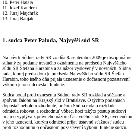
10. Peter Hatala
11. Jozef Kandera
12. Juraj Majchrák
13. Juraj Babjak
1. sudca Peter Paluda, Najvyšší súd SR
Na návrh Súdnej rady SR zo dňa 8. septembra 2009 je disciplinárne
stíhaný za podanie trestného oznámenia na predsedu Najvyššieho
súdu SR Štefana Harabina a za názor vyslovený v novinách. Súdna
rada, ktorej predsedom je predseda Najvyššieho súdu SR Štefan
Harabin, toho istého dňa prijala uznesenie o dočasnom pozastavení
výkonu jeho sudcovskej funkcie.
Sudca podal proti uzneseniu Súdnej rady SR rozklad a súčasne aj
správnu žalobu na Krajský súd v Bratislave. O týchto podaniach
doposiaľ nebolo rozhodnuté, pričom Súdna rada o rozklade
odmietla rokovať a rozhodnúť vôbec, hoci takýto postup sudcovi
priamo vyplýva z právneho názoru Ústavného súdu SR, uvedenému
v jeho uznesení, ktorým odmietol prijať ústavnú sťažnosť sudcu
proti rozhodnutiu o dočasnom pozastavení výkonu funkcie sudcu..