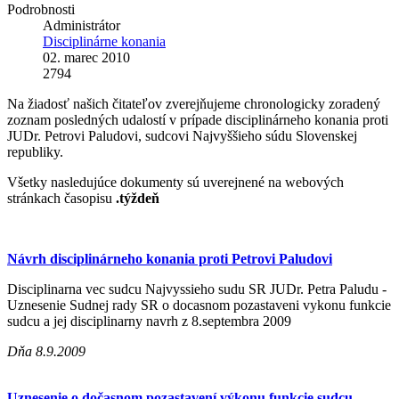
Podrobnosti
Administrátor
Disciplinárne konania
02. marec 2010
2794
Na žiadosť našich čitateľov zverejňujeme chronologicky zoradený
zoznam posledných udalostí v prípade disciplinárneho konania proti
JUDr. Petrovi Paludovi, sudcovi Najvyššieho súdu Slovenskej
republiky.
Všetky nasledujúce dokumenty sú uverejnené na webových
stránkach časopisu
.týždeň
Návrh disciplinárneho konania proti Petrovi Paludovi
Disciplinarna vec sudcu Najvyssieho sudu SR JUDr. Petra Paludu -
Uznesenie Sudnej rady SR o docasnom pozastaveni vykonu funkcie
sudcu a jej disciplinarny navrh z 8.septembra 2009
Dňa 8.9.2009
Uznesenie o dočasnom pozastavení výkonu funkcie sudcu