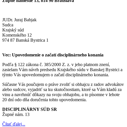
Župné námestie 13, 814 90 Bratislava
JUDr. Juraj Babjak
Sudca
Krajský súd
Komenského 12
974 87 Banská Bystrica 1
Vec: Upovedomenie o začatí disciplinárneho konania
Podľa § 122 zákona č. 385/2000 Z. z. v jeho platnom znení,
zasielam Vám návrh predsedu Krajského súdu v Banskej Bystrici a
týmto Vás upovedomujem o začatí disciplinárneho konania.
Súčasne Vás poučujem o práve zvoliť si obhajcu z radov advokátov
alebo sudcov, vyjadriť sa ku skutočnostiam, ktoré sa Vám kladú za
vinu a navrhnúť dôkazy na svoju obhajobu, a to písomne v lehote
20 dní odo dňa doručenia tohto upovedomenia.
DISCIPLINÁRNY SÚD SR
Župné nám. 13
Čítať ďalej...