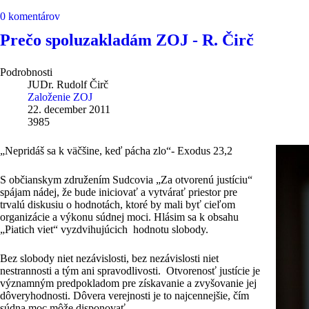
0 komentárov
Prečo spoluzakladám ZOJ - R. Čirč
Podrobnosti
JUDr. Rudolf Čirč
Založenie ZOJ
22. december 2011
3985
„Nepridáš sa k väčšine, keď pácha zlo“- Exodus 23,2
S občianskym združením Sudcovia „Za otvorenú justíciu“
spájam nádej, že bude iniciovať a vytvárať priestor pre
trvalú diskusiu o hodnotách, ktoré by mali byť cieľom
organizácie a výkonu súdnej moci. Hlásim sa k obsahu
„Piatich viet“ vyzdvihujúcich hodnotu slobody.
Bez slobody niet nezávislosti, bez nezávislosti niet
nestrannosti a tým ani spravodlivosti. Otvorenosť justície je
významným predpokladom pre získavanie a zvyšovanie jej
dôveryhodnosti. Dôvera verejnosti je to najcennejšie, čím
súdna moc môže disponovať.