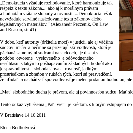
„Demokracia vyžaduje rozhodovanie, ktoré harmonizuje tak
rešpekt k textu zákona.... ako aj k morálnym právam
a hodnotám vrátane slobody a rovnosti. ...Demokracia však
nevyžaduje servilné nasledovanie textu zákonov alebo
legislatívnych materiálov.“ (Alexanedr Peczenik, On Law
and Reason, str.41)
V dobe, keď autority (držitelia moci) v justícii, ale aj väčšina
sudcov mlčia a nečinne sa prizerajú skrivodlivosti, ktorá je
páchaná samotnými sudcami na sudcoch, je disent v
podobe otvorene vysloveného a odôvodneného
nesúhlasu s takýmto pošliapavaním základných hodnôt ako
je spravodlivosť, sloboda slova a rovnosť, jediným
prostriedkom a zbraňou v rukách tých, ktorí sú presvedčení,
že hľadať a nachádzať spravodlivosť je nielen pridanou hodnotou, al
„Mať slobodného ducha je právom, ale aj povinnosťou sudcu. Mať sl
Tento odkaz vyhlásenia „Päť viet“ je krédom, s ktorým vstupujem do
V Bratislave 14.10.2011
Elena Berthotyová