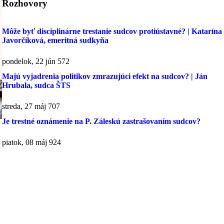
Rozhovory
Môže byť disciplinárne trestanie sudcov protiústavné? | Katarína
Javorčíková, emeritná sudkyňa
pondelok, 22 jún
572
Majú vyjadrenia politikov zmrazujúci efekt na sudcov? | Ján
Hrubala, sudca ŠTS
streda, 27 máj
707
Je trestné oznámenie na P. Záleskú zastrašovaním sudcov?
piatok, 08 máj
924