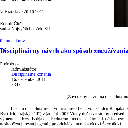
V Bratislave 20.10.2011
Rudolf Čirč
sudca Najvyššieho súdu SR
0 komentárov
Disciplinárny návrh ako spôsob zneužívania
Podrobnosti
Administrátor
Disciplinárne konania
16. december 2011
3348
(Záverečný návrh na disciplinár
1
.Tento disciplinárny návrh má pôvod v návrate sudcu Babjaka 
Bystrici(„krajský súd“) v januári 2007.Vtedy došlo zo strany predse
výmene sudcov Babjaka s Bednárom medzi senátmi a k následnému p
neskončenej trestnej agendy po odchádzajúcom sudcovi Škorpilovi.