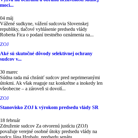
moci...
04 máj
Vážené sudkyne, vážení sudcovia Slovenskej
republiky, tlačové vyhlásenie predsedu vlády
Roberta Fica o podaní trestného oznámenia na...
ZOJ
Aké sú skutočné dôvody selektívnej ochrany
sudcov v...
30 marec
Súdna rada má chrániť sudcov pred neprimeranými
útokmi. Ak však reaguje raz konkrétne a inokedy len
všeobecne – a zároveň si dovolí...
ZOJ
Stanovisko ZOJ k výrokom predsedu vlády SR
18 február
Združenie sudcov Za otvorenú justíciu (ZOJ)
považuje verejné osobné útoky predsedu vlády na
sudcu Jána Hrubalu, predsedu senátu...