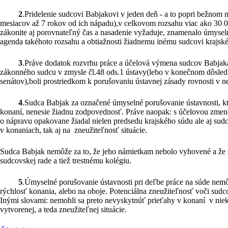
2
.Pridelenie sudcovi Babjakovi v jeden deň - a to popri bežnom 
mesiacov až 7 rokov od ich nápadu),v celkovom rozsahu viac ako 30 000
zákonite aj porovnateľný čas a nasadenie vyžaduje, znamenalo úmyselné
agenda takéhoto rozsahu a obtiažnosti žiadnemu inému sudcovi krajsk
3
.Práve dodatok rozvrhu práce a účelová výmena sudcov Babja
zákonného sudcu v zmysle čl.48 ods.1 ústavy(lebo v konečnom dôsled
senátov),boli prostriedkom k porušovaniu ústavnej zásady rovnosti v 
4
.Sudca Babjak za označené úmyselné porušovanie ústavnosti, k
konaní, nenesie žiadnu zodpovednosť. Práve naopak: s účelovou zmenou
o nápravu opakovane žiadal nielen predsedu krajského súdu ale aj sud
v konaniach, tak aj na zneužiteľnosť situácie.
Sudca Babjak nemôže za to, že jeho námietkam nebolo vyhovené a že 
sudcovskej rade a tiež trestnému kolégiu.
5
.Úmyselné porušovanie ústavnosti pri deľbe práce na súde nem
rýchlosť konania, alebo na oboje. Potenciálna zneužiteľnosť voči sudcov
Inými slovami: nemohli sa preto nevyskytnúť prieťahy v konaní v nie
vytvorenej, a teda zneužiteľnej situácie.