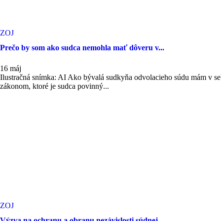
ZOJ
Prečo by som ako sudca nemohla mať dôveru v...
16 máj
Ilustračná snímka: AI Ako bývalá sudkyňa odvolacieho súdu mám v s
zákonom, ktoré je sudca povinný...
ZOJ
Výzva na ochranu a obranu nezávislosti súdnej