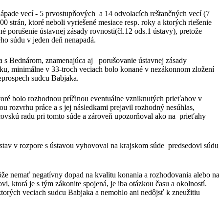
nápade vecí - 5 prvostupňových a 14 odvolacích reštančných vecí (7
 strán, ktoré neboli vyriešené mesiace resp. roky a ktorých riešenie
 porušenie ústavnej zásady rovnosti(čl.12 ods.1 ústavy), pretože
ého súdu v jeden deň nenapadá.
ka s Bednárom, znamenajúca aj porušovanie ústavnej zásady
ku, minimálne v 33-troch veciach bolo konané v nezákonnom zložení
neprospech sudcu Babjaka.
toré bolo rozhodnou príčinou eventuálne vzniknutých prieťahov v
 rozvrhu práce a s jej následkami prejavil rozhodný nesúhlas,
covskú radu pri tomto súde a zároveň upozorňoval ako na prieťahy
stav v rozpore s ústavou vyhovoval na krajskom súde predsedovi súdu
ôže nemať negatívny dopad na kvalitu konania a rozhodovania alebo n
i, ktorá je s tým zákonite spojená, je iba otázkou času a okolností.
ktorých veciach sudcu Babjaka a nemohlo ani nedôjsť k zneužitiu