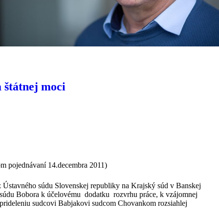
 štátnej moci
nom pojednávaní 14.decembra 2011)
z Ústavného súdu Slovenskej republiky na Krajský súd v Banskej
du súdu Bobora k účelovému dodatku rozvrhu práce, k vzájomnej
rideleniu sudcovi Babjakovi sudcom Chovankom rozsiahlej