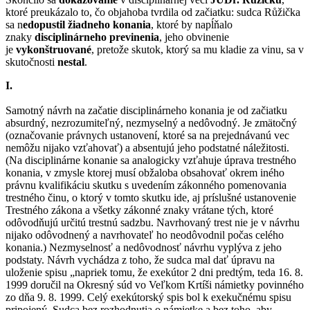
ktoré preukázalo to, čo objahoba tvrdila od začiatku: sudca Růžička
sa n
edopustil žiadneho konania
, ktoré by napĺňalo
znaky
disciplinárneho previnenia
, jeho obvinenie
je
vykonštruované
, pretože skutok, ktorý sa mu kladie za vinu, sa v
skutočnosti
nestal
.
I.
Samotný návrh na začatie disciplinárneho konania je od začiatku
absurdný, nezrozumiteľný, nezmyselný a nedôvodný. Je zmätočný
(označovanie právnych ustanovení, ktoré sa na prejednávanú vec
nemôžu nijako vzťahovať) a absentujú jeho podstatné náležitosti.
(Na disciplinárne konanie sa analogicky vzťahuje úprava trestného
konania, v zmysle ktorej musí obžaloba obsahovať okrem iného
právnu kvalifikáciu skutku s uvedením zákonného pomenovania
trestného činu, o ktorý v tomto skutku ide, aj príslušné ustanovenie
Trestného zákona a všetky zákonné znaky vrátane tých, ktoré
odôvodňujú určitú trestnú sadzbu. Navrhovaný trest nie je v návrhu
nijako odôvodnený a navrhovateľ ho neodôvodnil počas celého
konania.) Nezmyselnosť a nedôvodnosť návrhu vyplýva z jeho
podstaty. Návrh vychádza z toho, že sudca mal dať úpravu na
uloženie spisu „napriek tomu, že exekútor 2 dni predtým, teda 16. 8.
1999 doručil na Okresný súd vo Veľkom Krtíši námietky povinného
zo dňa 9. 8. 1999. Celý exekútorský spis bol k exekučnému spisu
pripojený. Sudca bez rozhodnutia o námietke a bez toho, aby