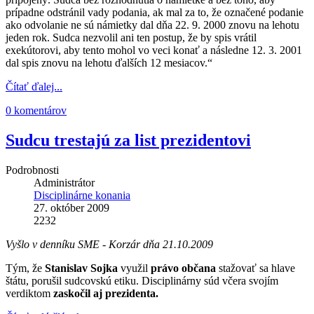
prípadne odstránil vady podania, ak mal za to, že označené podanie
ako odvolanie ne sú námietky dal dňa 22. 9. 2000 znovu na lehotu
jeden rok. Sudca nezvolil ani ten postup, že by spis vrátil
exekútorovi, aby tento mohol vo veci konať a následne 12. 3. 2001
dal spis znovu na lehotu ďalších 12 mesiacov.“
Čítať ďalej...
0 komentárov
Sudcu trestajú za list prezidentovi
Podrobnosti
Administrátor
Disciplinárne konania
27. október 2009
2232
Vyšlo v denníku SME - Korzár dňa 21.10.2009
Tým, že
Stanislav Sojka
využil
právo občana
stažovať sa hlave
štátu, porušil sudcovskú etiku. Disciplinárny súd včera svojím
verdiktom
zaskočil aj prezidenta.