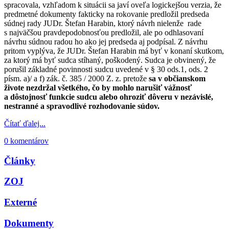
spracovala, vzhľadom k situácii sa javí oveľa logickejšou verzia, že
predmetné dokumenty fakticky na rokovanie predložil predseda
súdnej rady JUDr. Štefan Harabin, ktorý návrh nielenže rade
s najväčšou pravdepodobnosťou predložil, ale po odhlasovaní
návrhu súdnou radou ho ako jej predseda aj podpísal. Z návrhu
pritom vyplýva, že JUDr. Štefan Harabin má byť v konaní skutkom,
za ktorý má byť sudca stíhaný, poškodený. Sudca je obvinený, že
porušil základné povinnosti sudcu uvedené v § 30 ods.1, ods. 2
písm. a)/ a f) zák. č. 385 / 2000 Z. z. pretože
sa v občianskom
živote nezdržal všetkého, čo by mohlo narušiť vážnosť
a dôstojnosť funkcie sudcu alebo ohroziť dôveru v nezávislé,
nestranné a spravodlivé rozhodovanie súdov.
Čítať ďalej...
0 komentárov
Články
ZOJ
Externé
Dokumenty