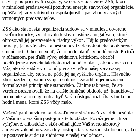
stav a jeho príčiny. Sú signály, že čoraz viac členov ZSS, ktorí
v minulosti predstavovali pozitívnu energiu stavovskej organizácie,
opúšťa jej rady z dôvodu nespokojnosti s pasivitou vlastných
vrcholných predstaviteľov.
ZSS ako stavovská organizácia sudcov sa v minulosti otvorene,
i veľmi kriticky, vyjadrovalo k stavu justície a negatívam, ktoré
ohrozovali jej postavenie a riadny výkon. Hájilo predovšetkým
princípy jej nezávislosti a nestrannosti v demokratickej a otvorenej
spoločnosti. Chceme veriť, že to bude platiť i v budúcnosti. Pretože
v súčasnom, pre ďalší vývoj súdnictva kritickom, období
pociťujeme absenciu takéhoto rozhodného hlasu, obraciame sa na
Vás, ako ešte stále vrcholnú predstaviteľku našej stavovskej
organizácie, aby ste sa na pôde jej najvyššieho orgánu, Hlavného
zhromaždenia, váhou svojej osobnosti zasadili o jednoznačne
formulované principiálne stanovisko. Činíme tak preto, že ste
verejne prezentovali, že na ďalšie funkčné obdobie už kandidovať
nemienite, a toto by mohla byť Vaša dôstojná rozlúčka s funkciou,
hodná mena, ktoré ZSS vždy malo.
Vážená pani prezidentka, dovoľujeme si zároveň vyjadriť nesúhlas
s Vašimi doterajšími postojmi k tejto otázke. Považujeme ich za
vyhýbavé, alibistické a skôr odhaľujúce Váš svetonázorový
a ideový základ, než zásadný postoj k tak závažnej skutočnosti, ako
je postavenie sudcu a súdnictva v našej spoločnosti.