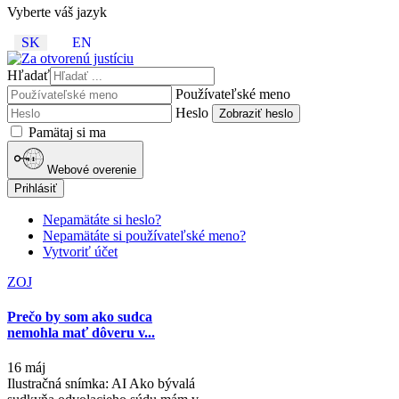
Vyberte váš jazyk
SK
EN
Hľadať
Používateľské meno
Heslo
Zobraziť heslo
Pamätaj si ma
Webové overenie
Prihlásiť
Nepamätáte si heslo?
Nepamätáte si používateľské meno?
Vytvoriť účet
ZOJ
Prečo by som ako sudca
nemohla mať dôveru v...
16 máj
Ilustračná snímka: AI Ako bývalá