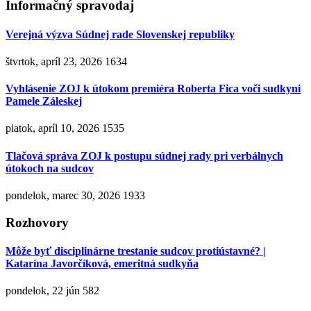
Informačný spravodaj
Verejná výzva Súdnej rade Slovenskej republiky
štvrtok, apríl 23, 2026
1634
Vyhlásenie ZOJ k útokom premiéra Roberta Fica voči sudkyni
Pamele Záleskej
piatok, apríl 10, 2026
1535
Tlačová správa ZOJ k postupu súdnej rady pri verbálnych
útokoch na sudcov
pondelok, marec 30, 2026
1933
Rozhovory
Môže byť disciplinárne trestanie sudcov protiústavné? |
Katarína Javorčíková, emeritná sudkyňa
pondelok, 22 jún
582