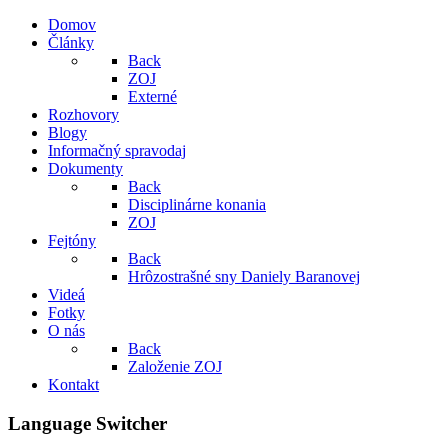
Domov
Články
Back
ZOJ
Externé
Rozhovory
Blogy
Informačný spravodaj
Dokumenty
Back
Disciplinárne konania
ZOJ
Fejtóny
Back
Hrôzostrašné sny Daniely Baranovej
Videá
Fotky
O nás
Back
Založenie ZOJ
Kontakt
Language Switcher