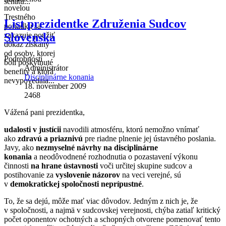
senátu...
novelou
Trestného
List prezidentke Združenia Sudcov
poriadku sa
Slovenska
zakazuje použiť
dôkaz získaný
od osoby, ktorej
Podrobnosti
boli poskytnuté
Administrátor
benefity a ktorá
Disciplinárne konania
nevypovedala...
18. november 2009
2468
Vážená pani prezidentka,
udalosti v justícii
navodili atmosféru, ktorú nemožno vnímať
ako
zdravú a priaznivú
pre riadne plnenie jej ústavného poslania.
Javy, ako
nezmyselné návrhy na disciplinárne
konania
a neodôvodnené rozhodnutia o pozastavení výkonu
činnosti
na hrane ústavnosti
voči určitej skupine sudcov a
postihovanie za
vyslovenie názorov
na veci verejné, sú
v
demokratickej spoločnosti neprípustné
.
To, že sa dejú, môže mať viac dôvodov. Jedným z nich je, že
v spoločnosti, a najmä v sudcovskej verejnosti, chýba zatiaľ kritický
počet oponentov ochotných a schopných otvorene pomenovať tento