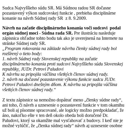
Sudca Najvyššieho súdu SR. Má Súdnou radou SR dočasne
pozastavený výkon sudcovskej funkcie , prebieha disciplinárne
konanie na návrh Súdnej rady SR z 8. 9.2009.
Návrh na začatie disciplinárneho konania voči sudcovi podal
orgán súdnej moci - Súdna rada SR.
Pre ilustráciu nasleduje
zápisnica ohľadne tohto bodu tak ako je uverejnená na Internete na
stránke Súdnej rady SR.
„Program rokovania na základe návrhu členky súdnej rady bol
rozšírený o tieto body:
1. návrh Súdnej rady Slovenskej republiky na začatie
disciplinárneho konania proti sudcovi Najvyššieho súdu Slovenskej
republiky, JUDr. Petrovi Paludovi
K návrhu sa pripojila väčšina všetkých členov súdnej rady.
2. návrh na dočasné pozastavenie výkonu funkcie sudcu JUDr.
Petrovi Paludovi dnešným dňom. K návrhu sa pripojila väčšina
všetkých členov súdnej rady.“
Z textu zápisnice sa nemožno dopátrať meno „členky súdne rady“,
ani toho, či návrh a uznesenie o pozastavení funkcie v tom okamihu
už boli aj písomne spracované, ale logicky možno predpokladať, že
áno, nakoľko ešte v ten deň okolo obeda boli doručené Dr.
Paludovi, ktorý sa okamžite mal vysťahovať z budovy. I keď nie je
možné vylúčiť, že „členka súdnej rady“ návrh aj uznesenie osobne