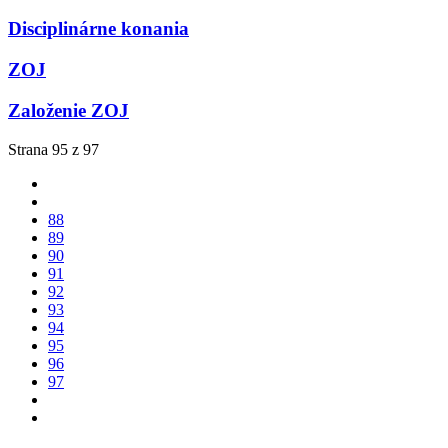
Disciplinárne konania
ZOJ
Založenie ZOJ
Strana 95 z 97
88
89
90
91
92
93
94
95
96
97