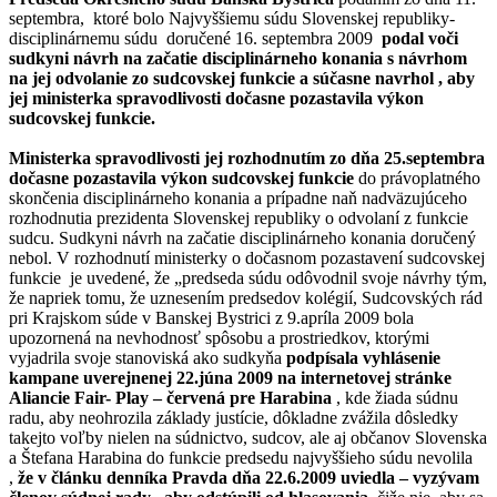
septembra, ktoré bolo Najvyššiemu súdu Slovenskej republiky-
disciplinárnemu súdu doručené 16. septembra 2009
podal voči
sudkyni návrh na začatie disciplinárneho konania s návrhom
na jej odvolanie zo sudcovskej funkcie a súčasne navrhol , aby
jej ministerka spravodlivosti dočasne pozastavila výkon
sudcovskej funkcie.
Ministerka spravodlivosti jej rozhodnutím zo dňa 25.septembra
dočasne pozastavila výkon sudcovskej funkcie
do právoplatného
skončenia disciplinárneho konania a prípadne naň nadväzujúceho
rozhodnutia prezidenta Slovenskej republiky o odvolaní z funkcie
sudcu. Sudkyni návrh na začatie disciplinárneho konania doručený
nebol. V rozhodnutí ministerky o dočasnom pozastavení sudcovskej
funkcie je uvedené, že „predseda súdu odôvodnil svoje návrhy tým,
že napriek tomu, že uznesením predsedov kolégií, Sudcovských rád
pri Krajskom súde v Banskej Bystrici z 9.apríla 2009 bola
upozornená na nevhodnosť spôsobu a prostriedkov, ktorými
vyjadrila svoje stanoviská ako sudkyňa
podpísala vyhlásenie
kampane uverejnenej 22.júna 2009 na internetovej stránke
Aliancie Fair- Play – červená pre Harabina
, kde žiada súdnu
radu, aby neohrozila základy justície, dôkladne zvážila dôsledky
takejto voľby nielen na súdnictvo, sudcov, ale aj občanov Slovenska
a Štefana Harabina do funkcie predsedu najvyššieho súdu nevolila
,
že v článku denníka Pravda dňa 22.6.2009 uviedla – vyzývam