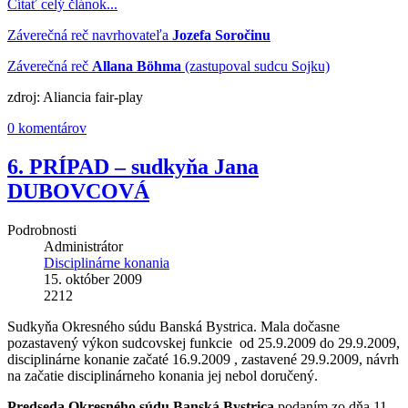
Čítať celý článok...
Záverečná reč navrhovateľa
Jozefa Soročinu
Záverečná reč
Allana Böhma
(zastupoval sudcu Sojku)
zdroj: Aliancia fair-play
0 komentárov
6. PRÍPAD – sudkyňa Jana
DUBOVCOVÁ
Podrobnosti
Administrátor
Disciplinárne konania
15. október 2009
2212
Sudkyňa Okresného súdu Banská Bystrica. Mala dočasne
pozastavený výkon sudcovskej funkcie od 25.9.2009 do 29.9.2009,
disciplinárne konanie začaté 16.9.2009 , zastavené 29.9.2009, návrh
na začatie disciplinárneho konania jej nebol doručený.
Predseda Okresného súdu Banská Bystrica
podaním zo dňa 11.