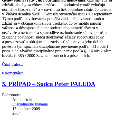
členov súdnej rady , aby odstúpili od hlasovania
, čiže nie, aby sa
zdržali, ale aby sa vôbec nezúčastnili, podmienky totiž vylučujú
normálne hlasovanie“ a v návrhu sa tiež podrobne cituje, čo uviedla
v článku denníka SME „Adresáti otvoreného listu z 10.septembra“.
Týmto podľa navrhovateľa porušila základné povinnosti sudcu
zdržať sa v občianskom živote všetkého, čo by mohlo narušiť
vážnosť a dôstojnosť funkcie sudcu alebo ohroziť dôveru v
nezávislé a nestranné a spravodlivé rozhodovanie súdov, porušila
základné povinnosti sudcu dodržiavať zásady sudcovskej etiky
a presadzovať a obhajovať nezávislosť súdnictva a jeho dobrú
povesť a tým spáchala disciplinárne previnenie podľa § 116 ods.1
písm. a / a závažné disciplinárne previnenie podľa § 116 ods.2 písm.
b/ zák. č. 385 / 2000 Z. z. .z. o sudcoch a prísediacich.
Čítať ďalej...
0 komentárov
5. PRÍPAD – Sudca Peter PALUDA
Podrobnosti
Administrátor
Disciplinárne konania
15. október 2009
2664