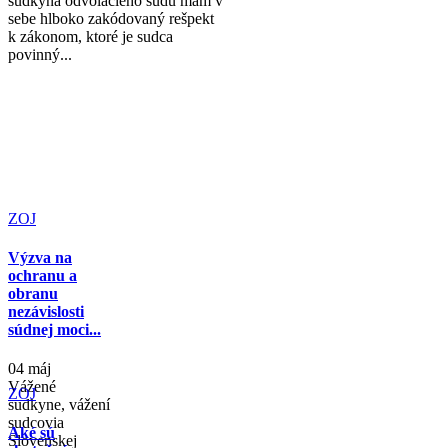
sudkyňa odvolacieho súdu mám v
sebe hlboko zakódovaný rešpekt
k zákonom, ktoré je sudca
povinný...
ZOJ
Výzva na
ochranu a
obranu
nezávislosti
súdnej moci...
04 máj
Vážené
ZOJ
sudkyne, vážení
sudcovia
Aké sú
Slovenskej