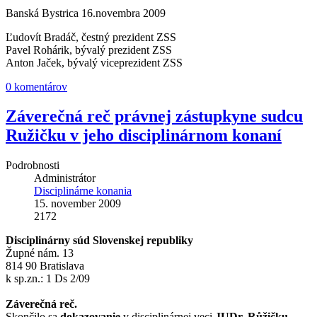
Banská Bystrica 16.novembra 2009
Ľudovít Bradáč, čestný prezident ZSS
Pavel Rohárik, bývalý prezident ZSS
Anton Jaček, bývalý viceprezident ZSS
0 komentárov
Záverečná reč právnej zástupkyne sudcu
Ružičku v jeho disciplinárnom konaní
Podrobnosti
Administrátor
Disciplinárne konania
15. november 2009
2172
Disciplinárny súd Slovenskej republiky
Župné nám. 13
814 90 Bratislava
k sp.zn.: 1 Ds 2/09
Záverečná reč.
Skončilo sa
dokazovanie
v disciplinárnej veci
JUDr. Růžičku
,