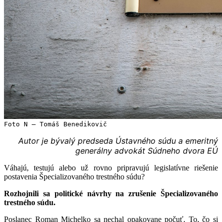
Foto N – Tomáš Benedikovič
Autor je bývalý predseda Ústavného súdu a emeritný
generálny advokát Súdneho dvora EÚ
Váhajú, testujú alebo už rovno pripravujú legislatívne riešenie
postavenia Špecializovaného trestného súdu?
Rozhojnili sa politické návrhy na zrušenie Špecializovaného
trestného súdu.
Poslanec Roman Michelko sa nechal opakovane počuť. To, čo si