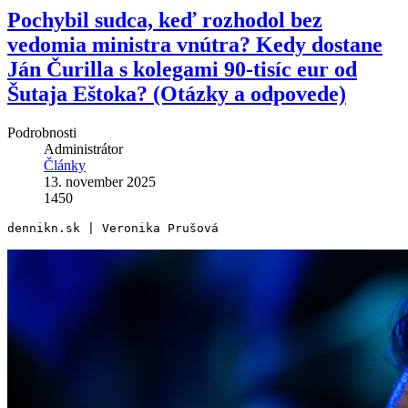
Pochybil sudca, keď rozhodol bez
vedomia ministra vnútra? Kedy dostane
Ján Čurilla s kolegami 90-tisíc eur od
Šutaja Eštoka? (Otázky a odpovede)
Podrobnosti
Administrátor
Články
13. november 2025
1450
dennikn.sk | Veronika Prušová