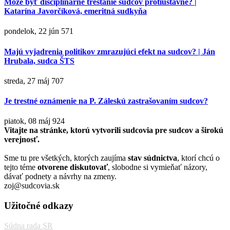
Môže byť disciplinárne trestanie sudcov protiústavné? |
Katarína Javorčíková, emeritná sudkyňa
pondelok, 22 jún
571
Majú vyjadrenia politikov zmrazujúci efekt na sudcov? | Ján
Hrubala, sudca ŠTS
streda, 27 máj
707
Je trestné oznámenie na P. Záleskú zastrašovaním sudcov?
piatok, 08 máj
924
Vitajte na stránke, ktorú vytvorili sudcovia pre sudcov a širokú
verejnosť.
Sme tu pre všetkých, ktorých zaujíma
stav súdnictva
, ktorí chcú o
tejto téme
otvorene diskutovať
, slobodne si vymieňať názory,
dávať podnety a návrhy na zmeny.
zoj@sudcovia.sk
Užitočné odkazy
Súdna rada SR