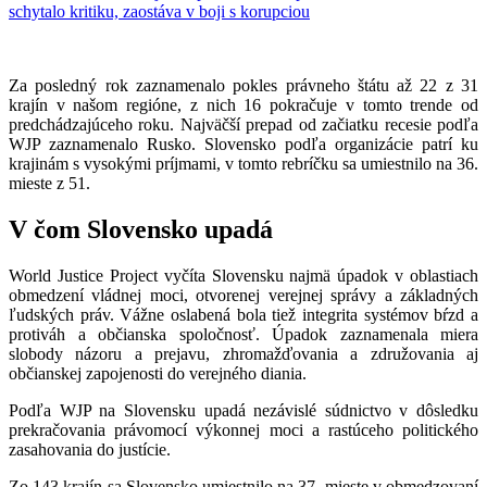
Za posledný rok zaznamenalo pokles právneho štátu až 22 z 31
krajín v našom regióne, z nich 16 pokračuje v tomto trende od
predchádzajúceho roku. Najväčší prepad od začiatku recesie podľa
WJP zaznamenalo Rusko. Slovensko podľa organizácie patrí ku
krajinám s vysokými príjmami, v tomto rebríčku sa umiestnilo na 36.
mieste z 51.
V čom Slovensko upadá
World Justice Project vyčíta Slovensku najmä úpadok v oblastiach
obmedzení vládnej moci, otvorenej verejnej správy a základných
ľudských práv. Vážne oslabená bola tiež integrita systémov bŕzd a
protiváh a občianska spoločnosť. Úpadok zaznamenala miera
slobody názoru a prejavu, zhromažďovania a združovania aj
občianskej zapojenosti do verejného diania.
Podľa WJP na Slovensku upadá nezávislé súdnictvo v dôsledku
prekračovania právomocí výkonnej moci a rastúceho politického
zasahovania do justície.
Zo 143 krajín sa Slovensko umiestnilo na 37. mieste v obmedzovaní