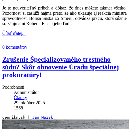
Je to neuveriteľný príbeh a dôkaz, že dnes môžete takmer všetko.
Pozornosť si zaslúži najmä preto, že ako ukazuje aj reakcia ministra
spravodlivosti Borisa Suska zo Smeru, odvádza prácu, ktorá súznie
so záujmami Roberta Fica a jeho ľudí.
Čítať ďalej...
0 komentárov
Zrušenie Špecializovaného trestného
súdu? Skôr obnovenie Úradu špeciálnej
prokuratúry!
Podrobnosti
Administrátor
Články
29. október 2025
1568
dennikn.sk | 
Ján Mazák