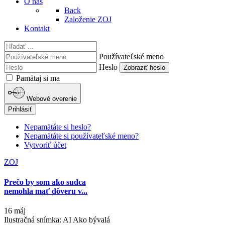
O nás
Back
Založenie ZOJ
Kontakt
Používateľské meno
Heslo
Zobraziť heslo
Pamätaj si ma
Webové overenie
Prihlásiť
Nepamätáte si heslo?
Nepamätáte si používateľské meno?
Vytvoriť účet
ZOJ
Prečo by som ako sudca
nemohla mať dôveru v...
16 máj
Ilustračná snímka: AI Ako bývalá