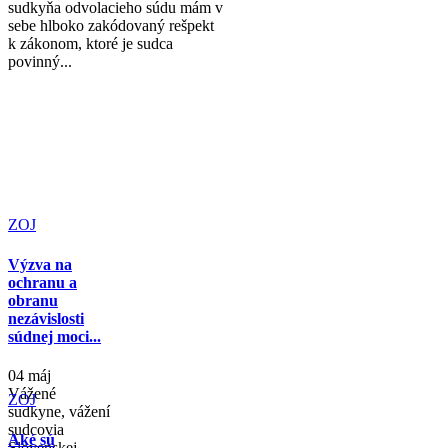
sudkyňa odvolacieho súdu mám v
sebe hlboko zakódovaný rešpekt
k zákonom, ktoré je sudca
povinný...
ZOJ
Výzva na
ochranu a
obranu
nezávislosti
súdnej moci...
04 máj
Vážené
ZOJ
sudkyne, vážení
sudcovia
Aké sú
Slovenskej