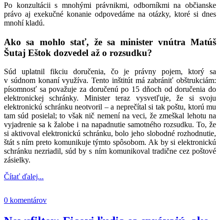
Po konzultácii s mnohými právnikmi, odborníkmi na občianske
právo aj exekučné konanie odpovedáme na otázky, ktoré si dnes
mnohí kladú.
Ako sa mohlo stať, že sa minister vnútra Matúš
Šutaj Eštok dozvedel až o rozsudku?
Súd uplatnil fikciu doručenia, čo je právny pojem, ktorý sa
v súdnom konaní využíva. Tento inštitút má zabrániť obštrukciám:
písomnosť sa považuje za doručenú po 15
dňoch od doručenia do
elektronickej schránky. Minister teraz vysvetľuje, že si svoju
elektronickú schránku neotvoril – a neprečítal si tak poštu, ktorú mu
tam súd posielal; to však nič nemení na veci, že zmeškal lehotu na
vyjadrenie sa k žalobe i na napadnutie samotného rozsudku. To, že
si aktivoval elektronickú schránku, bolo jeho slobodné rozhodnutie,
štát s ním preto komunikuje týmto spôsobom. Ak by si elektronickú
schránku nezriadil, súd by s ním komunikoval tradične cez poštové
zásielky.
Čítať ďalej...
0 komentárov