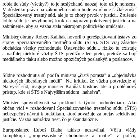
robia tie súdy (všetky?), to je neslýchané, naozaj, toto už je nonsens.
V dôsledku práva na zákonného sudcu bude extrémne ťažké zrušiť
Špecializovaný trestný súd, ale je to chorý prvok v justícii. Zrušenie
tohto súdu je nevyhnutný krok na nápravu pokrivenej justície a na
zabránenie, aby sa väzba stala nástrojom politického umlčania.
Minister obrany Robert Kaliňák hovoril o nerešpektovaní ústavy zo
strany Špecializovaného trestného súdu (ŠTS). ŠTS vraj zásadne
obchádza všetky rozhodnutia Ústavného súdu... riziko tu existuje
a naďalej niektoré väzby ŠTS predlžuje len preto, pretože sa bojí
mediálneho tlaku alebo možno opozičných poslankýň a poslancov.
Súdne rozhodnutia sú podľa ministra „čistá pomsta" a „objednávka
niektorých liberálnych médií". Na kritiku, že väzbu potvrdzuje aj
Najvyšší súd, reaguje minister Kaliňák briskne. Ide o problémový
prístup, kde si ŠTS s Najvyšším súdom „nahráva".
Minister spravodlivosti sa priklonil k týmto hodnoteniam. Ako
občan vidí v rozhodovaní Špecializovaného trestného súdu (ŠTS)
nebezpečný návrat k praktikám, ktoré považuje za prejav selektívnej
justície. Väzba nahrádza trest, čo je škandalózne.
Europoslanec Ľuboš Blaha takisto nezaváhal. Vôľu vlády
komplikujú „progresivistické chobotnice a mafie" v polícii,