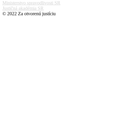
Ministerstvo spravodlivosti SR
Justičná akadémia SR
© 2022 Za otvorenú justíciu