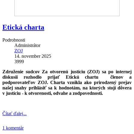
Etická charta
Podrobnosti
Administrátor
ZOJ
14. november 2025
3999
Združenie sudcov Za otvorenú justíciu (ZOJ) sa po internej
diskusii rozhodlo prijať Etickú chartu členov a
podporovateľov ZOJ. Charta vznikla ako prirodzený prejav
našej snahy prihlásiť sa k hodnotám, na ktorých stojí dôvera
v justíciu - k otvorenosti, odvahe a zodpovednosti.
Čítať ďalej...
1 komentár