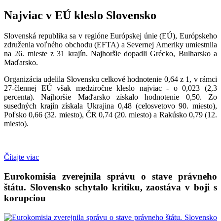
Najviac v EÚ kleslo Slovensko
Slovenská republika sa v regióne Európskej únie (EÚ), Európskeho
združenia voľného obchodu (EFTA) a Severnej Ameriky umiestnila
na 26. mieste z 31 krajín. Najhoršie dopadli Grécko, Bulharsko a
Maďarsko.
Organizácia udelila Slovensku celkové hodnotenie 0,64 z 1, v rámci
27-člennej EÚ však medziročne kleslo najviac - o 0,023 (2,3
percenta). Najhoršie Maďarsko získalo hodnotenie 0,50. Zo
susedných krajín získala Ukrajina 0,48 (celosvetovo 90. miesto),
Poľsko 0,66 (32. miesto), ČR 0,74 (20. miesto) a Rakúsko 0,79 (12.
miesto).
Čítajte viac
Eurokomisia zverejnila správu o stave právneho
štátu. Slovensko schytalo kritiku, zaostáva v boji s
korupciou