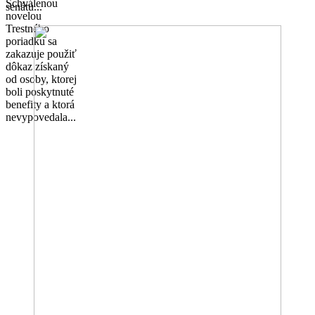
Schválenou
senátu...
novelou
Trestného
poriadku sa
zakazuje použiť
dôkaz získaný
od osoby, ktorej
boli poskytnuté
benefity a ktorá
nevypovedala...