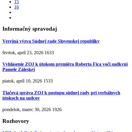
15
16
Informačný spravodaj
Verejná výzva Súdnej rade Slovenskej republiky
štvrtok, apríl 23, 2026
1633
Vyhlásenie ZOJ k útokom premiéra Roberta Fica voči sudkyni
Pamele Záleskej
piatok, apríl 10, 2026
1533
Tlačová správa ZOJ k postupu súdnej rady pri verbálnych
útokoch na sudcov
pondelok, marec 30, 2026
1926
Rozhovory