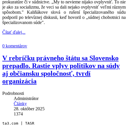
prokuratúre či v súdnictve. „My to nevieme nijako ovplyvniť. To nie
je ako za socializmu, že veci sa dali nejako ovplyvniť veľmi ráznym
spôsobom." Kaliňákove slová o rušení špecializovaného súdu
podporil po televíznej diskusii, keď hovoril o „súdnej chobotnici na
špecializovanom súde".
Čítať ďalej...
0 komentárov
V rebríčku právneho štátu sa Slovensko
prepadlo. Rastie vplyv politikov na súdy
aj občiansku spoločnosť, tvrdí
organizácia
Podrobnosti
Administrátor
Články
28. október 2025
1374
ta3.com | TASR