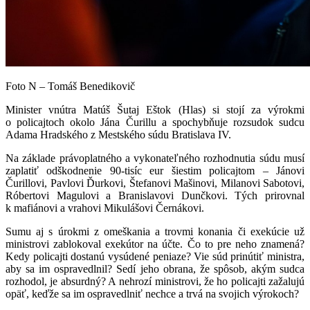
Foto N – Tomáš Benedikovič
Minister vnútra Matúš Šutaj Eštok (Hlas) si stojí za výrokmi
o policajtoch okolo Jána Čurillu a spochybňuje rozsudok sudcu
Adama Hradského z Mestského súdu Bratislava IV.
Na základe právoplatného a vykonateľného rozhodnutia súdu musí
zaplatiť odškodnenie 90-tisíc eur šiestim policajtom – Jánovi
Čurillovi, Pavlovi Ďurkovi, Štefanovi Mašinovi, Milanovi Sabotovi,
Róbertovi Magulovi a Branislavovi Dunčkovi. Tých prirovnal
k mafiánovi a vrahovi Mikulášovi Černákovi.
Sumu aj s úrokmi z omeškania a trovmi konania či exekúcie už
ministrovi zablokoval exekútor na účte. Čo to pre neho znamená?
Kedy policajti dostanú vysúdené peniaze? Vie súd prinútiť ministra,
aby sa im ospravedlnil? Sedí jeho obrana, že spôsob, akým sudca
rozhodol, je absurdný? A nehrozí ministrovi, že ho policajti zažalujú
opäť, keďže sa im ospravedlniť nechce a trvá na svojich výrokoch?