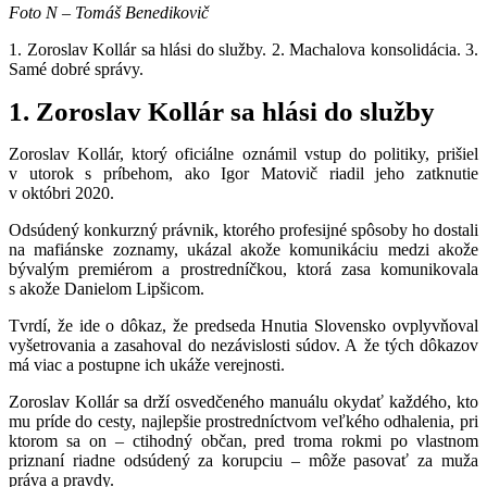
Foto N – Tomáš Benedikovič
1. Zoroslav Kollár sa hlási do služby. 2. Machalova konsolidácia. 3.
Samé dobré správy.
1.
Zoroslav Kollár sa hlási do služby
Zoroslav Kollár, ktorý oficiálne oznámil vstup do politiky, prišiel
v utorok s príbehom, ako Igor Matovič riadil jeho zatknutie
v októbri 2020.
Odsúdený konkurzný právnik, ktorého profesijné spôsoby ho dostali
na mafiánske zoznamy, ukázal akože komunikáciu medzi akože
bývalým premiérom a prostredníčkou, ktorá zasa komunikovala
s akože Danielom Lipšicom.
Tvrdí, že ide o dôkaz, že predseda Hnutia Slovensko ovplyvňoval
vyšetrovania a zasahoval do nezávislosti súdov. A že tých dôkazov
má viac a postupne ich ukáže verejnosti.
Zoroslav Kollár
sa drží osvedčeného manuálu okydať každého, kto
mu príde do cesty, najlepšie prostredníctvom veľkého odhalenia, pri
ktorom sa on – ctihodný občan, pred troma rokmi po vlastnom
priznaní riadne odsúdený za korupciu – môže pasovať za muža
práva a pravdy.