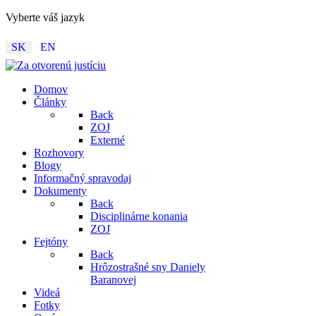
Vyberte váš jazyk
SK
EN
Domov
Články
Back
ZOJ
Externé
Rozhovory
Blogy
Informačný spravodaj
Dokumenty
Back
Disciplinárne konania
ZOJ
Fejtóny
Back
Hrôzostrašné sny Daniely
Baranovej
Videá
Fotky