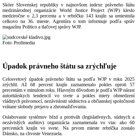
Skóre Slovenskej republiky v najnovšom indexe právneho štátu
medzinárodnej organizácie World Justice Project (WJP) kleslo
medziročne o 2,3 percenta a v rebríčku 143 krajín sa umiestnila
celkovo na 36. mieste. Agentúra o tom informuje podľa správ
magazínu Politico a tlačovej správy WJP.
Foto: Profimedia
Úpadok právneho štátu sa zrýchľuje
Celosvetový úpadok právneho štátu sa podľa WJP v roku 2025
zrýchlil. Až 68 percent krajín zaznamenalo pokles oproti 57
percentám v minulom roku. Hlavným dôvodom je podľa WJP nárast
autoritárskych tendencií vo svete a pokles miery obmedzení
vládnych právomocí, nezávislosti súdnictva a občianskej spoločnosti
vrátane slobody prejavu a zhromažďovania.
Oslabovanie systémov bŕzd a protiváh (legislatívnych, súdnych a
nezávislých auditov) organizácia zaznamenala vo viac ako 60
percentách krajín vo svete. Na prvom mieste rebríčka zostalo
Dánsko, na chvoste Venezuela.