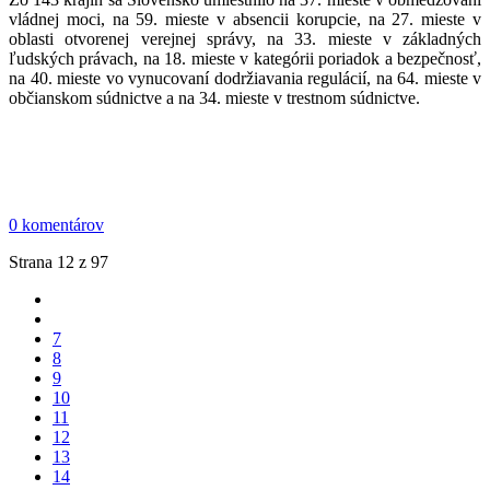
vládnej moci, na 59. mieste v absencii korupcie, na 27. mieste v
oblasti otvorenej verejnej správy, na 33. mieste v základných
ľudských právach, na 18. mieste v kategórii poriadok a bezpečnosť,
na 40. mieste vo vynucovaní dodržiavania regulácií, na 64. mieste v
občianskom súdnictve a na 34. mieste v trestnom súdnictve.
0 komentárov
Strana 12 z 97
7
8
9
10
11
12
13
14