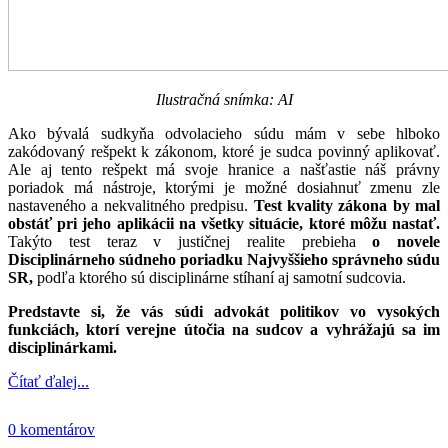
Ilustračná snímka: AI
Ako bývalá sudkyňa odvolacieho súdu mám v sebe hlboko
zakódovaný rešpekt k zákonom, ktoré je sudca povinný aplikovať.
Ale aj tento rešpekt má svoje hranice a našťastie náš právny
poriadok má nástroje, ktorými je možné dosiahnuť zmenu zle
nastaveného a nekvalitného predpisu.
Test kvality zákona by mal
obstáť pri jeho aplikácii na všetky situácie, ktoré môžu nastať.
Takýto test teraz v justičnej realite prebieha
o novele
Disciplinárneho súdneho poriadku Najvyššieho správneho súdu
SR,
podľa ktorého sú disciplinárne stíhaní aj samotní sudcovia.
Predstavte si, že vás súdi advokát politikov vo vysokých
funkciách, ktorí verejne útočia na sudcov a vyhrážajú sa im
disciplinárkami.
Čítať ďalej...
0 komentárov