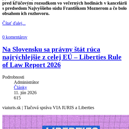
pred kľúčovým rozsudkom vo večerných hodinách v kancelárii
s predsedom Najvyššieho súdu Františkom Moznerom a čo bolo
obsahom ich rozhovoru.
Čítať ďalej...
0 komentárov
Na Slovensku sa právny štát rúca
najrýchlejšie z celej EÚ – Liberties Rule
of Law Report 2026
Podrobnosti
Administrátor
Články
11. jún 2026
615
viaiuris.sk |
Tlačová správa VIA IURIS a Liberties