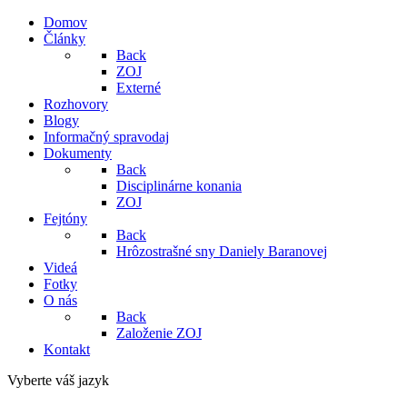
Domov
Články
Back
ZOJ
Externé
Rozhovory
Blogy
Informačný spravodaj
Dokumenty
Back
Disciplinárne konania
ZOJ
Fejtóny
Back
Hrôzostrašné sny Daniely Baranovej
Videá
Fotky
O nás
Back
Založenie ZOJ
Kontakt
Vyberte váš jazyk