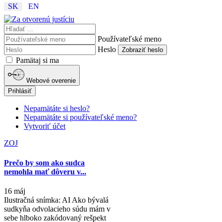
SK
EN
Používateľské meno
Heslo
Zobraziť heslo
Pamätaj si ma
Webové overenie
Prihlásiť
Nepamätáte si heslo?
Nepamätáte si používateľské meno?
Vytvoriť účet
ZOJ
Prečo by som ako sudca
nemohla mať dôveru v...
16 máj
Ilustračná snímka: AI Ako bývalá
sudkyňa odvolacieho súdu mám v
sebe hlboko zakódovaný rešpekt