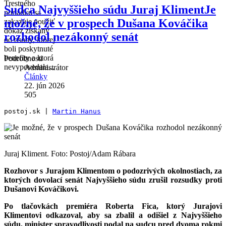
Trestného
Sudca Najvyššieho súdu Juraj KlimentJe
poriadku sa
možné, že v prospech Dušana Kováčika
zakazuje použiť
dôkaz získaný
rozhodol nezákonný senát
od osoby, ktorej
boli poskytnuté
benefity a ktorá
Podrobnosti
nevypovedala...
Administrátor
Články
22. jún 2026
505
postoj.sk | 
Martin Hanus
Juraj Kliment. Foto: Postoj/Adam Rábara
Rozhovor s Jurajom Klimentom o podozrivých okolnostiach, za
ktorých dovolací senát Najvyššieho súdu zrušil rozsudky proti
Dušanovi Kováčikovi.
Po tlačovkách premiéra Roberta Fica, ktorý Jurajovi
Klimentovi odkazoval, aby sa zbalil a odišiel z Najvyššieho
súdu, minister spravodlivosti podal na sudcu pred dvoma rokmi