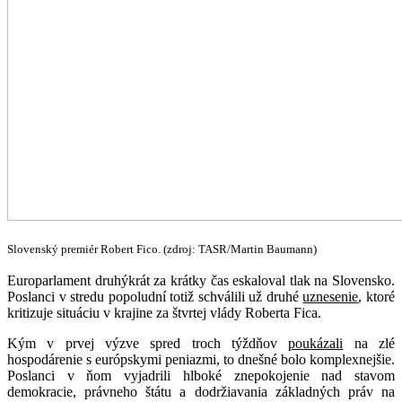
Slovenský premiér Robert Fico. (zdroj: TASR/Martin Baumann)
Europarlament druhýkrát za krátky čas eskaloval tlak na Slovensko.
Poslanci v stredu popoludní totiž schválili už druhé
uznesenie
, ktoré
kritizuje situáciu v krajine za štvrtej vlády Roberta Fica.
Kým v prvej výzve spred troch týždňov
poukázali
na zlé
hospodárenie s európskymi peniazmi, to dnešné bolo komplexnejšie.
Poslanci v ňom vyjadrili hlboké znepokojenie nad stavom
demokracie, právneho štátu a dodržiavania základných práv na