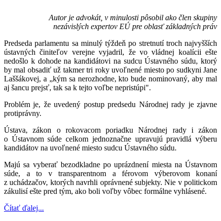
Autor je advokát, v minulosti pôsobil ako člen skupiny
nezávislých expertov EÚ pre oblasť základných práv
Predseda parlamentu sa minulý týždeň po stretnutí troch najvyšších
ústavných činiteľov verejne vyjadril, že vo vládnej koalícii ešte
nedošlo k dohode na kandidátovi na sudcu Ústavného súdu, ktorý
by mal obsadiť už takmer tri roky uvoľnené miesto po sudkyni Jane
Laššákovej, a „kým sa nerozhodne, kto bude nominovaný, aby mal
aj šancu prejsť, tak sa k tejto voľbe nepristúpi".
Problém je, že uvedený postup predsedu Národnej rady je zjavne
protiprávny.
Ústava, zákon o rokovacom poriadku Národnej rady i zákon
o Ústavnom súde celkom jednoznačne upravujú pravidlá výberu
kandidátov na uvoľnené miesto sudcu Ústavného súdu.
Majú sa vyberať bezodkladne po uprázdnení miesta na Ústavnom
súde, a to v transparentnom a férovom výberovom konaní
z uchádzačov, ktorých navrhli oprávnené subjekty. Nie v politickom
zákulisí ešte pred tým, ako boli voľby vôbec formálne vyhlásené.
Čítať ďalej...