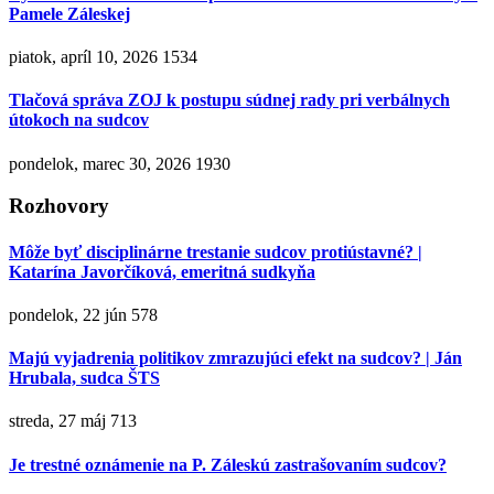
Pamele Záleskej
piatok, apríl 10, 2026
1534
Tlačová správa ZOJ k postupu súdnej rady pri verbálnych
útokoch na sudcov
pondelok, marec 30, 2026
1930
Rozhovory
Môže byť disciplinárne trestanie sudcov protiústavné? |
Katarína Javorčíková, emeritná sudkyňa
pondelok, 22 jún
578
Majú vyjadrenia politikov zmrazujúci efekt na sudcov? | Ján
Hrubala, sudca ŠTS
streda, 27 máj
713
Je trestné oznámenie na P. Záleskú zastrašovaním sudcov?