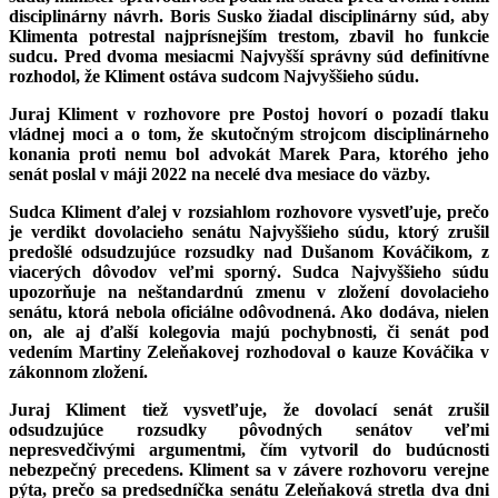
disciplinárny návrh. Boris Susko žiadal disciplinárny súd, aby
Klimenta potrestal najprísnejším trestom, zbavil ho funkcie
sudcu. Pred dvoma mesiacmi Najvyšší správny súd definitívne
rozhodol, že Kliment ostáva sudcom Najvyššieho súdu.
Juraj Kliment v rozhovore pre Postoj hovorí o pozadí tlaku
vládnej moci a o tom, že skutočným strojcom disciplinárneho
konania proti nemu bol advokát Marek Para, ktorého jeho
senát poslal v máji 2022 na necelé dva mesiace do väzby.
Sudca Kliment ďalej v rozsiahlom rozhovore vysvetľuje, prečo
je verdikt dovolacieho senátu Najvyššieho súdu, ktorý zrušil
predošlé odsudzujúce rozsudky nad Dušanom Kováčikom, z
viacerých dôvodov veľmi sporný. Sudca Najvyššieho súdu
upozorňuje na neštandardnú zmenu v zložení dovolacieho
senátu, ktorá nebola oficiálne odôvodnená. Ako dodáva, nielen
on, ale aj ďalší kolegovia majú pochybnosti, či senát pod
vedením Martiny Zeleňakovej rozhodoval o kauze Kováčika v
zákonnom zložení.
Juraj Kliment tiež vysvetľuje, že dovolací senát zrušil
odsudzujúce rozsudky pôvodných senátov veľmi
nepresvedčivými argumentmi, čím vytvoril do budúcnosti
nebezpečný precedens. Kliment sa v závere rozhovoru verejne
pýta, prečo sa predsedníčka senátu Zeleňaková stretla dva dni