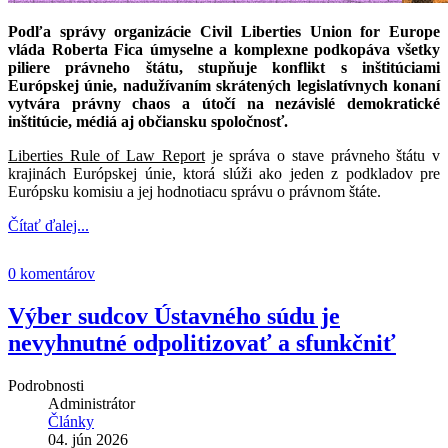
Podľa správy organizácie Civil Liberties Union for Europe
vláda Roberta Fica úmyselne a komplexne podkopáva všetky
piliere právneho štátu, stupňuje konflikt s inštitúciami
Európskej únie, nadužívaním skrátených legislatívnych konaní
vytvára právny chaos a útočí na nezávislé demokratické
inštitúcie, médiá aj občiansku spoločnosť.
Liberties Rule of Law Report
je správa o stave právneho štátu v
krajinách Európskej únie, ktorá slúži ako jeden z podkladov pre
Európsku komisiu a jej hodnotiacu správu o právnom štáte.
Čítať ďalej...
0 komentárov
Výber sudcov Ústavného súdu je
nevyhnutné odpolitizovať a sfunkčniť
Podrobnosti
Administrátor
Články
04. jún 2026