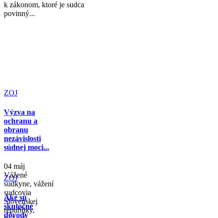
k zákonom, ktoré je sudca
povinný...
ZOJ
Výzva na
ochranu a
obranu
nezávislosti
súdnej moci...
04 máj
Vážené
ZOJ
sudkyne, vážení
sudcovia
Aké sú
Slovenskej
skutočné
republiky,
dôvody