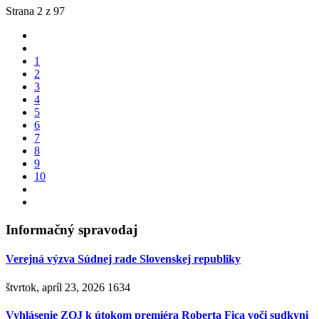
Strana 2 z 97
1
2
3
4
5
6
7
8
9
10
Informačný spravodaj
Verejná výzva Súdnej rade Slovenskej republiky
štvrtok, apríl 23, 2026
1634
Vyhlásenie ZOJ k útokom premiéra Roberta Fica voči sudkyni