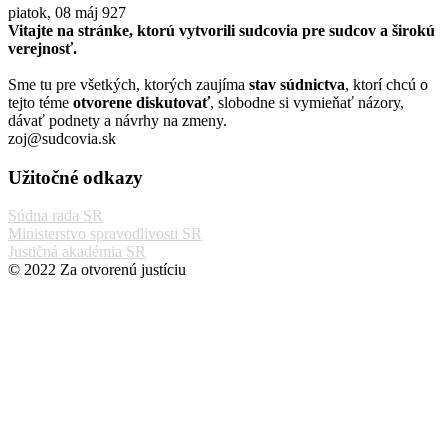
piatok, 08 máj
927
Vitajte na stránke, ktorú vytvorili sudcovia pre sudcov a širokú
verejnosť.
Sme tu pre všetkých, ktorých zaujíma
stav súdnictva
, ktorí chcú o
tejto téme
otvorene diskutovať
, slobodne si vymieňať názory,
dávať podnety a návrhy na zmeny.
zoj@sudcovia.sk
Užitočné odkazy
Súdna rada SR
Ministerstvo spravodlivosti SR
Justičná akadémia SR
© 2022 Za otvorenú justíciu