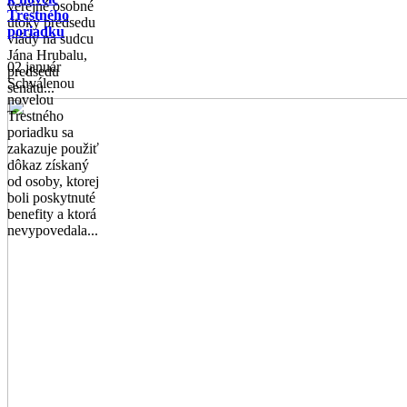
verejné osobné
Trestného
útoky predsedu
poriadku
vlády na sudcu
Jána Hrubalu,
02 január
predsedu
Schválenou
senátu...
novelou
Trestného
poriadku sa
zakazuje použiť
dôkaz získaný
od osoby, ktorej
boli poskytnuté
benefity a ktorá
nevypovedala...