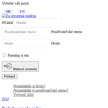
Vyberte váš jazyk
SK
EN
Hľadať
Používateľské meno
Heslo
Pamätaj si ma
Webové overenie
Prihlásiť
Nepamätáte si heslo?
Nepamätáte si používateľské meno?
Vytvoriť účet
ZOJ