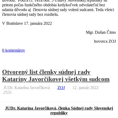
dôvodu. Podľa čl. 141a ods. 5 Ústavy Slovenskej republiky sú
pritom počas funkčného obdobia kedykoľvek odvolateľní bez
udania dôvodu aj členovia súdnej rady volení sudcami. Teda všetci
členovia súdnej rady bez rozdielu.
V Bratislave 17. januára 2022
Mgr. Dušan Čimo
hovorca ZOJ
0 komentárov
Otvorený list členky súdnej rady
Kataríny Javorčíkovej všetkým sudcom
JUDr. Katarína Javorčíková
ZOJ
12. január 2022
2531
JUDr. Katarína Javorčíková, členka Súdnej rady Slovenskej
republiky