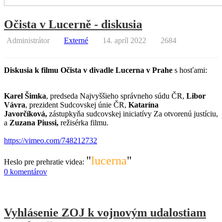
Očista v Lucerně - diskusia
Administrátor
Externé
14. apríl 2022
2684
Diskusia k filmu Očista v divadle Lucerna v Prahe
s hosťami:
Karel Šimka
, predseda Najvyššieho správneho súdu ČR,
Libor
Vávra
, prezident Sudcovskej únie ČR,
Katarína
Javorčíková,
zástupkyňa sudcovskej iniciatívy Za otvorenú justíciu,
a
Zuzana Piussi,
režisérka filmu.
https://vimeo.com/748212732
"
lucerna
"
Heslo pre prehratie videa:
0 komentárov
Vyhlásenie ZOJ k vojnovým udalostiam