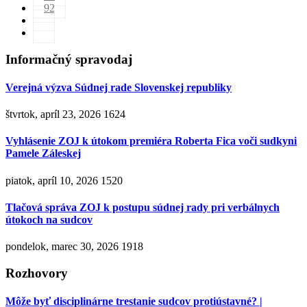
92
Informačný spravodaj
Verejná výzva Súdnej rade Slovenskej republiky
štvrtok, apríl 23, 2026
1624
Vyhlásenie ZOJ k útokom premiéra Roberta Fica voči sudkyni
Pamele Záleskej
piatok, apríl 10, 2026
1520
Tlačová správa ZOJ k postupu súdnej rady pri verbálnych
útokoch na sudcov
pondelok, marec 30, 2026
1918
Rozhovory
Môže byť disciplinárne trestanie sudcov protiústavné? |