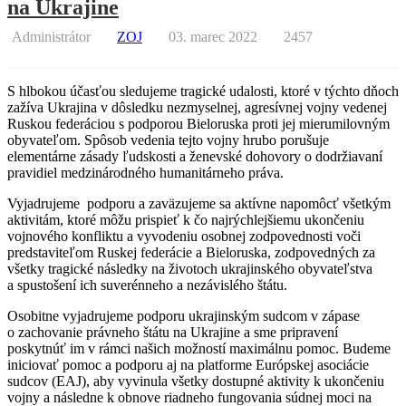
na Ukrajine
Administrátor
ZOJ
03. marec 2022
2457
S hlbokou účasťou sledujeme tragické udalosti, ktoré v týchto dňoch
zažíva Ukrajina v dôsledku nezmyselnej, agresívnej vojny vedenej
Ruskou federáciou s podporou Bieloruska proti jej mierumilovným
obyvateľom. Spôsob vedenia tejto vojny hrubo porušuje
elementárne zásady ľudskosti a ženevské dohovory o dodržiavaní
pravidiel medzinárodného humanitárneho práva.
Vyjadrujeme podporu a zaväzujeme sa aktívne napomôcť všetkým
aktivitám, ktoré môžu prispieť k čo najrýchlejšiemu ukončeniu
vojnového konfliktu a vyvodeniu osobnej zodpovednosti voči
predstaviteľom Ruskej federácie a Bieloruska, zodpovedných za
všetky tragické následky na životoch ukrajinského obyvateľstva
a spustošení ich suverénneho a nezávislého štátu.
Osobitne vyjadrujeme podporu ukrajinským sudcom v zápase
o zachovanie právneho štátu na Ukrajine a sme pripravení
poskytnúť im v rámci našich možností maximálnu pomoc. Budeme
iniciovať pomoc a podporu aj na platforme Európskej asociácie
sudcov (EAJ), aby vyvinula všetky dostupné aktivity k ukončeniu
vojny a následne k obnove riadneho fungovania súdnej moci na