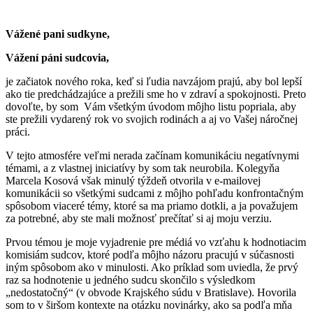
Vážené pani sudkyne,
Vážení páni sudcovia,
je začiatok nového roka, keď si ľudia navzájom prajú, aby bol lepší
ako tie predchádzajúce a prežili sme ho v zdraví a spokojnosti. Preto
dovoľte, by som Vám všetkým úvodom môjho listu popriala, aby
ste prežili vydarený rok vo svojich rodinách a aj vo Vašej náročnej
práci.
V tejto atmosfére veľmi nerada začínam komunikáciu negatívnymi
témami, a z vlastnej iniciatívy by som tak neurobila. Kolegyňa
Marcela Kosová však minulý týždeň otvorila v e-mailovej
komunikácii so všetkými sudcami z môjho pohľadu konfrontačným
spôsobom viaceré témy, ktoré sa ma priamo dotkli, a ja považujem
za potrebné, aby ste mali možnosť prečítať si aj moju verziu.
Prvou témou je moje vyjadrenie pre médiá vo vzťahu k hodnotiacim
komisiám sudcov, ktoré podľa môjho názoru pracujú v súčasnosti
iným spôsobom ako v minulosti. Ako príklad som uviedla, že prvý
raz sa hodnotenie u jedného sudcu skončilo s výsledkom
„nedostatočný“ (v obvode Krajského súdu v Bratislave). Hovorila
som to v širšom kontexte na otázku novinárky, ako sa podľa mňa