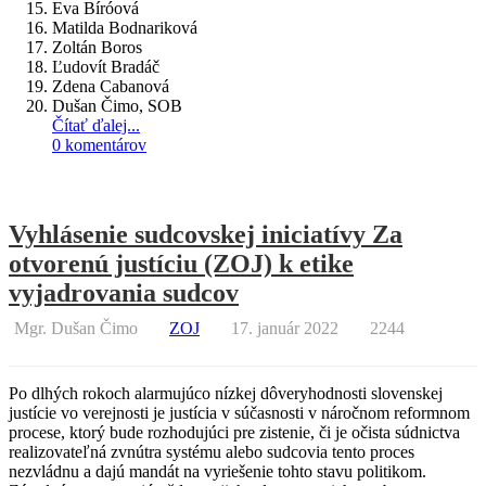
Eva Bíróová
Matilda Bodnariková
Zoltán Boros
Ľudovít Bradáč
Zdena Cabanová
Dušan Čimo, SOB
Čítať ďalej...
0 komentárov
Vyhlásenie sudcovskej iniciatívy Za
otvorenú justíciu (ZOJ) k etike
vyjadrovania sudcov
Mgr. Dušan Čimo
ZOJ
17. január 2022
2244
Po dlhých rokoch alarmujúco nízkej dôveryhodnosti slovenskej
justície vo verejnosti je justícia v súčasnosti v náročnom reformnom
procese, ktorý bude rozhodujúci pre zistenie, či je očista súdnictva
realizovateľná zvnútra systému alebo sudcovia tento proces
nezvládnu a dajú mandát na vyriešenie tohto stavu politikom.