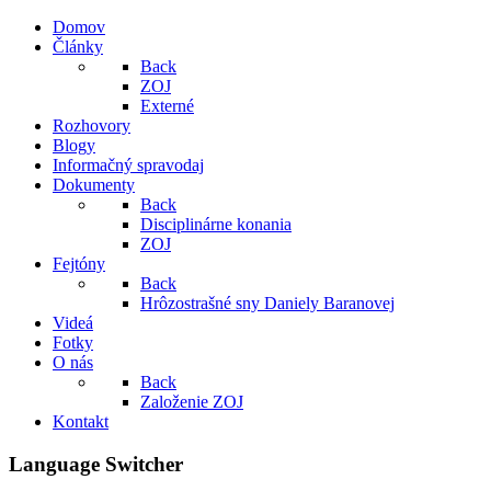
Domov
Články
Back
ZOJ
Externé
Rozhovory
Blogy
Informačný spravodaj
Dokumenty
Back
Disciplinárne konania
ZOJ
Fejtóny
Back
Hrôzostrašné sny Daniely Baranovej
Videá
Fotky
O nás
Back
Založenie ZOJ
Kontakt
Language Switcher