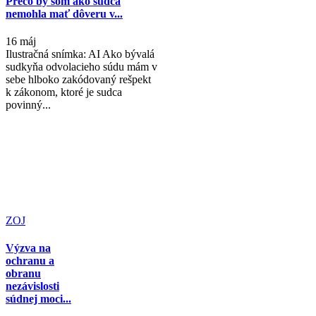
Prečo by som ako sudca
nemohla mať dôveru v...
16 máj
Ilustračná snímka: AI Ako bývalá
sudkyňa odvolacieho súdu mám v
sebe hlboko zakódovaný rešpekt
k zákonom, ktoré je sudca
povinný...
ZOJ
Výzva na
ochranu a
obranu
nezávislosti
súdnej moci...