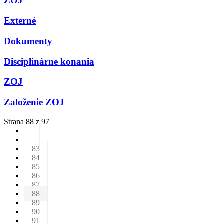
ZOJ
Externé
Dokumenty
Disciplinárne konania
ZOJ
Založenie ZOJ
Strana 88 z 97
83
84
85
86
87
88
89
90
91