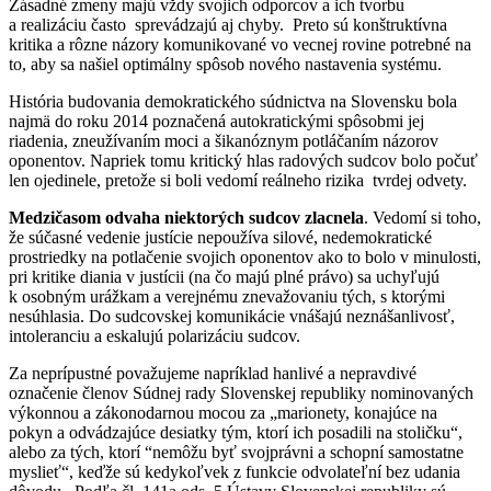
Zásadné zmeny majú vždy svojich odporcov a ich tvorbu
a realizáciu často sprevádzajú aj chyby. Preto sú konštruktívna
kritika a rôzne názory komunikované vo vecnej rovine potrebné na
to, aby sa našiel optimálny spôsob nového nastavenia systému.
História budovania demokratického súdnictva na Slovensku bola
najmä do roku 2014 poznačená autokratickými spôsobmi jej
riadenia, zneužívaním moci a šikanóznym potláčaním názorov
oponentov. Napriek tomu kritický hlas radových sudcov bolo počuť
len ojedinele, pretože si boli vedomí reálneho rizika tvrdej odvety.
Medzičasom odvaha niektorých sudcov zlacnela
. Vedomí si toho,
že súčasné vedenie justície nepoužíva silové, nedemokratické
prostriedky na potlačenie svojich oponentov ako to bolo v minulosti,
pri kritike diania v justícii (na čo majú plné právo) sa uchyľujú
k osobným urážkam a verejnému znevažovaniu tých, s ktorými
nesúhlasia. Do sudcovskej komunikácie vnášajú neznášanlivosť,
intoleranciu a eskalujú polarizáciu sudcov.
Za neprípustné považujeme napríklad hanlivé a nepravdivé
označenie členov Súdnej rady Slovenskej republiky nominovaných
výkonnou a zákonodarnou mocou za „marionety, konajúce na
pokyn a odvádzajúce desiatky tým, ktorí ich posadili na stoličku“,
alebo za tých, ktorí “nemôžu byť svojprávni a schopní samostatne
myslieť“, keďže sú kedykoľvek z funkcie odvolateľní bez udania