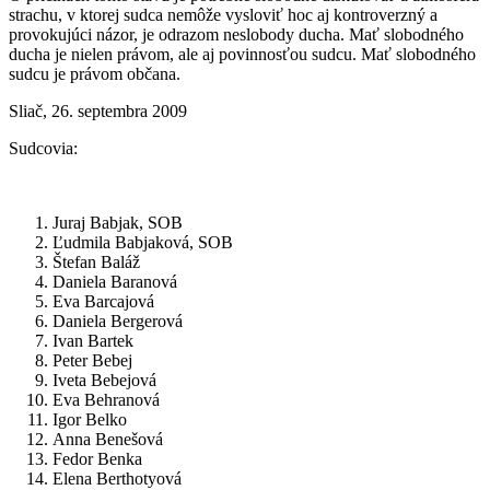
strachu, v ktorej sudca nemôže vysloviť hoc aj kontroverzný a
provokujúci názor, je odrazom neslobody ducha. Mať slobodného
ducha je nielen právom, ale aj povinnosťou sudcu. Mať slobodného
sudcu je právom občana.
Sliač, 26. septembra 2009
Sudcovia:
Juraj Babjak, SOB
Ľudmila Babjaková, SOB
Štefan Baláž
Daniela Baranová
Eva Barcajová
Daniela Bergerová
Ivan Bartek
Peter Bebej
Iveta Bebejová
Eva Behranová
Igor Belko
Anna Benešová
Fedor Benka
Elena Berthotyová