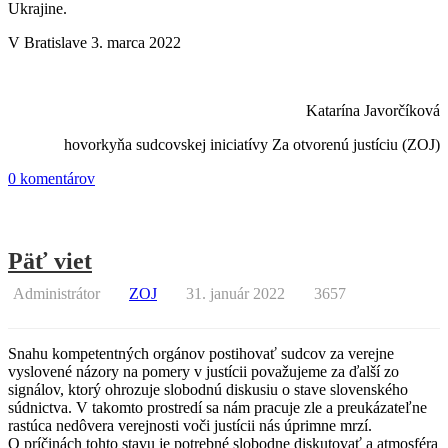
Ukrajine.
V Bratislave 3. marca 2022
Katarína Javorčíková
hovorkyňa sudcovskej iniciatívy Za otvorenú justíciu (ZOJ)
0 komentárov
Päť viet
Administrátor
ZOJ
31. január 2022
3657
Snahu kompetentných orgánov postihovať sudcov za verejne
vyslovené názory na pomery v justícii považujeme za ďalší zo
signálov, ktorý ohrozuje slobodnú diskusiu o stave slovenského
súdnictva. V takomto prostredí sa nám pracuje zle a preukázateľne
rastúca nedôvera verejnosti voči justícii nás úprimne mrzí.
O príčinách tohto stavu je potrebné slobodne diskutovať a atmosféra