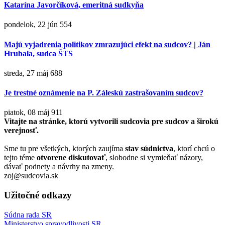
Katarína Javorčíková, emeritná sudkyňa
pondelok, 22 jún
554
Majú vyjadrenia politikov zmrazujúci efekt na sudcov? | Ján
Hrubala, sudca ŠTS
streda, 27 máj
688
Je trestné oznámenie na P. Záleskú zastrašovaním sudcov?
piatok, 08 máj
911
Vitajte na stránke, ktorú vytvorili sudcovia pre sudcov a širokú
verejnosť.
Sme tu pre všetkých, ktorých zaujíma
stav súdnictva
, ktorí chcú o
tejto téme
otvorene diskutovať
, slobodne si vymieňať názory,
dávať podnety a návrhy na zmeny.
zoj@sudcovia.sk
Užitočné odkazy
Súdna rada SR
Ministerstvo spravodlivosti SR