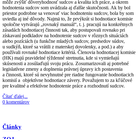
môže zvýšiť dôveryhodnosť sudcov a kvalita ich práce, a okrem
hodnotenia sudcov som uvádzala aj ďalšie skutočnosti. Ak by bol
priestor podrobne sa venovať viac hodnoteniu sudcov, bola by som
uviedla aj iné dôvody. Najmä to, že prvýkrát si hodnotiace komisie
spoločne vytvárajú „rovnaký manuál“, t. j. pracujú na konkrétnych
zásadách hodnotiacej činnosti tak, aby postupovali rovnako pri
získavaní podkladov na hodnotenie sudcov v rôznych situáciách
alebo pozíciách (u funkčne mladých sudcov, predsedov súdov,
u sudkýň, ktoré sa vrátili z materskej dovolenky, a pod.) a aby
používali rovnaké hodnotiace kritériá. Členovia hodnotiacej komisie
(HK) majú pravidelné týždenné stretnutia, kde si vymieňajú
skúsenosti a zosúlaďujú svoju prácu. Zosumarizovali aj potrebné
legislatívne zmeny a doplnenia právnej úpravy ich postavenia
a činnosti, ktoré sú nevyhnutné pre riadne fungovanie hodnotiacich
komisií a objektívne hodnotiace závery. Považujem to za kľúčové
pre kvalitné a efektívne hodnotenie práce a rozhodnutí sudcov.
Čítať ďalej...
0 komentárov
Články