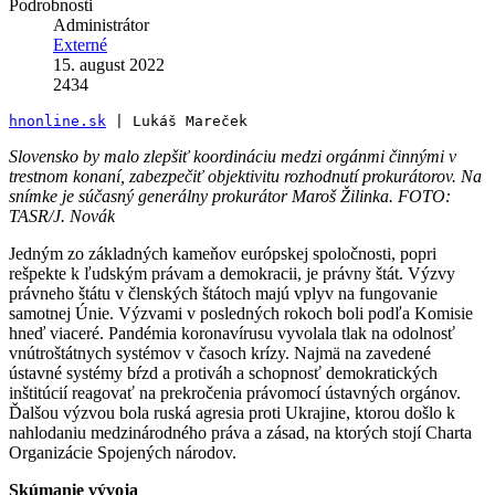
Podrobnosti
Administrátor
Externé
15. august 2022
2434
hnonline.sk
 | Lukáš Mareček
Slovensko by malo zlepšiť koordináciu medzi orgánmi činnými v
trestnom konaní, zabezpečiť objektivitu rozhodnutí prokurátorov. Na
snímke je súčasný generálny prokurátor Maroš Žilinka. FOTO:
TASR/J. Novák
Jedným zo základných kameňov európskej spoločnosti, popri
rešpekte k ľudským právam a demokracii, je právny štát. Výzvy
právneho štátu v členských štátoch majú vplyv na fungovanie
samotnej Únie. Výzvami v posledných rokoch boli podľa Komisie
hneď viaceré. Pandémia koronavírusu vyvolala tlak na odolnosť
vnútroštátnych systémov v časoch krízy. Najmä na zavedené
ústavné systémy bŕzd a protiváh a schopnosť demokratických
inštitúcií reagovať na prekročenia právomocí ústavných orgánov.
Ďalšou výzvou bola ruská agresia proti Ukrajine, ktorou došlo k
nahlodaniu medzinárodného práva a zásad, na ktorých stojí Charta
Organizácie Spojených národov.
Skúmanie vývoja