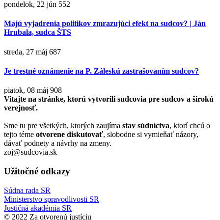
pondelok, 22 jún
552
Majú vyjadrenia politikov zmrazujúci efekt na sudcov? | Ján
Hrubala, sudca ŠTS
streda, 27 máj
687
Je trestné oznámenie na P. Záleskú zastrašovaním sudcov?
piatok, 08 máj
908
Vitajte na stránke, ktorú vytvorili sudcovia pre sudcov a širokú
verejnosť.
Sme tu pre všetkých, ktorých zaujíma
stav súdnictva
, ktorí chcú o
tejto téme
otvorene diskutovať
, slobodne si vymieňať názory,
dávať podnety a návrhy na zmeny.
zoj@sudcovia.sk
Užitočné odkazy
Súdna rada SR
Ministerstvo spravodlivosti SR
Justičná akadémia SR
© 2022 Za otvorenú justíciu