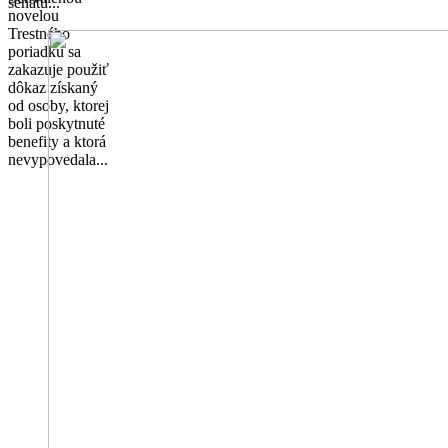
senátu...
novelou
Trestného
poriadku sa
zakazuje použiť
dôkaz získaný
od osoby, ktorej
boli poskytnuté
benefity a ktorá
nevypovedala...