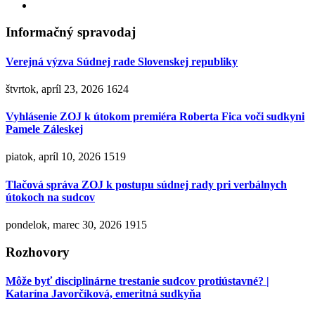
Informačný spravodaj
Verejná výzva Súdnej rade Slovenskej republiky
štvrtok, apríl 23, 2026
1624
Vyhlásenie ZOJ k útokom premiéra Roberta Fica voči sudkyni
Pamele Záleskej
piatok, apríl 10, 2026
1519
Tlačová správa ZOJ k postupu súdnej rady pri verbálnych
útokoch na sudcov
pondelok, marec 30, 2026
1915
Rozhovory
Môže byť disciplinárne trestanie sudcov protiústavné? |
Katarína Javorčíková, emeritná sudkyňa