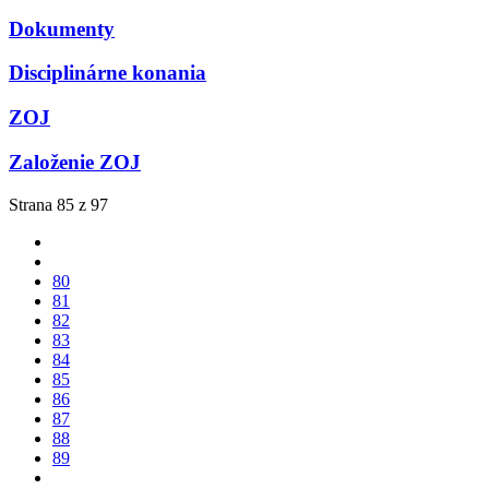
Dokumenty
Disciplinárne konania
ZOJ
Založenie ZOJ
Strana 85 z 97
80
81
82
83
84
85
86
87
88
89