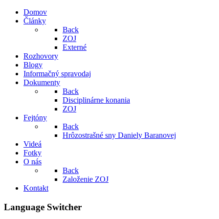
Domov
Články
Back
ZOJ
Externé
Rozhovory
Blogy
Informačný spravodaj
Dokumenty
Back
Disciplinárne konania
ZOJ
Fejtóny
Back
Hrôzostrašné sny Daniely Baranovej
Videá
Fotky
O nás
Back
Založenie ZOJ
Kontakt
Language Switcher