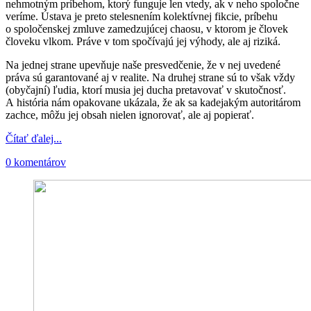
nehmotným príbehom, ktorý funguje len vtedy, ak v neho spoločne
veríme. Ústava je preto stelesnením kolektívnej fikcie, príbehu
o spoločenskej zmluve zamedzujúcej chaosu, v ktorom je človek
človeku vlkom. Práve v tom spočívajú jej výhody, ale aj riziká.
Na jednej strane upevňuje naše presvedčenie, že v nej uvedené
práva sú garantované aj v realite. Na druhej strane sú to však vždy
(obyčajní) ľudia, ktorí musia jej ducha pretavovať v skutočnosť.
A história nám opakovane ukázala, že ak sa kadejakým autoritárom
zachce, môžu jej obsah nielen ignorovať, ale aj popierať.
Čítať ďalej...
0 komentárov