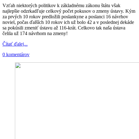
Vzťah niektorých politikov k základnému zákonu štátu však
najlepšie odzrkadľuje celkový počet pokusov o zmeny ústavy. Kým
za prvých 10 rokov predložili poslankyne a poslanci 16 návrhov
noviel, počas ďalších 10 rokov ich už bolo 42 a v poslednej dekáde
sa pokúsili zmeniť ústavu až 116-krát. Celkovo tak naša ústava
čelila už 174 návrhom na zmeny!
Čítať ďalej...
0 komentárov