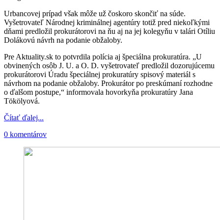
Urbancovej prípad však môže už čoskoro skončiť na súde.
Vyšetrovateľ Národnej kriminálnej agentúry totiž pred niekoľkými
dňami predložil prokurátorovi na ňu aj na jej kolegyňu v talári Otíliu
Dolákovú návrh na podanie obžaloby.
Pre Aktuality.sk to potvrdila polícia aj špeciálna prokuratúra. „U
obvinených osôb J. U. a O. D. vyšetrovateľ predložil dozorujúcemu
prokurátorovi Úradu špeciálnej prokuratúry spisový materiál s
návrhom na podanie obžaloby. Prokurátor po preskúmaní rozhodne
o ďalšom postupe,“ informovala hovorkyňa prokuratúry Jana
Tökölyová.
Čítať ďalej...
0 komentárov