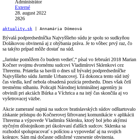
Administrátor
Externé
28. august 2022
2826
aktuality.sk
 | Annamária Dömeová
Bývalá podpredsedníčka Najvyššieho súdu je spolu so sudkyňou
Dolákovou obvinená aj z ohýbania práva. Je to vôbec prvý raz, čo
sa takýto prípad môže dostať na súd.
„Jarinke pomôžem čo budem vedieť,“ písal vo februári 2018 Marian
Kočner svojmu dvornému sudcovi Vladimírovi Sklenkovi cez
Threemu. Priatelia sa bavili o dnes už bývalej podpredsedníčke
Najvyššieho súdu Jarmile Urbancovej. Tá dokonca tento súd istý
čas viedla, keď nebola obsadená pozícia predsedu. Dnes však čelí
trestnému stíhaniu. Policajti Národnej kriminálnej agentúry ju
obvinili pri akciách Búrka a Víchrica a na istý čas skončila aj vo
vyšetrovacej väzbe.
Akcie zamerané najmä na sudcov bratislavských súdov odštartovalo
získanie prístupu do Kočnerovej šifrovanej komunikácie v aplikácii
Threema a výpovede Vladimíra Sklenku, ktorý bol jeho akýmsi
styčným dôstojníkom pri úkolovaní ďalších sudcov. Sklenka sa
rozhodol spolupracovať s políciou a vypovedať aj na svojich
kolegov. Sám má dočasne odložené vznesenie obvinenia.