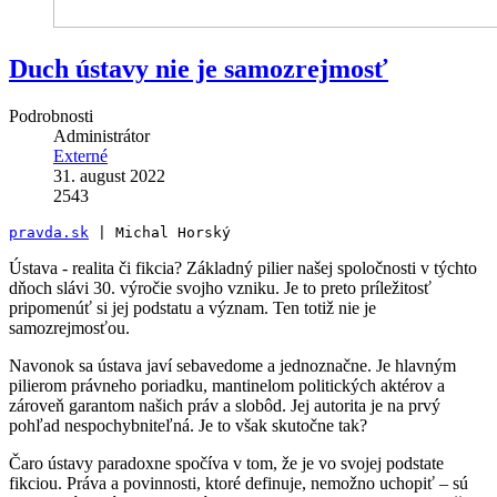
Duch ústavy nie je samozrejmosť
Podrobnosti
Administrátor
Externé
31. august 2022
2543
pravda.sk
 | Michal Horský
Ústava - realita či fikcia? Základný pilier našej spoločnosti v týchto
dňoch slávi 30. výročie svojho vzniku. Je to preto príležitosť
pripomenúť si jej podstatu a význam. Ten totiž nie je
samozrejmosťou.
Navonok sa ústava javí sebavedome a jednoznačne. Je hlavným
pilierom právneho poriadku, mantinelom politických aktérov a
zároveň garantom našich práv a slobôd. Jej autorita je na prvý
pohľad nespochybniteľná. Je to však skutočne tak?
Čaro ústavy paradoxne spočíva v tom, že je vo svojej podstate
fikciou. Práva a povinnosti, ktoré definuje, nemožno uchopiť – sú