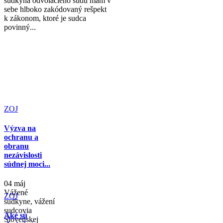
sudkyňa odvolacieho súdu mám v
sebe hlboko zakódovaný rešpekt
k zákonom, ktoré je sudca
povinný...
ZOJ
Výzva na
ochranu a
obranu
nezávislosti
súdnej moci...
04 máj
Vážené
ZOJ
sudkyne, vážení
sudcovia
Aké sú
Slovenskej