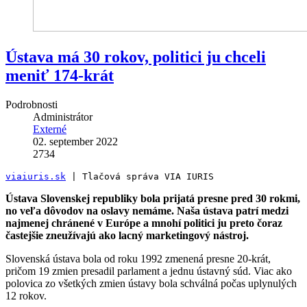
Ústava má 30 rokov, politici ju chceli
meniť 174-krát
Podrobnosti
Administrátor
Externé
02. september 2022
2734
viaiuris.sk
 | Tlačová správa VIA IURIS
Ústava Slovenskej republiky bola prijatá presne pred 30 rokmi,
no veľa dôvodov na oslavy nemáme. Naša ústava patrí medzi
najmenej chránené v Európe a mnohí politici ju preto čoraz
častejšie zneužívajú ako lacný marketingový nástroj.
Slovenská ústava bola od roku 1992 zmenená presne 20-krát,
pričom 19 zmien presadil parlament a jednu ústavný súd. Viac ako
polovica zo všetkých zmien ústavy bola schválná počas uplynulých
12 rokov.