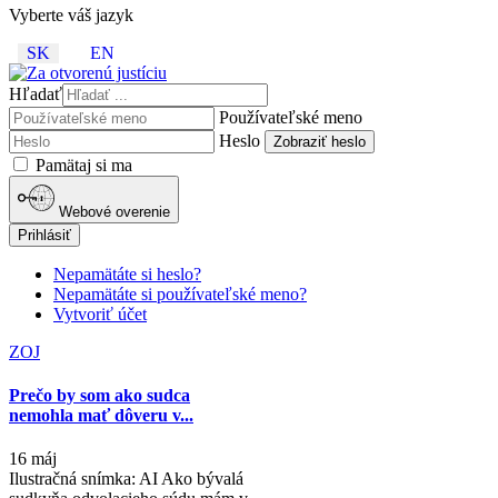
Vyberte váš jazyk
SK
EN
Hľadať
Používateľské meno
Heslo
Zobraziť heslo
Pamätaj si ma
Webové overenie
Prihlásiť
Nepamätáte si heslo?
Nepamätáte si používateľské meno?
Vytvoriť účet
ZOJ
Prečo by som ako sudca
nemohla mať dôveru v...
16 máj
Ilustračná snímka: AI Ako bývalá