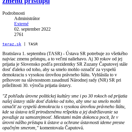
zmenu prístupu
Podrobnosti
Administrátor
Externé
02. september 2022
2761
teraz.sk
 | TASR
Bratislava 1. septembra (TASR) - Ústava SR potrebuje zo všetkého
najviac zmenu prístupu, a to veľmi naliehavo. Aj 30 rokov od jej
prijatia je Slovensko podľa prezidentky SR Zuzany Čaputovej stále
dosť ďaleko od toho, aby sa smelo mohlo označiť za vyspelú
demokraciu s vysokou úrovňou právneho štátu. Vyhlásila to v
príhovore na slávnostnom zasadnutí Národnej rady (NR) SR pri
príležitosti 30. výročia prijatia ústavy.
"Z pohľadu úrovne politickej kultúry sme i po 30 rokoch od prijatia
našej ústavy stále dosť ďaleko od toho, aby sme sa smelo mohli
označiť za vyspelú demokraciu s vysokou úrovňou právneho štátu,
kde sa ústava teší prirodzenému rešpektu a jej dodržiavanie sa
považuje za samozrejmosť. Miestami mám dokonca pocit, že v
úrovni nášho prístupu k ústave a ochrane ústavnosti ideme presne
opačným smerom,"
komentovala Čaputová.