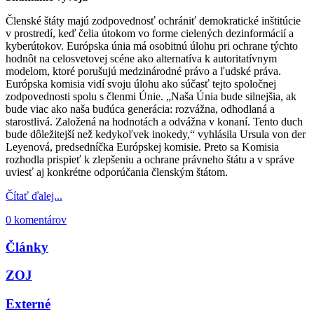
Členské štáty majú zodpovednosť ochrániť demokratické inštitúcie
v prostredí, keď čelia útokom vo forme cielených dezinformácií a
kyberútokov. Európska únia má osobitnú úlohu pri ochrane týchto
hodnôt na celosvetovej scéne ako alternatíva k autoritatívnym
modelom, ktoré porušujú medzinárodné právo a ľudské práva.
Európska komisia vidí svoju úlohu ako súčasť tejto spoločnej
zodpovednosti spolu s členmi Únie. „Naša Únia bude silnejšia, ak
bude viac ako naša budúca generácia: rozvážna, odhodlaná a
starostlivá. Založená na hodnotách a odvážna v konaní. Tento duch
bude dôležitejší než kedykoľvek inokedy,“ vyhlásila Ursula von der
Leyenová, predsedníčka Európskej komisie. Preto sa Komisia
rozhodla prispieť k zlepšeniu a ochrane právneho štátu a v správe
uviesť aj konkrétne odporúčania členským štátom.
Čítať ďalej...
0 komentárov
Články
ZOJ
Externé