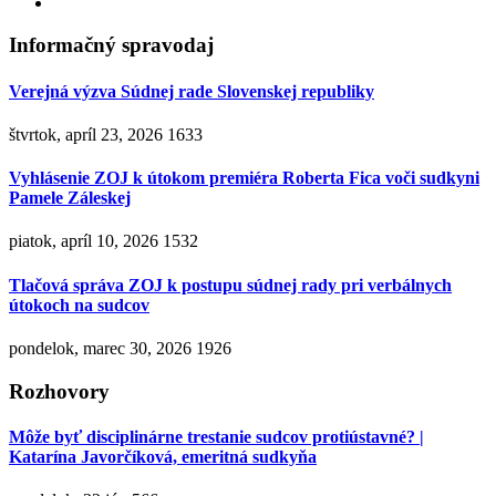
Informačný spravodaj
Verejná výzva Súdnej rade Slovenskej republiky
štvrtok, apríl 23, 2026
1633
Vyhlásenie ZOJ k útokom premiéra Roberta Fica voči sudkyni
Pamele Záleskej
piatok, apríl 10, 2026
1532
Tlačová správa ZOJ k postupu súdnej rady pri verbálnych
útokoch na sudcov
pondelok, marec 30, 2026
1926
Rozhovory
Môže byť disciplinárne trestanie sudcov protiústavné? |
Katarína Javorčíková, emeritná sudkyňa