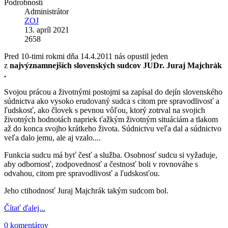
Podrobnosti
Administrátor
ZOJ
13. apríl 2021
2658
Pred 10-timi rokmi dňa 14.4.2011 nás opustil jeden
z
najvýznamnejších slovenských sudcov JUDr. Juraj Majchrák
.
Svojou prácou a životnými postojmi sa zapísal do dejín slovenského
súdnictva ako vysoko erudovaný sudca s citom pre spravodlivosť a
ľudskosť, ako človek s pevnou vôľou, ktorý zotrval na svojich
životných hodnotách napriek ťažkým životným situáciám a tlakom
až do konca svojho krátkeho života. Súdnictvu veľa dal a súdnictvo
veľa dalo jemu, ale aj vzalo....
Funkcia sudcu má byť česť a služba. Osobnosť sudcu si vyžaduje,
aby odbornosť, zodpovednosť a čestnosť boli v rovnováhe s
odvahou, citom pre spravodlivosť a ľudskosťou.
Jeho ctihodnosť Juraj Majchrák takým sudcom bol.
Čítať ďalej...
0 komentárov