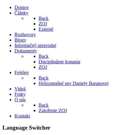
Domov
Články
Back
ZOJ
Externé
Rozhovory
Blogy
Informačný spravodaj
Dokumenty
Back
Disciplinárne konania
ZOJ
Fejtóny
Back
Hrôzostrašné sny Daniely Baranovej
Videá
Fotky
O nás
Back
Založenie ZOJ
Kontakt
Language Switcher