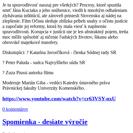
Je tu spravodlivosť naozaj pre všetkých? Procesy, ktoré spustila
smrť Jána Kuciaka a jeho snúbenice, viedli k mnohým odhaleniam
zlyhávania inštitúcií, ale zároveň priniesli Slovensku aj nádej na
zlepšenie. Film Očista sleduje zblízka príbeh snahy o očistu justície
a započatie jej reformy, ktorá by mala viesť k naplneniu
spravodlivosti. Korupcia v justícii nie je len abstraktný pojem, tretia
moc môže spôsobiť aj ničenie ľudských životov, šikanu alebo
obrovské majetkové transfery.
Diskutujúci: ? Katarína Javorčíková - členka Súdnej rady SR
? Peter Paluda - sudca Najvyššieho súdu SR
? Zuza Piussi autorka filmu
Moderuje Marián Giba - vedúci Katedry ústavného práva
Právnickej fakulty Univerzity Komenského.
https://www.youtube.com/watch?v=cr63VSY-nxU
0 komentárov
Spomienka - desiate výročie