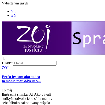
Vyberte váš jazyk
SK
EN
Hľadať
ZOJ
Prečo by som ako sudca
nemohla mať dôveru v...
16 máj
Ilustračná snímka: AI Ako bývalá
sudkyňa odvolacieho súdu mám v
sebe hlboko zakódovaný rešpekt