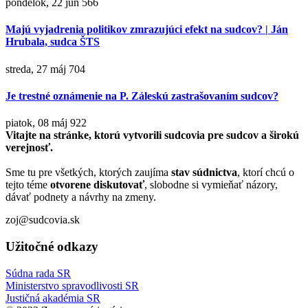
pondelok, 22 jún
566
Majú vyjadrenia politikov zmrazujúci efekt na sudcov? | Ján
Hrubala, sudca ŠTS
streda, 27 máj
704
Je trestné oznámenie na P. Záleskú zastrašovaním sudcov?
piatok, 08 máj
922
Vitajte na stránke, ktorú vytvorili sudcovia pre sudcov a širokú
verejnosť.
Sme tu pre všetkých, ktorých zaujíma
stav súdnictva
, ktorí chcú o
tejto téme
otvorene diskutovať
, slobodne si vymieňať názory,
dávať podnety a návrhy na zmeny.
zoj@sudcovia.sk
Užitočné odkazy
Súdna rada SR
Ministerstvo spravodlivosti SR
Justičná akadémia SR