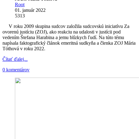
Root
01. január 2022
5313
V roku 2009 skupina sudcov založila sudcovskú iniciatívu Za
ovorenú justíciu (ZOJ), ako reakciu na udalosti v justícii pod
vedením Štefana Harabina a jemu blízkych ľudí. Na túto tému
napísala faktografický článok emeritná sudkyňa a členka ZOJ Mária
Tóthová v roku 2022.
Čítať ďalej...
0 komentárov