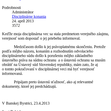
Podrobnosti
Administrátor
Disciplinárne konania
24. apríl 2013
3572
Keďže moja disciplinárna vec sa stala predmetom verejného záujmu,
verejnosť som doposiaľ o jej priebehu informoval.
Medzičasom došlo k jej právoplatnému skončeniu. Pretože
podľa môjho názoru, konaním a rozhodnutím odvolacieho
disciplinárneho súdu došlo k porušeniu môjho základného
ústavného práva na súdnu ochranu a o ústavnú ochranu sa musím
obrátiť na Ústavný súd Slovenskej republiky, mám zato, že aj
o tomto pokračovaní v disciplinárnej veci má byť verejnosť
informovaná.
Pripájam preto ústavnú sťažnosť, ako aj relevantné
dokumenty, ktoré jej predchádzajú.
V Banskej Bystrici, 23.4.2013