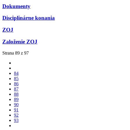
Dokumenty
Disciplinárne konania
ZOJ
Založenie ZOJ
Strana 89 z 97
84
85
86
87
88
89
90
91
92
93