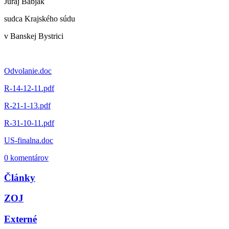
Juraj Babjak
sudca Krajského súdu
v Banskej Bystrici
Odvolanie.doc
R-14-12-11.pdf
R-21-1-13.pdf
R-31-10-11.pdf
US-finalna.doc
0 komentárov
Články
ZOJ
Externé