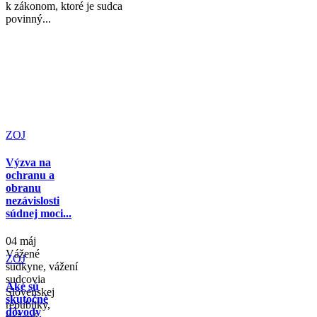
k zákonom, ktoré je sudca
povinný...
ZOJ
Výzva na
ochranu a
obranu
nezávislosti
súdnej moci...
04 máj
Vážené
ZOJ
sudkyne, vážení
sudcovia
Aké sú
Slovenskej
skutočné
republiky,
dôvody