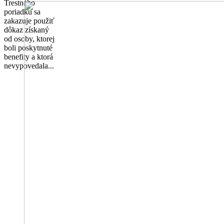
Trestného
poriadku sa
zakazuje použiť
dôkaz získaný
od osoby, ktorej
boli poskytnuté
benefity a ktorá
nevypovedala...