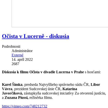
Očista v Lucerně - diskusia
Podrobnosti
Administrátor
Externé
14. apríl 2022
2687
Diskusia k filmu Očista v divadle Lucerna v Prahe
s hosťami:
Karel Šimka
, predseda Najvyššieho správneho súdu ČR,
Libor
Vávra
, prezident Sudcovskej únie ČR,
Katarína
Javorčíková,
zástupkyňa sudcovskej iniciatívy Za otvorenú justíciu,
a
Zuzana Piussi,
režisérka filmu.
https://vimeo.com/748212732