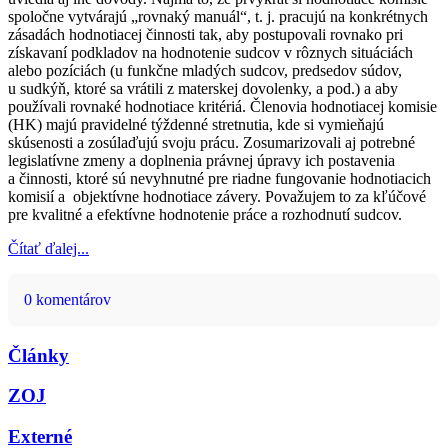
spoločne vytvárajú „rovnaký manuál“, t. j. pracujú na konkrétnych
zásadách hodnotiacej činnosti tak, aby postupovali rovnako pri
získavaní podkladov na hodnotenie sudcov v rôznych situáciách
alebo pozíciách (u funkčne mladých sudcov, predsedov súdov,
u sudkýň, ktoré sa vrátili z materskej dovolenky, a pod.) a aby
používali rovnaké hodnotiace kritériá. Členovia hodnotiacej komisie
(HK) majú pravidelné týždenné stretnutia, kde si vymieňajú
skúsenosti a zosúlaďujú svoju prácu. Zosumarizovali aj potrebné
legislatívne zmeny a doplnenia právnej úpravy ich postavenia
a činnosti, ktoré sú nevyhnutné pre riadne fungovanie hodnotiacich
komisií a objektívne hodnotiace závery. Považujem to za kľúčové
pre kvalitné a efektívne hodnotenie práce a rozhodnutí sudcov.
Čítať ďalej...
0 komentárov
Články
ZOJ
Externé