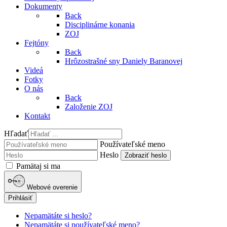
Dokumenty
Back
Disciplinárne konania
ZOJ
Fejtóny
Back
Hrôzostrašné sny Daniely Baranovej
Videá
Fotky
O nás
Back
Založenie ZOJ
Kontakt
Hľadať
Používateľské meno
Heslo
Zobraziť heslo
Pamätaj si ma
Webové overenie
Prihlásiť
Nepamätáte si heslo?
Nepamätáte si používateľské meno?