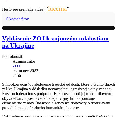
"
lucerna
"
Heslo pre prehratie videa:
0 komentárov
Vyhlásenie ZOJ k vojnovým udalostiam
na Ukrajine
Podrobnosti
Administrátor
ZOJ
03. marec 2022
2466
S hlbokou účasťou sledujeme tragické udalosti, ktoré v týchto dňoch
zažíva Ukrajina v dôsledku nezmyselnej, agresívnej vojny vedenej
Ruskou federáciou s podporou Bieloruska proti jej mierumilovným
obyvateľom. Spôsob vedenia tejto vojny hrubo porušuje
elementárne zásady ľudskosti a ženevské dohovory o dodržiavaní
pravidiel medzinárodného humanitárneho práva.
Vyjadrujeme podporu a zaväzujeme sa aktívne napomôcť všetkým