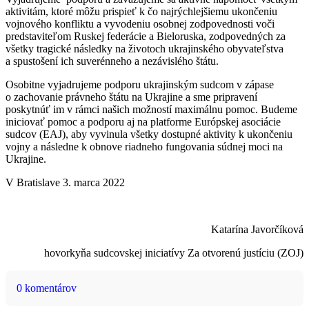
aktivitám, ktoré môžu prispieť k čo najrýchlejšiemu ukončeniu
vojnového konfliktu a vyvodeniu osobnej zodpovednosti voči
predstaviteľom Ruskej federácie a Bieloruska, zodpovedných za
všetky tragické následky na životoch ukrajinského obyvateľstva
a spustošení ich suverénneho a nezávislého štátu.
Osobitne vyjadrujeme podporu ukrajinským sudcom v zápase
o zachovanie právneho štátu na Ukrajine a sme pripravení
poskytnúť im v rámci našich možností maximálnu pomoc. Budeme
iniciovať pomoc a podporu aj na platforme Európskej asociácie
sudcov (EAJ), aby vyvinula všetky dostupné aktivity k ukončeniu
vojny a následne k obnove riadneho fungovania súdnej moci na
Ukrajine.
V Bratislave 3. marca 2022
Katarína Javorčíková
hovorkyňa sudcovskej iniciatívy Za otvorenú justíciu (ZOJ)
0 komentárov