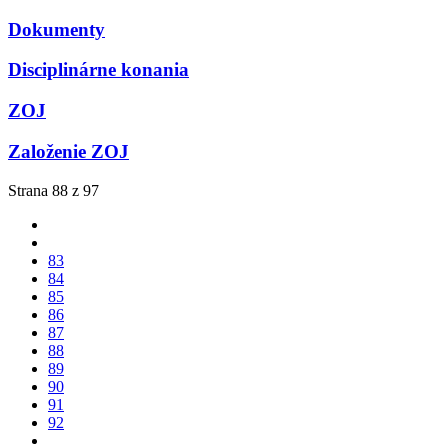
Dokumenty
Disciplinárne konania
ZOJ
Založenie ZOJ
Strana 88 z 97
83
84
85
86
87
88
89
90
91
92