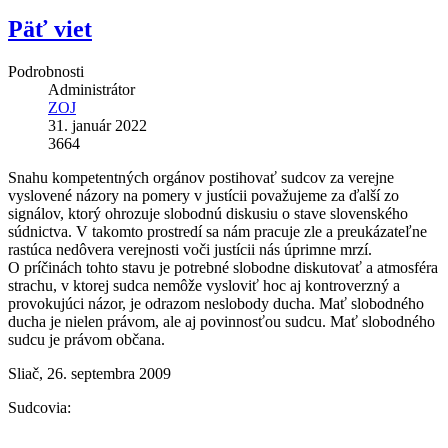
Päť viet
Podrobnosti
Administrátor
ZOJ
31. január 2022
3664
Snahu kompetentných orgánov postihovať sudcov za verejne
vyslovené názory na pomery v justícii považujeme za ďalší zo
signálov, ktorý ohrozuje slobodnú diskusiu o stave slovenského
súdnictva. V takomto prostredí sa nám pracuje zle a preukázateľne
rastúca nedôvera verejnosti voči justícii nás úprimne mrzí.
O príčinách tohto stavu je potrebné slobodne diskutovať a atmosféra
strachu, v ktorej sudca nemôže vysloviť hoc aj kontroverzný a
provokujúci názor, je odrazom neslobody ducha. Mať slobodného
ducha je nielen právom, ale aj povinnosťou sudcu. Mať slobodného
sudcu je právom občana.
Sliač, 26. septembra 2009
Sudcovia: