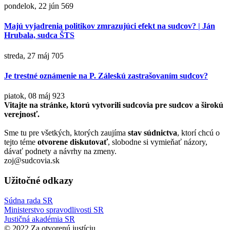
pondelok, 22 jún
569
Majú vyjadrenia politikov zmrazujúci efekt na sudcov? | Ján
Hrubala, sudca ŠTS
streda, 27 máj
705
Je trestné oznámenie na P. Záleskú zastrašovaním sudcov?
piatok, 08 máj
923
Vitajte na stránke, ktorú vytvorili sudcovia pre sudcov a širokú
verejnosť.
Sme tu pre všetkých, ktorých zaujíma
stav súdnictva
, ktorí chcú o
tejto téme
otvorene diskutovať
, slobodne si vymieňať názory,
dávať podnety a návrhy na zmeny.
zoj@sudcovia.sk
Užitočné odkazy
Súdna rada SR
Ministerstvo spravodlivosti SR
Justičná akadémia SR
© 2022 Za otvorenú justíciu