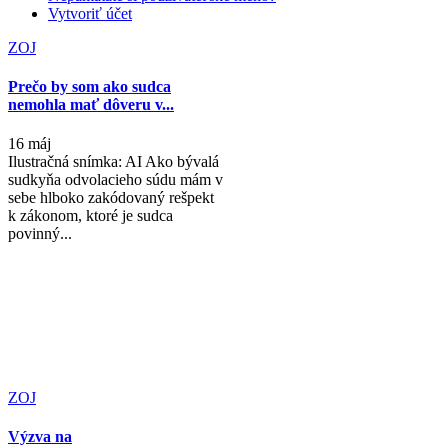
Vytvoriť účet
ZOJ
Prečo by som ako sudca
nemohla mať dôveru v...
16 máj
Ilustračná snímka: AI Ako bývalá
sudkyňa odvolacieho súdu mám v
sebe hlboko zakódovaný rešpekt
k zákonom, ktoré je sudca
povinný...
ZOJ
Výzva na