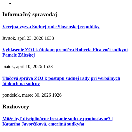
Informačný spravodaj
Verejná výzva Súdnej rade Slovenskej republiky
štvrtok, apríl 23, 2026
1633
Vyhlásenie ZOJ k útokom premiéra Roberta Fica voči sudkyni
Pamele Záleskej
piatok, apríl 10, 2026
1533
Tlačová správa ZOJ k postupu súdnej rady pri verbálnych
útokoch na sudcov
pondelok, marec 30, 2026
1926
Rozhovory
Môže byť disciplinárne trestanie sudcov protiústavné? |
Katarína Javorčíková, emeritná sudkyňa