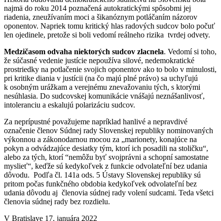
najmä do roku 2014 poznačená autokratickými spôsobmi jej
riadenia, zneužívaním moci a šikanóznym potláčaním názorov
oponentov. Napriek tomu kritický hlas radových sudcov bolo počuť
len ojedinele, pretože si boli vedomí reálneho rizika tvrdej odvety.
Medzičasom odvaha niektorých sudcov zlacnela
. Vedomí si toho,
že súčasné vedenie justície nepoužíva silové, nedemokratické
prostriedky na potlačenie svojich oponentov ako to bolo v minulosti,
pri kritike diania v justícii (na čo majú plné právo) sa uchyľujú
k osobným urážkam a verejnému znevažovaniu tých, s ktorými
nesúhlasia. Do sudcovskej komunikácie vnášajú neznášanlivosť,
intoleranciu a eskalujú polarizáciu sudcov.
Za neprípustné považujeme napríklad hanlivé a nepravdivé
označenie členov Súdnej rady Slovenskej republiky nominovaných
výkonnou a zákonodarnou mocou za „marionety, konajúce na
pokyn a odvádzajúce desiatky tým, ktorí ich posadili na stoličku“,
alebo za tých, ktorí “nemôžu byť svojprávni a schopní samostatne
myslieť“, keďže sú kedykoľvek z funkcie odvolateľní bez udania
dôvodu. Podľa čl. 141a ods. 5 Ústavy Slovenskej republiky sú
pritom počas funkčného obdobia kedykoľvek odvolateľní bez
udania dôvodu aj členovia súdnej rady volení sudcami. Teda všetci
členovia súdnej rady bez rozdielu.
V Bratislave 17. januára 2022