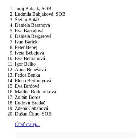
Juraj Babjak, SOB
Ľudmila Babjaková, SOB
Štefan Baláž
Daniela Baranová
Eva Barcajová
Daniela Bergerová
Ivan Bartek
Peter Bebej
Iveta Bebejová
Eva Behranová
Igor Belko
Anna Benešová
Fedor Benka
Elena Berthotyová
Eva Bíróová
Matilda Bodnariková
Zoltán Boros
Ľudovít Bradáč
Zdena Cabanová
Dušan Čimo, SOB
Čítať ďalej...