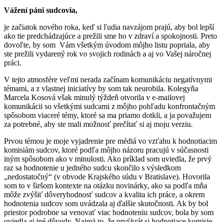
Vážení páni sudcovia,
je začiatok nového roka, keď si ľudia navzájom prajú, aby bol lepší
ako tie predchádzajúce a prežili sme ho v zdraví a spokojnosti. Preto
dovoľte, by som Vám všetkým úvodom môjho listu popriala, aby
ste prežili vydarený rok vo svojich rodinách a aj vo Vašej náročnej
práci.
V tejto atmosfére veľmi nerada začínam komunikáciu negatívnymi
témami, a z vlastnej iniciatívy by som tak neurobila. Kolegyňa
Marcela Kosová však minulý týždeň otvorila v e-mailovej
komunikácii so všetkými sudcami z môjho pohľadu konfrontačným
spôsobom viaceré témy, ktoré sa ma priamo dotkli, a ja považujem
za potrebné, aby ste mali možnosť prečítať si aj moju verziu.
Prvou témou je moje vyjadrenie pre médiá vo vzťahu k hodnotiacim
komisiám sudcov, ktoré podľa môjho názoru pracujú v súčasnosti
iným spôsobom ako v minulosti. Ako príklad som uviedla, že prvý
raz sa hodnotenie u jedného sudcu skončilo s výsledkom
„nedostatočný“ (v obvode Krajského súdu v Bratislave). Hovorila
som to v širšom kontexte na otázku novinárky, ako sa podľa mňa
môže zvýšiť dôveryhodnosť sudcov a kvalita ich práce, a okrem
hodnotenia sudcov som uvádzala aj ďalšie skutočnosti. Ak by bol
priestor podrobne sa venovať viac hodnoteniu sudcov, bola by som
uviedla aj iné dôvody. Najmä to, že prvýkrát si hodnotiace komisie