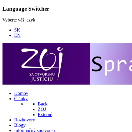
Language Switcher
Vyberte váš jazyk
SK
EN
Domov
Články
Back
ZOJ
Externé
Rozhovory
Blogy
Informačný spravodaj