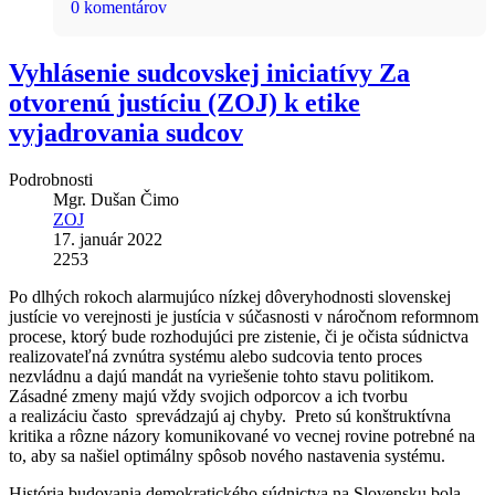
0 komentárov
Vyhlásenie sudcovskej iniciatívy Za
otvorenú justíciu (ZOJ) k etike
vyjadrovania sudcov
Podrobnosti
Mgr. Dušan Čimo
ZOJ
17. január 2022
2253
Po dlhých rokoch alarmujúco nízkej dôveryhodnosti slovenskej
justície vo verejnosti je justícia v súčasnosti v náročnom reformnom
procese, ktorý bude rozhodujúci pre zistenie, či je očista súdnictva
realizovateľná zvnútra systému alebo sudcovia tento proces
nezvládnu a dajú mandát na vyriešenie tohto stavu politikom.
Zásadné zmeny majú vždy svojich odporcov a ich tvorbu
a realizáciu často sprevádzajú aj chyby. Preto sú konštruktívna
kritika a rôzne názory komunikované vo vecnej rovine potrebné na
to, aby sa našiel optimálny spôsob nového nastavenia systému.
História budovania demokratického súdnictva na Slovensku bola