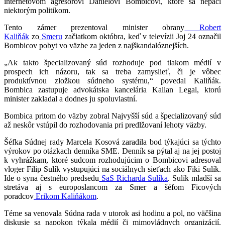
internetovom agresorovi Danielovi Bombicovi, ktoré sa nepáči
niektorým politikom.
Tento zámer prezentoval minister obrany
Robert
Kaliňák
zo
Smeru
začiatkom októbra, keď v televízii Joj 24 označil
Bombicov pobyt vo väzbe za jeden z najškandalóznejších.
„Ak takto špecializovaný súd rozhoduje pod tlakom médií v
prospech ich názoru, tak sa treba zamyslieť, či je vôbec
produktívnou zložkou súdneho systému,“ povedal Kaliňák.
Bombica zastupuje advokátska kancelária Kallan Legal, ktorú
minister zakladal a dodnes ju spoluvlastní.
Bombica pritom do väzby zobral Najvyšší súd a špecializovaný súd
až neskôr vstúpil do rozhodovania pri predlžovaní lehoty väzby.
Šéfka Súdnej rady Marcela Kosová zaradila bod týkajúci sa týchto
výrokov po otázkach denníka SME. Denník sa pýtal aj na jej postoj
k vyhrážkam, ktoré sudcom rozhodujúcim o Bombicovi adresoval
vloger Filip Sulík vystupujúci na sociálnych sieťach ako Fiki Sulík.
Ide o syna čestného predsedu
SaS
Richarda Sulíka
. Sulík mladší sa
stretáva aj s europoslancom za Smer a šéfom Ficových
poradcov
Erikom Kaliňákom
.
Téme sa venovala Súdna rada v utorok asi hodinu a pol, no väčšina
diskusie sa napokon týkala médií či mimovládnych organizácií.