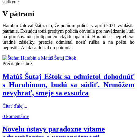
sudkyne.
V pátraní
Harabin žaloval štát za to, že po ňom polícia v apríli 2021 vyhlásila
pátranie. Exsudcu totiž predtým polícia obvinila pre navádzanie ľudí
na porušovanie protipandemických opatrení. Harabin si nepreberal
úradné zásielky, pretože odmietal nosiť rúška a na poštu ho
nepustili. A tak sa dostal do pátrania.
Prečítajte si tiež:
Matúš Šutaj Eštok sa odmietol dohodnúť
s Harabinom, budú sa súdiť. Nemôžem
nevyhrať, smeje sa exsudca
Čítať ďalej...
0 komentárov
Novelu ústavy paradoxne vítame