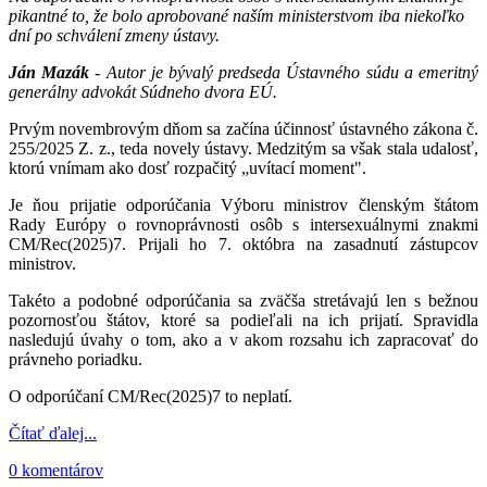
pikantné to, že bolo aprobované naším ministerstvom iba niekoľko
dní po schválení zmeny ústavy.
Ján Mazák
- Autor je bývalý predseda Ústavného súdu a emeritný
generálny advokát Súdneho dvora EÚ.
Prvým novembrovým dňom sa začína účinnosť ústavného zákona č.
255/2025 Z. z., teda novely ústavy. Medzitým sa však stala udalosť,
ktorú vnímam ako dosť rozpačitý „uvítací moment".
Je ňou prijatie odporúčania Výboru ministrov členským štátom
Rady Európy o rovnoprávnosti osôb s intersexuálnymi znakmi
CM/Rec(2025)7. Prijali ho 7. októbra na zasadnutí zástupcov
ministrov.
Takéto a podobné odporúčania sa zväčša stretávajú len s bežnou
pozornosťou štátov, ktoré sa podieľali na ich prijatí. Spravidla
nasledujú úvahy o tom, ako a v akom rozsahu ich zapracovať do
právneho poriadku.
O odporúčaní CM/Rec(2025)7 to neplatí.
Čítať ďalej...
0 komentárov