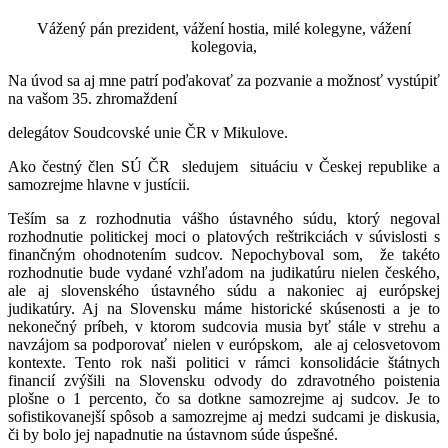
Vážený pán prezident, vážení hostia, milé kolegyne, vážení
kolegovia,
Na úvod sa aj mne patrí poďakovať za pozvanie a možnosť vystúpiť
na vašom 35. zhromaždení
delegátov Soudcovské unie ČR v Mikulove.
Ako čestný člen SÚ ČR sledujem situáciu v Českej republike a
samozrejme hlavne v justícii.
Teším sa z rozhodnutia vášho ústavného súdu, ktorý negoval
rozhodnutie politickej moci o platových reštrikciách v súvislosti s
finančným ohodnotením sudcov. Nepochyboval som, že takéto
rozhodnutie bude vydané vzhľadom na judikatúru nielen českého,
ale aj slovenského ústavného súdu a nakoniec aj európskej
judikatúry. Aj na Slovensku máme historické skúsenosti a je to
nekonečný príbeh, v ktorom sudcovia musia byť stále v strehu a
navzájom sa podporovať nielen v európskom, ale aj celosvetovom
kontexte. Tento rok naši politici v rámci konsolidácie štátnych
financií zvýšili na Slovensku odvody do zdravotného poistenia
plošne o 1 percento, čo sa dotkne samozrejme aj sudcov. Je to
sofistikovanejší spôsob a samozrejme aj medzi sudcami je diskusia,
či by bolo jej napadnutie na ústavnom súde úspešné.