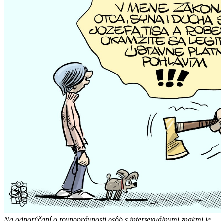
Na odporúčaní o rovnoprávnosti osôb s intersexuálnymi znakmi je