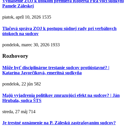
Vyhlásenie ZOJ k útokom premiéra Roberta Fica voči sudkyni
Pamele Záleskej
piatok, apríl 10, 2026
1535
Tlačová správa ZOJ k postupu súdnej rady pri verbálnych
útokoch na sudcov
pondelok, marec 30, 2026
1933
Rozhovory
Môže byť disciplinárne trestanie sudcov protiústavné? |
Katarína Javorčíková, emeritná sudkyňa
pondelok, 22 jún
582
Majú vyjadrenia politikov zmrazujúci efekt na sudcov? | Ján
Hrubala, sudca ŠTS
streda, 27 máj
714
Je trestné oznámenie na P. Záleskú zastrašovaním sudcov?