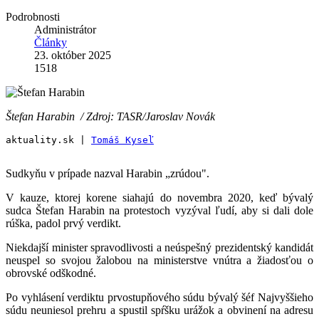
Podrobnosti
Administrátor
Články
23. október 2025
1518
Štefan Harabin /
Zdroj: TASR/Jaroslav Novák
aktuality.sk | 
Tomáš Kyseľ
Sudkyňu v prípade nazval Harabin „zrúdou".
V kauze, ktorej korene siahajú do novembra 2020, keď bývalý
sudca Štefan Harabin na protestoch vyzýval ľudí, aby si dali dole
rúška, padol prvý verdikt.
Niekdajší minister spravodlivosti a neúspešný prezidentský kandidát
neuspel so svojou žalobou na ministerstve vnútra a žiadosťou o
obrovské odškodné.
Po vyhlásení verdiktu prvostupňového súdu bývalý šéf Najvyššieho
súdu neuniesol prehru a spustil spŕšku urážok a obvinení na adresu