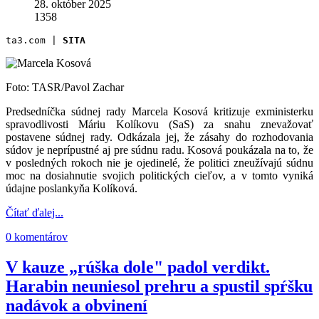
28. október 2025
1358
ta3.com | 
SITA
Foto: TASR/Pavol Zachar
Predsedníčka súdnej rady Marcela Kosová kritizuje exministerku
spravodlivosti Máriu Kolíkovu (SaS) za snahu znevažovať
postavene súdnej rady. Odkázala jej, že zásahy do rozhodovania
súdov je neprípustné aj pre súdnu radu. Kosová poukázala na to, že
v posledných rokoch nie je ojedinelé, že politici zneužívajú súdnu
moc na dosiahnutie svojich politických cieľov, a v tomto vyniká
údajne poslankyňa Kolíková.
Čítať ďalej...
0 komentárov
V kauze „rúška dole" padol verdikt.
Harabin neuniesol prehru a spustil spŕšku
nadávok a obvinení