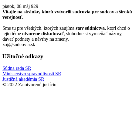
piatok, 08 máj
929
Vitajte na stránke, ktorú vytvorili sudcovia pre sudcov a širokú
verejnosť.
Sme tu pre všetkých, ktorých zaujíma
stav súdnictva
, ktorí chcú o
tejto téme
otvorene diskutovať
, slobodne si vymieňať názory,
dávať podnety a návrhy na zmeny.
zoj@sudcovia.sk
Užitočné odkazy
Súdna rada SR
Ministerstvo spravodlivosti SR
Justičná akadémia SR
© 2022 Za otvorenú justíciu