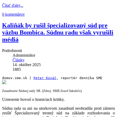
Čítať ďalej...
0 komentárov
Kaliňák by rušil špecializovaný súd pre
väzbu Bombica. Súdnu radu však vyrušili
médiá
Podrobnosti
Administrátor
Články
14. október 2025
1885
domov.sme.sk | 
Peter Kováč
, reportér denníka SME
Zasadnutie Súdnej rady SR. (Zdroj: SME/Jozef Jakubčo)
Uznesenie hovorí o hraniciach kritiky.
Súdna rada sa ani na utorkovom zasadnutí neohradila proti zámeru
zrušiť Špecializovaný trestný súd na základe rozhodovania o