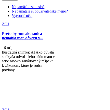
Nepamätáte si heslo?
Nepamätáte si používateľské meno?
Vytvoriť účet
ZOJ
Prečo by som ako sudca
nemohla mať dôveru v...
16 máj
Ilustračná snímka: AI Ako bývalá
sudkyňa odvolacieho súdu mám v
sebe hlboko zakódovaný rešpekt
k zákonom, ktoré je sudca
povinný...
ZOJ