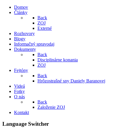
Domov
Články
Back
ZOJ
Externé
Rozhovory
Blogy
Informačný spravodaj
Dokumenty
Back
Disciplinárne konania
ZOJ
Fejtóny
Back
Hrôzostrašné sny Daniely Baranovej
Videá
Fotky
O nás
Back
Založenie ZOJ
Kontakt
Language Switcher