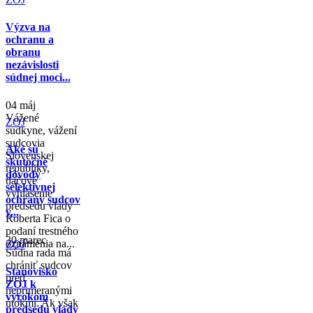
Výzva na
ochranu a
obranu
nezávislosti
súdnej moci...
04 máj
Vážené
ZOJ
sudkyne, vážení
sudcovia
Aké sú
Slovenskej
skutočné
republiky,
dôvody
tlačové
selektívnej
vyhlásenie
ochrany sudcov
predsedu vlády
v...
Roberta Fica o
podaní trestného
30 marec
oznámenia na...
ZOJ
Súdna rada má
chrániť sudcov
Stanovisko
pred
ZOJ k
neprimeranými
výrokom
útokmi. Ak však
predsedu vlády