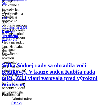
reaguje raz
SR
konkrétne a
inokedy len
18 február
všeobecne – a
Združenie
zároveň si
ZOJ
sudcov Za
dovolí...
otvorenú justíciu
Vyhlásenie ZOJ
(ZOJ) považuje
k novele
verejné osobné
Trestného
útoky predsedu
poriadku
vlády na sudcu
Jána Hrubalu,
02 január
predsedu
Schválenou
senátu...
novelou
Trestného
Šéfka Súdnej rady sa ohradila voči
poriadku sa
Kolíkovej. V kauze sudcu Kubiša rada
zakazuje použiť
dôkaz získaný
mlčí, ZOJ vlani varovala pred výrokmi
od osoby, ktorej
ministrov
boli poskytnuté
benefity a ktorá
nevypovedala...
Podrobnosti
Administrátor
Články