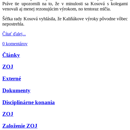
Práve tie upozornili na to, že v minulosti sa Kosová s kolegami
venovali aj menej rezonujúcim výrokom, no tentoraz mlčia.
Šéfka rady Kosová vyhlásila, že Kaliňákove výroky pôvodne vôbec
nepostrehla.
Čítať ďalej...
0 komentárov
Články
ZOJ
Externé
Dokumenty
Disciplinárne konania
ZOJ
Založenie ZOJ