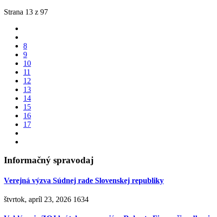
Strana 13 z 97
8
9
10
11
12
13
14
15
16
17
Informačný spravodaj
Verejná výzva Súdnej rade Slovenskej republiky
štvrtok, apríl 23, 2026
1634