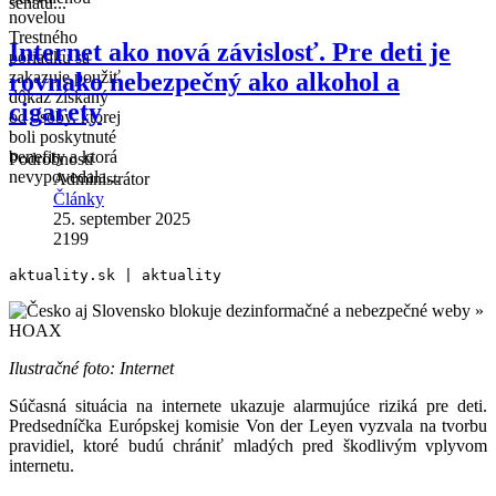
senátu...
novelou
Trestného
Internet ako nová závislosť. Pre deti je
poriadku sa
rovnako nebezpečný ako alkohol a
zakazuje použiť
dôkaz získaný
cigarety
od osoby, ktorej
boli poskytnuté
benefity a ktorá
Podrobnosti
nevypovedala...
Administrátor
Články
25. september 2025
2199
aktuality.sk | aktuality
Ilustračné foto: Internet
Súčasná situácia na internete ukazuje alarmujúce riziká pre deti.
Predsedníčka Európskej komisie Von der Leyen vyzvala na tvorbu
pravidiel, ktoré budú chrániť mladých pred škodlivým vplyvom
internetu.