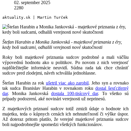
02. september 2025
2280
aktuality.sk | Martin Turček
Štefan Harabin a Monika Jankovská - majetkové priznania z éry,
kedy boli sudcami, odhalili verejnosti nové skutočnosti
Roky boli majetkové priznania sudcov podrobné a mali väčšiu
výpovednú hodnotu ako u politikov. Po novom z nich verejnosť
najdôležitejšie informácie neuvidí. Súdna rada tak chce chrániť
sudcov pred zlodejmi, návrh schválila jednohlasne.
Štefan Harabin za rok
ušetril viac ako zarobil
. Jeho syn a rovnako
tak sudca Branislav Harabin v rovnakom roku
dostal šesťciferný
dar
. Monika Jankovská
dostala 100-tisícový dar
. To všetko sú
prípady podozrení, aké novinári verejnosti už neprinesú.
Z majetkových priznaní sudcov totiž zmizli údaje o hodnote ich
majetku, teda o kúpnych cenách ich nehnuteľností či výške úspor.
Až doteraz pritom platilo, že verejné majetkové priznania sudcov
boli najpodrobnejšie spomedzi všetkých funkcionárov.