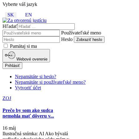
Vyberte váš jazyk
SK
EN
Hľadať
Používateľské meno
Heslo
Zobraziť heslo
Pamätaj si ma
Webové overenie
Prihlásiť
Nepamätáte si heslo?
Nepamätáte si používateľské meno?
Vytvoriť účet
ZOJ
Prečo by som ako sudca
nemohla mať dôveru v...
16 máj
Ilustračná snímka: AI Ako bývalá