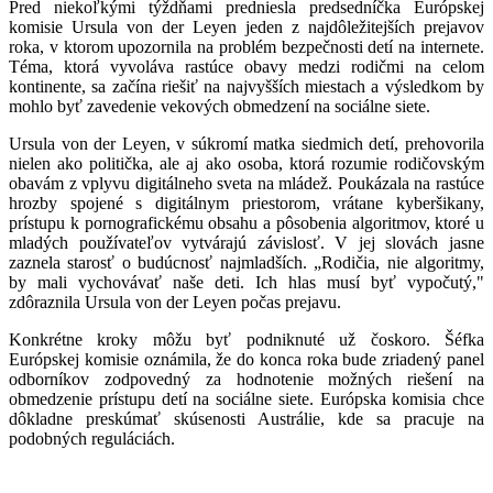
Pred niekoľkými týždňami predniesla predsedníčka Európskej
komisie Ursula von der Leyen jeden z najdôležitejších prejavov
roka, v ktorom upozornila na problém bezpečnosti detí na internete.
Téma, ktorá vyvoláva rastúce obavy medzi rodičmi na celom
kontinente, sa začína riešiť na najvyšších miestach a výsledkom by
mohlo byť zavedenie vekových obmedzení na sociálne siete.
Ursula von der Leyen, v súkromí matka siedmich detí, prehovorila
nielen ako politička, ale aj ako osoba, ktorá rozumie rodičovským
obavám z vplyvu digitálneho sveta na mládež. Poukázala na rastúce
hrozby spojené s digitálnym priestorom, vrátane kyberšikany,
prístupu k pornografickému obsahu a pôsobenia algoritmov, ktoré u
mladých používateľov vytvárajú závislosť. V jej slovách jasne
zaznela starosť o budúcnosť najmladších. „Rodičia, nie algoritmy,
by mali vychovávať naše deti. Ich hlas musí byť vypočutý,"
zdôraznila Ursula von der Leyen počas prejavu.
Konkrétne kroky môžu byť podniknuté už čoskoro. Šéfka
Európskej komisie oznámila, že do konca roka bude zriadený panel
odborníkov zodpovedný za hodnotenie možných riešení na
obmedzenie prístupu detí na sociálne siete. Európska komisia chce
dôkladne preskúmať skúsenosti Austrálie, kde sa pracuje na
podobných reguláciách.