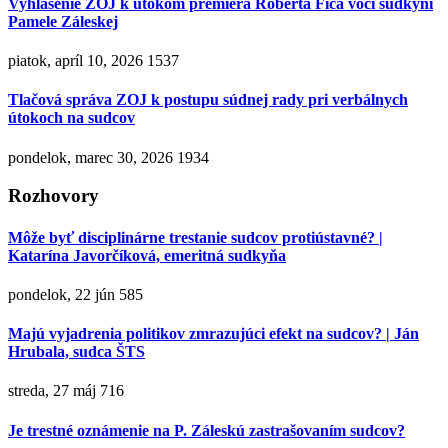
Vyhlásenie ZOJ k útokom premiéra Roberta Fica voči sudkyni
Pamele Záleskej
piatok, apríl 10, 2026
1537
Tlačová správa ZOJ k postupu súdnej rady pri verbálnych
útokoch na sudcov
pondelok, marec 30, 2026
1934
Rozhovory
Môže byť disciplinárne trestanie sudcov protiústavné? |
Katarína Javorčíková, emeritná sudkyňa
pondelok, 22 jún
585
Majú vyjadrenia politikov zmrazujúci efekt na sudcov? | Ján
Hrubala, sudca ŠTS
streda, 27 máj
716
Je trestné oznámenie na P. Záleskú zastrašovaním sudcov?