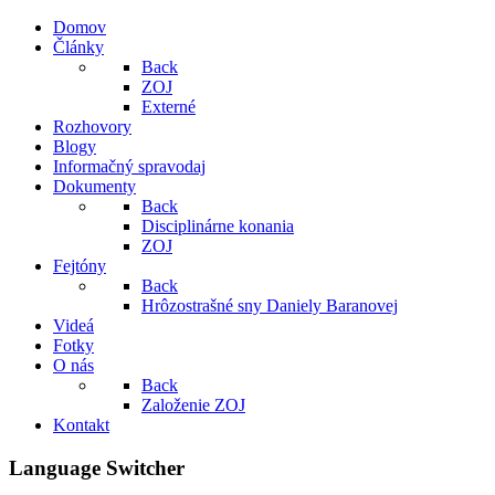
Domov
Články
Back
ZOJ
Externé
Rozhovory
Blogy
Informačný spravodaj
Dokumenty
Back
Disciplinárne konania
ZOJ
Fejtóny
Back
Hrôzostrašné sny Daniely Baranovej
Videá
Fotky
O nás
Back
Založenie ZOJ
Kontakt
Language Switcher