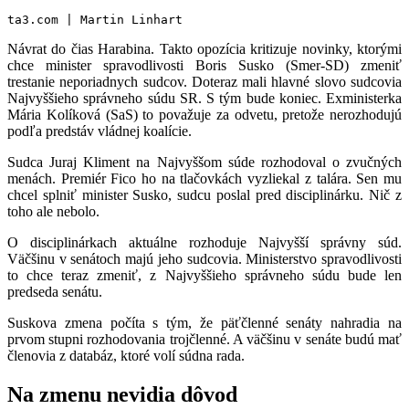
ta3.com | Martin Linhart
Návrat do čias Harabina. Takto opozícia kritizuje novinky, ktorými
chce minister spravodlivosti Boris Susko (Smer-SD) zmeniť
trestanie neporiadnych sudcov. Doteraz mali hlavné slovo sudcovia
Najvyššieho správneho súdu SR. S tým bude koniec. Exministerka
Mária Kolíková (SaS) to považuje za odvetu, pretože nerozhodujú
podľa predstáv vládnej koalície.
Sudca Juraj Kliment na Najvyššom súde rozhodoval o zvučných
menách. Premiér Fico ho na tlačovkách vyzliekal z talára. Sen mu
chcel splniť minister Susko, sudcu poslal pred disciplinárku. Nič z
toho ale nebolo.
O disciplinárkach aktuálne rozhoduje Najvyšší správny súd.
Väčšinu v senátoch majú jeho sudcovia. Ministerstvo spravodlivosti
to chce teraz zmeniť, z Najvyššieho správneho súdu bude len
predseda senátu.
Suskova zmena počíta s tým, že päťčlenné senáty nahradia na
prvom stupni rozhodovania trojčlenné. A väčšinu v senáte budú mať
členovia z databáz, ktoré volí súdna rada.
Na zmenu nevidia dôvod