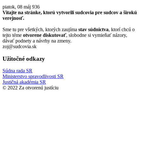
piatok, 08 máj
936
Vitajte na stránke, ktorú vytvorili sudcovia pre sudcov a širokú
verejnosť.
Sme tu pre všetkých, ktorých zaujíma
stav súdnictva
, ktorí chcú o
tejto téme
otvorene diskutovať
, slobodne si vymieňať názory,
dávať podnety a návrhy na zmeny.
zoj@sudcovia.sk
Užitočné odkazy
Súdna rada SR
Ministerstvo spravodlivosti SR
Justičná akadémia SR
© 2022 Za otvorenú justíciu