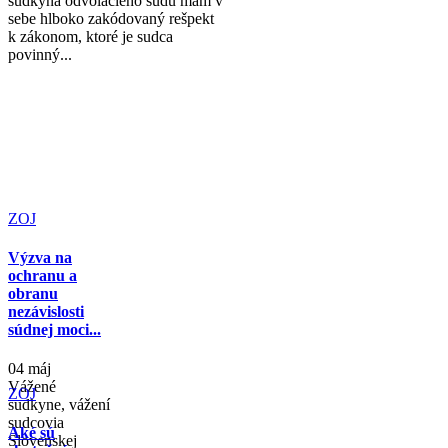
sudkyňa odvolacieho súdu mám v
sebe hlboko zakódovaný rešpekt
k zákonom, ktoré je sudca
povinný...
ZOJ
Výzva na
ochranu a
obranu
nezávislosti
súdnej moci...
04 máj
Vážené
ZOJ
sudkyne, vážení
sudcovia
Aké sú
Slovenskej