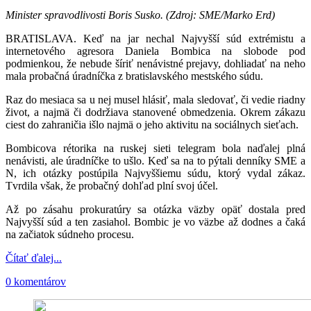
Minister spravodlivosti Boris Susko. (Zdroj: SME/Marko Erd)
BRATISLAVA. Keď na jar nechal Najvyšší súd extrémistu a
internetového agresora Daniela Bombica na slobode pod
podmienkou, že nebude šíriť nenávistné prejavy, dohliadať na neho
mala probačná úradníčka z bratislavského mestského súdu.
Raz do mesiaca sa u nej musel hlásiť, mala sledovať, či vedie riadny
život, a najmä či dodržiava stanovené obmedzenia. Okrem zákazu
ciest do zahraničia išlo najmä o jeho aktivitu na sociálnych sieťach.
Bombicova rétorika na ruskej sieti telegram bola naďalej plná
nenávisti, ale úradníčke to ušlo. Keď sa na to pýtali denníky SME a
N, ich otázky postúpila Najvyššiemu súdu, ktorý vydal zákaz.
Tvrdila však, že probačný dohľad plní svoj účel.
Až po zásahu prokuratúry sa otázka väzby opäť dostala pred
Najvyšší súd a ten zasiahol. Bombic je vo väzbe až dodnes a čaká
na začiatok súdneho procesu.
Čítať ďalej...
0 komentárov