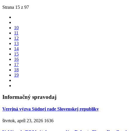
Strana 15 z 97
10
11
12
13
14
15
16
17
18
19
Informačný spravodaj
Verejná výzva Súdnej rade Slovenskej republiky
štvrtok, apríl 23, 2026
1636