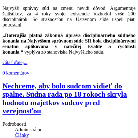
Najvyšší správny súd na zmenu nevidí dôvod. Argumentuje
štatistikov, za 4 roky svojej existencie rozhodol vyše 200
disciplinárok. So sťažnosťou na Ústavnom súde uspeli piati
potrestaní.
„Doterajšia platná zákonná úprava disciplinárneho súdneho
konania na Najvyššom správnom súde SR bola disciplinárnymi
senátmi aplikovaná v náležitej kvalite a rýchlosti
konania.“
vyplýva zo stanoviska Najvyššieho súdu.
Čítať ďalej...
0 komentárov
Nechceme, aby bolo sudcom vidieť do
spálne. Súdna rada po 18 rokoch skryla
hodnotu majetkov sudcov pred
verejnosťou
Podrobnosti
Administrátor
Články