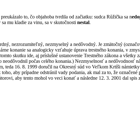
é preukázalo to, čo objahoba tvrdila od začiatku: sudca Růžička sa n
edo
ý sa mu kladie za vinu, sa v skutočnosti
nestal
.
surdný, nezrozumiteľný, nezmyselný a nedôvodný. Je zmätočný (označo
linárne konanie sa analogicky vzťahuje úprava trestného konania, v zm
omto skutku ide, aj príslušné ustanovenie Trestného zákona a všetky z
ho neodôvodnil počas celého konania.) Nezmyselnosť a nedôvodnosť ná
ým, teda 16. 8. 1999 doručil na Okresný súd vo Veľkom Krtíši námietky
toho, aby prípadne odstránil vady podania, ak mal za to, že označené
ekútorovi, aby tento mohol vo veci konať a následne 12. 3. 2001 dal spis