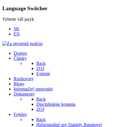
Language Switcher
Vyberte váš jazyk
SK
EN
Domov
Články
Back
ZOJ
Externé
Rozhovory
Blogy
Informačný spravodaj
Dokumenty
Back
Disciplinárne konania
ZOJ
Fejtóny
Back
Hrôzostrašné sny Daniely Baranovej