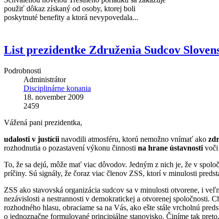
použiť dôkaz získaný od osoby, ktorej boli
poskytnuté benefity a ktorá nevypovedala...
List prezidentke Združenia Sudcov Sloven
Podrobnosti
Administrátor
Disciplinárne konania
18. november 2009
2459
Vážená pani prezidentka,
udalosti v justícii
navodili atmosféru, ktorú nemožno vnímať ako
zdr
rozhodnutia o pozastavení výkonu činnosti
na hrane ústavnosti
voči 
To, že sa dejú, môže mať viac dôvodov. Jedným z nich je, že v spolo
príčiny. Sú signály, že čoraz viac členov ZSS, ktorí v minulosti pred
ZSS ako stavovská organizácia sudcov sa v minulosti otvorene, i veľmi
nezávislosti a nestrannosti v demokratickej a otvorenej spoločnosti. 
rozhodného hlasu, obraciame sa na Vás, ako ešte stále vrcholnú preds
o jednoznačne formulované principiálne stanovisko. Činíme tak preto,