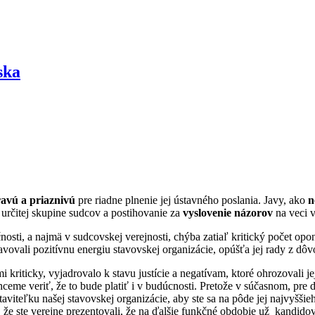
ska
avú a priaznivú
pre riadne plnenie jej ústavného poslania. Javy, ako
n
určitej skupine sudcov a postihovanie za
vyslovenie názorov
na veci v
čnosti, a najmä v sudcovskej verejnosti, chýba zatiaľ kritický počet o
stavovali pozitívnu energiu stavovskej organizácie, opúšťa jej rady z dô
 kriticky, vyjadrovalo k stavu justície a negatívam, ktoré ohrozovali j
Chceme veriť, že to bude platiť i v budúcnosti. Pretože v súčasnom, pre
taviteľku našej stavovskej organizácie, aby ste sa na pôde jej najvyšš
 že ste verejne prezentovali, že na ďalšie funkčné obdobie už kandidov