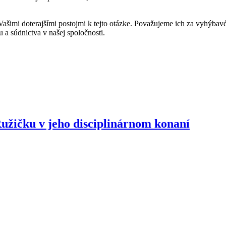
ašimi doterajšími postojmi k tejto otázke. Považujeme ich za vyhýbavé
u a súdnictva v našej spoločnosti.
užičku v jeho disciplinárnom konaní