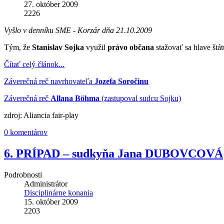
27. október 2009
2226
Vyšlo v denníku SME - Korzár dňa 21.10.2009
Tým, že
Stanislav Sojka
využil
právo občana
stažovať sa hlave štá
Čítať celý článok...
Záverečná reč navrhovateľa
Jozefa Soročinu
Záverečná reč
Allana Böhma
(zastupoval sudcu Sojku)
zdroj: Aliancia fair-play
0 komentárov
6. PRÍPAD – sudkyňa Jana DUBOVCOVÁ
Podrobnosti
Administrátor
Disciplinárne konania
15. október 2009
2203