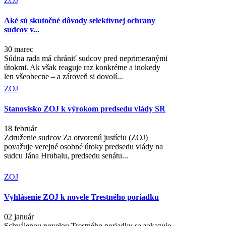
ZOJ
Aké sú skutočné dôvody selektívnej ochrany
sudcov v...
30 marec
Súdna rada má chrániť sudcov pred neprimeranými
útokmi. Ak však reaguje raz konkrétne a inokedy
len všeobecne – a zároveň si dovolí...
ZOJ
Stanovisko ZOJ k výrokom predsedu vlády SR
18 február
Združenie sudcov Za otvorenú justíciu (ZOJ)
považuje verejné osobné útoky predsedu vlády na
sudcu Jána Hrubalu, predsedu senátu...
ZOJ
Vyhlásenie ZOJ k novele Trestného poriadku
02 január
Schválenou novelou Trestného poriadku sa zakazuje