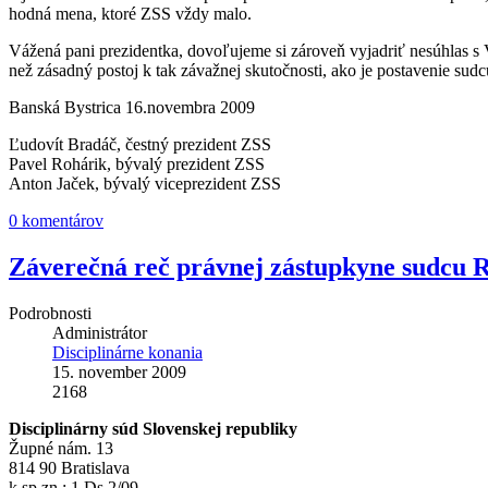
hodná mena, ktoré ZSS vždy malo.
Vážená pani prezidentka, dovoľujeme si zároveň vyjadriť nesúhlas s V
než zásadný postoj k tak závažnej skutočnosti, ako je postavenie sudc
Banská Bystrica 16.novembra 2009
Ľudovít Bradáč, čestný prezident ZSS
Pavel Rohárik, bývalý prezident ZSS
Anton Jaček, bývalý viceprezident ZSS
0 komentárov
Záverečná reč právnej zástupkyne sudcu R
Podrobnosti
Administrátor
Disciplinárne konania
15. november 2009
2168
Disciplinárny súd Slovenskej republiky
Župné nám. 13
814 90 Bratislava
k sp.zn.: 1 Ds 2/09