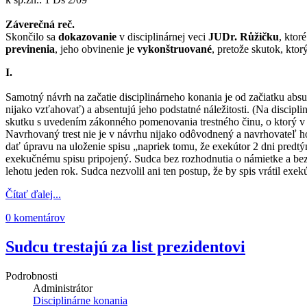
Záverečná reč.
Skončilo sa
dokazovanie
v disciplinárnej veci
JUDr. Růžičku
, ktor
previnenia
, jeho obvinenie je
vykonštruované
, pretože skutok, ktor
I.
Samotný návrh na začatie disciplinárneho konania je od začiatku ab
nijako vzťahovať) a absentujú jeho podstatné náležitosti. (Na discip
skutku s uvedením zákonného pomenovania trestného činu, o ktorý v t
Navrhovaný trest nie je v návrhu nijako odôvodnený a navrhovateľ 
dať úpravu na uloženie spisu „napriek tomu, že exekútor 2 dni predt
exekučnému spisu pripojený. Sudca bez rozhodnutia o námietke a bez 
lehotu jeden rok. Sudca nezvolil ani ten postup, že by spis vrátil ex
Čítať ďalej...
0 komentárov
Sudcu trestajú za list prezidentovi
Podrobnosti
Administrátor
Disciplinárne konania