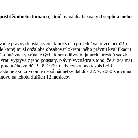
pustil žiadneho konania
, ktoré by napĺňalo znaky
disciplinárneho
vanie právnych ustanovení, ktoré sa na prejednávanú vec nemôžu
ysle ktorej musí obžaloba obsahovať okrem iného právnu kvalifikáciu
ákonné znaky vrátane tých, ktoré odôvodňujú určitú trestnú sadzbu.
vrhu vyplýva z jeho podstaty. Návrh vychádza z toho, že sudca mal
 povinného zo dňa 9. 8. 1999. Celý exekútorský spis bol k
 podanie ako odvolanie ne sú námietky dal dňa 22. 9. 2000 znovu na
 znovu na lehotu ďalších 12 mesiacov.“