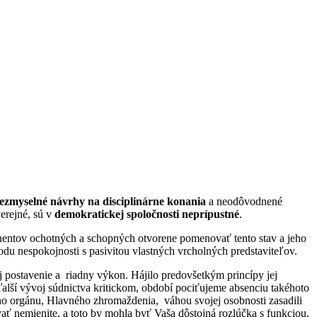
ezmyselné návrhy na disciplinárne konania
a neodôvodnené
erejné, sú v
demokratickej spoločnosti neprípustné
.
ponentov ochotných a schopných otvorene pomenovať tento stav a jeho
vodu nespokojnosti s pasivitou vlastných vrcholných predstaviteľov.
ej postavenie a riadny výkon. Hájilo predovšetkým princípy jej
 ďalší vývoj súdnictva kritickom, období pociťujeme absenciu takéhoto
ieho orgánu, Hlavného zhromaždenia, váhou svojej osobnosti zasadili
ať nemienite, a toto by mohla byť Vaša dôstojná rozlúčka s funkciou,