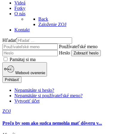
Videá
Fotky
O nás
Back
Založenie ZOJ
Kontakt
Hľadať
Používateľské meno
Heslo
Zobraziť heslo
Pamätaj si ma
Webové overenie
Prihlásiť
Nepamätáte si heslo?
Nepamätáte si používateľské meno?
Vytvoriť účet
ZOJ
Prečo by som ako sudca nemohla mať dôveru v...