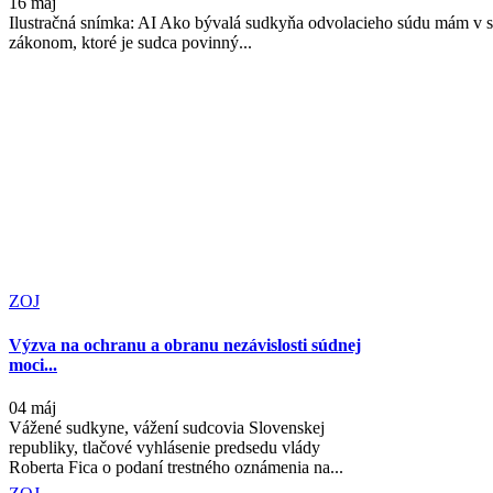
16 máj
Ilustračná snímka: AI Ako bývalá sudkyňa odvolacieho súdu mám v 
zákonom, ktoré je sudca povinný...
ZOJ
Výzva na ochranu a obranu nezávislosti súdnej
moci...
04 máj
Vážené sudkyne, vážení sudcovia Slovenskej
republiky, tlačové vyhlásenie predsedu vlády
Roberta Fica o podaní trestného oznámenia na...