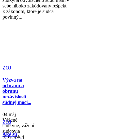
sudkyňa odvolacieho súdu mám v
sebe hlboko zakódovaný rešpekt
k zákonom, ktoré je sudca
povinný...
ZOJ
Výzva na
ochranu a
obranu
nezávislosti
súdnej moci...
04 máj
Vážené
ZOJ
sudkyne, vážení
sudcovia
Aké sú
Slovenskej