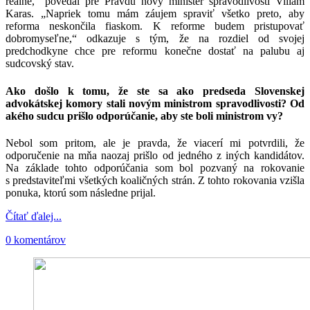
reálne,“ povedal pre Pravdu nový minister spravodlivosti Viliam
Karas. „Napriek tomu mám záujem spraviť všetko preto, aby
reforma neskončila fiaskom. K reforme budem pristupovať
dobromyseľne,“ odkazuje s tým, že na rozdiel od svojej
predchodkyne chce pre reformu konečne dostať na palubu aj
sudcovský stav.
Ako došlo k tomu, že ste sa ako predseda Slovenskej
advokátskej komory stali novým ministrom spravodlivosti? Od
akého sudcu prišlo odporúčanie, aby ste boli ministrom vy?
Nebol som pritom, ale je pravda, že viacerí mi potvrdili, že
odporučenie na mňa naozaj prišlo od jedného z iných kandidátov.
Na základe tohto odporúčania som bol pozvaný na rokovanie
s predstaviteľmi všetkých koaličných strán. Z tohto rokovania vzišla
ponuka, ktorú som následne prijal.
Čítať ďalej...
0 komentárov