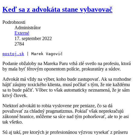
Keď sa z advokáta stane vybavovač
Podrobnosti
Administrátor
Externé
17. september 2022
2784
postoj.sk
 | Marek Vagovič
Podanie obžaloby na Mareka Paru vrhá zlé svetlo na profesiu, ktorá
by mala byť férovým oponentom polície, prokuratúry a súdov.
Advokát má vždy na výber, koho bude zastupovať. Ak sa rozhodne
hájiť záujmy toxického klienta, musí počítať s tým, že nie každému
sa to bude páčiť. Vôbec to však automaticky neznamená, že je sám
krivý človek.
Niektorí advokáti to robia vyslovene pre peniaze, čo sa dá
považovať za chladný pragmatizmus. Pokiaľ však neprekračujú
zákonné hranice, môžeme sa síce nad tým pohoršovať, ale to je asi
tak všetko.
Sú aj takí, pre ktorých je profesionánou výzvou vysekať z prúseru