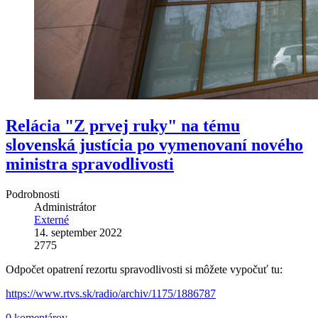
Relácia "Z prvej ruky" na tému
slovenská justícia po vymenovaní nového
ministra spravodlivosti
Podrobnosti
Administrátor
Externé
14. september 2022
2775
Odpočet opatrení rezortu spravodlivosti si môžete vypočuť tu:
https://www.rtvs.sk/radio/archiv/1175/1886787
0 komentárov