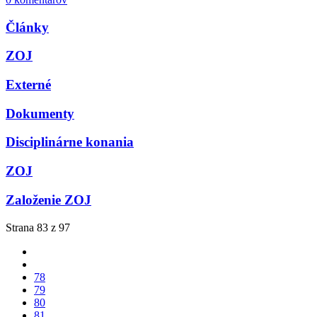
Články
ZOJ
Externé
Dokumenty
Disciplinárne konania
ZOJ
Založenie ZOJ
Strana 83 z 97
78
79
80
81