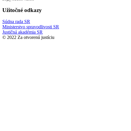
Užitočné odkazy
Súdna rada SR
Ministerstvo spravodlivosti SR
Justičná akadémia SR
© 2022 Za otvorenú justíciu