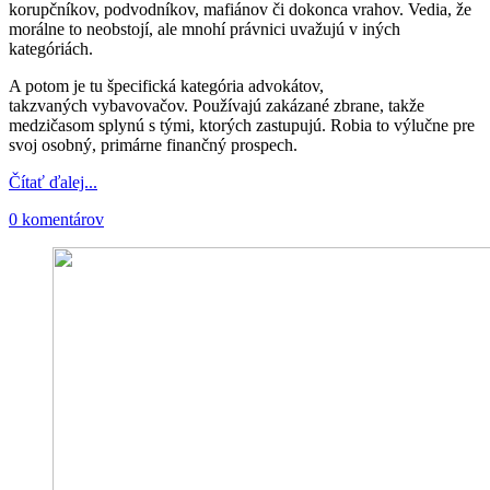
korupčníkov, podvodníkov, mafiánov či dokonca vrahov. Vedia, že
morálne to neobstojí, ale mnohí právnici uvažujú v iných
kategóriách.
A potom je tu špecifická kategória advokátov,
takzvaných vybavovačov. Používajú zakázané zbrane, takže
medzičasom splynú s tými, ktorých zastupujú. Robia to výlučne pre
svoj osobný, primárne finančný prospech.
Čítať ďalej...
0 komentárov