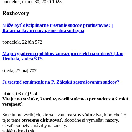
pondelok, marec 30, 2026
1928
Rozhovory
Môže byť disciplinárne trestanie sudcov protiústavné? |
Katarína Javorčíková, emeritná sudkyňa
pondelok, 22 jún
572
Majú vyjadrenia politikov zmrazujúci efekt na sudcov? | Ján
Hrubala, sudca ŠTS
streda, 27 máj
707
Je trestné oznámenie na P. Záleskú zastrašovaním sudcov?
piatok, 08 máj
924
Vitajte na stránke, ktorú vytvorili sudcovia pre sudcov a širokú
verejnosť.
Sme tu pre všetkých, ktorých zaujíma
stav súdnictva
, ktorí chcú o
tejto téme
otvorene diskutovať
, slobodne si vymieňať názory,
dávať podnety a návrhy na zmeny.
zoj@sudcovia.sk