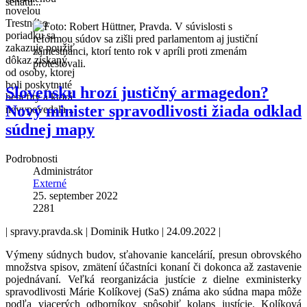
senátu...
novelou
Trestného
poriadku sa
zakazuje použiť
dôkaz získaný
od osoby, ktorej
boli poskytnuté
Slovensku hrozí justičný armagedon?
benefity a ktorá
Nový minister spravodlivosti žiada odklad
nevypovedala...
súdnej mapy
Podrobnosti
Administrátor
Externé
25. september 2022
2281
| spravy.pravda.sk |
Dominik Hutko |
24.09.2022 |
Výmeny súdnych budov, sťahovanie kancelárií, presun obrovského
množstva spisov, zmätení účastníci konaní či dokonca až zastavenie
pojednávaní. Veľká reorganizácia justície z dielne exministerky
spravodlivosti Márie Kolíkovej (SaS) známa ako súdna mapa môže
podľa viacerých odborníkov spôsobiť kolaps justície. Kolíková