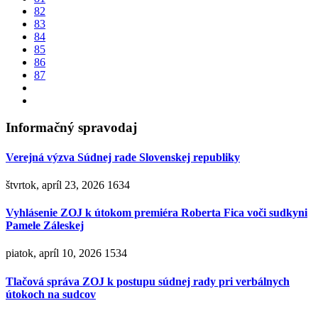
82
83
84
85
86
87
Informačný spravodaj
Verejná výzva Súdnej rade Slovenskej republiky
štvrtok, apríl 23, 2026
1634
Vyhlásenie ZOJ k útokom premiéra Roberta Fica voči sudkyni
Pamele Záleskej
piatok, apríl 10, 2026
1534
Tlačová správa ZOJ k postupu súdnej rady pri verbálnych
útokoch na sudcov