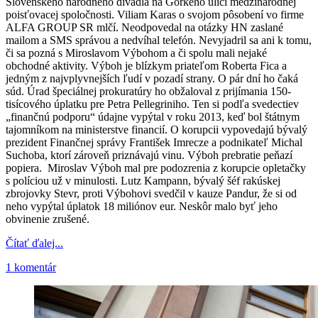
Slovenského národného divadla na Gorkého ulici medzinárodnej
poisťovacej spoločnosti. Viliam Karas o svojom pôsobení vo firme
ALFA GROUP SR mlčí. Neodpovedal na otázky HN zaslané
mailom a SMS správou a nedvíhal telefón. Nevyjadril sa ani k tomu,
či sa pozná s Miroslavom Výbohom a či spolu mali nejaké
obchodné aktivity. Výboh je blízkym priateľom Roberta Fica a
jedným z najvplyvnejších ľudí v pozadí strany. O pár dní ho čaká
súd. Úrad špeciálnej prokuratúry ho obžaloval z prijímania 150-
tisícového úplatku pre Petra Pellegriniho. Ten si podľa svedectiev
„finančnú podporu“ údajne vypýtal v roku 2013, keď bol štátnym
tajomníkom na ministerstve financií. O korupcii vypovedajú bývalý
prezident Finančnej správy František Imrecze a podnikateľ Michal
Suchoba, ktorí zároveň priznávajú vinu. Výboh prebratie peňazí
popiera. Miroslav Výboh mal pre podozrenia z korupcie opletačky
s políciou už v minulosti. Lutz Kampann, bývalý šéf rakúskej
zbrojovky Stevr, proti Výbohovi svedčil v kauze Pandur, že si od
neho vypýtal úplatok 18 miliónov eur. Neskôr malo byť jeho
obvinenie zrušené.
Čítať ďalej...
1 komentár