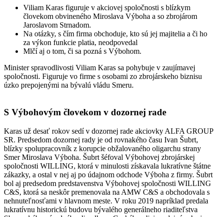
Viliam Karas figuruje v akciovej spoločnosti s blízkym
človekom obvineného Miroslava Výboha a so zbrojárom
Jaroslavom Strnadom.
Na otázky, s čím firma obchoduje, kto sú jej majitelia a či ho
za výkon funkcie platia, neodpovedal
Mlčí aj o tom, či sa pozná s Výbohom.
Minister spravodlivosti Viliam Karas sa pohybuje v zaujímavej
spoločnosti. Figuruje vo firme s osobami zo zbrojárskeho biznisu
úzko prepojenými na bývalú vládu Smeru.
S Výbohovým človekom v dozornej rade
Karas už desať rokov sedí v dozornej rade akciovky ALFA GROUP
SR. Predsedom dozornej rady je od rovnakého času Ivan Šubrt,
blízky spolupracovník z korupcie obžalovaného oligarchu strany
Smer Miroslava Výboha. Šubrt šéfoval Výbohovej zbrojárskej
spoločnosti WILLING, ktorá v minulosti získavala lukratívne štátne
zákazky, a ostal v nej aj po údajnom odchode Výboha z firmy. Šubrt
bol aj predsedom predstavenstva Výbohovej spoločnosti WILLING
C&S, ktorá sa neskôr premenovala na AMW C&S a obchodovala s
nehnuteľnosťami v hlavnom meste. V roku 2019 napríklad predala
lukratívnu historickú budovu bývalého generálneho riaditeľstva