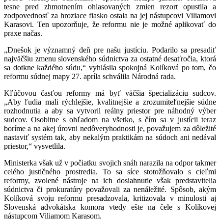
tesne pred zhmotnením ohlasovaných zmien rezort opustila a
zodpovednosť za hroziace fiasko ostala na jej nástupcovi Viliamovi
Karasovi. Ten upozorňuje, že reformu nie je možné aplikovať do
praxe načas.
„Dnešok je významný deň pre našu justíciu. Podarilo sa presadiť
najväčšiu zmenu slovenského súdnictva za ostatné desaťročia, ktorá
sa dotkne každého súdu,“ vyhlásila spokojná Kolíková po tom, čo
reformu súdnej mapy 27. apríla schválila Národná rada.
Kľúčovou časťou reformy má byť väčšia špecializáciu sudcov.
„Aby ľudia mali rýchlejšie, kvalitnejšie a zrozumiteľnejšie súdne
rozhodnutia a aby sa vytvoril reálny priestor pre náhodný výber
sudcov. Osobitne s ohľadom na všetko, s čím sa v justícii teraz
boríme a na akej úrovni nedôveryhodnosti je, považujem za dôležité
nastaviť systém tak, aby nekalým praktikám na súdoch ani nedával
priestor,“ vysvetlila.
Ministerka však už v počiatku svojich snáh narazila na odpor takmer
celého justičného prostredia. To sa síce stotožňovalo s cieľmi
reformy, zvolené nástroje na ich dosiahnutie však predstavitelia
súdnictva či prokuratúry považovali za nenáležité. Spôsob, akým
Kolíková svoju reformu presadzovala, kritizovala v minulosti aj
Slovenská advokátska komora vtedy ešte na čele s Kolíkovej
nástupcom Viliamom Karasom.