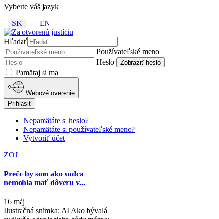
Vyberte váš jazyk
SK
EN
Hľadať
Používateľské meno
Heslo
Zobraziť heslo
Pamätaj si ma
Webové overenie
Prihlásiť
Nepamätáte si heslo?
Nepamätáte si používateľské meno?
Vytvoriť účet
ZOJ
Prečo by som ako sudca
nemohla mať dôveru v...
16 máj
Ilustračná snímka: AI Ako bývalá