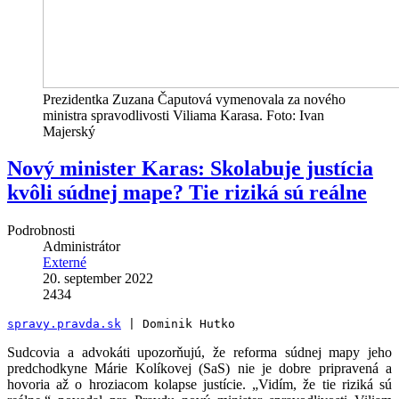
Prezidentka Zuzana Čaputová vymenovala za nového
ministra spravodlivosti Viliama Karasa. Foto: Ivan
Majerský
Nový minister Karas: Skolabuje justícia
kvôli súdnej mape? Tie riziká sú reálne
Podrobnosti
Administrátor
Externé
20. september 2022
2434
spravy.pravda.sk
 | Dominik Hutko
Sudcovia a advokáti upozorňujú, že reforma súdnej mapy jeho
predchodkyne Márie Kolíkovej (SaS) nie je dobre pripravená a
hovoria až o hroziacom kolapse justície. „Vidím, že tie riziká sú