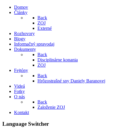
Domov
Články
Back
ZOJ
Externé
Rozhovory
Blogy
Informačný spravodaj
Dokumenty
Back
Disciplinárne konania
ZOJ
Fejtóny
Back
Hrôzostrašné sny Daniely Baranovej
Videá
Fotky
O nás
Back
Založenie ZOJ
Kontakt
Language Switcher