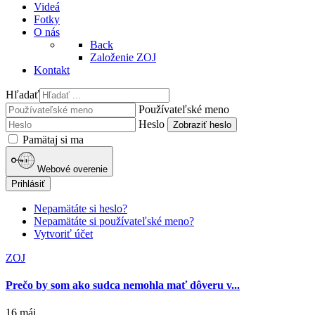
Videá
Fotky
O nás
Back
Založenie ZOJ
Kontakt
Hľadať
Používateľské meno
Heslo
Zobraziť heslo
Pamätaj si ma
Webové overenie
Prihlásiť
Nepamätáte si heslo?
Nepamätáte si používateľské meno?
Vytvoriť účet
ZOJ
Prečo by som ako sudca nemohla mať dôveru v...
16 máj