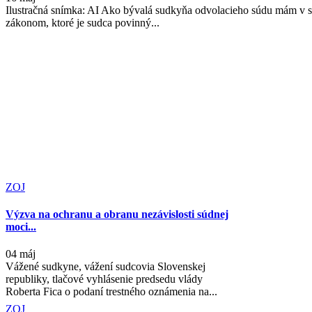
Ilustračná snímka: AI Ako bývalá sudkyňa odvolacieho súdu mám v 
zákonom, ktoré je sudca povinný...
ZOJ
Výzva na ochranu a obranu nezávislosti súdnej
moci...
04 máj
Vážené sudkyne, vážení sudcovia Slovenskej
republiky, tlačové vyhlásenie predsedu vlády
Roberta Fica o podaní trestného oznámenia na...
ZOJ