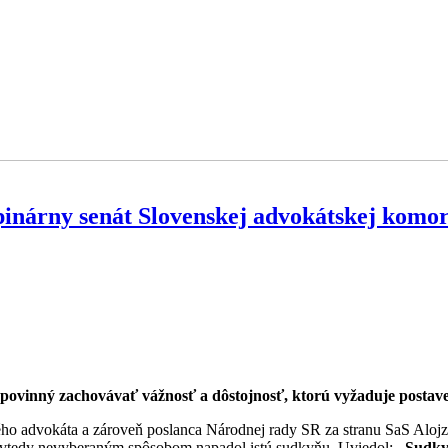
ipinárny senát Slovenskej advokátskej komo
povinný zachovávať vážnosť a dôstojnosť, ktorú vyžaduje postave
ného advokáta a zároveň poslanca Národnej rady SR za stranu SaS Aloj
ik vtedy nevyberaným spôsobom napadol istú sudkyňu. Uviedol:
„Sudkyň