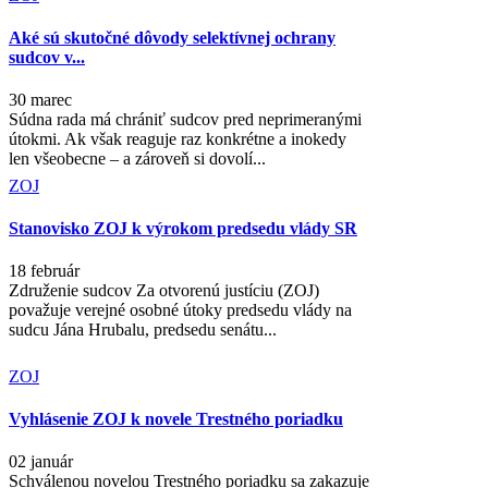
Aké sú skutočné dôvody selektívnej ochrany
sudcov v...
30 marec
Súdna rada má chrániť sudcov pred neprimeranými
útokmi. Ak však reaguje raz konkrétne a inokedy
len všeobecne – a zároveň si dovolí...
ZOJ
Stanovisko ZOJ k výrokom predsedu vlády SR
18 február
Združenie sudcov Za otvorenú justíciu (ZOJ)
považuje verejné osobné útoky predsedu vlády na
sudcu Jána Hrubalu, predsedu senátu...
ZOJ
Vyhlásenie ZOJ k novele Trestného poriadku
02 január
Schválenou novelou Trestného poriadku sa zakazuje