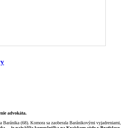
ry
nie advokáta.
za Baránika (68). Komora sa zaoberala Baránikovými vyjadreniami,
a ... je najväčšia korupčníčka na Krajskom súde v Bratislave.