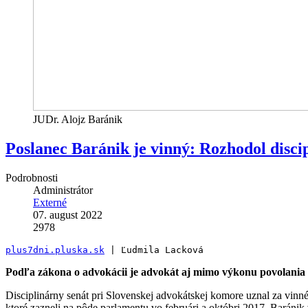
JUDr. Alojz Baránik
Poslanec Baránik je vinný: Rozhodol disc
Podrobnosti
Administrátor
Externé
07. august 2022
2978
plus7dni.pluska.sk
 | Ľudmila Lacková
Podľa zákona o advokácii je advokát aj mimo výkonu povolania 
Disciplinárny senát pri Slovenskej advokátskej komore uznal za vin
ktoré zazneli na pôde parlamentu vo februári a októbri 2017. Barán