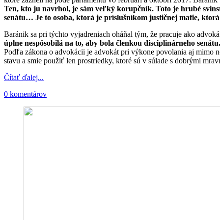
Ten, kto ju navrhol, je sám veľký korupčník. Toto je hrubé svinst
senátu… Je to osoba, ktorá je príslušníkom justičnej mafie, ktor
Baránik sa pri týchto vyjadreniach oháňal tým, že pracuje ako advoká
úplne nespôsobilá na to, aby bola členkou disciplinárneho senátu
Podľa zákona o advokácii je advokát pri výkone povolania aj mimo n
stavu a smie použiť len prostriedky, ktoré sú v súlade s dobrými mra
Čítať ďalej...
0 komentárov