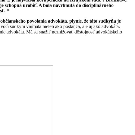
ba je schopná urobiť. A bola navrhnutá do disciplinárneho
sť. “
bčianskeho povolania advokáta, plynie, že táto sudkyňa je
mi voči sudkyni vnímala nielen ako poslanca, ale aj ako advokáta.
nie advokáta. Má sa snažiť neznižovať dôstojnosť advokátskeho