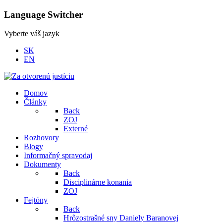
Language Switcher
Vyberte váš jazyk
SK
EN
Domov
Články
Back
ZOJ
Externé
Rozhovory
Blogy
Informačný spravodaj
Dokumenty
Back
Disciplinárne konania
ZOJ
Fejtóny
Back
Hrôzostrašné sny Daniely Baranovej