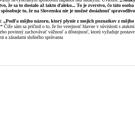
vo, že sa to dostalo až takto ďaleko... To je zverstvo, čo táto oso
á spôsobuje to, že na Slovensku nie je možné dosiahnuť spravodlivo
t:
„Podľa môjho názoru, ktorý plynie z mojich poznatkov z môjho o
.“
Čiže sám sa pričinil o to, že ho verejnosť hlavne v súvislosti s atak
eho povinný zachovávať vážnosť a dôstojnosť, ktorú vyžaduje postave
vmi a zásadami slušného správania